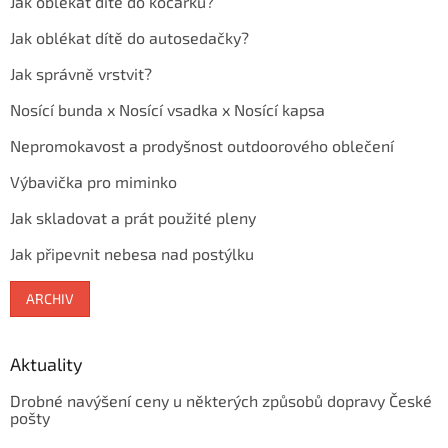
Jak oblékat dítě do kočárku?
Jak oblékat dítě do autosedačky?
Jak správně vrstvit?
Nosící bunda x Nosící vsadka x Nosící kapsa
Nepromokavost a prodyšnost outdoorového oblečení
Výbavička pro miminko
Jak skladovat a prát použité pleny
Jak připevnit nebesa nad postýlku
ARCHIV
Aktuality
Drobné navýšení ceny u některých způsobů dopravy České
pošty