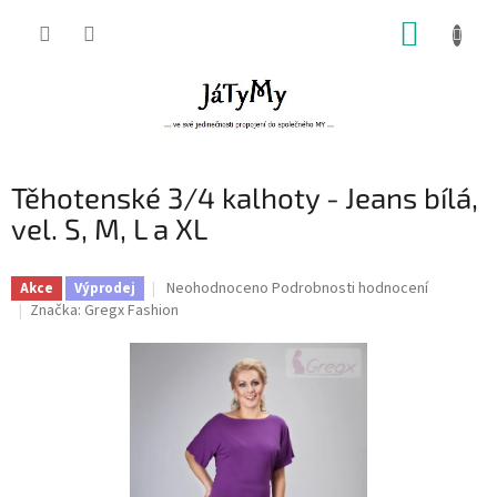
Přejít
NÁKUP
na
obsah
KOŠÍK
Těhotenské 3/4 kalhoty - Jeans bílá,
vel. S, M, L a XL
Průměrné
Neohodnoceno
Podrobnosti hodnocení
Akce
Výprodej
hodnocení
Značka:
Gregx Fashion
produktu
je
0,0
z
5
hvězdiček.