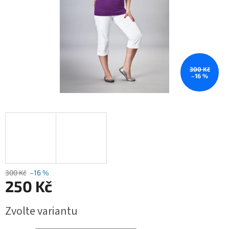
300 Kč
–16 %
300 Kč
–16 %
250 Kč
Měrná
Zvolte variantu
cena: