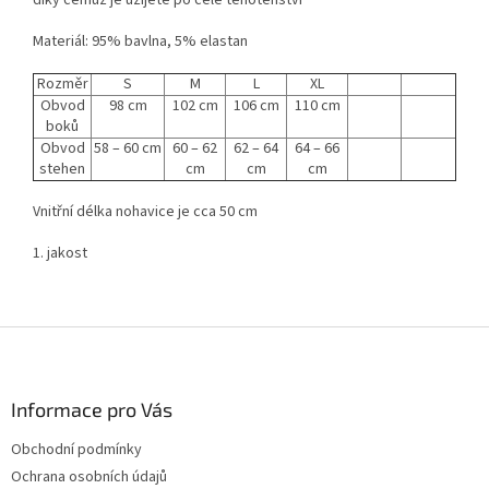
díky čemuž je užijete po celé těhotenství
Materiál: 95% bavlna, 5% elastan
Rozměr
S
M
L
XL
Obvod
98 cm
102 cm
106 cm
110 cm
boků
Obvod
58 – 60 cm
60 – 62
62 – 64
64 – 66
stehen
cm
cm
cm
Vnitřní délka nohavice je cca 50 cm
1. jakost
Z
á
p
a
Informace pro Vás
t
Obchodní podmínky
í
Ochrana osobních údajů