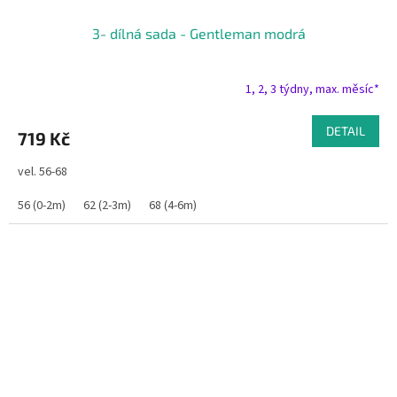
3- dílná sada - Gentleman modrá
1, 2, 3 týdny, max. měsíc*
DETAIL
719 Kč
vel. 56-68
56 (0-2m)
62 (2-3m)
68 (4-6m)