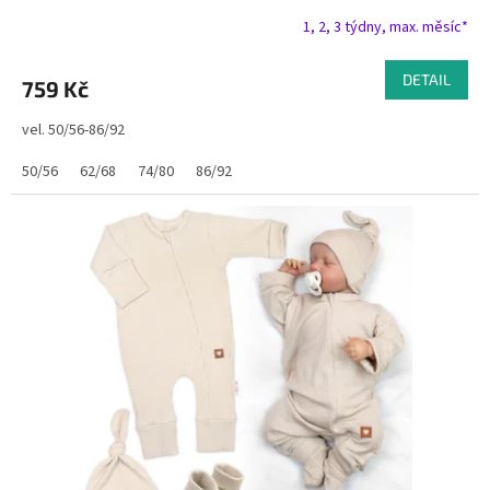
1, 2, 3 týdny, max. měsíc*
DETAIL
759 Kč
vel. 50/56-86/92
50/56
62/68
74/80
86/92