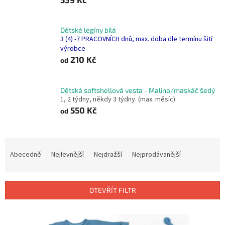
Dětské legíny bílá
3 (4) -7 PRACOVNÍCH dnů, max. doba dle termínu šití
výrobce
210 Kč
od
Dětská softshellová vesta - Malina/maskáč šedý
1, 2 týdny, někdy 3 týdny. (max. měsíc)
550 Kč
od
Ř
a
Abecedně
Nejlevnější
Nejdražší
Nejprodávanější
z
e
n
OTEVŘÍT FILTR
í
p
V
r