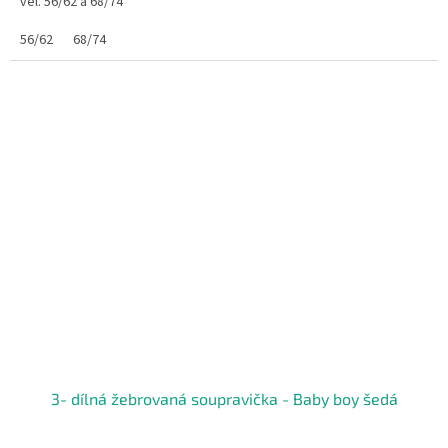
vel. 56/62 a 68/74
56/62
68/74
3- dílná žebrovaná soupravička - Baby boy šedá