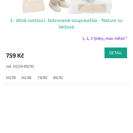
3- dílná rostoucí, žebrovaná soupravička - Nature sv.
béžová
1, 2, 3 týdny, max. měsíc*
DETAIL
759 Kč
vel. 50/56-86/92
50/56
62/68
74/80
86/92