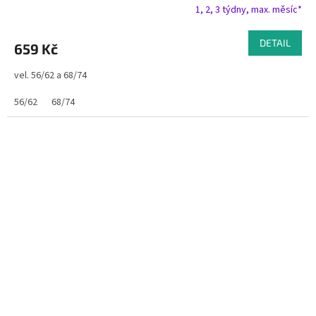
1, 2, 3 týdny, max. měsíc*
DETAIL
659 Kč
vel. 56/62 a 68/74
56/62
68/74