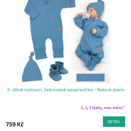
ý
o
p
d
i
u
s
k
p
t
r
ů
o
d
u
k
t
ů
3- dílná rostoucí, žebrovaná soupravička - Nature jeans
1, 2, 3 týdny, max. měsíc*
DETAIL
759 Kč