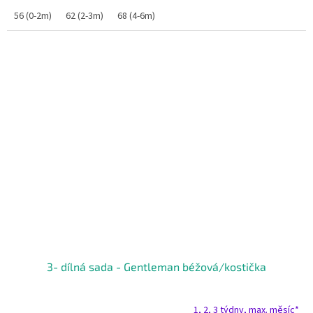
56 (0-2m)
62 (2-3m)
68 (4-6m)
3- dílná sada - Gentleman béžová/kostička
1, 2, 3 týdny, max. měsíc*