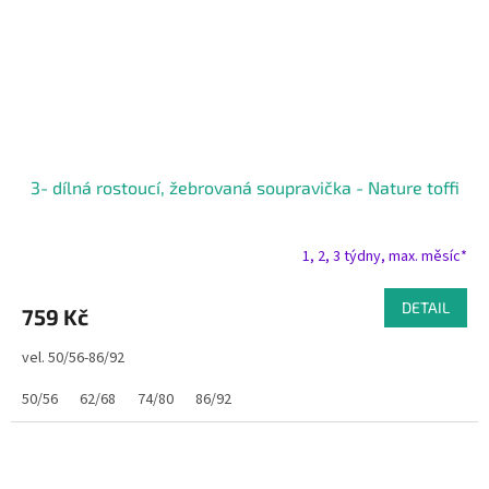
3- dílná rostoucí, žebrovaná soupravička - Nature toffi
1, 2, 3 týdny, max. měsíc*
DETAIL
759 Kč
vel. 50/56-86/92
50/56
62/68
74/80
86/92