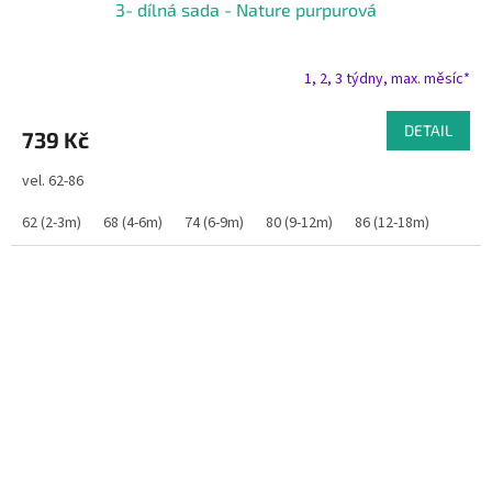
3- dílná sada - Nature purpurová
1, 2, 3 týdny, max. měsíc*
DETAIL
739 Kč
vel. 62-86
62 (2-3m)
68 (4-6m)
74 (6-9m)
80 (9-12m)
86 (12-18m)