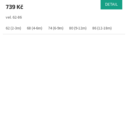
DETAIL
739 Kč
vel. 62-86
62 (2-3m)
68 (4-6m)
74 (6-9m)
80 (9-12m)
86 (12-18m)