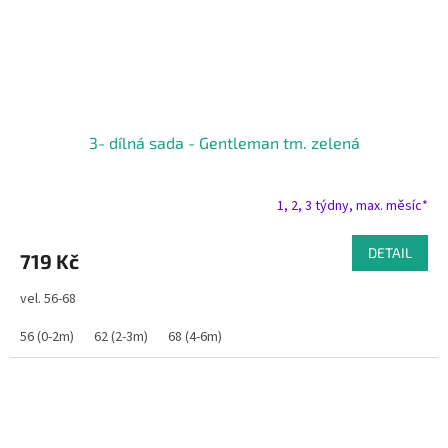
3- dílná sada - Gentleman tm. zelená
1, 2, 3 týdny, max. měsíc*
DETAIL
719 Kč
vel. 56-68
56 (0-2m)
62 (2-3m)
68 (4-6m)