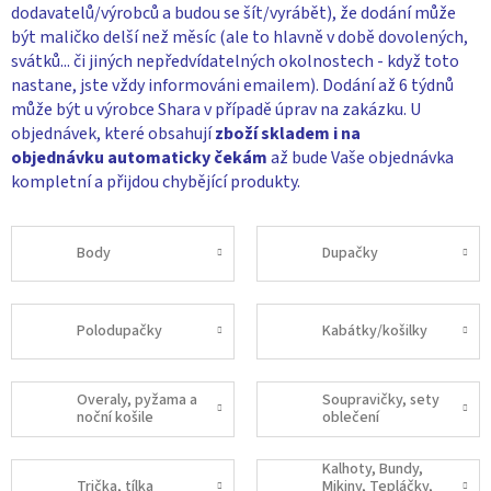
dodavatelů/výrobců a budou se šít/vyrábět), že dodání může
být maličko delší než měsíc (ale to hlavně v době dovolených,
svátků... či jiných nepředvídatelných okolnostech - když toto
nastane, jste vždy informováni emailem). Dodání až 6 týdnů
může být u výrobce Shara v případě úprav na zakázku. U
objednávek, které obsahují
zboží skladem i na
objednávku
automaticky čekám
až bude Vaše objednávka
kompletní a přijdou chybějící produkty.
Body
Dupačky
Polodupačky
Kabátky/košilky
Overaly, pyžama a
Soupravičky, sety
noční košile
oblečení
Kalhoty, Bundy,
Trička, tílka
Mikiny, Tepláčky,