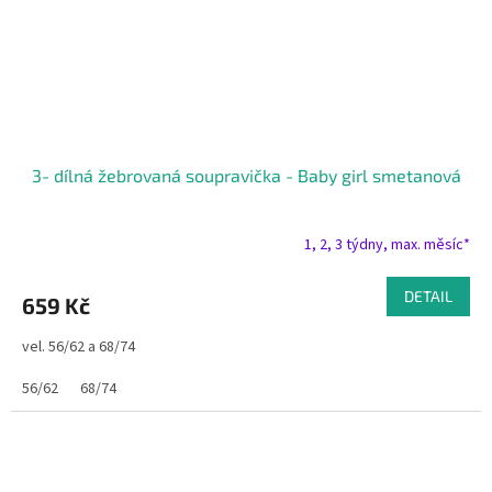
3- dílná žebrovaná soupravička - Baby girl smetanová
1, 2, 3 týdny, max. měsíc*
DETAIL
659 Kč
vel. 56/62 a 68/74
56/62
68/74