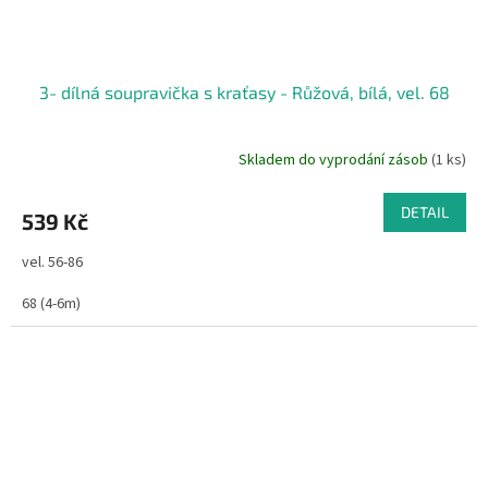
3- dílná soupravička s kraťasy - Růžová, bílá, vel. 68
Skladem do vyprodání zásob
(1 ks)
DETAIL
539 Kč
vel. 56-86
68 (4-6m)