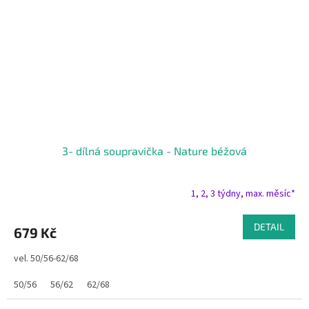
3- dílná soupravička - Nature béžová
1, 2, 3 týdny, max. měsíc*
DETAIL
679 Kč
vel. 50/56-62/68
50/56
56/62
62/68