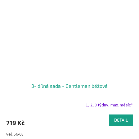
3- dílná sada - Gentleman béžová
1, 2, 3 týdny, max. měsíc*
DETAIL
719 Kč
vel. 56-68