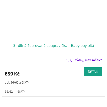
3- dílná žebrovaná soupravička - Baby boy bílá
1, 2, 3 týdny, max. měsíc*
DETAIL
659 Kč
vel. 56/62 a 68/74
56/62
68/74