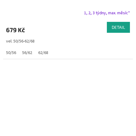
1, 2, 3 týdny, max. měsíc*
DETAIL
679 Kč
vel. 50/56-62/68
50/56
56/62
62/68