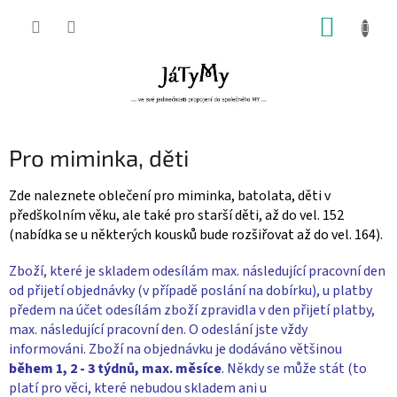
Přejít
NÁKUP
na
obsah
KOŠÍK
Pro miminka, děti
Zde naleznete oblečení pro miminka, batolata, děti v
předškolním věku, ale také pro starší děti, až do vel. 152
(nabídka se u některých kousků bude rozšiřovat až do vel. 164).
Zboží, které je skladem odesílám max. následující pracovní den
od přijetí objednávky (v případě poslání na dobírku), u platby
předem na účet odesílám zboží zpravidla v den přijetí platby,
max. následující pracovní den. O odeslání jste vždy
informováni. Zboží na objednávku je dodáváno většinou
během 1, 2 - 3 týdnů, max. měsíce
. Někdy se může stát (to
platí pro věci, které nebudou skladem ani u