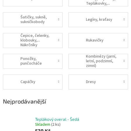
Teplákovky,...
Šatičky, sukně,
Legíny, kraťasy
sukničkobody
Čepice, čelenky,
klobouky,...
Rukavičky
Nákrčníky
Kombinézy (jarní,
Ponožky,
letní, podzimní,
punčocháče
zimní)
Capáčky
Dresy
Nejprodávanější
Teplákový overal - Šedá
Skladem
(2 ks)
539 Kč