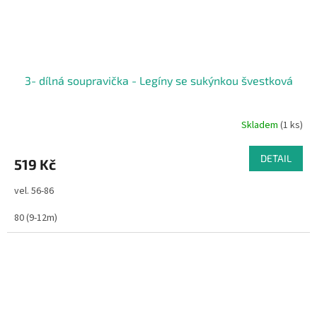
3- dílná soupravička - Legíny se sukýnkou švestková
Skladem
(1 ks)
DETAIL
519 Kč
vel. 56-86
80 (9-12m)