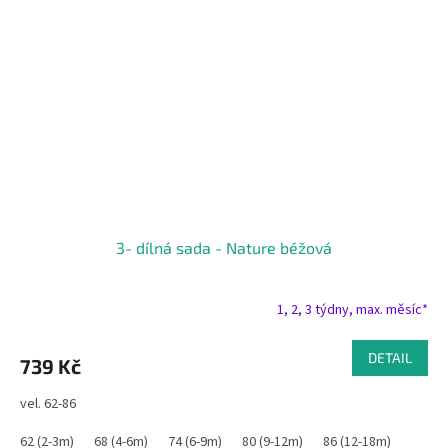
3- dílná sada - Nature béžová
1, 2, 3 týdny, max. měsíc*
DETAIL
739 Kč
vel. 62-86
62 (2-3m)
68 (4-6m)
74 (6-9m)
80 (9-12m)
86 (12-18m)