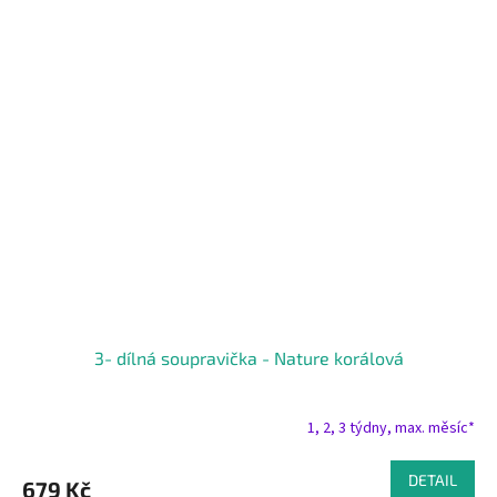
3- dílná soupravička - Nature korálová
1, 2, 3 týdny, max. měsíc*
DETAIL
679 Kč