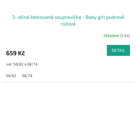
3- dílná žebrovaná soupravička - Baby girl pudrově
růžová
Skladem
(1 ks)
DETAIL
659 Kč
vel. 56/62 a 68/74
56/62
68/74