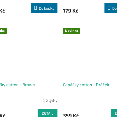
Do košíku
Do
Kč
179 Kč
nka
Novinka
ky cotton - Brown
Capáčky cotton - Dráček
1-2 týdny
DETAIL
 Kč
359 Kč