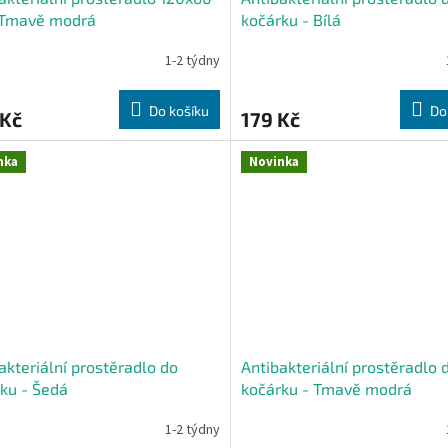
 Tmavě modrá
kočárku - Bílá
1-2 týdny
Do košíku
Do
 Kč
179 Kč
nka
Novinka
akteriální prostěradlo do
Antibakteriální prostěradlo 
ku - Šedá
kočárku - Tmavě modrá
1-2 týdny