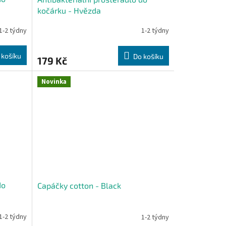
kočárku - Hvězda
1-2 týdny
1-2 týdny
 košíku
Do košíku
179 Kč
Novinka
do
Capáčky cotton - Black
1-2 týdny
1-2 týdny