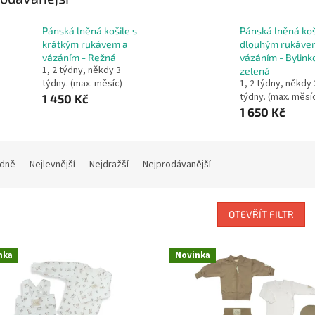
Pánská lněná košile s
Pánská lněná koš
krátkým rukávem a
dlouhým rukáve
vázáním - Režná
vázáním - Bylink
1, 2 týdny, někdy 3
zelená
týdny. (max. měsíc)
1, 2 týdny, někdy 
týdny. (max. měsí
1 450 Kč
1 650 Kč
dně
Nejlevnější
Nejdražší
Nejprodávanější
OTEVŘÍT FILTR
nka
Novinka