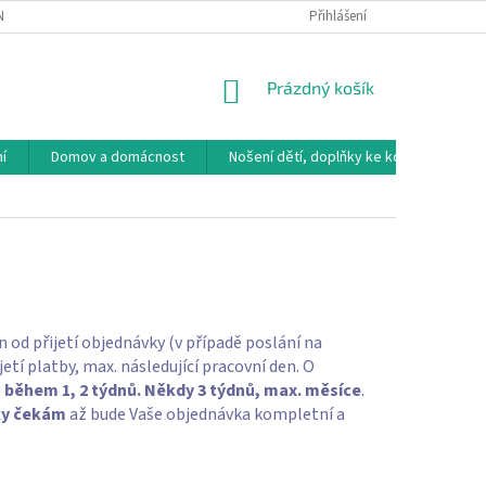
NÁVKA
VRÁCENÍ ZBOŽÍ, VÝMĚNA, REKLAMACE
Přihlášení
DOPRAVA, PLATBY A B
NÁKUPNÍ
Prázdný košík
KOŠÍK
í
Domov a domácnost
Nošení dětí, doplňky ke kočárkům
n od přijetí objednávky (v případě poslání na
etí platby, max. následující pracovní den. O
u
během 1, 2 týdnů. Někdy 3 týdnů, max. měsíce
.
ky čekám
až bude Vaše objednávka kompletní a