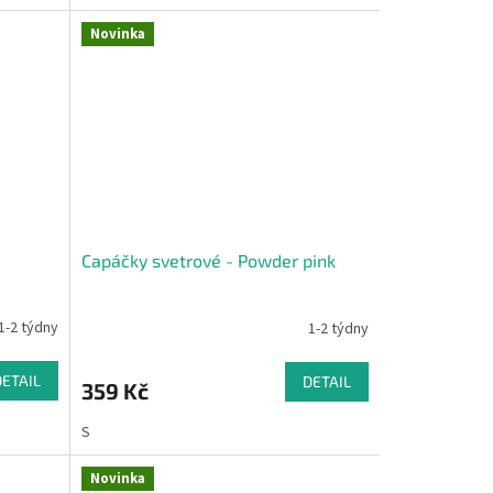
Novinka
Capáčky svetrové - Powder pink
1-2 týdny
1-2 týdny
DETAIL
DETAIL
359 Kč
S
Novinka