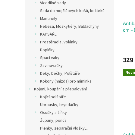
Vícedílné sady
Sada do mojžíšových košů, kočárků
Mantinely
Antib
Nebesa, Moskytiéry, Baldachýny
cm - 
KAPSÁŘE
Prostěradla, volánky
Doplňky
Spací vaky
329
Zavinovačky
Novi
Deky, Dečky, Polštáře
Kokony (hnízda) pro miminka
Kojení, koupání a přebalování
Kojící polštáře
Ubrousky, bryndáčky
Osušky a žíňky
Župany, ponča
Plenky, separační vložky,...
Antib