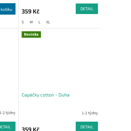
DETAIL
 košíku
359 Kč
S
M
L
XL
Novinka
Capáčky cotton - Duha
1-2 týdny
1-2 týdny
DETAIL
DETAIL
359 Kč