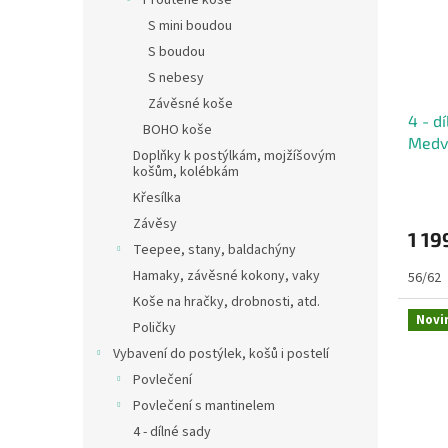
Proutěné koše
k
p
t
S mini boudou
r
ů
S boudou
o
S nebesy
d
u
Závěsné koše
4 - d
k
BOHO koše
Medv
t
Doplňky k postýlkám, mojžíšovým
ů
košům, kolébkám
Křesílka
Závěsy
1 19
Teepee, stany, baldachýny
Hamaky, závěsné kokony, vaky
56/62
Koše na hračky, drobnosti, atd.
Novi
Poličky
Vybavení do postýlek, košů i postelí
Povlečení
Povlečení s mantinelem
4 - dílné sady