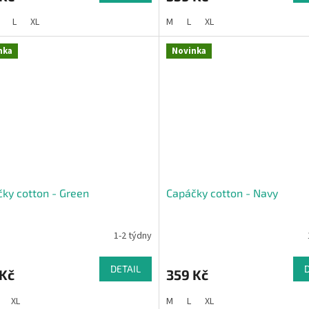
L
XL
M
L
XL
nka
Novinka
ky cotton - Green
Capáčky cotton - Navy
1-2 týdny
DETAIL
 Kč
359 Kč
XL
M
L
XL