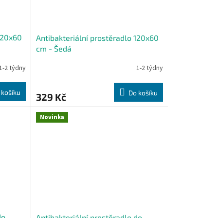
 120x60
Antibakteriální prostěradlo 120x60
cm - Šedá
1-2 týdny
1-2 týdny
 košíku
Do košíku
329 Kč
Novinka
do
Antibakteriální prostěradlo do