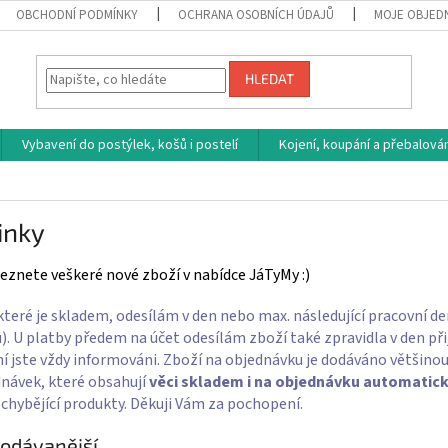
OBCHODNÍ PODMÍNKY
OCHRANA OSOBNÍCH ÚDAJŮ
MOJE OBJED
HLEDAT
Vybavení do postýlek, košů i postelí
Kojení, koupání a přebalován
inky
eznete veškeré nové zboží v nabídce JáTyMy :)
které je skladem, odesílám v den nebo max. následující pracovní de
). U platby předem na účet odesílám zboží také zpravidla v den přij
í jste vždy informováni. Zboží na objednávku je dodáváno většino
návek, které obsahují
věci skladem i na objednávku
automatic
 chybějící produkty. Děkuji Vám za pochopení.
odávanější