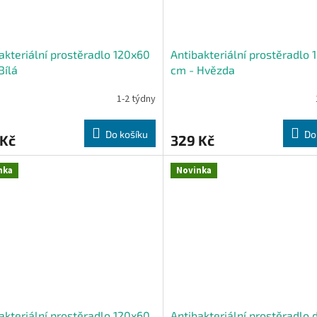
akteriální prostěradlo 120x60
Antibakteriální prostěradlo
Bílá
cm - Hvězda
1-2 týdny
Do košíku
Do
 Kč
329 Kč
nka
Novinka
akteriální prostěradlo 120x60
Antibakteriální prostěradlo 