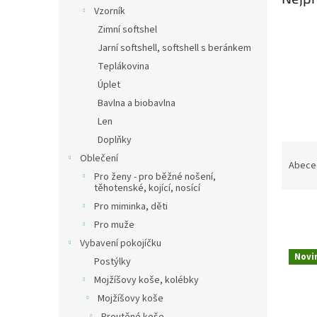
n
Vzorník
e
Zimní softshel
l
Jarní softshell, softshell s beránkem
Teplákovina
Úplet
Bavlna a biobavlna
Len
Doplňky
Ř
Oblečení
a
Abece
Pro ženy - pro běžné nošení,
z
těhotenské, kojící, nosící
e
Pro miminka, děti
n
Pro muže
í
p
Vybavení pokojíčku
V
r
Novi
Postýlky
ý
o
p
Mojžíšovy koše, kolébky
d
i
Mojžíšovy koše
u
s