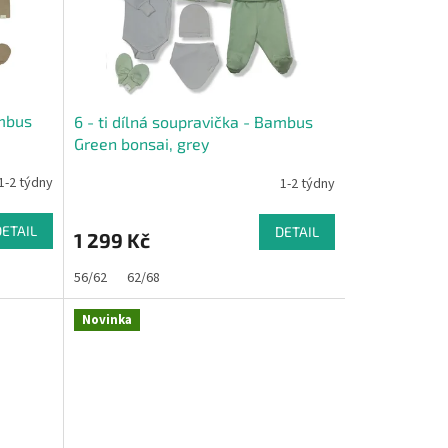
ambus
6 - ti dílná soupravička - Bambus
Green bonsai, grey
1-2 týdny
1-2 týdny
DETAIL
DETAIL
1 299 Kč
56/62
62/68
Novinka