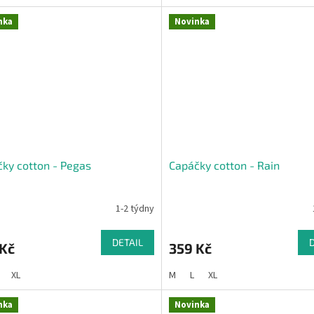
nka
Novinka
ky cotton - Pegas
Capáčky cotton - Rain
1-2 týdny
DETAIL
 Kč
359 Kč
XL
M
L
XL
nka
Novinka