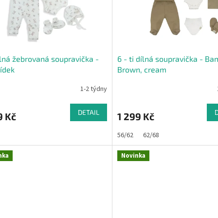
ílná žebrovaná soupravička -
6 - ti dílná soupravička - B
ídek
Brown, cream
1-2 týdny
DETAIL
9 Kč
1 299 Kč
56/62
62/68
nka
Novinka