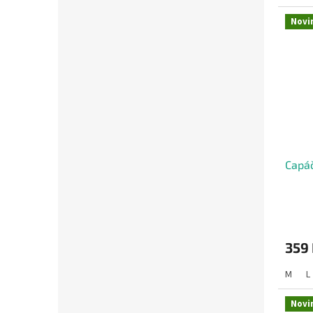
Novi
Capáč
359
M
L
Novi