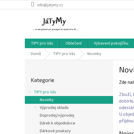
Přejít
info@jatymy.cz
na
obsah
TIPY pro Vás
Oblečení
Vybavení pokojíčku
Domů
TIPY pro Vás
Novinky
P
Nov
o
Přeskočit
s
Kategorie
kategorie
Zde nal
t
r
TIPY pro Vás
Zboží, 
a
Novinky
dobírku
n
odeslán
Výprodej skladu
n
U objed
í
Doprodej/výprodej
přijdou
p
Dárek k objednávce
a
Dárkové poukazy
Nejpr