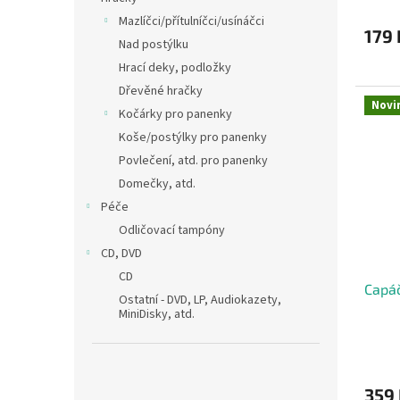
Mazlíčci/přítulníčci/usínáčci
179 
Nad postýlku
Hrací deky, podložky
Dřevěné hračky
Novi
Kočárky pro panenky
Koše/postýlky pro panenky
Povlečení, atd. pro panenky
Domečky, atd.
Péče
Odličovací tampóny
CD, DVD
CD
Capáč
Ostatní - DVD, LP, Audiokazety,
MiniDisky, atd.
359