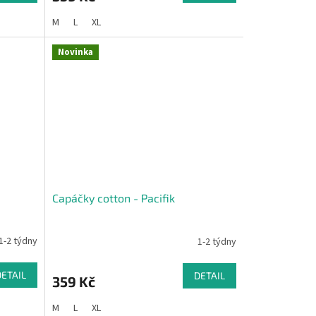
M
L
XL
Novinka
Capáčky cotton - Pacifik
1-2 týdny
1-2 týdny
DETAIL
DETAIL
359 Kč
M
L
XL