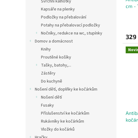
Svrchní kalhotky
cm -
Kapsáře na plenky
Podložky na přebalování
Potahy na přebalovací podložky
Nočníky, redukce na wc, stupínky
329
Domov a domácnost
Knihy
Novi
Proutěné košíky
Tašky, batohy,...
Zástěry
Do kuchyně
Nošení dětí, doplňky ke kočárkům
Nošení dětí
Fusaky
Antib
Příslušenství ke kočárkům
kočár
Rukávníky ke kočárkům
Vložky do kočárků
Hračky