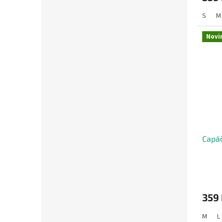
S
M
Novi
Capáč
359
M
L