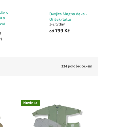
ile s
Dvojitá Magna deka -
m a
Oříšek/latté
ová
1-2 týdny
799 Kč
od
3
c)
224
položek celkem
Novinka