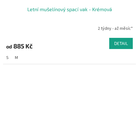
Letní mušelínový spací vak - Krémová
2 týdny - až měsíc*
DETAIL
885 Kč
od
S
M