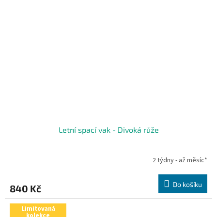
Letní spací vak - Divoká růže
2 týdny - až měsíc*
Do košíku
840 Kč
Limitovaná
kolekce