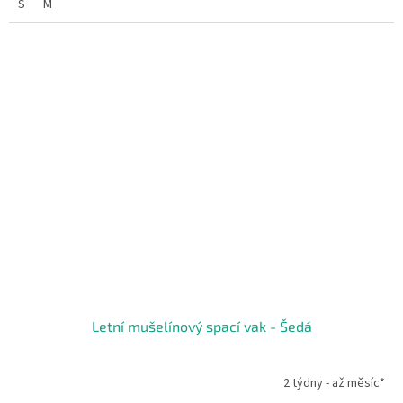
S
M
Letní mušelínový spací vak - Šedá
2 týdny - až měsíc*