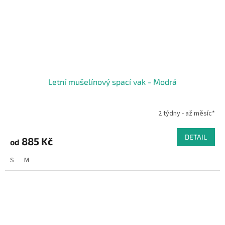
Letní mušelínový spací vak - Modrá
2 týdny - až měsíc*
DETAIL
885 Kč
od
S
M