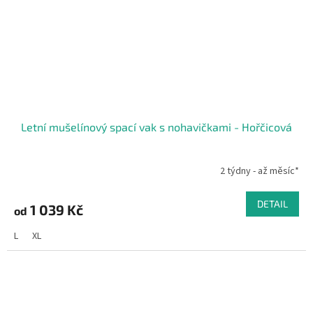
Letní mušelínový spací vak s nohavičkami - Hořčicová
2 týdny - až měsíc*
DETAIL
1 039 Kč
od
L
XL