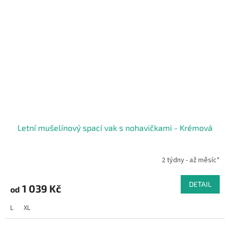
Letní mušelínový spací vak s nohavičkami - Krémová
2 týdny - až měsíc*
DETAIL
1 039 Kč
od
L
XL