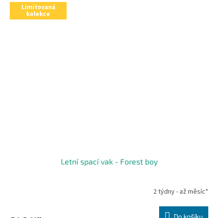
Limitovaná
kolekce
Letní spací vak - Forest boy
2 týdny - až měsíc*
Do košíku