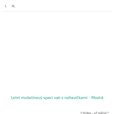
L
XL
Letní mušelínový spací vak s nohavičkami - Modrá
2 týdny - až měsíc*