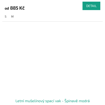
DETAIL
885 Kč
od
S
M
Letní mušelínový spací vak - Špinavě modrá