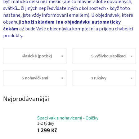
být maličko delší než měsíc (ale to hlavně v době dovolených,
svátků... či jiných nepředvídatelných okolnostech - když toto
nastane, jste vždy informováni emailem). U objednávek, které
obsahují
zboží skladem i na objednávku
automaticky
čekám
až bude Vaše objednávka kompletní a přijdou chybějící
produkty.
Klasické (potisk)
S výšivkou/aplikací
S nohavičkami
s rukávy
Nejprodávanější
Spací vak s nohavicemi - Opičky
1-2 týdny
1 299 Kč