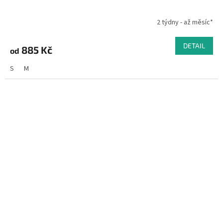
2 týdny - až měsíc*
DETAIL
885 Kč
od
S
M