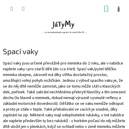
Přejít
NÁKUP
na
obsah
KOŠÍK
Spací vaky
Spací vaky jsou určené převážně pro miminka do 1 roku, ale v nabídce
najdete vaky i pro starší děti (do cca 4 let). Spací vak/pytel tělíčko
miminka obejme, zároveň má díky střihu dostatečný prostor,
umožňující volný pohyb nožičkám. Jednou z výhod spacího vaku je, že
se do něj dítě nemůže zamotat, jako se tomu může stát u klasických
dek, peřinek. Také zabrání nechtěnému překrytí hlavičky a tím omezení
dechu (to hlavně u miminek, dokud nemají výrazně vyvinuté reflexy a
základní motorické dovednosti). Děťátko se ve vaku nemůže odkopat
a proto je stále v teple. Také přebalování ve vacích je snadné, díky
zapínání na zip. Některé vaky mají odepínatelné rukávky, v mé nabídce
ale najdete především ty bez rukávků - v horkém počasí do něj můžete
dítě uložit jen v plenkách, když se ochladí nebo v zimě miminku můžete