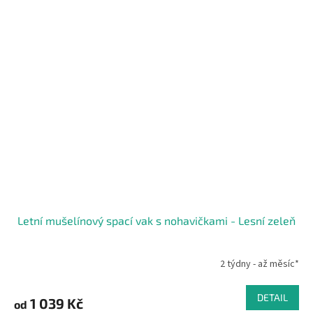
Letní mušelínový spací vak s nohavičkami - Lesní zeleň
2 týdny - až měsíc*
DETAIL
1 039 Kč
od