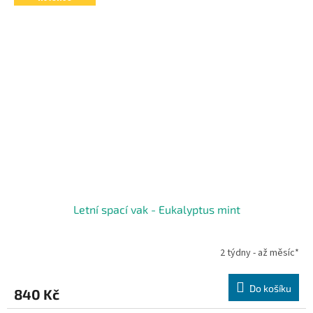
Letní spací vak - Eukalyptus mint
2 týdny - až měsíc*
Do košíku
840 Kč