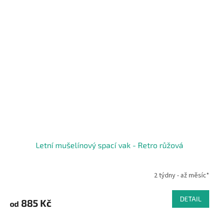
Letní mušelínový spací vak - Retro růžová
2 týdny - až měsíc*
DETAIL
885 Kč
od