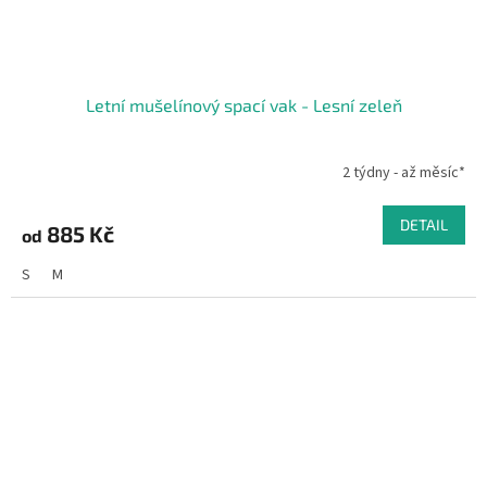
Letní mušelínový spací vak - Lesní zeleň
2 týdny - až měsíc*
DETAIL
885 Kč
od
S
M