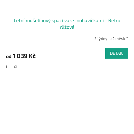
Letní mušelínový spací vak s nohavičkami - Retro
růžová
2 týdny - až měsíc*
DETAIL
1 039 Kč
od
L
XL