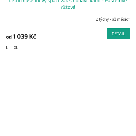
Letní mušelínový spací vak s nohavičkami - Pastelově
růžová
2 týdny - až měsíc*
DETAIL
1 039 Kč
od
L
XL