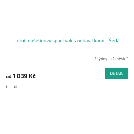
Letní mušelínový spací vak s nohavičkami - Šedá
2 týdny - až měsíc*
DETAIL
1 039 Kč
od
L
XL