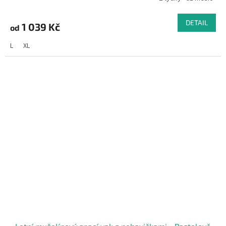
DETAIL
1 039 Kč
od
L
XL