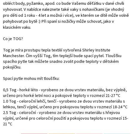
obléct body, pyžamko, apod. co bude Vašemu děťátku v dané chvíli
vyhovovat. V nabídce naleznete také vaky s nohavičkami (je vhodný
pro děti od 1 roku - 4 let a možná i více), ve kterém se dítě může volně
pohybovat po bytě :) Při spaní si nožičky může schovat, jako v
klasickém vaku.
Co je TOG?
Tog je míra prostupu tepla textilií vytvořená Shirley Institute
Manchester. Čím vyšší Tog, tím teplejší bude spací pytel. Tloušťku
spacího pytle tak můžete snadno zvolit podle teploty v dětském
pokojíčku.
Spací pytle mohou mít tloušťku:
0,5 Tog - horké léto - vyrobeno ze dvou vrstev materiálu, bez výplně,
určeno pro horké letní noci a pokojové teploty v rozmezí 21-27 °C
1.0 Tog - celoroční lehčí, tenčí - vyrobeno ze dvou vrstev materiálu s
lehkou, tenčí výplní, určeno pro pokojovou teplotu v rozmezí 18-24 °C
2.5 Tog - celoroční - vyrobeno ze dvou vrstev materiálu s hřejivou
výplní, určené pro celoroční použití a pokojovou teplotu v rozmezí 15-
21 °C