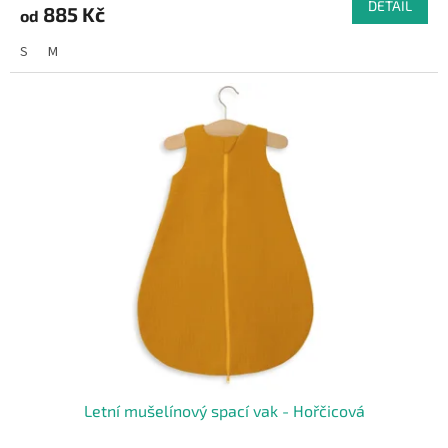
DETAIL
885 Kč
od
S
M
Letní mušelínový spací vak - Hořčicová