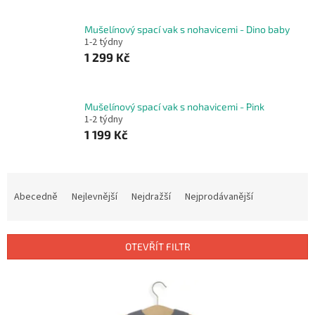
Mušelínový spací vak s nohavicemi - Dino baby
1-2 týdny
1 299 Kč
Mušelínový spací vak s nohavicemi - Pink
1-2 týdny
1 199 Kč
Ř
a
Abecedně
Nejlevnější
Nejdražší
Nejprodávanější
z
e
n
OTEVŘÍT FILTR
í
p
V
r
ý
o
p