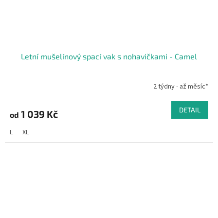
Letní mušelínový spací vak s nohavičkami - Camel
2 týdny - až měsíc*
DETAIL
1 039 Kč
od
L
XL