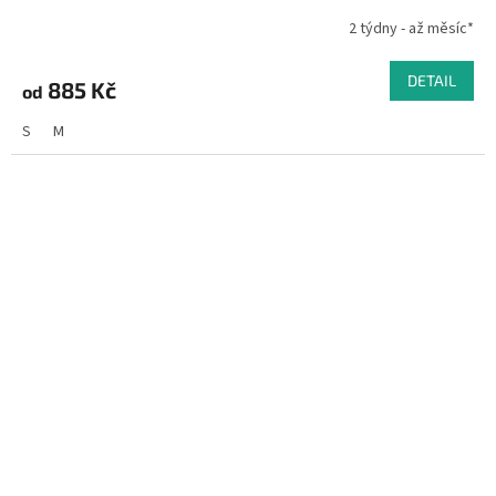
2 týdny - až měsíc*
DETAIL
885 Kč
od
S
M