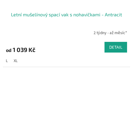
Letní mušelínový spací vak s nohavičkami - Antracit
2 týdny - až měsíc*
DETAIL
1 039 Kč
od
L
XL