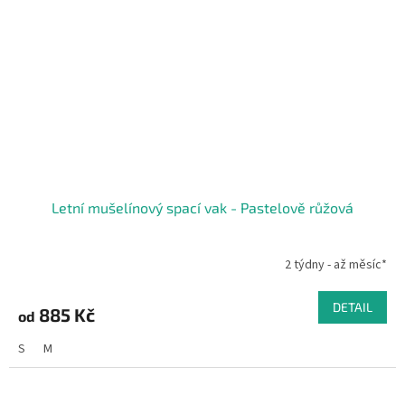
Letní mušelínový spací vak - Pastelově růžová
2 týdny - až měsíc*
DETAIL
885 Kč
od
S
M