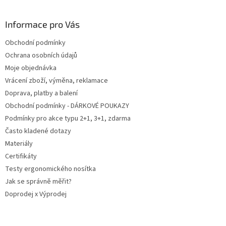
c
á
n
í
p
í
p
a
Informace pro Vás
r
t
v
Obchodní podmínky
í
k
Ochrana osobních údajů
y
v
Moje objednávka
ý
Vrácení zboží, výměna, reklamace
p
Doprava, platby a balení
i
s
Obchodní podmínky - DÁRKOVÉ POUKAZY
u
Podmínky pro akce typu 2+1, 3+1, zdarma
Často kladené dotazy
Materiály
Certifikáty
Testy ergonomického nosítka
Jak se správně měřit?
Doprodej x Výprodej