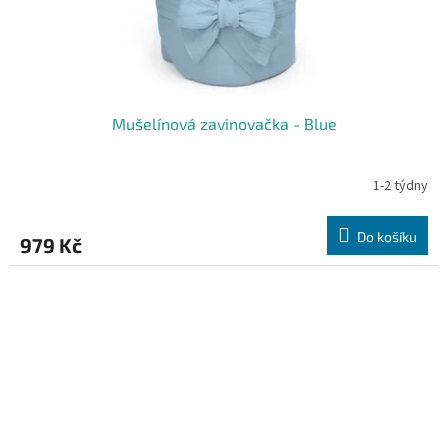
Mušelínová zavinovačka - Blue
1-2 týdny
Do košíku
979 Kč