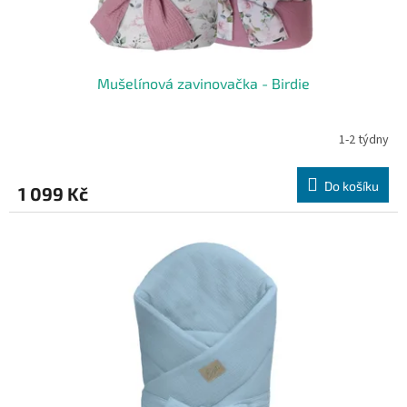
Mušelínová zavinovačka - Birdie
1-2 týdny
Do košíku
1 099 Kč