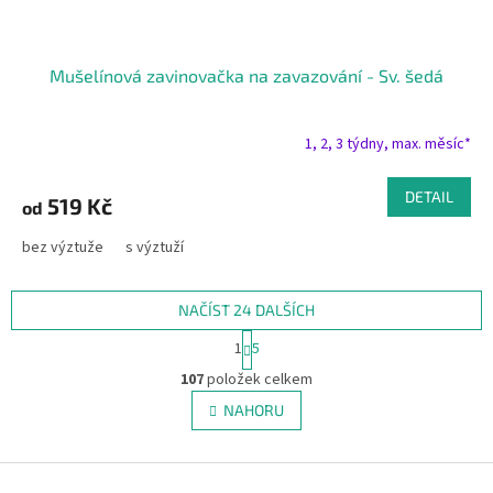
Mušelínová zavinovačka na zavazování - Sv. šedá
1, 2, 3 týdny, max. měsíc*
DETAIL
519 Kč
od
bez výztuže
s výztuží
NAČÍST 24 DALŠÍCH
S
1
5
t
O
r
107
položek celkem
v
á
l
NAHORU
n
á
k
d
o
v
Z
a
á