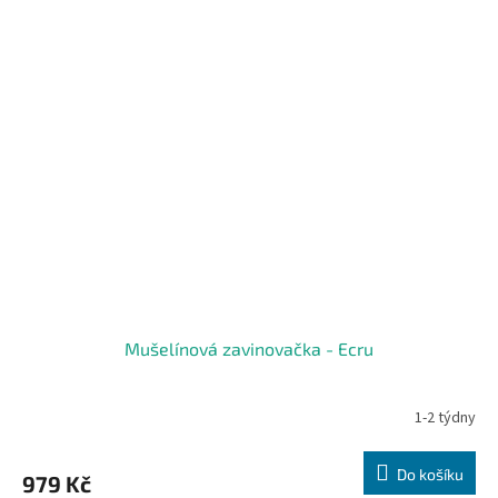
Mušelínová zavinovačka - Ecru
1-2 týdny
Do košíku
979 Kč