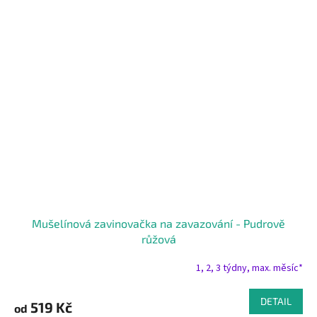
Mušelínová zavinovačka na zavazování - Pudrově
růžová
1, 2, 3 týdny, max. měsíc*
DETAIL
519 Kč
od