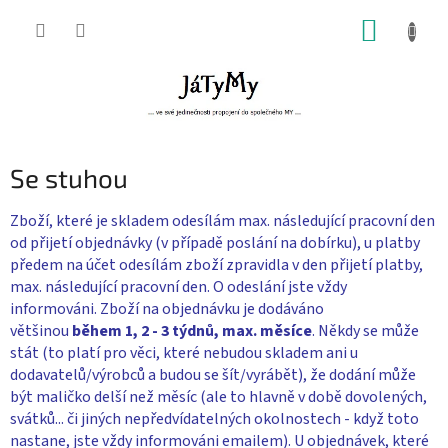
Přejít
NÁKUP
na
obsah
KOŠÍK
Se stuhou
Zboží, které je skladem odesílám max. následující pracovní den
od přijetí objednávky (v případě poslání na dobírku), u platby
předem na účet odesílám zboží zpravidla v den přijetí platby,
max. následující pracovní den. O odeslání jste vždy
informováni. Zboží na objednávku je dodáváno
většinou
během 1, 2 - 3 týdnů, max. měsíce
. Někdy se může
stát (to platí pro věci, které nebudou skladem ani u
dodavatelů/výrobců a budou se šít/vyrábět), že dodání může
být maličko delší než měsíc (ale to hlavně v době dovolených,
svátků... či jiných nepředvídatelných okolnostech - když toto
nastane, jste vždy informováni emailem). U objednávek, které