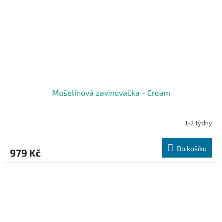
Mušelínová zavinovačka - Cream
1-2 týdny
Do košíku
979 Kč