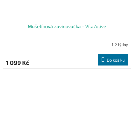
Mušelínová zavinovačka - Víla/olive
1-2 týdny
Do košíku
1 099 Kč