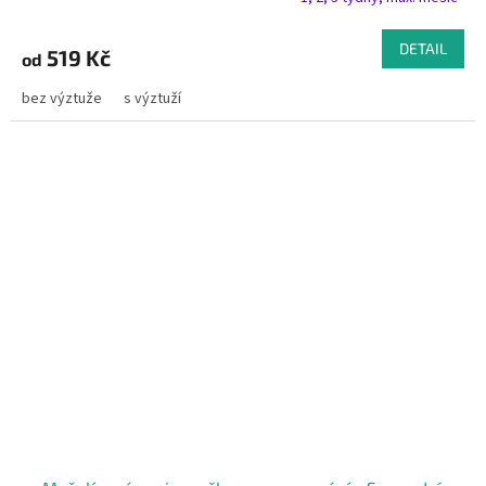
DETAIL
519 Kč
od
bez výztuže
s výztuží