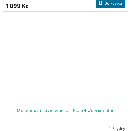
Do košíku
1 099 Kč
Mušelínová zavinovačka - Planets/denim blue
1-2 týdny