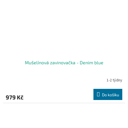
Mušelínová zavinovačka - Denim blue
1-2 týdny
Do košíku
979 Kč