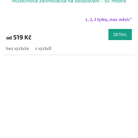
Mušelínová zavinovačka na zavazování - Sv. modrá
1, 2, 3 týdny, max. měsíc*
DETAIL
519 Kč
od
bez výztuže
s výztuží