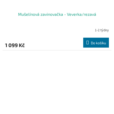
Mušelínová zavinovačka - Veverka/rezavá
1-2 týdny
Do košíku
1 099 Kč