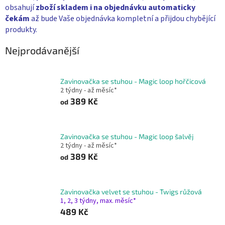
obsahují
zboží skladem i na objednávku
automaticky
čekám
až bude Vaše objednávka kompletní a přijdou chybějící
produkty.
Nejprodávanější
Zavinovačka se stuhou - Magic loop hořčicová
2 týdny - až měsíc*
389 Kč
od
Zavinovačka se stuhou - Magic loop šalvěj
2 týdny - až měsíc*
389 Kč
od
Zavinovačka velvet se stuhou - Twigs růžová
1, 2, 3 týdny, max. měsíc*
489 Kč