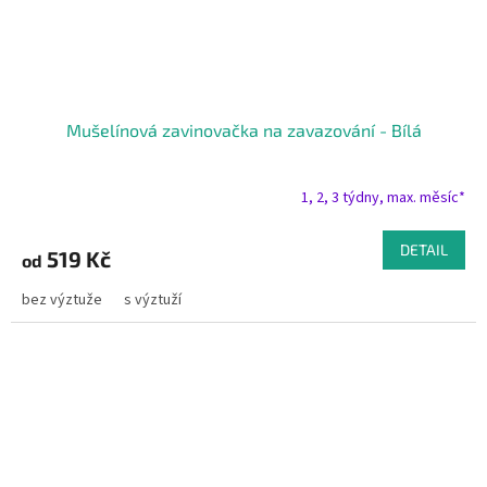
Mušelínová zavinovačka na zavazování - Bílá
1, 2, 3 týdny, max. měsíc*
DETAIL
519 Kč
od
bez výztuže
s výztuží