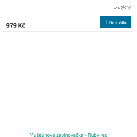
1-2 týdny
Do košíku
979 Kč
Mušelínová zavinovačka - Ruby red