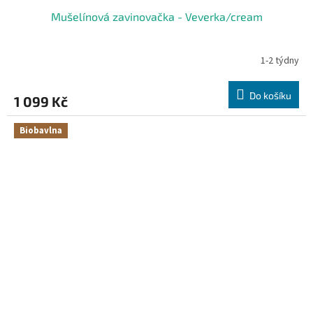
Mušelínová zavinovačka - Veverka/cream
1-2 týdny
Do košíku
1 099 Kč
Biobavlna