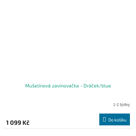
Mušelínová zavinovačka - Dráček/blue
1-2 týdny
Do košíku
1 099 Kč