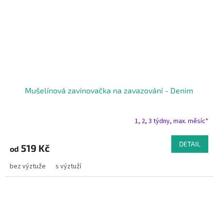
Mušelínová zavinovačka na zavazování - Denim
1, 2, 3 týdny, max. měsíc*
DETAIL
519 Kč
od
bez výztuže
s výztuží