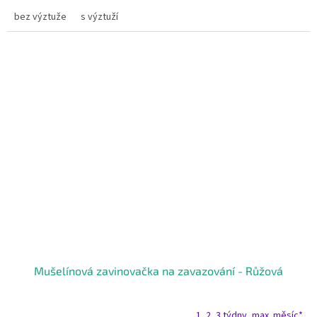
bez výztuže
s výztuží
Mušelínová zavinovačka na zavazování - Růžová
1, 2, 3 týdny, max. měsíc*