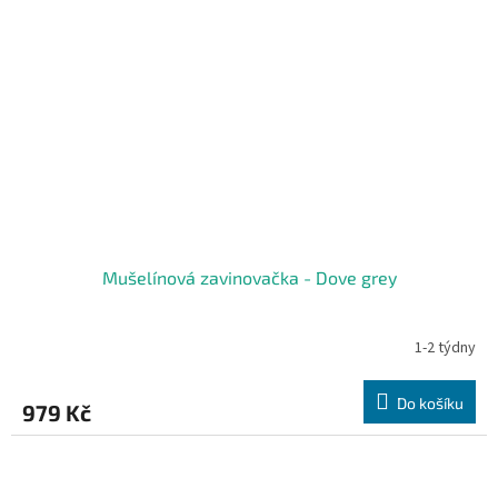
Mušelínová zavinovačka - Dove grey
1-2 týdny
Do košíku
979 Kč