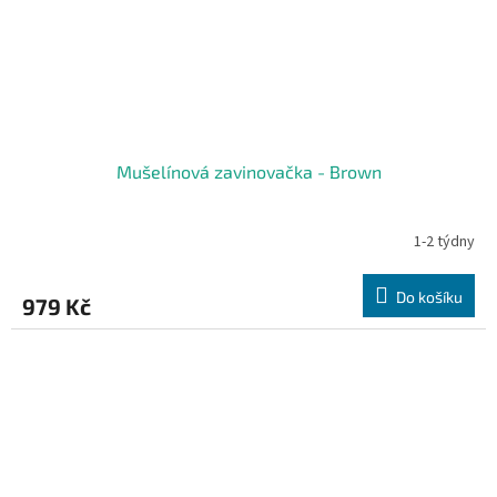
Mušelínová zavinovačka - Brown
1-2 týdny
Do košíku
979 Kč