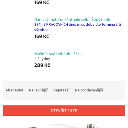
169 Kč
Dámský multifunkční nákrčník - Šedý melír
3 (4) -7 PRACOVNÍCH dnů, max. doba dle termínu šití
výrobce
169 Kč
Mušelínový klobouk - Ecru
1-2 týdny
289 Kč
Ř
a
Abecedně
Nejlevnější
Nejdražší
Nejprodávanější
z
e
n
OTEVŘÍT FILTR
í
p
V
r