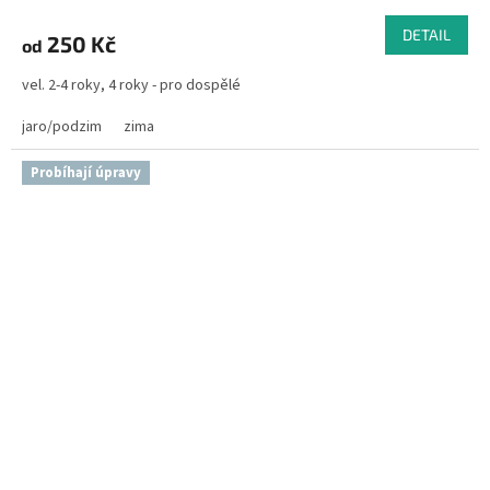
DETAIL
250 Kč
od
vel. 2-4 roky, 4 roky - pro dospělé
jaro/podzim
zima
Probíhají úpravy