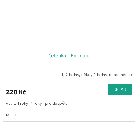
Čelenka - Formule
1, 2 týdny, někdy 3 týdny. (max. měsíc)
DETAIL
220 Kč
vel. 2-4 roky, 4 roky - pro dospělé
M
L