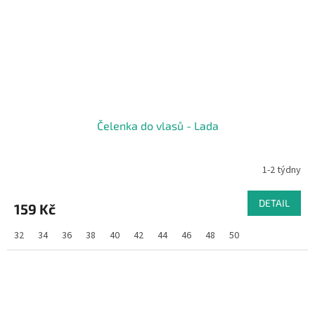
Čelenka do vlasů - Lada
1-2 týdny
DETAIL
159 Kč
32
34
36
38
40
42
44
46
48
50