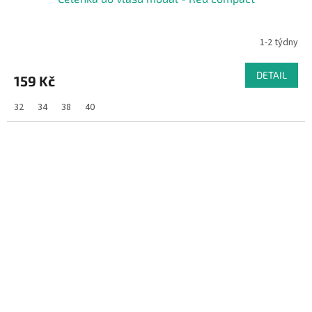
1-2 týdny
DETAIL
159 Kč
32
34
38
40