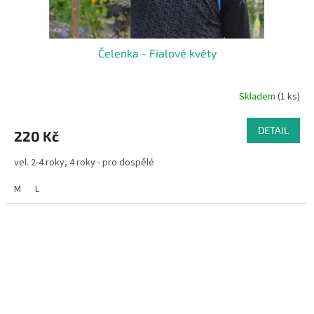
Čelenka - Fialové květy
Skladem
(1 ks)
DETAIL
220 Kč
vel. 2-4 roky, 4 roky - pro dospělé
M
L