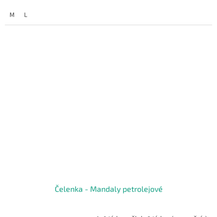
M
L
Čelenka - Mandaly petrolejové