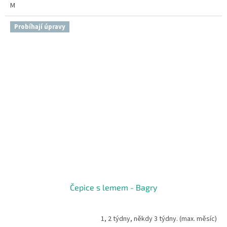
M
Probíhají úpravy
Čepice s lemem - Bagry
1, 2 týdny, někdy 3 týdny. (max. měsíc)