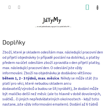
Přejít
NÁKUP
na
obsah
KOŠÍK
Doplňky
Zboží, které je skladem odesílám max. následující pracovní den
od přijetí objednávky (v případě poslání na dobírku), u platby
předem na účet odesílám zboží zpravidla v den přijetí platby,
max. následující pracovní den. O odeslání jste vždy
informováni. Zboží na objednávku je dodáváno většinou
během 1, 2 - 3 týdnů, max. měsíce
. Někdy se může stát (to
platí pro věci, které nebudou skladem ani u
dodavatelů/výrobců a budou se šít/vyrábět), že dodání může
být maličko delší než měsíc (ale to hlavně v době dovolených,
svátků... či jiných nepředvídatelných okolnostech - když toto
nastane, jste vždy informováni emailem). Dodání až 6 týdnů