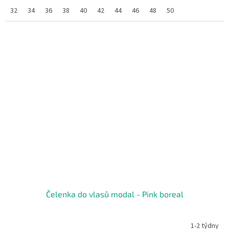
32
34
36
38
40
42
44
46
48
50
Čelenka do vlasů modal - Pink boreal
1-2 týdny