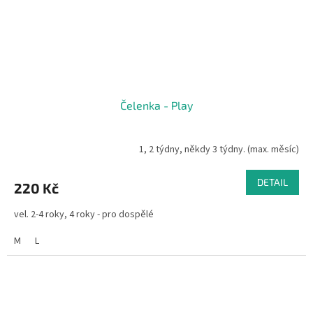
Čelenka - Play
1, 2 týdny, někdy 3 týdny. (max. měsíc)
DETAIL
220 Kč
vel. 2-4 roky, 4 roky - pro dospělé
M
L