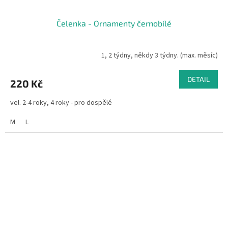
Čelenka - Ornamenty černobílé
1, 2 týdny, někdy 3 týdny. (max. měsíc)
DETAIL
220 Kč
vel. 2-4 roky, 4 roky - pro dospělé
M
L