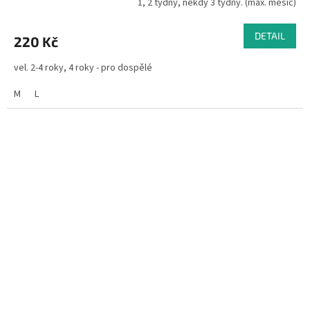
1, 2 týdny, někdy 3 týdny. (max. měsíc)
DETAIL
220 Kč
vel. 2-4 roky, 4 roky - pro dospělé
M
L