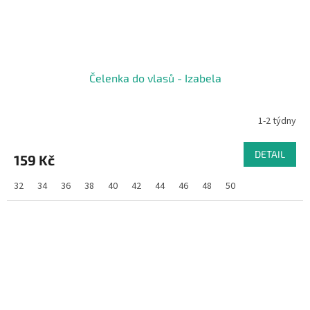
Čelenka do vlasů - Izabela
1-2 týdny
DETAIL
159 Kč
32
34
36
38
40
42
44
46
48
50