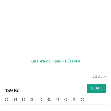
Čelenka do vlasů - Růženka
1-2 týdny
DETAIL
159 Kč
32
34
36
38
40
42
44
46
48
50