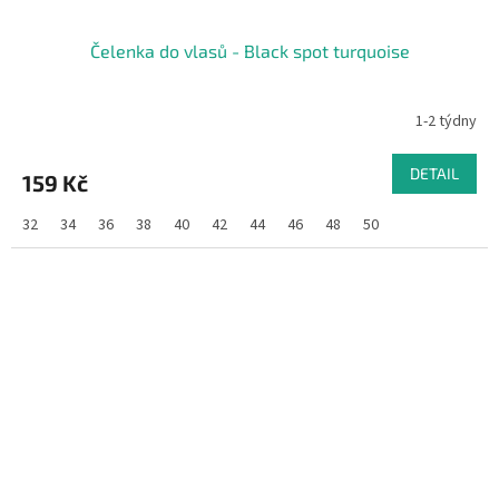
Čelenka do vlasů - Black spot turquoise
1-2 týdny
DETAIL
159 Kč
32
34
36
38
40
42
44
46
48
50