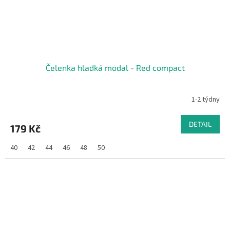
Čelenka hladká modal - Red compact
1-2 týdny
DETAIL
179 Kč
40
42
44
46
48
50