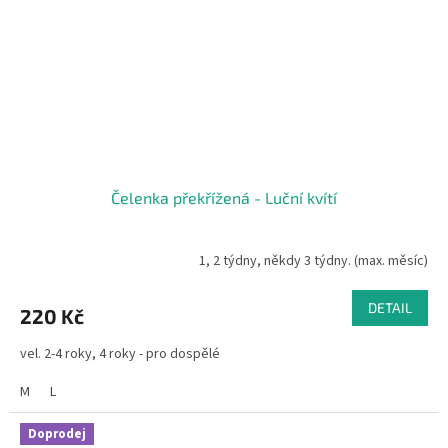
Čelenka překřížená - Luční kvítí
1, 2 týdny, někdy 3 týdny. (max. měsíc)
DETAIL
220 Kč
vel. 2-4 roky, 4 roky - pro dospělé
M
L
Doprodej