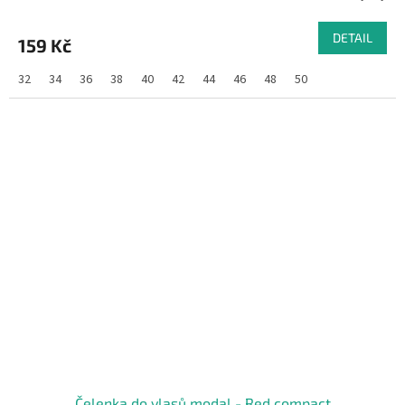
DETAIL
159 Kč
32
34
36
38
40
42
44
46
48
50
Čelenka do vlasů modal - Red compact