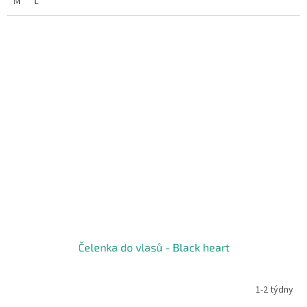
M
L
Čelenka do vlasů - Black heart
1-2 týdny