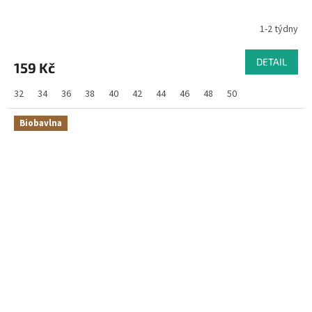
1-2 týdny
DETAIL
159 Kč
32
34
36
38
40
42
44
46
48
50
Biobavlna