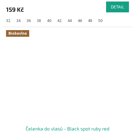
DETAIL
159 Kč
32
34
36
38
40
42
44
46
48
50
Biobavlna
Čelenka do vlasů - Black spot ruby red