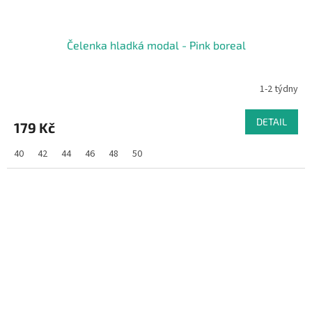
Čelenka hladká modal - Pink boreal
1-2 týdny
DETAIL
179 Kč
40
42
44
46
48
50