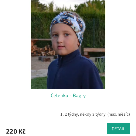
ý
o
p
d
i
u
s
k
p
t
r
ů
o
d
u
k
t
ů
Čelenka - Bagry
1, 2 týdny, někdy 3 týdny. (max. měsíc)
DETAIL
220 Kč