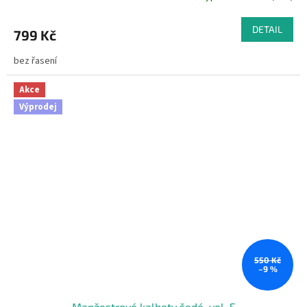
DETAIL
799 Kč
bez řasení
Akce
Výprodej
550 Kč
–9 %
Manžestrové kalhoty šedé, vel. S