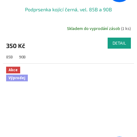
Podprsenka kojící černá, vel. 85B a 90B
Skladem do vyprodání zásob
(1 ks)
Průměrné
hodnocení
produktu
DETAIL
350 Kč
je
4,5
85B
90B
z
5
hvězdiček.
Akce
Výprodej