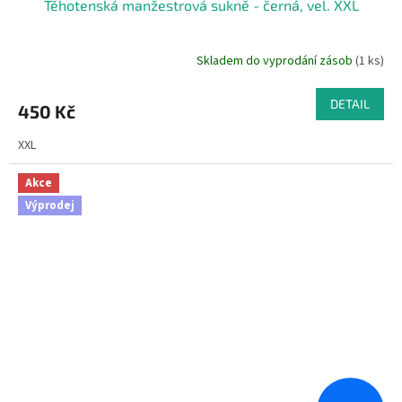
Těhotenská manžestrová sukně - černá, vel. XXL
Skladem do vyprodání zásob
(1 ks)
DETAIL
450 Kč
XXL
Akce
Výprodej