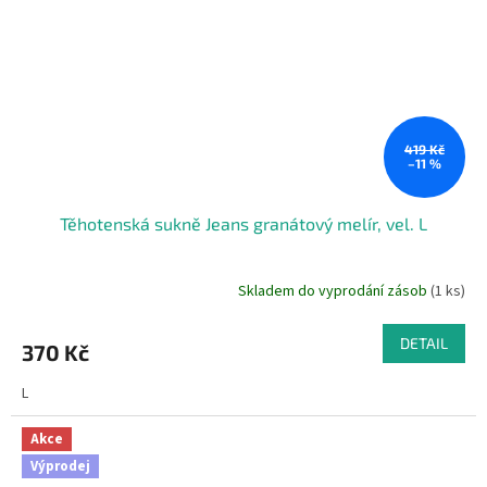
419 Kč
–11 %
Těhotenská sukně Jeans granátový melír, vel. L
Skladem do vyprodání zásob
(1 ks)
DETAIL
370 Kč
L
Akce
Výprodej