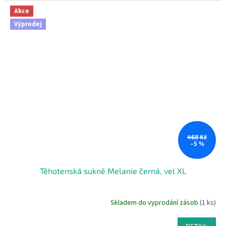
Akce
Výprodej
468 Kč
–5 %
Těhotenská sukně Melanie černá, vel XL
Skladem do vyprodání zásob
(1 ks)