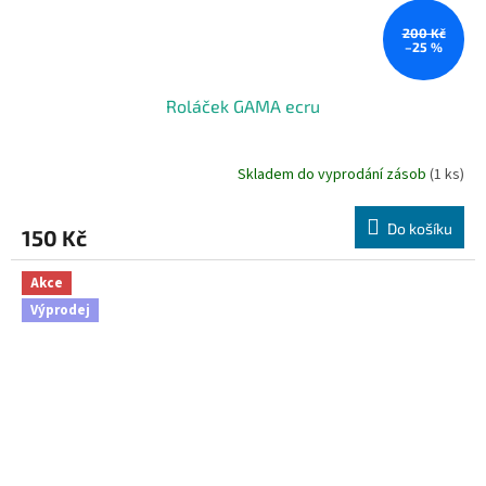
200 Kč
–25 %
Roláček GAMA ecru
Skladem do vyprodání zásob
(1 ks)
Do košíku
150 Kč
Akce
Výprodej