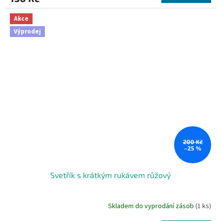
Akce
Výprodej
200 Kč
–25 %
Svetřík s krátkým rukávem růžový
Skladem do vyprodání zásob
(1 ks)