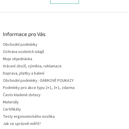
á
k
d
o
v
Z
a
á
c
á
n
í
p
í
p
a
Informace pro Vás
r
t
v
Obchodní podmínky
í
k
Ochrana osobních údajů
y
v
Moje objednávka
ý
Vrácení zboží, výměna, reklamace
p
Doprava, platby a balení
i
s
Obchodní podmínky - DÁRKOVÉ POUKAZY
u
Podmínky pro akce typu 2+1, 3+1, zdarma
Často kladené dotazy
Materiály
Certifikáty
Testy ergonomického nosítka
Jak se správně měřit?