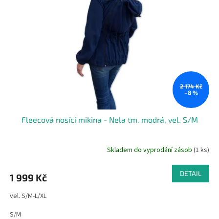
2 174 Kč
–8 %
Fleecová nosící mikina - Nela tm. modrá, vel. S/M
Skladem do vyprodání zásob
(1 ks)
DETAIL
1 999 Kč
vel. S/M-L/XL
S/M