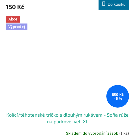
Do košíku
150 Kč
Akce
Výprodej
850 Kč
–6 %
Kojící/těhotenské tričko s dlouhým rukávem - Soňa růže
na pudrové, vel. XL
Skladem do vyprodání zásob
(1 ks)