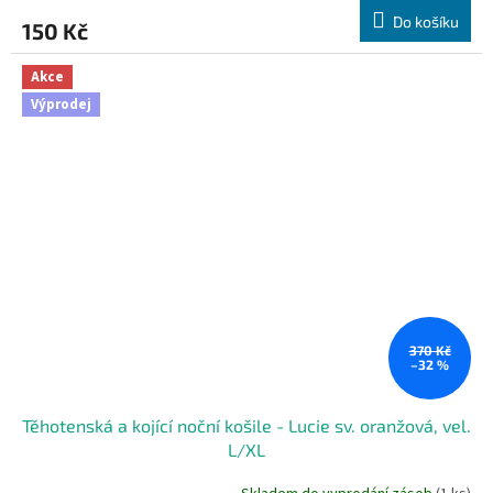
Do košíku
150 Kč
Akce
Výprodej
370 Kč
–32 %
Těhotenská a kojící noční košile - Lucie sv. oranžová, vel.
L/XL