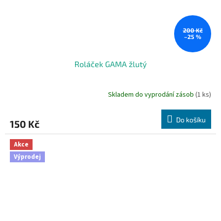
200 Kč
–25 %
Roláček GAMA žlutý
Skladem do vyprodání zásob
(1 ks)
Do košíku
150 Kč
Akce
Výprodej