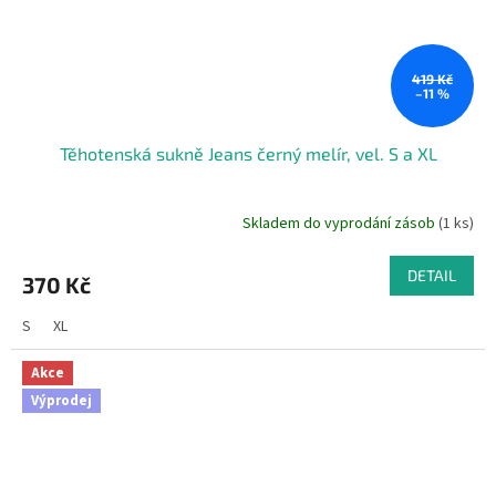
419 Kč
–11 %
Těhotenská sukně Jeans černý melír, vel. S a XL
Skladem do vyprodání zásob
(1 ks)
DETAIL
370 Kč
S
XL
Akce
Výprodej