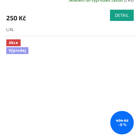
Skladem do vyprodání zásob
(1 ks)
DETAIL
250 Kč
L/XL
Akce
Výprodej
494 Kč
–8 %