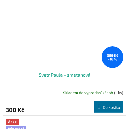
359 Kč
–16 %
Svetr Paula - smetanová
Skladem do vyprodání zásob
(1 ks)
Do košíku
300 Kč
Akce