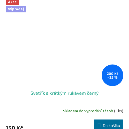
Akce
Výprodej
200 Kč
–25 %
Svetřík s krátkým rukávem černý
Skladem do vyprodání zásob
(1 ks)
Do košíku
150 Kč