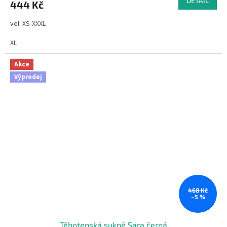
DETAIL
444 Kč
vel. XS-XXXL
XL
Akce
Výprodej
468 Kč
–5 %
Těhotenská sukně Sara černá