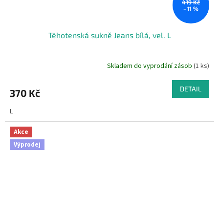
419 Kč
–11 %
Těhotenská sukně Jeans bílá, vel. L
Skladem do vyprodání zásob
(1 ks)
DETAIL
370 Kč
L
Akce
Výprodej