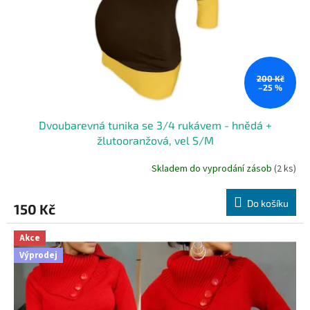
o
d
u
k
t
ů
200 Kč
–25 %
Dvoubarevná tunika se 3/4 rukávem - hnědá +
žlutooranžová, vel S/M
Skladem do vyprodání zásob
(2 ks)
Do košíku
150 Kč
Akce
Výprodej