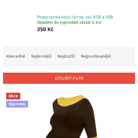
Podprsenka kojící černá, vel. 85B a 90B
Skladem do vyprodání zásob
(1 ks)
350 Kč
Ř
a
Abecedně
Nejlevnější
Nejdražší
Nejprodávanější
z
e
n
OTEVŘÍT FILTR
í
p
V
r
Akce
ý
o
Výprodej
p
d
i
u
s
k
p
t
r
ů