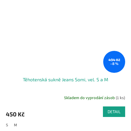
494 Kč
–8 %
Těhotenská sukně Jeans Somi, vel. S a M
Skladem do vyprodání zásob
(1 ks)
DETAIL
450 Kč
S
M