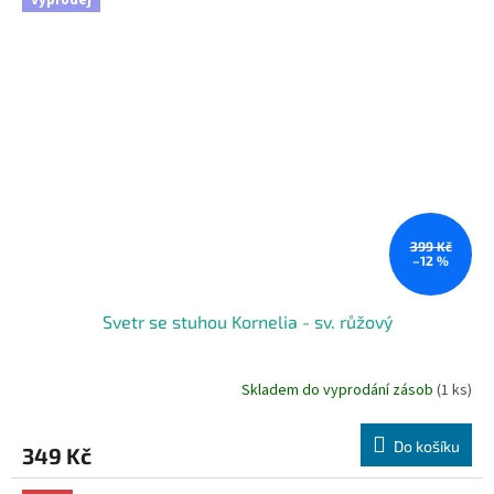
Výprodej
399 Kč
–12 %
Svetr se stuhou Kornelia - sv. růžový
Skladem do vyprodání zásob
(1 ks)
Do košíku
349 Kč