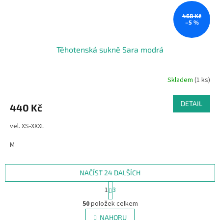
468 Kč
–5 %
Těhotenská sukně Sara modrá
Skladem
(1 ks)
DETAIL
440 Kč
vel. XS-XXXL
M
NAČÍST 24 DALŠÍCH
S
1
3
t
O
r
50
položek celkem
v
á
l
NAHORU
n