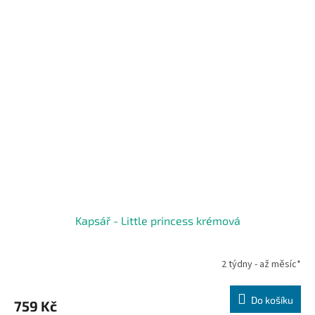
Kapsář - Little princess krémová
2 týdny - až měsíc*
Do košíku
759 Kč