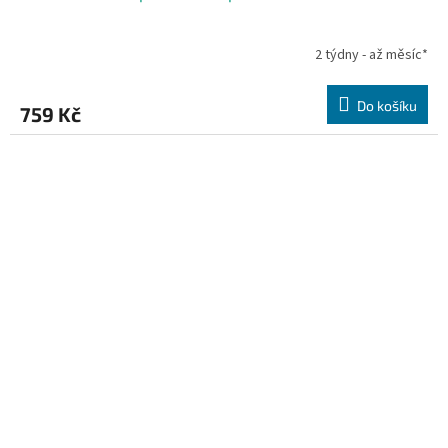
2 týdny - až měsíc*
Do košíku
759 Kč