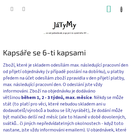
Přejít
NÁKUP
na
obsah
KOŠÍK
Kapsáře se 6-ti kapsami
Zboží, které je skladem odesílám max. následující pracovní den
od přijetí objednávky (v případě poslání na dobírku), u platby
předem na účet odesílám zboží zpravidla v den přijetí platby,
max. následující pracovní den. O odeslání jste vždy
informováni. Zboží na objednávku je dodáváno
většinou
během 1, 2 - 3 týdnů, max. měsíce
. Někdy se může
stát (to platí pro věci, které nebudou skladem ani u
dodavatelů/výrobců a budou se šít/vyrábět), že dodání může
být maličko delší než měsíc (ale to hlavně v době dovolených,
svátků... či jiných nepředvídatelných okolnostech - když toto
nastane, jste vždy informováni emailem). U objednávek, které