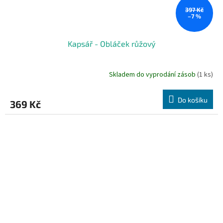
397 Kč
–7 %
Kapsář - Obláček růžový
Skladem do vyprodání zásob
(1 ks)
Do košíku
369 Kč