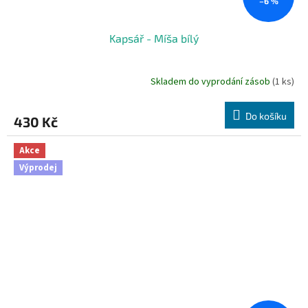
–6 %
Kapsář - Míša bílý
Skladem do vyprodání zásob
(1 ks)
Do košíku
430 Kč
Akce
Výprodej