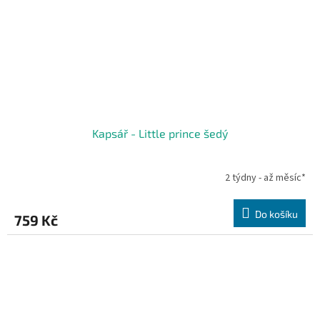
Kapsář - Little prince šedý
2 týdny - až měsíc*
Do košíku
759 Kč