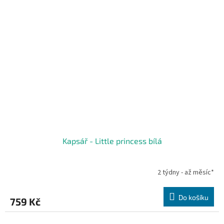
Kapsář - Little princess bílá
2 týdny - až měsíc*
Do košíku
759 Kč