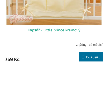
Kapsář - Little prince krémový
2 týdny - až měsíc*
Do košíku
759 Kč