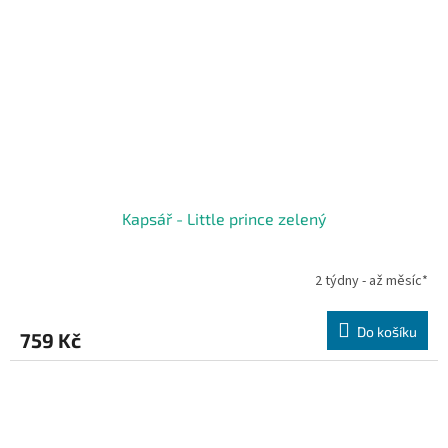
Kapsář - Little prince zelený
2 týdny - až měsíc*
Do košíku
759 Kč