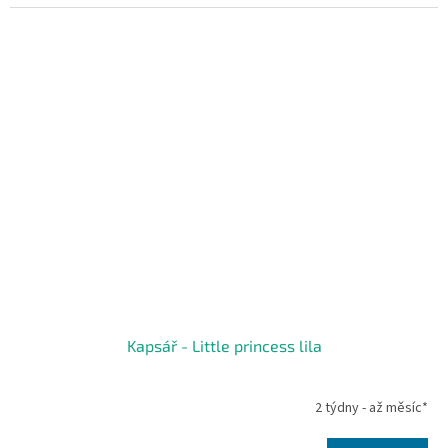
Kapsář - Little princess lila
2 týdny - až měsíc*