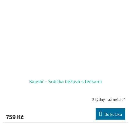
Kapsář - Srdíčka béžová s tečkami
2 týdny - až měsíc*
Do košíku
759 Kč