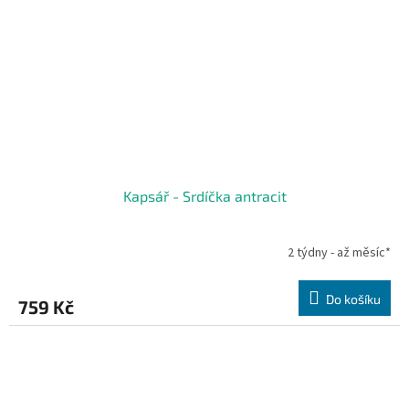
Kapsář - Srdíčka antracit
2 týdny - až měsíc*
Do košíku
759 Kč