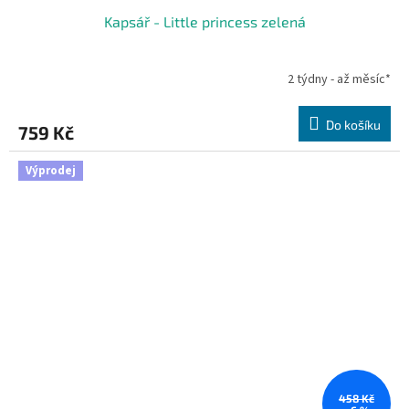
Kapsář - Little princess zelená
2 týdny - až měsíc*
Do košíku
759 Kč
Výprodej
458 Kč