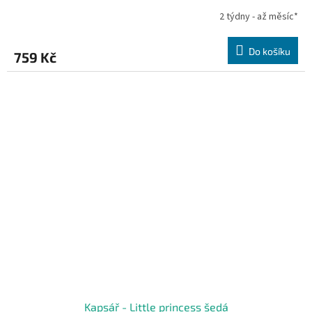
2 týdny - až měsíc*
Do košíku
759 Kč
Kapsář - Little princess šedá