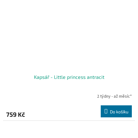
Kapsář - Little princess antracit
2 týdny - až měsíc*
Do košíku
759 Kč