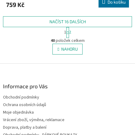
Do košíku
759 Kč
NAČÍST 16 DALŠÍCH
S
1
2
t
O
r
40
položek celkem
v
á
l
NAHORU
n
á
k
d
o
v
Z
a
á
c
á
n
í
p
í
p
a
Informace pro Vás
r
t
v
Obchodní podmínky
í
k
Ochrana osobních údajů
y
v
Moje objednávka
ý
Vrácení zboží, výměna, reklamace
p
Doprava, platby a balení
i
s
Obchodní podmínky - DÁRKOVÉ POUKAZY