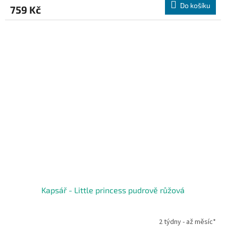
Do košíku
759 Kč
Kapsář - Little princess pudrově růžová
2 týdny - až měsíc*