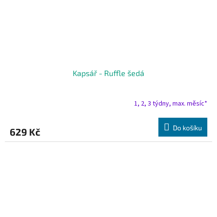
Kapsář - Ruffle šedá
1, 2, 3 týdny, max. měsíc*
Do košíku
629 Kč