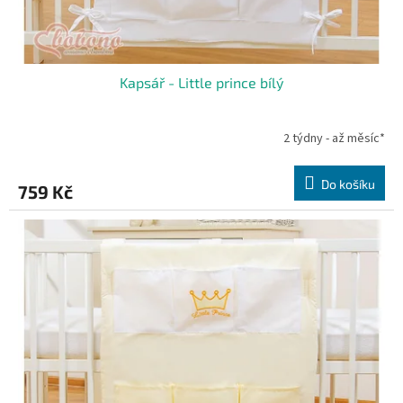
Kapsář - Little prince bílý
2 týdny - až měsíc*
Do košíku
759 Kč