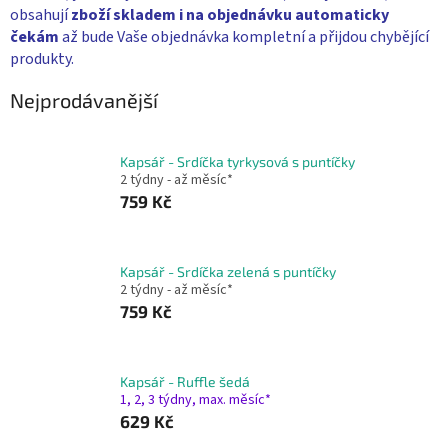
obsahují
zboží skladem i na objednávku
automaticky
čekám
až bude Vaše objednávka kompletní a přijdou chybějící
produkty.
Nejprodávanější
Kapsář - Srdíčka tyrkysová s puntíčky
2 týdny - až měsíc*
759 Kč
Kapsář - Srdíčka zelená s puntíčky
2 týdny - až měsíc*
759 Kč
Kapsář - Ruffle šedá
1, 2, 3 týdny, max. měsíc*
629 Kč