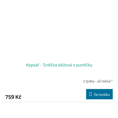
Kapsář - Srdíčka béžová s puntíčky
2 týdny - až měsíc*
Do košíku
759 Kč