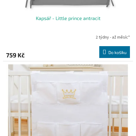
Kapsář - Little prince antracit
2 týdny - až měsíc*
Do košíku
759 Kč