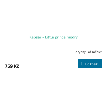
Kapsář - Little prince modrý
2 týdny - až měsíc*
Do košíku
759 Kč