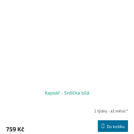
Kapsář - Srdíčka bílá
2 týdny - až měsíc*
Do košíku
759 Kč