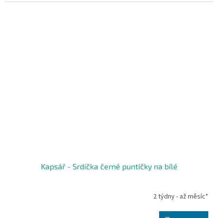
Kapsář - Srdíčka černé puntíčky na bílé
2 týdny - až měsíc*