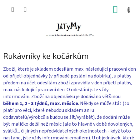
Přejít
NÁKUP
na
obsah
KOŠÍK
Rukávníky ke kočárkům
Zboží, které je skladem odesílám max. následující pracovní den
od přijetí objednávky (v případě poslání na dobírku), u platby
předem na účet odesílám zboží zpravidla v den přijetí platby,
max. následující pracovní den. O odeslání jste vždy
informováni. Zboží na objednávku je dodáváno většinou
během 1, 2 - 3 týdnů, max. měsíce
. Někdy se může stát (to
platí pro věci, které nebudou skladem ani u
dodavatelů/výrobců a budou se šít/vyrábět), že dodání může
být maličko delší než měsíc (ale to hlavně v době dovolených,
svátků... či jiných nepředvídatelných okolnostech - když toto
nastane, jste vždy informováni emailem). U objednávek, které