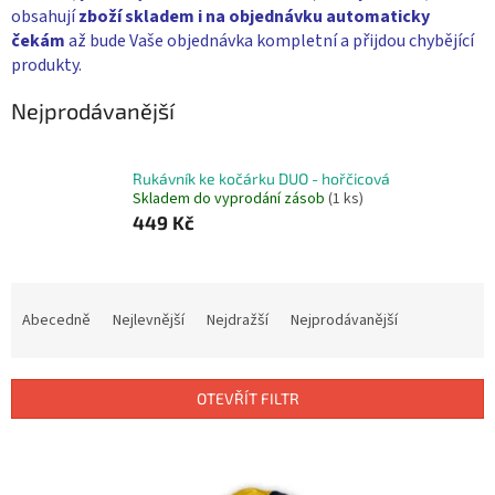
obsahují
zboží skladem i na objednávku
automaticky
čekám
až bude Vaše objednávka kompletní a přijdou chybějící
produkty.
Nejprodávanější
Rukávník ke kočárku DUO - hořčicová
Skladem do vyprodání zásob
(1 ks)
449 Kč
Ř
a
Abecedně
Nejlevnější
Nejdražší
Nejprodávanější
z
e
n
OTEVŘÍT FILTR
í
p
V
r
ý
o