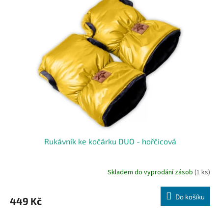
p
d
i
u
s
k
p
t
r
ů
o
d
u
k
t
ů
Rukávník ke kočárku DUO - hořčicová
Skladem do vyprodání zásob
(1 ks)
Do košíku
449 Kč