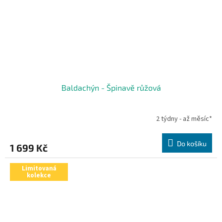
Baldachýn - Špinavě růžová
2 týdny - až měsíc*
Do košíku
1 699 Kč
Limitovaná
kolekce