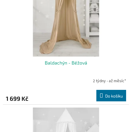
Baldachýn - Béžová
2 týdny - až měsíc*
Do košíku
1 699 Kč