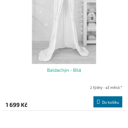
Baldachýn - Bílá
2 týdny - až měsíc*
Do košíku
1 699 Kč