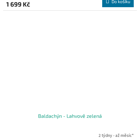
Do košíku
1 699 Kč
Baldachýn - Lahvově zelená
2 týdny - až měsíc*