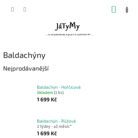
Přejít
NÁKUP
na
obsah
KOŠÍK
Baldachýny
Nejprodávanější
Baldachýn - Hořčicová
Skladem
(1 ks)
1 699 Kč
Baldachýn - Růžová
2 týdny - až měsíc*
1 699 Kč