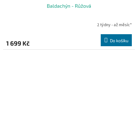
Baldachýn - Růžová
2 týdny - až měsíc*
Do košíku
1 699 Kč