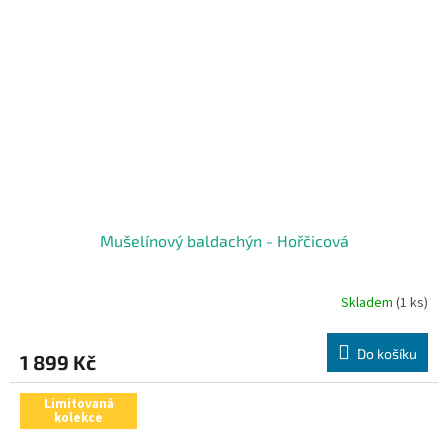
Mušelínový baldachýn - Hořčicová
Skladem
(1 ks)
Do košíku
1 899 Kč
Limitovaná
kolekce