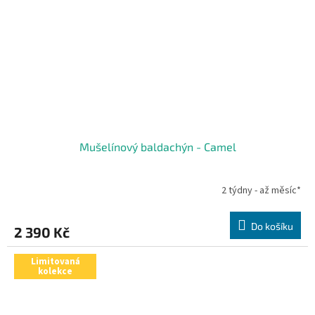
Mušelínový baldachýn - Camel
2 týdny - až měsíc*
Do košíku
2 390 Kč
Limitovaná
kolekce