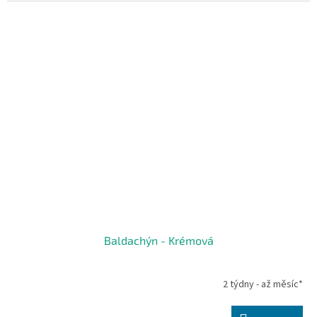
Baldachýn - Krémová
2 týdny - až měsíc*