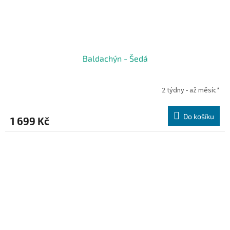
Baldachýn - Šedá
2 týdny - až měsíc*
Do košíku
1 699 Kč