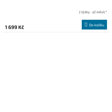
2 týdny - až měsíc*
Do košíku
1 699 Kč