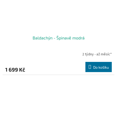
Baldachýn - Špinavě modrá
2 týdny - až měsíc*
Do košíku
1 699 Kč