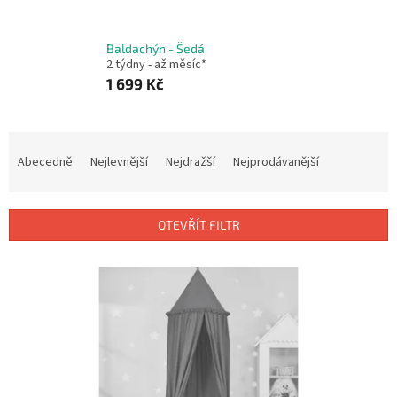
Baldachýn - Šedá
2 týdny - až měsíc*
1 699 Kč
Ř
a
Abecedně
Nejlevnější
Nejdražší
Nejprodávanější
z
e
n
OTEVŘÍT FILTR
í
p
V
r
ý
o
p
d
i
u
s
k
p
t
r
ů