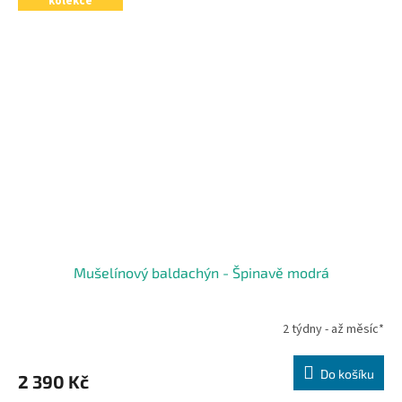
kolekce
Mušelínový baldachýn - Špinavě modrá
2 týdny - až měsíc*
Do košíku
2 390 Kč