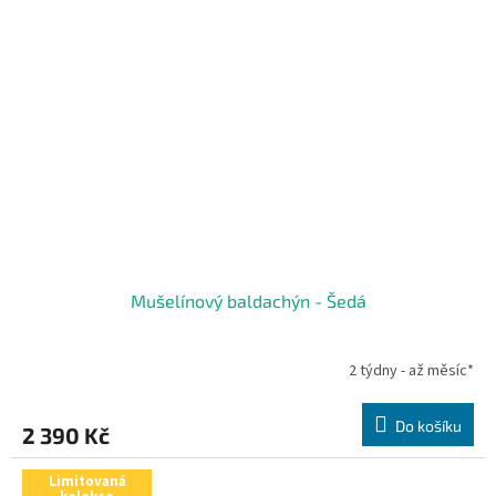
Mušelínový baldachýn - Šedá
2 týdny - až měsíc*
Do košíku
2 390 Kč
Limitovaná