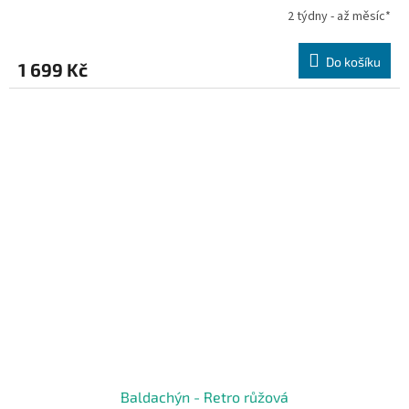
2 týdny - až měsíc*
Do košíku
1 699 Kč
Baldachýn - Retro růžová