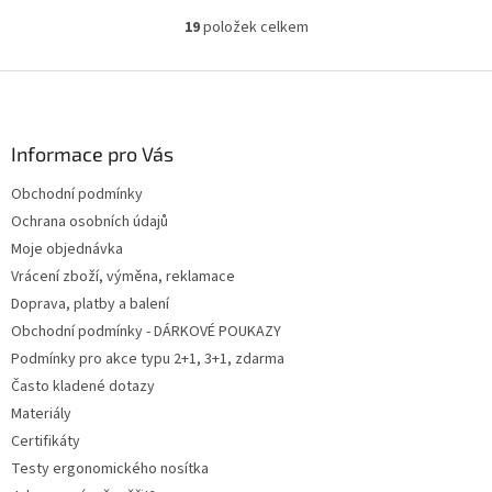
19
položek celkem
O
v
l
Z
á
á
d
p
a
a
Informace pro Vás
c
t
í
Obchodní podmínky
í
p
Ochrana osobních údajů
r
v
Moje objednávka
k
Vrácení zboží, výměna, reklamace
y
Doprava, platby a balení
v
ý
Obchodní podmínky - DÁRKOVÉ POUKAZY
p
Podmínky pro akce typu 2+1, 3+1, zdarma
i
Často kladené dotazy
s
u
Materiály
Certifikáty
Testy ergonomického nosítka