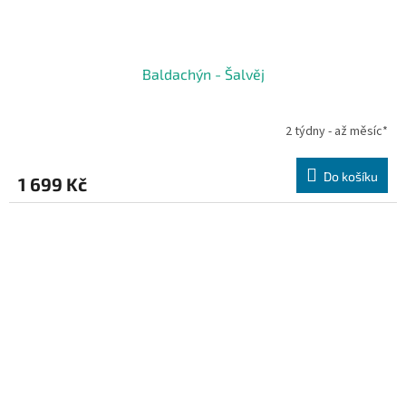
Baldachýn - Šalvěj
2 týdny - až měsíc*
Do košíku
1 699 Kč