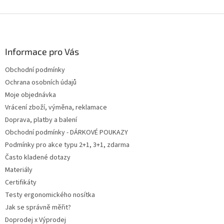
v
l
Z
á
á
d
p
a
a
Informace pro Vás
c
t
í
Obchodní podmínky
í
p
Ochrana osobních údajů
r
v
Moje objednávka
k
Vrácení zboží, výměna, reklamace
y
Doprava, platby a balení
v
ý
Obchodní podmínky - DÁRKOVÉ POUKAZY
p
Podmínky pro akce typu 2+1, 3+1, zdarma
i
Často kladené dotazy
s
u
Materiály
Certifikáty
Testy ergonomického nosítka
Jak se správně měřit?
Doprodej x Výprodej