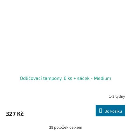
Odličovací tampony, 6 ks + sáček - Medium
1-2 týdny
Do košíku
327 Kč
15
položek celkem
O