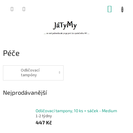
Přejít
NÁKUP
na
obsah
KOŠÍK
Péče
Odličovací
tampóny
Nejprodávanější
Odličovací tampony, 10 ks + sáček - Medium
1-2 týdny
447 Kč