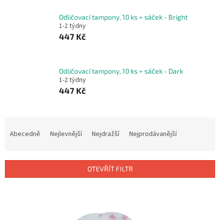
Odličovací tampony, 10 ks + sáček - Bright
1-2 týdny
447 Kč
Odličovací tampony, 10 ks + sáček - Dark
1-2 týdny
447 Kč
Ř
a
Abecedně
Nejlevnější
Nejdražší
Nejprodávanější
z
e
n
OTEVŘÍT FILTR
í
p
V
r
ý
o
p
d