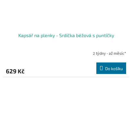
Kapsář na plenky - Srdíčka béžová s puntíčky
2 týdny - až měsíc*
Do košíku
629 Kč