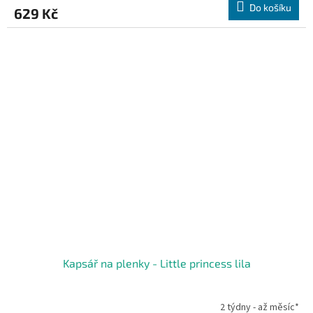
Do košíku
629 Kč
Kapsář na plenky - Little princess lila
2 týdny - až měsíc*