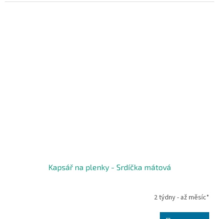
Kapsář na plenky - Srdíčka mátová
2 týdny - až měsíc*