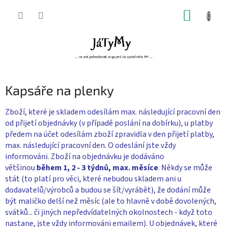
Přejít
NÁKUP
na
obsah
KOŠÍK
Kapsáře na plenky
Zboží, které je skladem odesílám max. následující pracovní den
od přijetí objednávky (v případě poslání na dobírku), u platby
předem na účet odesílám zboží zpravidla v den přijetí platby,
max. následující pracovní den. O odeslání jste vždy
informováni. Zboží na objednávku je dodáváno
většinou
během 1, 2 - 3 týdnů, max. měsíce
. Někdy se může
stát (to platí pro věci, které nebudou skladem ani u
dodavatelů/výrobců a budou se šít/vyrábět), že dodání může
být maličko delší než měsíc (ale to hlavně v době dovolených,
svátků... či jiných nepředvídatelných okolnostech - když toto
nastane, jste vždy informováni emailem). U objednávek, které