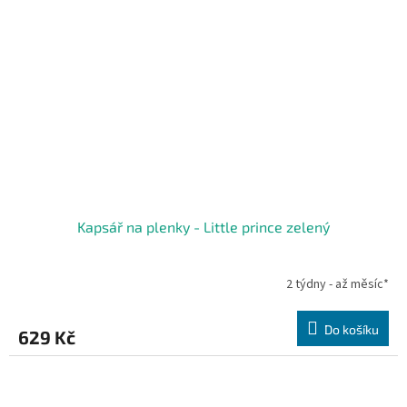
Kapsář na plenky - Little prince zelený
2 týdny - až měsíc*
Do košíku
629 Kč