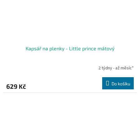
Kapsář na plenky - Little prince mátový
2 týdny - až měsíc*
Do košíku
629 Kč