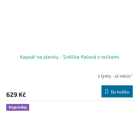
Kapsář na plenky - Srdíčka fialová s tečkami
2 týdny - až měsíc*
Do košíku
629 Kč
Doprodej