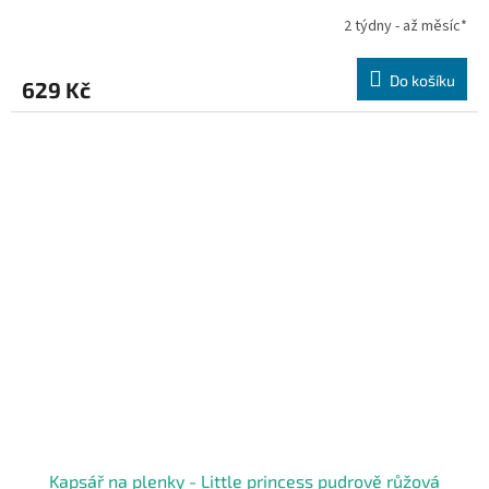
2 týdny - až měsíc*
Do košíku
629 Kč
Kapsář na plenky - Little princess pudrově růžová