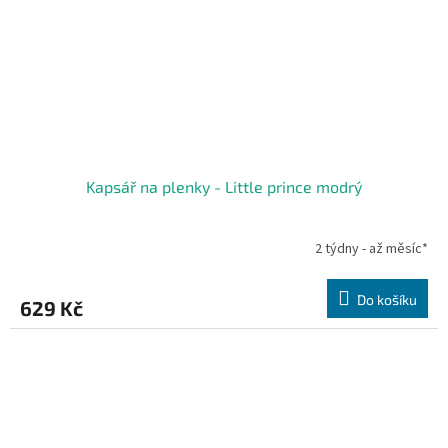
Kapsář na plenky - Little prince modrý
2 týdny - až měsíc*
Do košíku
629 Kč