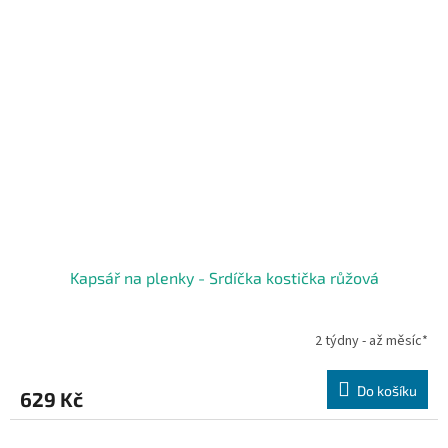
Kapsář na plenky - Srdíčka kostička růžová
2 týdny - až měsíc*
Do košíku
629 Kč