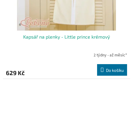
Kapsář na plenky - Little prince krémový
2 týdny - až měsíc*
Do košíku
629 Kč