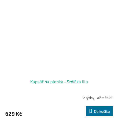
Kapsář na plenky - Srdíčka lila
2 týdny - až měsíc*
Do košíku
629 Kč