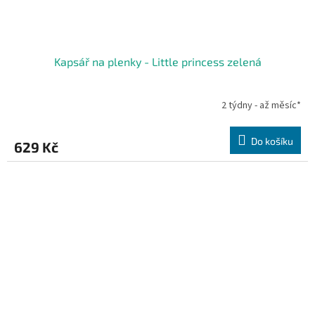
Kapsář na plenky - Little princess zelená
2 týdny - až měsíc*
Do košíku
629 Kč