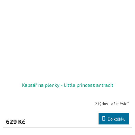
Kapsář na plenky - Little princess antracit
2 týdny - až měsíc*
Do košíku
629 Kč