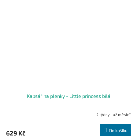
Kapsář na plenky - Little princess bílá
2 týdny - až měsíc*
Do košíku
629 Kč