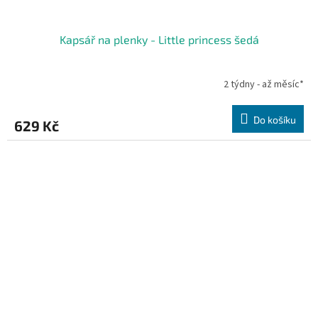
Kapsář na plenky - Little princess šedá
2 týdny - až měsíc*
Do košíku
629 Kč