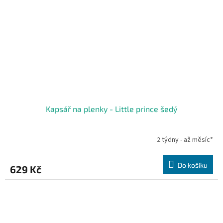
Kapsář na plenky - Little prince šedý
2 týdny - až měsíc*
Do košíku
629 Kč