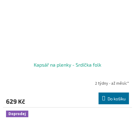
Kapsář na plenky - Srdíčka folk
2 týdny - až měsíc*
Do košíku
629 Kč
Doprodej