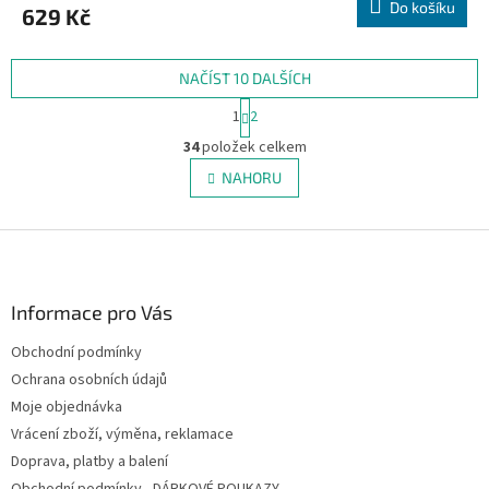
Do košíku
629 Kč
NAČÍST 10 DALŠÍCH
S
1
2
t
O
r
34
položek celkem
v
á
l
NAHORU
n
á
k
d
o
v
Z
a
á
c
á
n
í
p
í
p
a
Informace pro Vás
r
t
v
Obchodní podmínky
í
k
Ochrana osobních údajů
y
v
Moje objednávka
ý
Vrácení zboží, výměna, reklamace
p
Doprava, platby a balení
i
s
Obchodní podmínky - DÁRKOVÉ POUKAZY