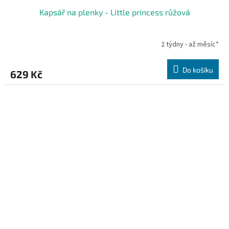
Kapsář na plenky - Little princess růžová
2 týdny - až měsíc*
Do košíku
629 Kč