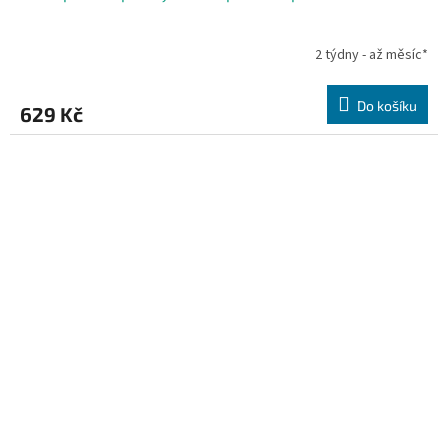
2 týdny - až měsíc*
Do košíku
629 Kč