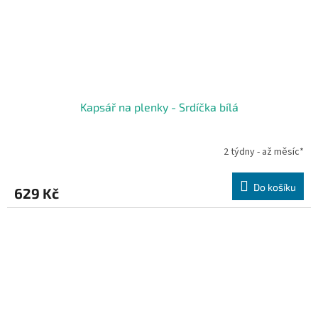
Kapsář na plenky - Srdíčka bílá
2 týdny - až měsíc*
Do košíku
629 Kč