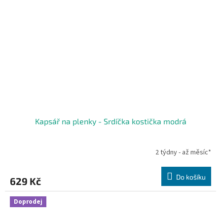
Kapsář na plenky - Srdíčka kostička modrá
2 týdny - až měsíc*
Do košíku
629 Kč
Doprodej