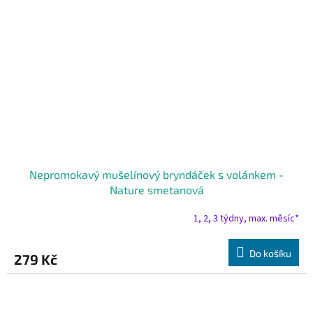
Nepromokavý mušelínový bryndáček s volánkem -
Nature smetanová
1, 2, 3 týdny, max. měsíc*
Do košíku
279 Kč