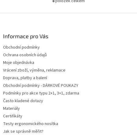
8
položek celkem
O
v
l
Z
á
á
d
p
a
a
Informace pro Vás
c
t
í
Obchodní podmínky
í
p
Ochrana osobních údajů
r
v
Moje objednávka
k
Vrácení zboží, výměna, reklamace
y
Doprava, platby a balení
v
ý
Obchodní podmínky - DÁRKOVÉ POUKAZY
p
Podmínky pro akce typu 2+1, 3+1, zdarma
i
Často kladené dotazy
s
u
Materiály
Certifikáty
Testy ergonomického nosítka
Jak se správně měřit?