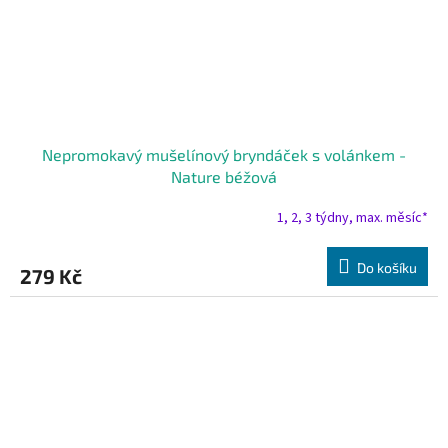
Nepromokavý mušelínový bryndáček s volánkem -
Nature béžová
1, 2, 3 týdny, max. měsíc*
Do košíku
279 Kč