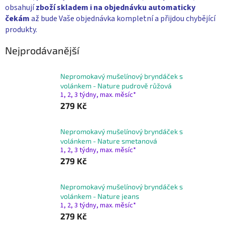
obsahují
zboží skladem i na objednávku
automaticky
čekám
až bude Vaše objednávka kompletní a přijdou chybějící
produkty.
Nejprodávanější
Nepromokavý mušelínový bryndáček s
volánkem - Nature pudrově růžová
1, 2, 3 týdny, max. měsíc*
279 Kč
Nepromokavý mušelínový bryndáček s
volánkem - Nature smetanová
1, 2, 3 týdny, max. měsíc*
279 Kč
Nepromokavý mušelínový bryndáček s
volánkem - Nature jeans
1, 2, 3 týdny, max. měsíc*
279 Kč