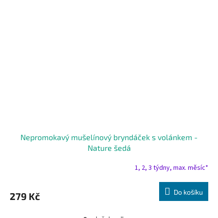
Nepromokavý mušelínový bryndáček s volánkem -
Nature šedá
1, 2, 3 týdny, max. měsíc*
Do košíku
279 Kč