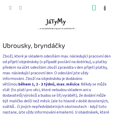
Přejít
NÁKUP
na
obsah
KOŠÍK
Ubrousky, bryndáčky
Zboží, které je skladem odesílám max. následující pracovní den
od přijetí objednávky (v případě poslání na dobírku), u platby
předem na účet odesílám zboží zpravidla v den přijetí platby,
max. následující pracovní den. O odeslání jste vždy
informováni. Zboží na objednávku je dodáváno
většinou
během 1, 2 - 3 týdnů, max. měsíce
. Někdy se může
stát (to platí pro věci, které nebudou skladem ani u
dodavatelů/výrobců a budou se šít/vyrábět), že dodání může
být maličko delší než měsíc (ale to hlavně v době dovolených,
svátků... či jiných nepředvídatelných okolnostech - když toto
nastane, jste vždy informováni emailem). U objednávek, které