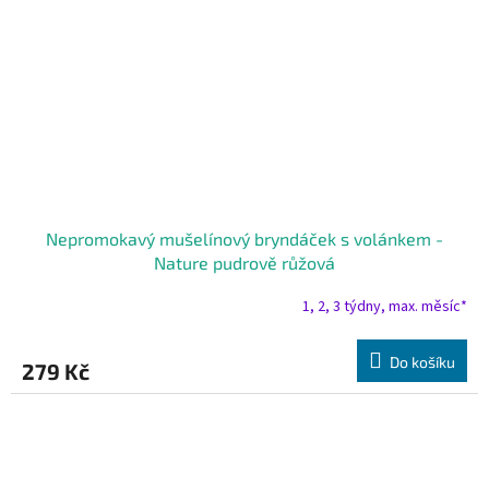
Nepromokavý mušelínový bryndáček s volánkem -
Nature pudrově růžová
1, 2, 3 týdny, max. měsíc*
Do košíku
279 Kč