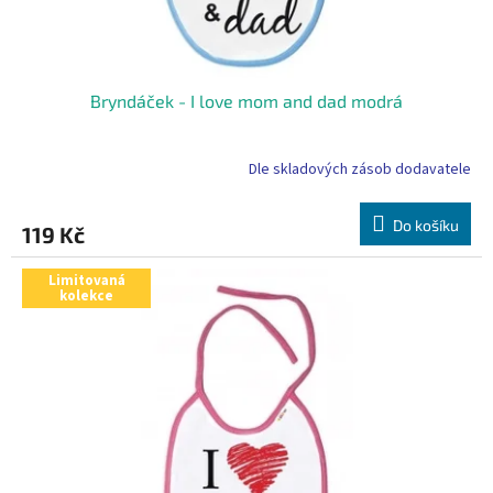
Bryndáček - I love mom and dad modrá
Dle skladových zásob dodavatele
Do košíku
119 Kč
Limitovaná
kolekce