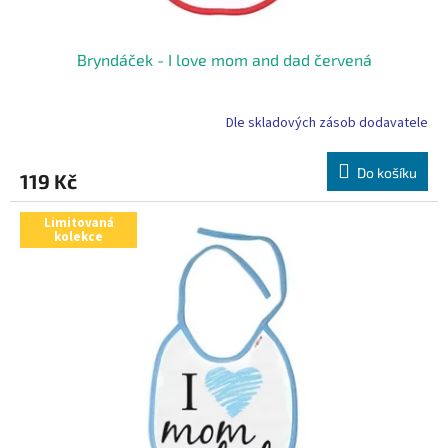
Bryndáček - I love mom and dad červená
Dle skladových zásob dodavatele
Do košíku
119 Kč
Limitovaná
kolekce