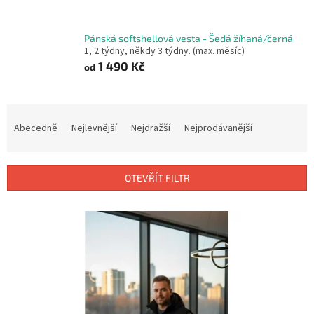
Pánská softshellová vesta - Šedá žíhaná/černá
1, 2 týdny, někdy 3 týdny. (max. měsíc)
1 490 Kč
od
Ř
a
Abecedně
Nejlevnější
Nejdražší
Nejprodávanější
z
e
n
OTEVŘÍT FILTR
í
p
V
r
ý
o
p
d
i
u
s
k
p
t
r
ů