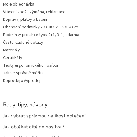
v
Moje objednávka
k
Vrácení zboží, výměna, reklamace
y
Doprava, platby a balení
v
ý
Obchodní podmínky - DÁRKOVÉ POUKAZY
p
Podmínky pro akce typu 2+1, 3+1, zdarma
i
Často kladené dotazy
s
u
Materiály
Certifikáty
Testy ergonomického nosítka
Jak se správně měřit?
Doprodej x Výprodej
Rady, tipy, návody
Jak vybrat správnou velikost oblečení
Jak oblékat dítě do nosítka?