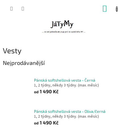
Přejít
NÁKUP
na
obsah
KOŠÍK
Vesty
Nejprodávanější
Pánská softshellová vesta - Černá
1, 2 týdny, někdy 3 týdny. (max. měsíc)
1 490 Kč
od
Pánská softshellová vesta - Oliva/černá
1, 2 týdny, někdy 3 týdny. (max. měsíc)
1 490 Kč
od