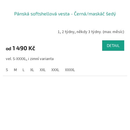
Pánská softshellová vesta - Černá/maskáč šedý
1, 2 týdny, někdy 3 týdny. (max. měsíc)
DETAIL
1 490 Kč
od
vel. S-XXXXL, i zimní varianta
S
M
L
XL
XXL
XXXL
XXXXL