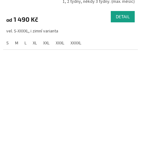
1, 2 týdny, někdy 3 týdny. (max. měsíc)
DETAIL
1 490 Kč
od
vel. S-XXXXL, i zimní varianta
S
M
L
XL
XXL
XXXL
XXXXL