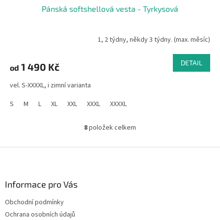
Pánská softshellová vesta - Tyrkysová
1, 2 týdny, někdy 3 týdny. (max. měsíc)
DETAIL
1 490 Kč
od
vel. S-XXXXL, i zimní varianta
S
M
L
XL
XXL
XXXL
XXXXL
8
položek celkem
O
v
l
Z
á
á
d
p
a
a
Informace pro Vás
c
t
í
Obchodní podmínky
í
p
Ochrana osobních údajů
r