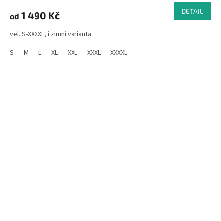
DETAIL
1 490 Kč
od
vel. S-XXXXL, i zimní varianta
S
M
L
XL
XXL
XXXL
XXXXL