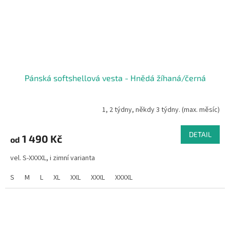
Pánská softshellová vesta - Hnědá žíhaná/černá
1, 2 týdny, někdy 3 týdny. (max. měsíc)
DETAIL
1 490 Kč
od
vel. S-XXXXL, i zimní varianta
S
M
L
XL
XXL
XXXL
XXXXL