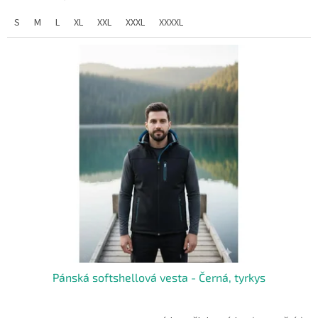
S
M
L
XL
XXL
XXXL
XXXXL
Pánská softshellová vesta - Černá, tyrkys