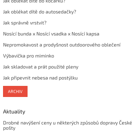
Jak oblékat dítě do kočárku?
Jak oblékat dítě do autosedačky?
Jak správně vrstvit?
Nosící bunda x Nosící vsadka x Nosící kapsa
Nepromokavost a prodyšnost outdoorového oblečení
Výbavička pro miminko
Jak skladovat a prát použité pleny
Jak připevnit nebesa nad postýlku
ARCHIV
Aktuality
Drobné navýšení ceny u některých způsobů dopravy České
pošty