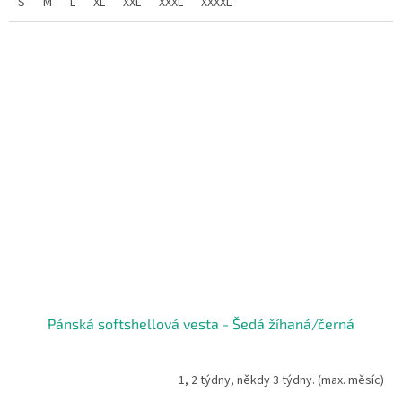
S
M
L
XL
XXL
XXXL
XXXXL
Pánská softshellová vesta - Šedá žíhaná/černá
1, 2 týdny, někdy 3 týdny. (max. měsíc)