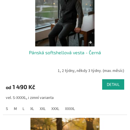
o
d
u
k
t
ů
Pánská softshellová vesta - Černá
1, 2 týdny, někdy 3 týdny. (max. měsíc)
DETAIL
1 490 Kč
od
vel. S-XXXXL, i zimní varianta
S
M
L
XL
XXL
XXXL
XXXXL