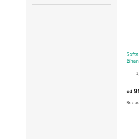
Softs
žíhan
1
9
od
Bez p