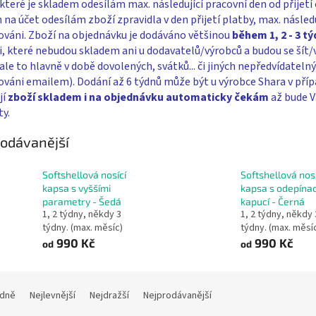
které je skladem odesílám max. následující pracovní den od přijetí
na účet odesílám zboží zpravidla v den přijetí platby, max. následu
ováni. Zboží na objednávku je dodáváno většinou
během 1, 2 - 3 t
i, které nebudou skladem ani u dodavatelů/výrobců a budou se šít/
ale to hlavně v době dovolených, svátků... či jiných nepředvídateln
váni emailem). Dodání až 6 týdnů může být u výrobce Shara v příp
jí
zboží skladem i na objednávku
automaticky čekám
až bude V
ty.
odávanější
Softshellová nosící
Softshellová nosí
kapsa s vyššími
kapsa s odepínac
parametry - Šedá
kapucí - Černá
1, 2 týdny, někdy 3
1, 2 týdny, někdy 
týdny. (max. měsíc)
týdny. (max. měsí
990 Kč
990 Kč
od
od
dně
Nejlevnější
Nejdražší
Nejprodávanější