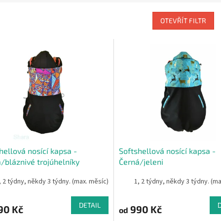
OTEVŘÍT FILTR
hellová nosící kapsa -
Softshellová nosící kapsa -
/bláznivé trojúhelníky
Černá/jeleni
, 2 týdny, někdy 3 týdny. (max. měsíc)
1, 2 týdny, někdy 3 týdny. (m
DETAIL
90 Kč
990 Kč
od