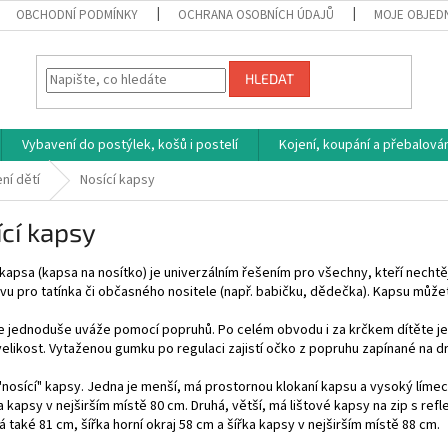
OBCHODNÍ PODMÍNKY
OCHRANA OSOBNÍCH ÚDAJŮ
MOJE OBJED
HLEDAT
Vybavení do postýlek, košů i postelí
Kojení, koupání a přebalován
ní dětí
Nosící kapsy
cí kapsy
 kapsa (kapsa na nosítko) je univerzálním řešením pro všechny, kteří nechtě
ivu pro tatínka či občasného nositele (např. babičku, dědečka). Kapsu můžet
e jednoduše uváže pomocí popruhů. Po celém obvodu i za krčkem dítěte je 
velikost. Vytaženou gumku po regulaci zajistí očko z popruhu zapínané na
 "nosící" kapsy. Jedna je menší, má prostornou klokaní kapsu a vysoký límec
a kapsy v nejširším místě 80 cm. Druhá, větší, má lištové kapsy na zip s re
 také 81 cm, šířka horní okraj 58 cm a šířka kapsy v nejširším místě 88 cm.