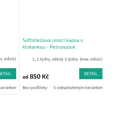
Softshellová nosící kapsa s
klokankou - Petrolejová
ax. měsíc)
1, 2 týdny, někdy 3 týdny. (max. měsíc)
DETAIL
DETAIL
850 Kč
od
 beránkem
Bez podšívky
S odepínatelným beránkem