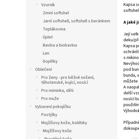
n
Kapsa se
Vzorník
e
softshel
Zimní softshel
l
Jarní softshell, softshell s beránkem
A jaké 
Teplákovina
Její velk
Úplet
deku/př
Bavlna a biobavlna
Kapsa pr
ochránít
Len
s mikino
Doplňky
Nevýhodo
pod bund
Oblečení
bunda, v
Pro ženy - pro běžné nošení,
můžete n
těhotenské, kojící, nosící
A naopak
Pro miminka, děti
delší vz
Pro muže
nosící b
použitím
Vybavení pokojíčku
Výhodná 
Postýlky
Případně
Mojžíšovy koše, kolébky
dokoupe
Mojžíšovy koše