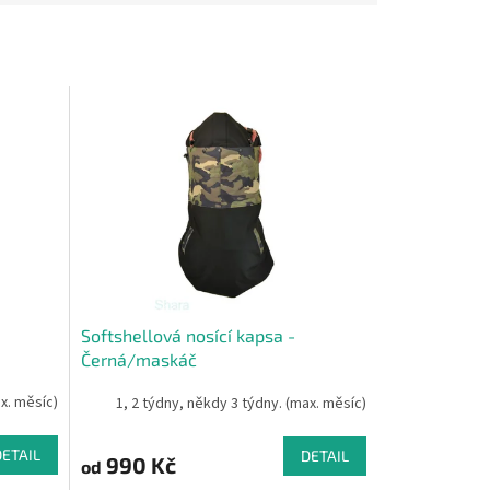
Softshellová nosící kapsa -
Černá/maskáč
ax. měsíc)
1, 2 týdny, někdy 3 týdny. (max. měsíc)
DETAIL
DETAIL
990 Kč
od