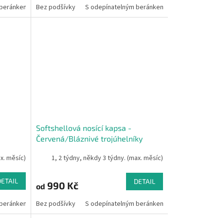
 beránkem
Bez podšívky
S odepínatelným beránkem
Softshellová nosící kapsa -
Červená/Bláznivé trojúhelníky
ax. měsíc)
1, 2 týdny, někdy 3 týdny. (max. měsíc)
DETAIL
DETAIL
990 Kč
od
 beránkem
Bez podšívky
S odepínatelným beránkem