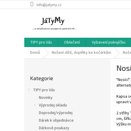
Přejít
info@jatymy.cz
na
obsah
TIPY pro Vás
Oblečení
Vybavení pokojíčku
Domů
Nošení dětí, doplňky ke kočárkům
Noše
P
Nosí
o
Přeskočit
s
Kategorie
kategorie
"Nosící"
t
alternat
r
TIPY pro Vás
a
Kapsa s
Novinky
n
upravit 
Výprodej skladu
n
í
Doprodej/výprodej
2 střihy
cm, šířk
p
Dárek k objednávce
Výšku má
a
Dárkové poukazy