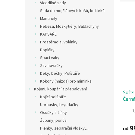
Vícedílné sady
e
n
Sada do mojžíšových košů, kočárků
í
Mantinely
p
V
Nebesa, Moskytiéry, Baldachýny
r
ý
KAPSÁŘE
o
p
Prostěradla, volánky
d
i
u
Doplňky
s
k
Spací vaky
p
t
Zavinovačky
r
ů
o
Deky, Dečky, Polštáře
d
Kokony (hnízda) pro miminka
u
Kojení, koupání a přebalování
Softs
k
Kojící polštáře
Černá
t
Ubrousky, bryndáčky
ů
1
Osušky a žíňky
Župany, ponča
9
od
Plenky, separační vložky,...