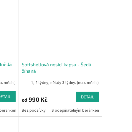
 Hnědá
Softshellová nosící kapsa - Šedá
žíhaná
ax. měsíc)
1, 2 týdny, někdy 3 týdny. (max. měsíc)
DETAIL
DETAIL
990 Kč
od
 beránkem
Bez podšívky
S odepínatelným beránkem