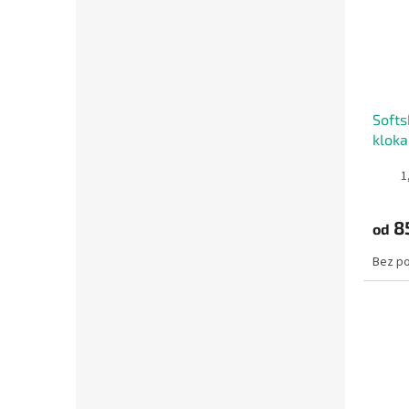
Softs
kloka
1
8
od
Bez p