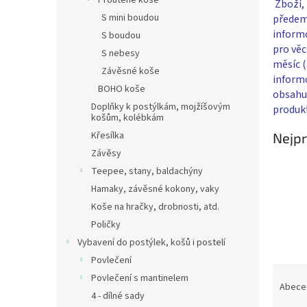
Proutěné koše
Zboží, 
S mini boudou
předem 
inform
S boudou
pro věc
S nebesy
měsíc (
Závěsné koše
informo
BOHO koše
obsahu
Doplňky k postýlkám, mojžíšovým
produk
košům, kolébkám
Křesílka
Nejpr
Závěsy
Teepee, stany, baldachýny
Hamaky, závěsné kokony, vaky
Koše na hračky, drobnosti, atd.
Poličky
Vybavení do postýlek, košů i postelí
Povlečení
Ř
Povlečení s mantinelem
a
Abece
4 - dílné sady
z