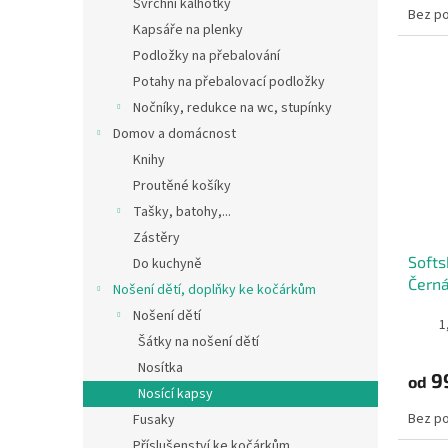
Svrchní kalhotky
Bez p
Kapsáře na plenky
Podložky na přebalování
Potahy na přebalovací podložky
Nočníky, redukce na wc, stupínky
Domov a domácnost
Knihy
Proutěné košíky
Tašky, batohy,...
Zástěry
Softs
Do kuchyně
Čern
Nošení dětí, doplňky ke kočárkům
Nošení dětí
1
Šátky na nošení dětí
Nosítka
9
od
Nosící kapsy
Bez p
Fusaky
Příslušenství ke kočárkům