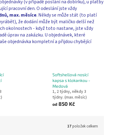
 objednávky (v případě poslání na dobírku), u platby
jící pracovní den. O odeslání jste vždy
ýdnů, max. měsíce
. Někdy se může stát (to platí
vyrábět), že dodání může být maličko delší než
ých okolnostech - když toto nastane, jste vždy
adě úprav na zakázku. U objednávek, které
aše objednávka kompletní a přijdou chybějící
cí
Softshellová nosící
í
kapsa s klokankou -
Medová
3
1, 2 týdny, někdy 3
c)
týdny. (max. měsíc)
850 Kč
od
17
položek celkem