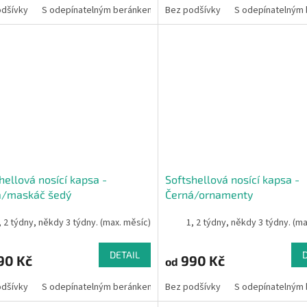
odšívky
S odepínatelným beránkem
Bez podšívky
S odepínatelným
hellová nosící kapsa -
Softshellová nosící kapsa -
á/maskáč šedý
Černá/ornamenty
, 2 týdny, někdy 3 týdny. (max. měsíc)
1, 2 týdny, někdy 3 týdny. (m
DETAIL
90 Kč
990 Kč
od
odšívky
S odepínatelným beránkem
Bez podšívky
S odepínatelným