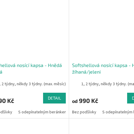
hellová nosící kapsa - Hnědá
Softshellová nosící kapsa -
á
žíhaná/jeleni
, 2 týdny, někdy 3 týdny. (max. měsíc)
1, 2 týdny, někdy 3 týdny. (m
DETAIL
90 Kč
990 Kč
od
odšívky
S odepínatelným beránkem
Bez podšívky
S odepínatelným