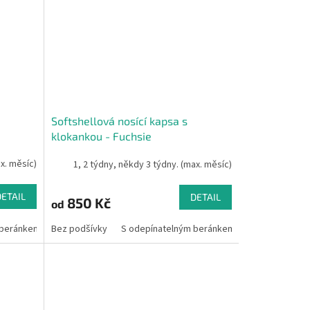
Softshellová nosící kapsa s
klokankou - Fuchsie
ax. měsíc)
1, 2 týdny, někdy 3 týdny. (max. měsíc)
DETAIL
DETAIL
850 Kč
od
 beránkem
Bez podšívky
S odepínatelným beránkem