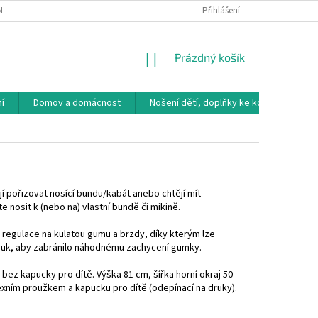
NÁVKA
VRÁCENÍ ZBOŽÍ, VÝMĚNA, REKLAMACE
Přihlášení
DOPRAVA, PLATBY A B
NÁKUPNÍ
Prázdný košík
KOŠÍK
í
Domov a domácnost
Nošení dětí, doplňky ke kočárkům
jí pořizovat nosící bundu/kabát anebo chtějí mít
e nosit k (nebo na) vlastní bundě či mikině.
regulace na kulatou gumu a brzdy, díky kterým lze
 druk, aby zabránilo náhodnému zachycení gumky.
 bez kapucky pro dítě. Výška 81 cm, šířka horní okraj 50
flexním proužkem a kapucku pro dítě (odepínací na druky).