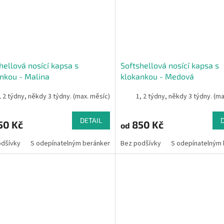
hellová nosící kapsa s
Softshellová nosící kapsa s
nkou - Malina
klokankou - Medová
, 2 týdny, někdy 3 týdny. (max. měsíc)
1, 2 týdny, někdy 3 týdny. (m
DETAIL
50 Kč
850 Kč
od
odšívky
S odepínatelným beránkem
Bez podšívky
S odepínatelným