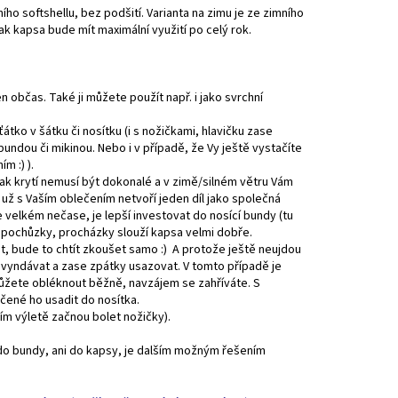
o softshellu, bez podšití. Varianta na zimu je ze zimního
k kapsa bude mít maximální využití po celý rok.
 jen občas. Také ji můžete použít např. i jako svrchní
tko v šátku či nosítku (i s nožičkami, hlavičku zase
undou či mikinou. Nebo i v případě, že Vy ještě vystačíte
m :) ).
tak krytí nemusí být dokonalé a v zimě/silném větru Vám
už s Vaším oblečením netvoří jeden díl jako společná
velkém nečase, je lepší investovat do nosící bundy (tu
tší pochůzky, procházky slouží kapsa velmi dobře.
t, bude to chtít zkoušet samo :) A protože ještě neujdou
a vyndávat a zase zpátky usazovat. V tomto případě je
 můžete obléknout běžně, navzájem se zahříváte. S
čené ho usadit do nosítka.
lším výletě začnou bolet nožičky).
 do bundy, ani do kapsy, je dalším možným řešením