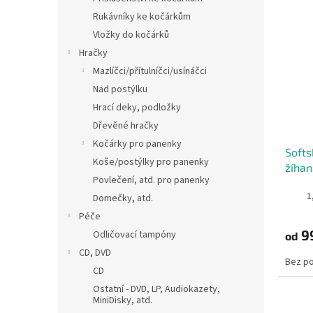
Rukávníky ke kočárkům
Vložky do kočárků
Hračky
Mazlíčci/přítulníčci/usínáčci
Nad postýlku
Hrací deky, podložky
Dřevěné hračky
Kočárky pro panenky
Softs
Koše/postýlky pro panenky
žíhan
Povlečení, atd. pro panenky
1
Domečky, atd.
Péče
9
Odličovací tampóny
od
CD, DVD
Bez p
CD
Ostatní - DVD, LP, Audiokazety,
MiniDisky, atd.