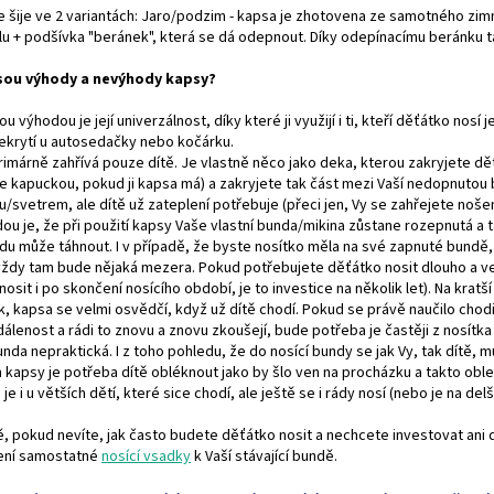
 šije ve 2 variantách: Jaro/podzim - kapsa je zhotovena ze samotného zimníh
lu + podšívka "beránek", která se dá odepnout. Díky odepínacímu beránku ta
jsou výhody a nevýhody kapsy?
ou výhodou je její univerzálnost, díky které ji využijí i ti, kteří děťátko nosí
ekrytí u autosedačky nebo kočárku.
imárně zahřívá pouze dítě. Je vlastně něco jako deka, kterou zakryjete děťá
e kapuckou, pokud ji kapsa má) a zakryjete tak část mezi Vaší nedopnutou b
u/svetrem, ale dítě už zateplení potřebuje (přeci jen, Vy se zahřejete nošení
u je, že při použití kapsy Vaše vlastní bunda/mikina zůstane rozepnutá a 
u může táhnout. I v případě, že byste nosítko měla na své zapnuté bundě, 
ždy tam bude nějaká mezera. Pokud potřebujete děťátko nosit dlouho a ve 
osit i po skončení nosícího období, je to investice na několik let). Na kra
, kapsa se velmi osvědčí, když už dítě chodí. Pokud se právě naučilo chodi
dálenost a rádi to znovu a znovu zkoušejí, bude potřeba je častěji z nosítk
unda nepraktická. I z toho pohledu, že do nosící bundy se jak Vy, tak dítě,
 kapsy je potřeba dítě obléknout jako by šlo ven na procházku a takto oble
je i u větších dětí, které sice chodí, ale ještě se i rády nosí (nebo je na de
, pokud nevíte, jak často budete děťátko nosit a nechcete investovat ani
ní samostatné
nosící vsadky
k Vaší stávající bundě.