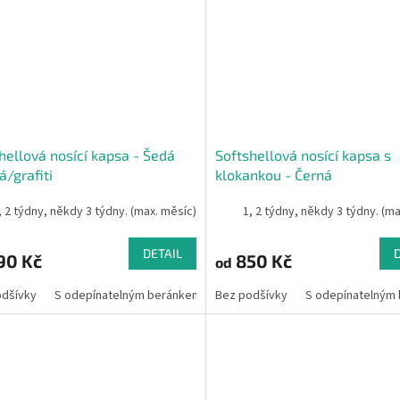
hellová nosící kapsa - Šedá
Softshellová nosící kapsa s
á/grafiti
klokankou - Černá
, 2 týdny, někdy 3 týdny. (max. měsíc)
1, 2 týdny, někdy 3 týdny. (m
DETAIL
90 Kč
850 Kč
od
odšívky
S odepínatelným beránkem
Bez podšívky
S odepínatelným