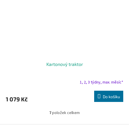
Kartonový traktor
1, 2, 3 týdny, max. měsíc*
Do košíku
1 079 Kč
7
položek celkem
O
v
l
Z