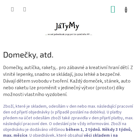
Přejít
NÁKUP
na
obsah
KOŠÍK
Domečky, atd.
Domečky, autíčka, rakety,.. pro zábavné a kreativní hraní dětí. Z
vlnité lepenky, snadno se skládají, jsou lehké a bezpečné.
Dávají dětem svobodu v tvoření. Každý domeček, stánek, auto
nebo raketu lze proměnit v jedinečný výtvor (prostor) díky
možnosti vlastního vyzdobení.
Zboží, které je skladem, odesílám v den nebo max. následující pracovní
den od přijetí objednávky (v případě poslání na dobírku). U platby
předem na účet odesílám zboží také zpravidla v den přijetí platby, max.
následující pracovní den. O odeslání jste vždy informováni. Zboží na
objednávku je dodáváno většinou
během 1, 2 týdnů. Někdy 3 týdnů,
max. měsíce
. U objednávek, které obsahují
věci skladem i na