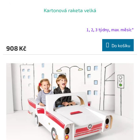
Kartonová raketa velká
1, 2, 3 týdny, max. měsíc*
Do košíku
908 Kč