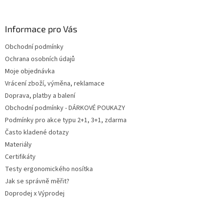
á
á
d
p
a
a
Informace pro Vás
c
t
í
Obchodní podmínky
í
p
Ochrana osobních údajů
r
v
Moje objednávka
k
Vrácení zboží, výměna, reklamace
y
Doprava, platby a balení
v
ý
Obchodní podmínky - DÁRKOVÉ POUKAZY
p
Podmínky pro akce typu 2+1, 3+1, zdarma
i
Často kladené dotazy
s
u
Materiály
Certifikáty
Testy ergonomického nosítka
Jak se správně měřit?
Doprodej x Výprodej