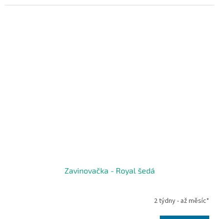
Zavinovačka - Royal šedá
2 týdny - až měsíc*