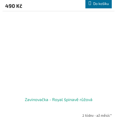
Do košíku
490 Kč
Zavinovačka - Royal špinavě růžová
2 týdny - až měsíc*