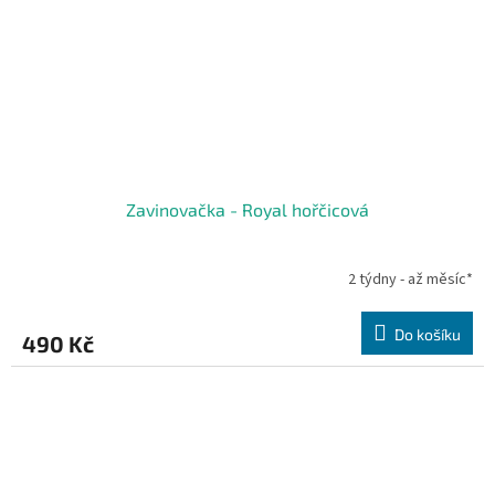
Zavinovačka - Royal hořčicová
2 týdny - až měsíc*
Do košíku
490 Kč