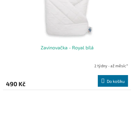
Zavinovačka - Royal bílá
2 týdny - až měsíc*
Do košíku
490 Kč