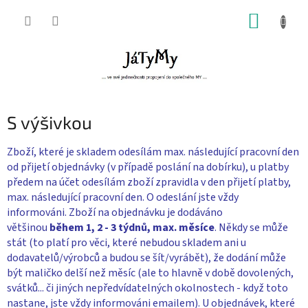
Přejít
NÁKUP
na
obsah
KOŠÍK
S výšivkou
Zboží, které je skladem odesílám max. následující pracovní den
od přijetí objednávky (v případě poslání na dobírku), u platby
předem na účet odesílám zboží zpravidla v den přijetí platby,
max. následující pracovní den. O odeslání jste vždy
informováni. Zboží na objednávku je dodáváno
většinou
během 1, 2 - 3 týdnů, max. měsíce
. Někdy se může
stát (to platí pro věci, které nebudou skladem ani u
dodavatelů/výrobců a budou se šít/vyrábět), že dodání může
být maličko delší než měsíc (ale to hlavně v době dovolených,
svátků... či jiných nepředvídatelných okolnostech - když toto
nastane, jste vždy informováni emailem). U objednávek, které