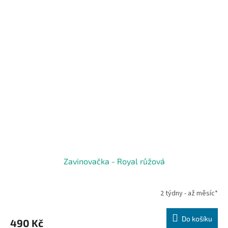
Zavinovačka - Royal růžová
2 týdny - až měsíc*
Do košíku
490 Kč