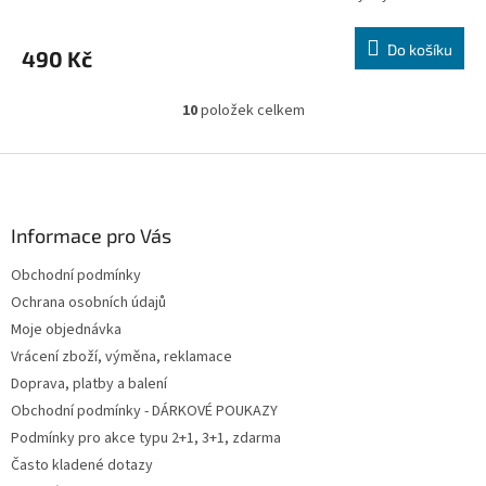
Do košíku
490 Kč
10
položek celkem
O
v
l
Z
á
á
d
p
a
a
Informace pro Vás
c
t
í
Obchodní podmínky
í
p
Ochrana osobních údajů
r
v
Moje objednávka
k
Vrácení zboží, výměna, reklamace
y
Doprava, platby a balení
v
ý
Obchodní podmínky - DÁRKOVÉ POUKAZY
p
Podmínky pro akce typu 2+1, 3+1, zdarma
i
Často kladené dotazy
s