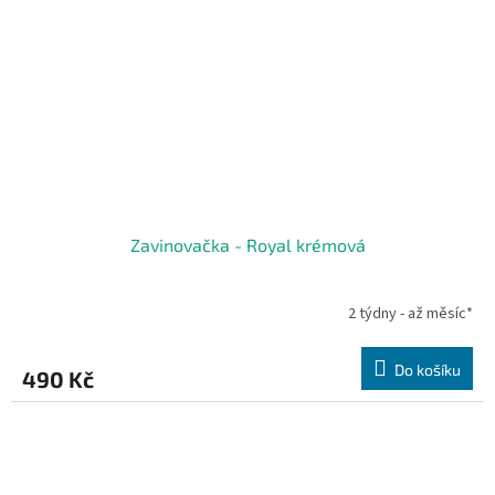
Zavinovačka - Royal krémová
2 týdny - až měsíc*
Do košíku
490 Kč