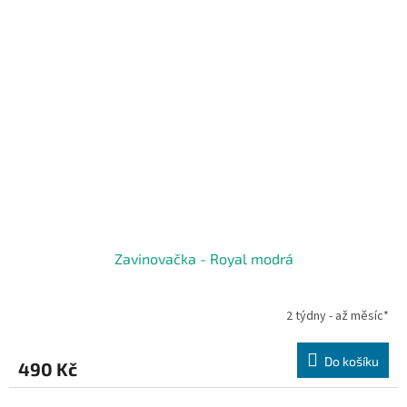
Zavinovačka - Royal modrá
2 týdny - až měsíc*
Do košíku
490 Kč