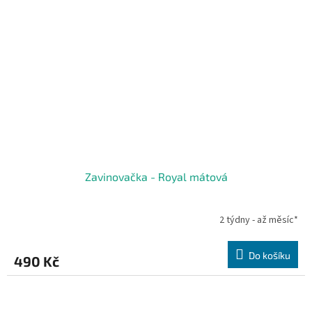
Zavinovačka - Royal mátová
2 týdny - až měsíc*
Do košíku
490 Kč