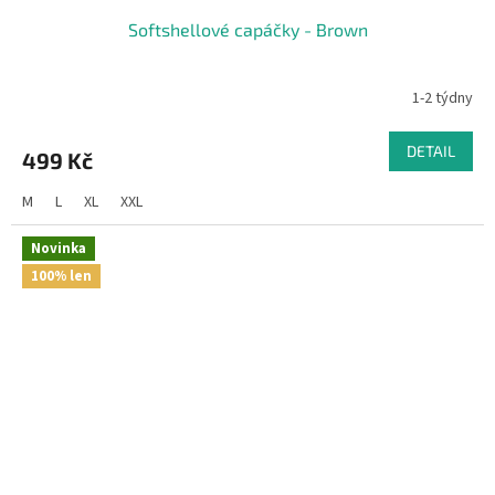
Softshellové capáčky - Brown
1-2 týdny
DETAIL
499 Kč
M
L
XL
XXL
Novinka
100% len