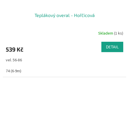
Teplákový overal - Hořčicová
Skladem
(1 ks)
DETAIL
539 Kč
vel. 56-86
74 (6-9m)