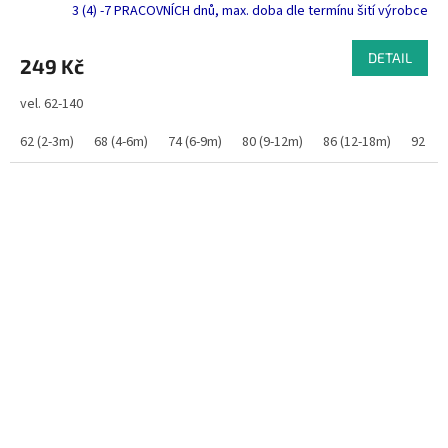
3 (4) -7 PRACOVNÍCH dnů, max. doba dle termínu šití výrobce
DETAIL
249 Kč
vel. 62-140
62 (2-3m)
68 (4-6m)
74 (6-9m)
80 (9-12m)
86 (12-18m)
92 (1