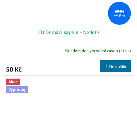
99 Kč
–49 %
CD Domácí kapela - Neděle
Skladem do vyprodání zásob
(21 ks)
Do košíku
50 Kč
Akce
Výprodej