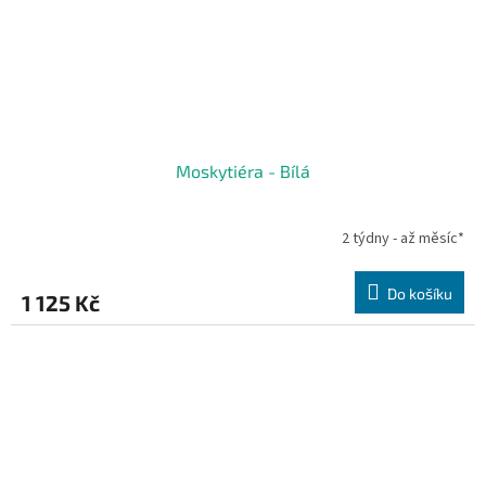
Moskytiéra - Bílá
2 týdny - až měsíc*
Do košíku
1 125 Kč