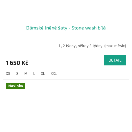
Dámské lněné šaty - Stone wash bílá
1, 2 týdny, někdy 3 týdny. (max. měsíc)
DETAIL
1 650 Kč
XS
S
M
L
XL
XXL
Novinka