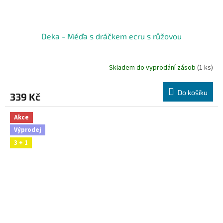
Deka - Méďa s dráčkem ecru s růžovou
Skladem do vyprodání zásob
(1 ks)
Do košíku
339 Kč
Akce
Výprodej
3 + 1