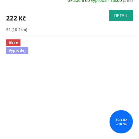
Skladem do vyprodání zásob
(1 ks)
DETAIL
222 Kč
92 (18-24m)
Akce
Výprodej
350 Kč
–14 %