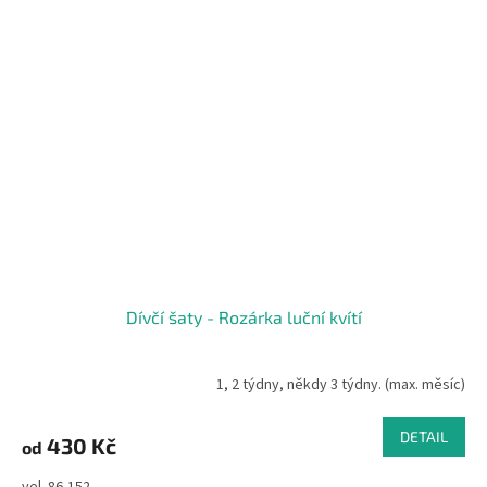
Dívčí šaty - Rozárka luční kvítí
1, 2 týdny, někdy 3 týdny. (max. měsíc)
DETAIL
430 Kč
od
vel. 86-152