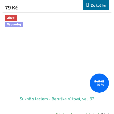
Do košíku
79 Kč
Akce
Výprodej
249 Kč
–10 %
Sukně s laclem - Beruška růžová, vel. 92