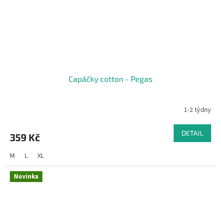
Capáčky cotton - Pegas
1-2 týdny
DETAIL
359 Kč
M
L
XL
Novinka