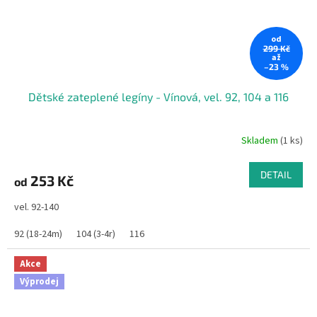
od
299 Kč
až
–23 %
Dětské zateplené legíny - Vínová, vel. 92, 104 a 116
Skladem
(1 ks)
DETAIL
253 Kč
od
vel. 92-140
92 (18-24m)
104 (3-4r)
116
Akce
Výprodej