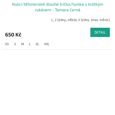
Kojící/těhotenské dlouhé tričko/tunika s krátkým
rukávem - Tamara černá
1, 2 týdny, někdy 3 týdny. (max. měsíc)
DETAIL
650 Kč
XS
S
M
L
XL
XXL