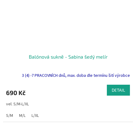
Balónová sukně - Sabina šedý melír
3 (4) -7 PRACOVNÍCH dnů, max. doba dle termínu šití výrobce
DETAIL
690 Kč
vel. S/M-L/XL
S/M
M/L
L/XL