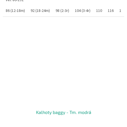
86 (12-18m)
92 (18-24m)
98 (2-3r)
104 (3-4r)
110
116
122
Kalhoty baggy - Tm. modrá