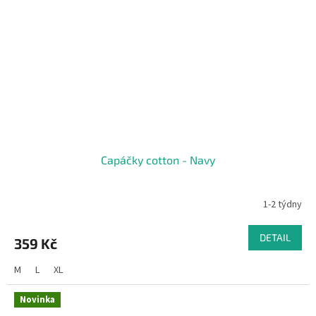
Capáčky cotton - Navy
1-2 týdny
DETAIL
359 Kč
M
L
XL
Novinka