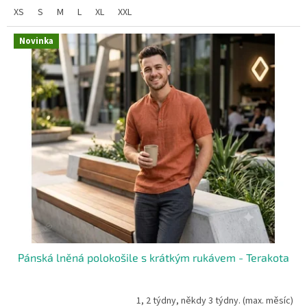
XS
S
M
L
XL
XXL
Novinka
Pánská lněná polokošile s krátkým rukávem - Terakota
1, 2 týdny, někdy 3 týdny. (max. měsíc)