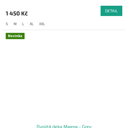
DETAIL
1 450 Kč
S
M
L
XL
XXL
Novinka
Dvojitá deka Magna - Grey