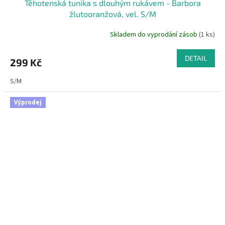
Těhotenská tunika s dlouhým rukávem - Barbora
žlutooranžová, vel. S/M
Skladem do vyprodání zásob
(1 ks)
DETAIL
299 Kč
S/M
Výprodej