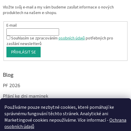
Vložte svůj e-mail a my vám budeme zasílat informace o nových
produktech na našem e-shopu.
E-mail
Souhlasím se zpracováním
osobních údajů
potřebných pro
zasílání newsletterů
PŘIHLÁSIT SE
Blog
PF 2026
Přání ke dni maminek
Používáme pouze nezbytné cookies, které pomáhají ke
správnému fungování těchto stránek. Analytické ani
Facebook
Marketingové cookies nepoužíváme. Více informací -
Ochrana
osobních údajů