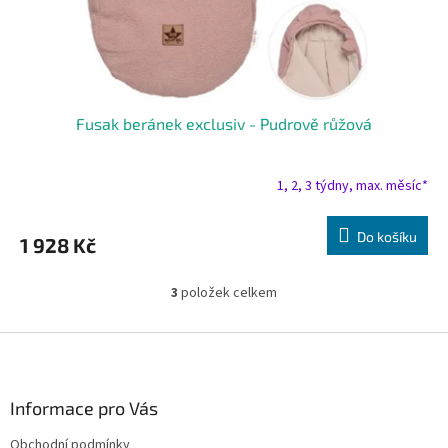
Fusak beránek exclusiv - Pudrově růžová
1, 2, 3 týdny, max. měsíc*
Do košíku
1 928 Kč
3
položek celkem
O
v
l
Z
á
á
d
p
a
a
Informace pro Vás
c
t
í
Obchodní podmínky