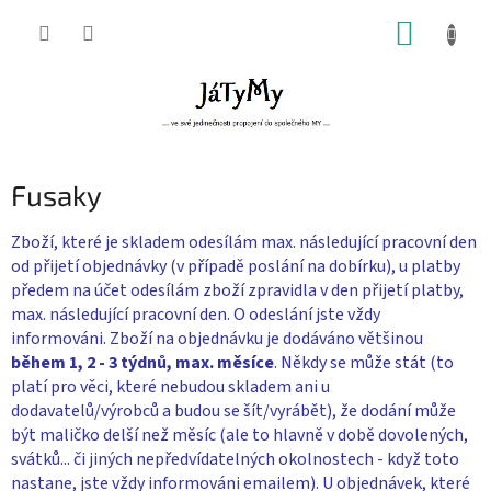
Přejít
NÁKUP
na
obsah
KOŠÍK
Fusaky
Zboží, které je skladem odesílám max. následující pracovní den
od přijetí objednávky (v případě poslání na dobírku), u platby
předem na účet odesílám zboží zpravidla v den přijetí platby,
max. následující pracovní den. O odeslání jste vždy
informováni. Zboží na objednávku je dodáváno většinou
během 1, 2 - 3 týdnů, max. měsíce
. Někdy se může stát (to
platí pro věci, které nebudou skladem ani u
dodavatelů/výrobců a budou se šít/vyrábět), že dodání může
být maličko delší než měsíc (ale to hlavně v době dovolených,
svátků... či jiných nepředvídatelných okolnostech - když toto
nastane, jste vždy informováni emailem). U objednávek, které