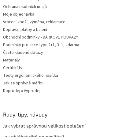
í
p
Ochrana osobních údajů
r
v
Moje objednávka
k
Vrácení zboží, výměna, reklamace
y
Doprava, platby a balení
v
ý
Obchodní podmínky - DÁRKOVÉ POUKAZY
p
Podmínky pro akce typu 2+1, 3+1, zdarma
i
Často kladené dotazy
s
u
Materiály
Certifikáty
Testy ergonomického nosítka
Jak se správně měřit?
Doprodej x Výprodej
Rady, tipy, návody
Jak vybrat správnou velikost oblečení
Jak oblékat dítě do nosítka?