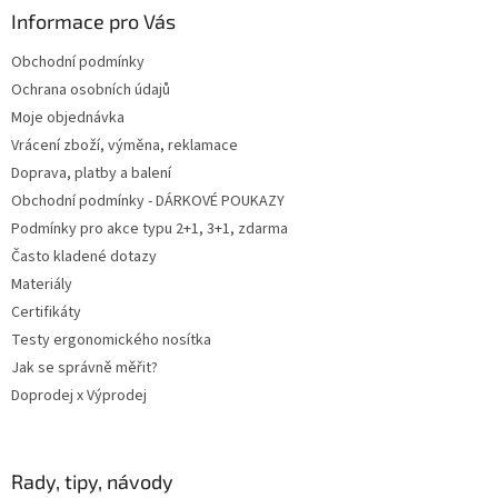
í
p
a
Informace pro Vás
r
t
v
Obchodní podmínky
í
k
Ochrana osobních údajů
y
v
Moje objednávka
ý
Vrácení zboží, výměna, reklamace
p
Doprava, platby a balení
i
s
Obchodní podmínky - DÁRKOVÉ POUKAZY
u
Podmínky pro akce typu 2+1, 3+1, zdarma
Často kladené dotazy
Materiály
Certifikáty
Testy ergonomického nosítka
Jak se správně měřit?
Doprodej x Výprodej
Rady, tipy, návody