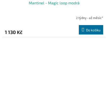
Mantinel - Magic loop modrá
2 týdny - až měsíc*
Do košíku
1 130 Kč