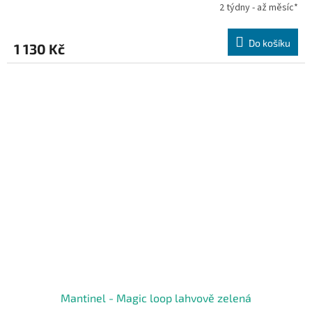
2 týdny - až měsíc*
Do košíku
1 130 Kč
Mantinel - Magic loop lahvově zelená