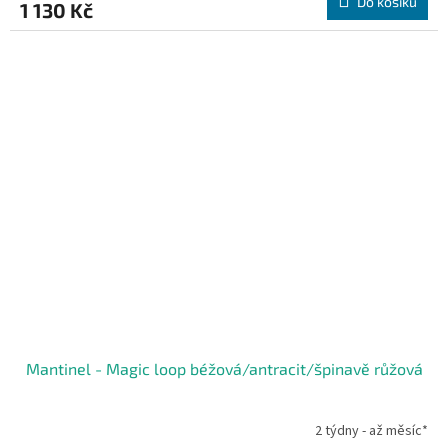
Do košíku
1 130 Kč
Mantinel - Magic loop béžová/antracit/špinavě růžová
2 týdny - až měsíc*
Průměrné