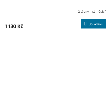
2 týdny - až měsíc*
Do košíku
1 130 Kč