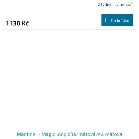
2 týdny - až měsíc*
Do košíku
1 130 Kč
Mantinel - Magic loop bílá/mátová/sv. mátová