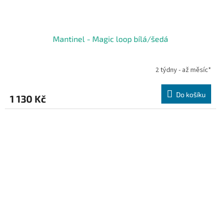
Mantinel - Magic loop bílá/šedá
2 týdny - až měsíc*
Do košíku
1 130 Kč