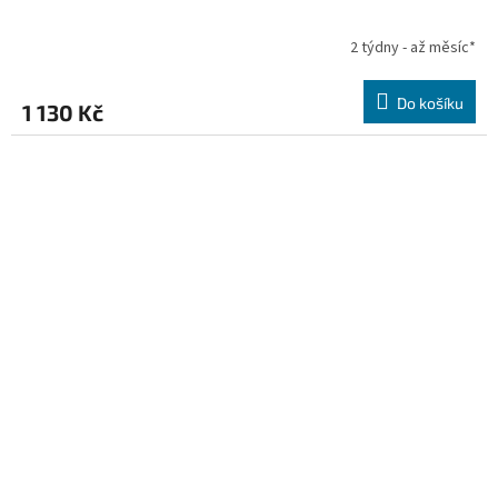
2 týdny - až měsíc*
Do košíku
1 130 Kč