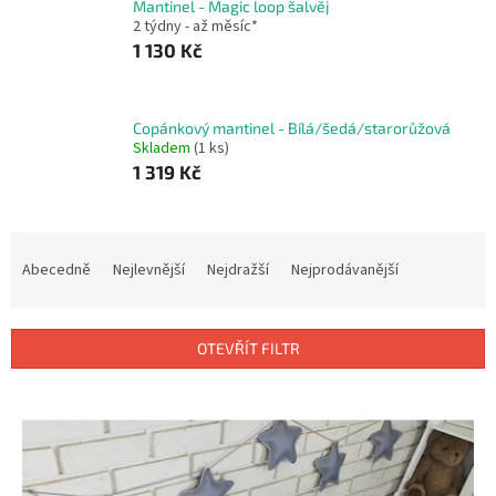
Mantinel - Magic loop šalvěj
2 týdny - až měsíc*
1 130 Kč
Copánkový mantinel - Bílá/šedá/starorůžová
Skladem
(1 ks)
1 319 Kč
Ř
a
Abecedně
Nejlevnější
Nejdražší
Nejprodávanější
z
e
n
OTEVŘÍT FILTR
í
p
V
r
ý
o
p
d
i
u