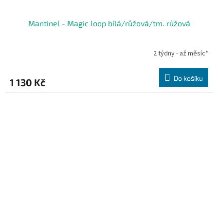
Mantinel - Magic loop bílá/růžová/tm. růžová
2 týdny - až měsíc*
Do košíku
1 130 Kč