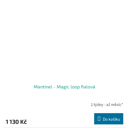
Mantinel - Magic loop fialová
2 týdny - až měsíc*
Do košíku
1 130 Kč