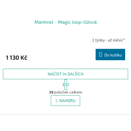
Mantinel - Magic loop růžová
2 týdny - až měsíc*
Do košíku
1 130 Kč
NAČÍST 14 DALŠÍCH
S
1
2
t
O
r
38
položek celkem
v
á
l
NAHORU
n
á
k
d
o
v
Z
a
á
c
á
n
í
p