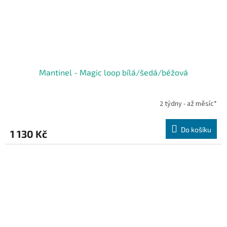
Mantinel - Magic loop bílá/šedá/béžová
2 týdny - až měsíc*
Do košíku
1 130 Kč