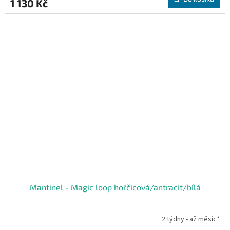
1 130 Kč
Mantinel - Magic loop hořčicová/antracit/bílá
2 týdny - až měsíc*