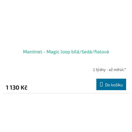
Mantinel - Magic loop bílá/šedá/fialová
2 týdny - až měsíc*
Do košíku
1 130 Kč