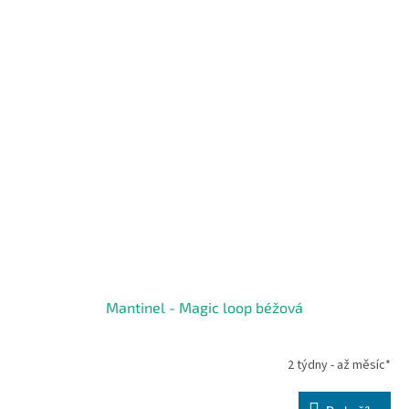
Mantinel - Magic loop béžová
2 týdny - až měsíc*