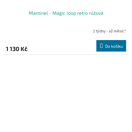
Mantinel - Magic loop retro růžová
2 týdny - až měsíc*
Do košíku
1 130 Kč