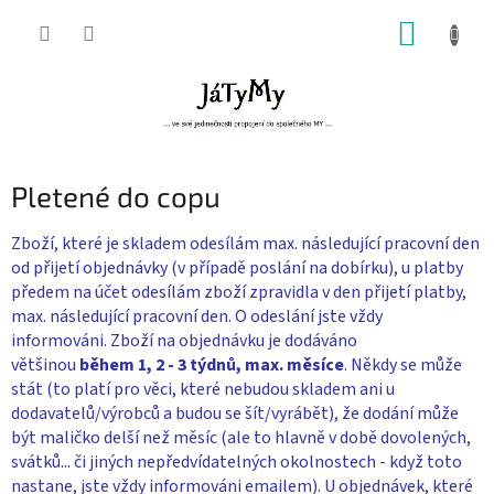
Přejít
NÁKUP
na
obsah
KOŠÍK
Pletené do copu
Zboží, které je skladem odesílám max. následující pracovní den
od přijetí objednávky (v případě poslání na dobírku), u platby
předem na účet odesílám zboží zpravidla v den přijetí platby,
max. následující pracovní den. O odeslání jste vždy
informováni. Zboží na objednávku je dodáváno
většinou
během 1, 2 - 3 týdnů, max. měsíce
. Někdy se může
stát (to platí pro věci, které nebudou skladem ani u
dodavatelů/výrobců a budou se šít/vyrábět), že dodání může
být maličko delší než měsíc (ale to hlavně v době dovolených,
svátků... či jiných nepředvídatelných okolnostech - když toto
nastane, jste vždy informováni emailem). U objednávek, které