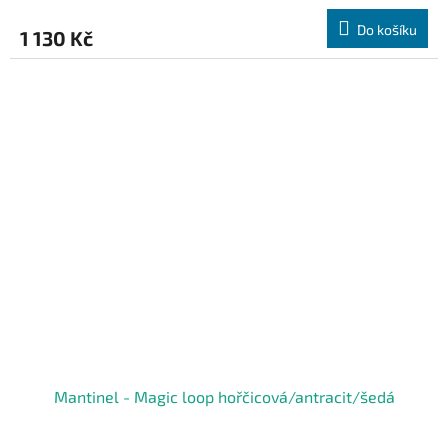
Do košíku
1 130 Kč
Mantinel - Magic loop hořčicová/antracit/šedá