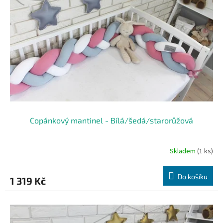
s
k
p
t
r
ů
o
d
u
k
t
ů
Copánkový mantinel - Bílá/šedá/starorůžová
Skladem
(1 ks)
Do košíku
1 319 Kč