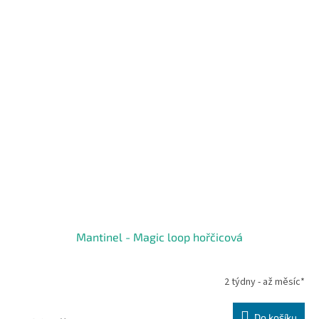
Mantinel - Magic loop hořčicová
2 týdny - až měsíc*
Do košíku