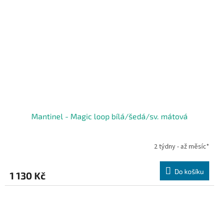
Mantinel - Magic loop bílá/šedá/sv. mátová
2 týdny - až měsíc*
Do košíku
1 130 Kč