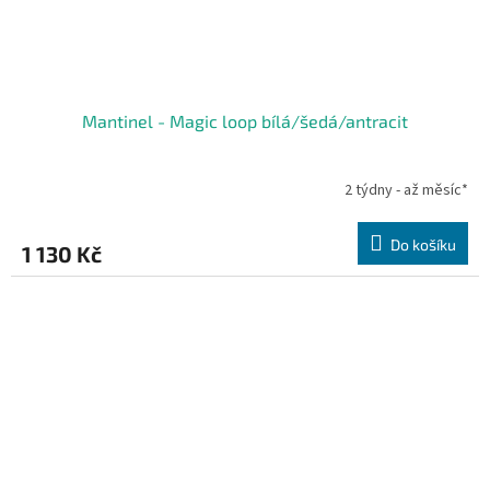
Mantinel - Magic loop bílá/šedá/antracit
2 týdny - až měsíc*
Do košíku
1 130 Kč