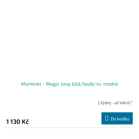
Mantinel - Magic loop bílá/šedá/sv. modrá
2 týdny - až měsíc*
Do košíku
1 130 Kč