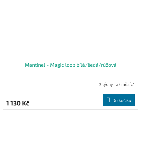
Mantinel - Magic loop bílá/šedá/růžová
2 týdny - až měsíc*
Do košíku
1 130 Kč