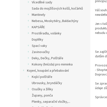
principu/
Vícedílné sady
Sada do mojžíšových košů, kočárků
Váš souh
newslett
Mantinely
Nebesa, Moskytiéry, Baldachýny
Jen s Va
KAPSÁŘE
produktu
nebudu d
Prostěradla, volánky
Doplňky
Spací vaky
Se zajiš
Zavinovačky
datům d
Deky, Dečky, Polštáře
Kokony (hnízda) pro miminka
Provozov
- Shoptet
Kojení, koupání a přebalování
Dopravci
Kojící polštáře
Ubrousky, bryndáčky
Se zprac
údaje zů
Osušky a žíňky
Župany, ponča
Správce
Plenky, separační vložky,...