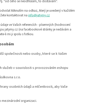
s, tj. "od čeho se neodhlásím, to dostávám".
 odvolat kliknutím na odkaz, který je uvedený v každém
ete kontaktovat na
info@jatymy.cz
údaje ve Vašich referencích - písemných (hodnocení
hopu jatymy.cz (na facebookové stránky je nedávám a
-li mi ji spolu s fotkou.
m osobám
lší společnosti nebo osoby, které se k Vašim
ch služeb v souvislosti s provozováním eshopu
silkovna s.r.o.
hrany osobních údajů a mlčenlivosti, aby Vaše
 mezinárodní organizaci.