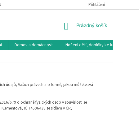
NÁVKA
VRÁCENÍ ZBOŽÍ, VÝMĚNA, REKLAMACE
Přihlášení
DOPRAVA, PLATBY A B
NÁKUPNÍ
Prázdný košík
KOŠÍK
í
Domov a domácnost
Nošení dětí, doplňky ke kočárkům
ch údajů, Vašich právech a o formě, jakou můžete svá
2016/679 o ochraně fyzických osob v souvislosti se
la Klementová, IČ 74596438 se sídlem v ČR,