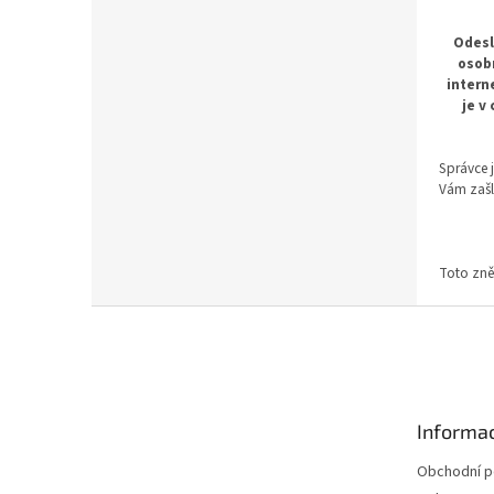
Odesl
osobn
intern
je v
Správce 
Vám zašl
Toto zně
Z
á
p
a
t
Informac
í
Obchodní 