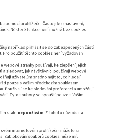
ebu pomocí prohlížeče. Často jde o nastavení,
tránek. Některé funkce není možné bez cookies
ují například přihlásit se do zabezpečených částí
t. Pro použití těchto cookies není vyžadován
 webové stránky používají, ke zlepšení jejich
ků a sledovat, jak návštěvníci používají webové
žňují uživatelům snadno najít to, co hledají.
uští pouze s Vaším předchozím souhlasem.
. Používají se ke sledování preferencí a umožňují
ování. Tyto soubory se spouští pouze s Vaším
tím stále
nepoužívám
. Z tohoto důvodu na
a svém internetovém prohlížeči - můžete si
s. Zablokování souborů cookies může mít