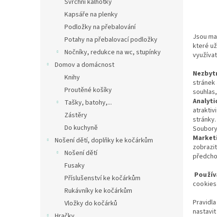
Svrchní kalhotky
Kapsáře na plenky
Podložky na přebalování
Jsou mal
Potahy na přebalovací podložky
které už
Nočníky, redukce na wc, stupínky
využívat
Domov a domácnost
Nezbytn
Knihy
stránek 
Proutěné košíky
souhlas
Analyti
Tašky, batohy,...
atraktiv
Zástěry
stránky.
Do kuchyně
Soubory
Marketi
Nošení dětí, doplňky ke kočárkům
zobrazit
Nošení dětí
předcho
Fusaky
Použív
Příslušenství ke kočárkům
cookies
Rukávníky ke kočárkům
Pravidla
Vložky do kočárků
nastavi
Hračky