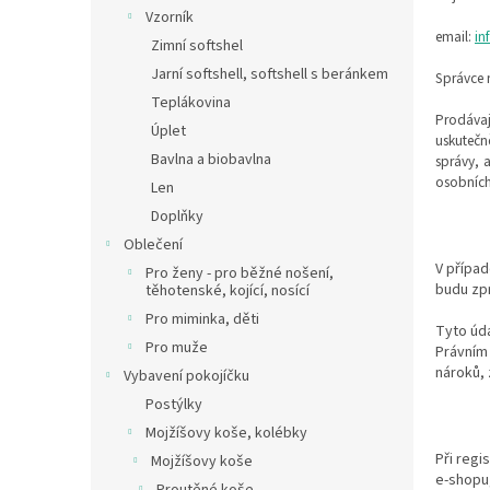
n
Vzorník
e
email:
in
Zimní softshel
l
Jarní softshell, softshell s beránkem
Správce 
Teplákovina
Prodávaj
Úplet
uskutečn
Bavlna a biobavlna
správy, 
osobních
Len
Doplňky
Oblečení
V případ
Pro ženy - pro běžné nošení,
budu zpr
těhotenské, kojící, nosící
Pro miminka, děti
Tyto úda
Pro muže
Právním
nároků,
Vybavení pokojíčku
Postýlky
Mojžíšovy koše, kolébky
Při regi
Mojžíšovy koše
e-shopu,