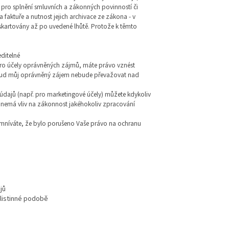
ro splnění smluvních a zákonných povinností či
 faktuře a nutnost jejich archivace ze zákona - v
skartovány až po uvedené lhůtě. Protože k těmto
editelné
ro účely oprávněných zájmů, máte právo vznést
kud můj oprávněný zájem nebude převažovat nad
údajů (např. pro marketingové účely) můžete kdykoliv
nemá vliv na zákonnost jakéhokoliv zpracování
mníváte, že bylo porušeno Vaše právo na ochranu
jů
 listinné podobě