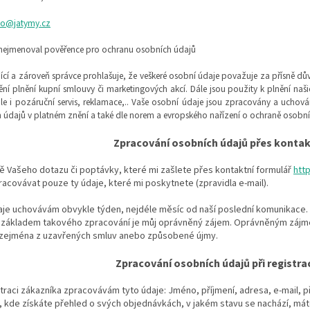
fo@jatymy.cz
nejmenoval pověřence pro ochranu osobních údajů
ící a zároveň správce prohlašuje, že veškeré osobní údaje považuje za přísně dů
ění plnění kupní smlouvy či marketingových akcí. Dále jsou použity k plnění n
ale i pozáruční servis, reklamace,.. Vaše osobní údaje jsou zpracovány a ucho
 údajů v platném znění a také dle norem a evropského nařízení o ochraně osobn
Zpracování osobních údajů přes kontak
ě Vašeho dotazu či poptávky, které mi zašlete přes kontaktní formulář
htt
acovávat pouze ty údaje, které mi poskytnete (zpravidla e-mail).
je uchovávám obvykle týden, nejdéle měsíc od naší poslední komunikace. 
 základem takového zpracování je můj oprávněný zájem. Oprávněným zájmem
 zejména z uzavřených smluv anebo způsobené újmy.
Zpracování osobních údajů při registra
straci zákazníka zpracovávám tyto údaje: Jméno, příjmení, adresa, e-mail, př
 kde získáte přehled o svých objednávkách, v jakém stavu se nachází, mát