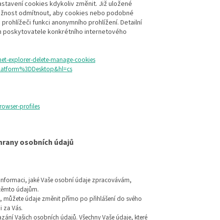
astavení cookies kdykoliv změnit. Již uložené
ožnost odmítnout, aby cookies nebo podobné
 prohlížeči funkci anonymního prohlížení. Detailní
ch poskytovatele konkrétního internetového
net-explorer-delete-manage-cookies
Platform%3DDesktop&hl=cs
owser-profiles
chrany osobních údajů
informaci, jaké Vaše osobní údaje zpracovávám,
k těmto údajům.
ni, můžete údaje změnit přímo po přihlášení do svého
 za Vás.
ání Vašich osobních údajů. Všechny Vaše údaje, které