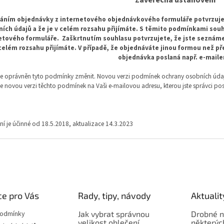
áním objednávky z internetového objednávkového formuláře potvrzuje
ích údajů a že je v celém rozsahu přijímáte. S těmito podmínkami sou
etového formuláře. Zaškrtnutím souhlasu potvrzujete, že jste seznám
 celém rozsahu přijímáte.
V případě, že objednáváte jinou formou než p
objednávka poslaná např. e-mail
je oprávněn tyto podmínky změnit. Novou verzi podmínek ochrany osobních údajů
e novou verzi těchto podmínek na Vaši e-mailovou adresu, kterou jste správci pos
ní je účinné od 18.5.2018, aktualizace 14.3.2023
e pro Vás
Rady, tipy, návody
Aktualit
podmínky
Jak vybrat správnou
Drobné n
velikost oblečení
některýc