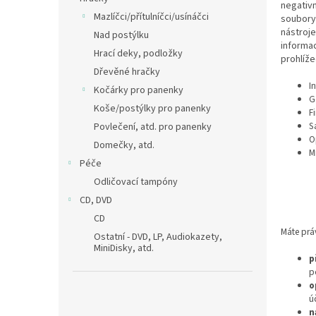
negativn
Mazlíčci/přítulníčci/usínáčci
soubory
nástroje
Nad postýlku
informac
Hrací deky, podložky
prohlíže
Dřevěné hračky
I
Kočárky pro panenky
G
Koše/postýlky pro panenky
F
S
Povlečení, atd. pro panenky
O
Domečky, atd.
M
Péče
Odličovací tampóny
CD, DVD
CD
Máte prá
Ostatní - DVD, LP, Audiokazety,
MiniDisky, atd.
p
p
o
ú
n