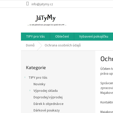
Přejít
info@jatymy.cz
na
obsah
TIPY pro Vás
Oblečení
Vybavení pokojíčku
Domů
Ochrana osobních údajů
P
Och
o
Přeskočit
s
Kategorie
kategorie
Účelem t
t
práva up
r
TIPY pro Vás
a
Správce
Novinky
n
zpracová
Výprodej skladu
n
Majakovs
í
Doprodej/výprodej
Kontaktní
p
Dárek k objednávce
a
Dárkové poukazy
Majakovs