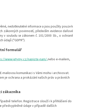
věrné, nedotknutelné informace a jsou použity pouze k
ašich zákonných povinností, především evidence daňové
vány v souladu se zákonem č. 101/2000 Sb., o ochraně
ích údajů ("GDPR").
tní formulář
ps://www.jatymy.cz/napiste-nam/,
nebo e-mailem,
E-mailovou komunikaci s Vámi mohu i archivovat.
 je ochrana a prokázání našich práv a právních
ci zákazníka
ípadně telefon. Registrace slouží i k přihlášení do
e předvyplněné údaje v případě dalších