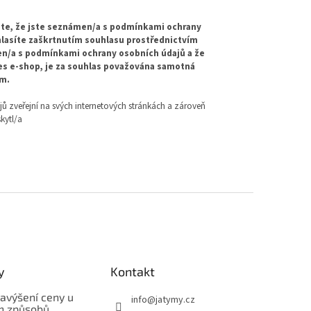
te, že jste seznámen/a s podmínkami ochrany
hlasíte zaškrtnutím souhlasu prostřednictvím
en/a s podmínkami ochrany osobních údajů a že
řes e-shop, je za souhlas považována samotná
em.
 zveřejní na svých internetových stránkách a zároveň
kytl/a
y
Kontakt
avýšení ceny u
info
@
jatymy.cz
h způsobů