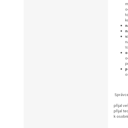
m
o
t
k
n
n
v
n
V
o
o
p
p
o
Správce
přijal v
přijal t
k osobn