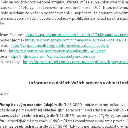
í vliv na použitelnost webové stránky. Uživatel může svou volbu ohledně n
 cookies můžete vymazat ve svém internetovém prohlížeči. Nebo máte m
 byly ukládány do Vašeho počítače/mobilu... např. i tím, že spustíte ve svém
e o nastavení ukládání souborů cookies v prohlížeči lze nalézt na stránká
če.
nternet Explorer -
https://support.microsoft.com/cs-cz/help/17442/windows-inter
oogle Chrome -
https://support.google.com/chrome/answer/95647?co=GENIE.
irefox -
https://support.mozilla.org/cs/kb/povoleni-zakazani-cookies
afari -
https://support.apple.com/cs-cz/guide/safari/sfri11471/mac
pera -
https://help.opera.com/cs/latest/security-and-privacy/
icrosoft Edge -
https://docs.microsoft.com/cs-cz/sccm/compliance/deploy-use/br
Informace o dalších Vašich právech v oblasti o
vo na:
řístup ke svým osobním údajům
dle čl. 15 GDPR - můžete po mě požadovat 
ožadovat po mě vysvětlení ohledně jejich zpracování a vyžádat si u mě přístup 
pravu svých osobních údajů
dle čl. 16 GDPR - pokud jste v JáTyMy registrová
čtu. Samozřejmě mě pro změnu údajů můžete i kontaktovat e-mailem a provedu ji
a výmaz osobních údajů
dle čl. 17 GDPR - kdykoliv mě můžete požádat o vymaz