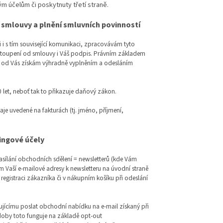
m účelům či poskytnuty třetí straně.
 smlouvy a plnění smluvních povinností
 s tím související komunikaci, zpracovávám tyto
dstoupení od smlouvy i Váš podpis. Právním základem
je od Vás získám výhradně vyplněním a odesláním
.
let, neboť tak to přikazuje daňový zákon.
e uvedené na fakturách (tj. jméno, příjmení,
ingové účely
asílání obchodních sdělení = newsletterů (kde Vám
m Vaší e-mailové adresy k newsletteru na úvodní straně
registraci zákazníka či v nákupním košíku při odeslání
ujícímu poslat obchodní nabídku na e-mail získaný při
doby toto funguje na základě opt-out