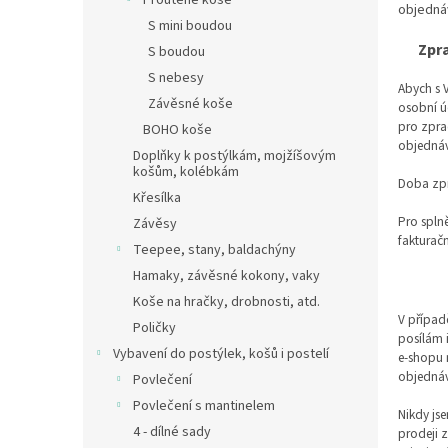
Proutěné koše
objednáv
S mini boudou
Zpr
S boudou
S nebesy
Abych s 
Závěsné koše
osobní ú
pro zpra
BOHO koše
objednáv
Doplňky k postýlkám, mojžíšovým
košům, kolébkám
Doba zpr
Křesílka
Pro spln
Závěsy
fakturačn
Teepee, stany, baldachýny
Hamaky, závěsné kokony, vaky
Koše na hračky, drobnosti, atd.
V případ
Poličky
posílám 
Vybavení do postýlek, košů i postelí
e-shopu n
objednáv
Povlečení
Povlečení s mantinelem
Nikdy js
4 - dílné sady
prodeji 