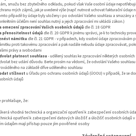
ám, smažu bez zbytečného odkladu, pokud však Vaše osobní údaje nepotřebuji p
chranu mých zájmů, jak je uvedené výše (např. nutnost uchovat fakturační údaje na
omto případě by údaje byly uloženy i po odvolání Vašeho souhlasu a smazány a 
onkrétním účelům není souhlas nutný a jejich zpracování mi ukládá zákon.)
a omezení zpracování Vašich osobních údajů
dle čl. 18 GDPR
a přenositelnost údajů
dle čl. 20 GDPR k jinému správci, je-li to technicky prov
znést námitku
dle čl. 21 GDPR - v případech, kdy osobní údaje zpracovávám p
ámitku proti takovému zpracování a pak nadále nebudu údaje zpracovávat, po
ašimi právy a svobodami
dvolat platnost souhlasu
- udělený souhlas ke zpracování některých osobních 
dvolat bez udání důvodu. Berte prosím na vědomí, že odvolání Vašeho souhlasu 
rováděného na základě dříve uděleného souhlasu
odat stížnost
u Úřadu pro ochranu osobních údajů (ÚOOU) v případě, že se do
sobních údajů
 prohlašuje, že:
eškerá vhodná technická a organizační opatření k zabezpečení osobních úda
echnická opatření k zabezpečení datových úložišť a úložišť osobních údajů v
ím údajům mají přístup pouze jím pověřené osoby
Závěrečná ustanovení