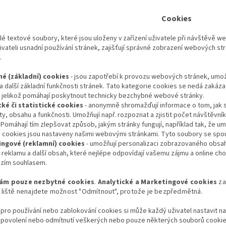
Cookies
é textové soubory, které jsou uloženy v zařízení uživatele při návštěvě w
ivateli usnadní používání stránek, zajišťují správné zobrazení webových s
.
é (základní) cookies
-
jsou zapotřebí k provozu webových stránek, umožň
a další základní funkčnosti stránek. Tato kategorie cookies se nedá zakáza
, jelikož pomáhají poskytnout technicky bezchybné webové stránky.
cké či statistické cookies
- anonymně shromažďují informace o tom, jak se
ity, obsahu a funkčnosti. Umožňují např. rozpoznat a zjistit počet návštěvní
 Pomáhají tím zlepšovat způsob, jakým stránky fungují, například tak, že umo
 cookies jsou nastaveny našimi webovými stránkami. Tyto soubory se spo
ngové (reklamní) cookies
- umožňují personalizaci zobrazovaného obsahu
 reklamu a další obsah, které nejlépe odpovídají vašemu zájmu a online ch
zím souhlasem.
ám pouze nezbytné cookies
.
Analytické a Marketingové cookies
za
 liště nenajdete možnost "Odmítnout", protože je bezpředmětná.
 pro používání nebo zablokování cookies si může každý uživatel nastavit n
t povolení nebo odmítnutí veškerých nebo pouze některých souborů cookie