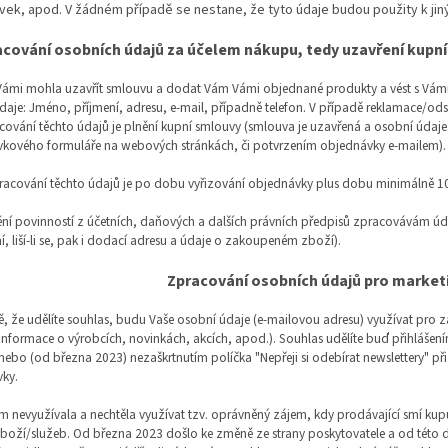
ek, apod. V žádném případě se nestane, že tyto údaje budou použity k jiný
acování osobních údajů za účelem nákupu, tedy uzavření kupní
Vámi mohla uzavřít smlouvu a dodat Vám Vámi objednané produkty a vést s Vámi i
daje: Jméno, příjmení, adresu, e-mail, případně telefon. V případě reklamace/o
cování těchto údajů je plnění kupní smlouvy (smlouva je uzavřená a osobní úda
kového formuláře na webových stránkách, či potvrzením objednávky e-mailem)
acování těchto údajů je po dobu vyřizování objednávky plus dobu minimálně 10 
ění povinností z účetních, daňových a dalších právních předpisů zpracovávám údaj
í, liší-li se, pak i dodací adresu a údaje o zakoupeném zboží).
Zpracování osobních údajů pro market
ě, že udělíte souhlas, budu Vaše osobní údaje (e-mailovou adresu) využívat pro z
informace o výrobcích, novinkách, akcích, apod.). Souhlas udělíte buď přihlášení
ebo (od března 2023) nezaškrtnutím políčka "Nepřeji si odebírat newslettery" při 
ky.
em nevyužívala a nechtěla využívat tzv. oprávněný zájem, kdy prodávající smí kup
zboží/služeb. Od března 2023 došlo ke změně ze strany poskytovatele a od této 