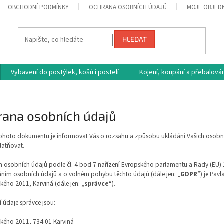
OBCHODNÍ PODMÍNKY
OCHRANA OSOBNÍCH ÚDAJŮ
MOJE OBJED
HLEDAT
Vybavení do postýlek, košů i postelí
Kojení, koupání a přebalován
rana osobních údajů
ohoto dokumentu je informovat Vás o rozsahu a způsobu ukládání Vašich osobní
latňovat.
m osobních údaj
ů podle čl. 4 bod 7 nařízení Evropského parlamentu a Rady (EU) 
ním osobních údajů a o volném pohybu těchto údajů (dále jen: „
GDPR
”) je Pav
kého 2011, Karviná (dále jen: „
správce
“).
 údaje správce jsou:
kého 2011, 734 01 Karviná