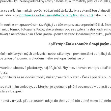
pravidla - tz., že nevyjádříte-li výslovný nesouhlas, automaticky platí Váš souhla
las se zasíláním marketingových sdělení můžete kdykoliv a s okamžitou platností
eru nebo tady:
Odhlášení z odběru newsletterů - Já Ty My (jatymy.cz)
Nebo mě můž
ším souhlasem zpracovávám (zveřejňuji za účelem prezentace produktů či služeb) 
) nebo formou fotografie. Fotografie zveřejňuji pouze v galerii na stránkách e-s
ávat) a neuvádím k nim žádná jména - pouze referenci k danému produktu, pošlete
Zpřístupnění osobních údajů jiný
těním některých mých smluvních nebo zákonných povinností mi pomáhají da
ostanou při pomoci s chodem mého e-shopu. Jedná se o:
atele e-shopové platformy, zajišťující služby provozování eshopu a další
, a.s.
, podílející se na dodání zboží/služeb/realizaci plateb - Česká pošta s.p., Zá
ovateli mám smlouvy, ve kterých je sjednáno plnění povinností v oblasti oc
staly v bezpečí.
 nemá v úmyslu předat osobní údaje do třetí země (do země mimo EU) nebo