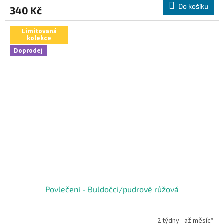
Do košíku
340 Kč
Limitovaná
kolekce
Doprodej
Povlečení - Buldočci/pudrově růžová
2 týdny - až měsíc*