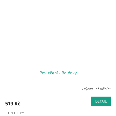
Povlečení - Balónky
2 týdny - až měsíc*
DETAIL
519 Kč
135 x 100 cm