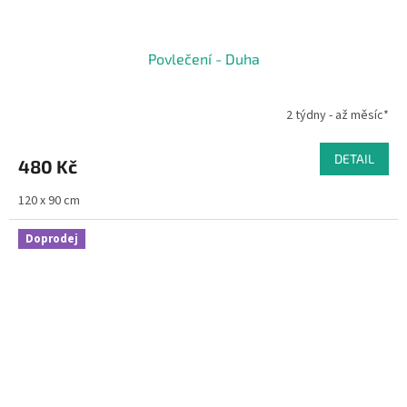
Povlečení - Duha
2 týdny - až měsíc*
DETAIL
480 Kč
120 x 90 cm
Doprodej