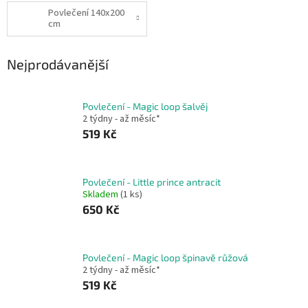
Povlečení 140x200
cm
Nejprodávanější
Povlečení - Magic loop šalvěj
2 týdny - až měsíc*
519 Kč
Povlečení - Little prince antracit
Skladem
(1 ks)
650 Kč
Povlečení - Magic loop špinavě růžová
2 týdny - až měsíc*
519 Kč