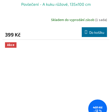
Povlečení - A kuku růžové, 135x100 cm
Skladem do vyprodání zásob
(1 sada)
Do košíku
399 Kč
Akce
401 Kč
–12 %