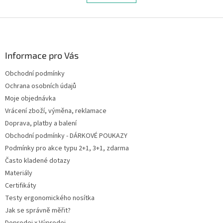
á
k
d
o
v
Z
a
á
c
á
n
í
p
í
p
a
Informace pro Vás
r
t
v
Obchodní podmínky
í
k
Ochrana osobních údajů
y
v
Moje objednávka
ý
Vrácení zboží, výměna, reklamace
p
Doprava, platby a balení
i
s
Obchodní podmínky - DÁRKOVÉ POUKAZY
u
Podmínky pro akce typu 2+1, 3+1, zdarma
Často kladené dotazy
Materiály
Certifikáty
Testy ergonomického nosítka
Jak se správně měřit?
Doprodej x Výprodej