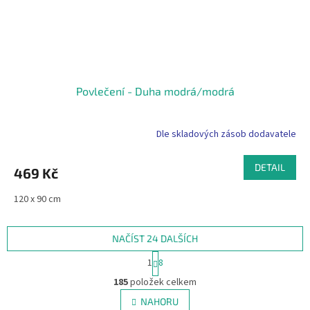
Povlečení - Duha modrá/modrá
Dle skladových zásob dodavatele
DETAIL
469 Kč
120 x 90 cm
NAČÍST 24 DALŠÍCH
S
1
8
t
O
r
185
položek celkem
v
á
l
NAHORU
n