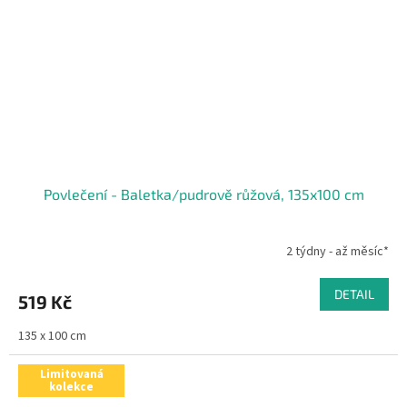
Povlečení - Baletka/pudrově růžová, 135x100 cm
2 týdny - až měsíc*
DETAIL
519 Kč
135 x 100 cm
Limitovaná
kolekce