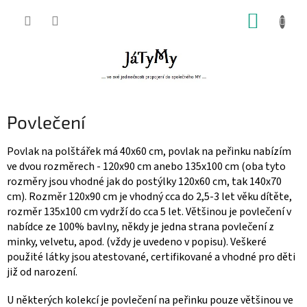
Přejít
NÁKUP
na
obsah
KOŠÍK
Povlečení
Povlak na polštářek má 40x60 cm, povlak na peřinku nabízím
ve dvou rozměrech - 120x90 cm anebo 135x100 cm (oba tyto
rozměry jsou vhodné jak do postýlky 120x60 cm, tak 140x70
cm). Rozměr 120x90 cm je vhodný cca do 2,5-3 let věku dítěte,
rozměr 135x100 cm vydrží do cca 5 let. Většinou je povlečení v
nabídce ze 100% bavlny, někdy je jedna strana povlečení z
minky, velvetu, apod. (vždy je uvedeno v popisu). Veškeré
použité látky jsou atestované, certifikované a vhodné pro děti
již od narození.
U některých kolekcí je povlečení na peřinku pouze většinou ve