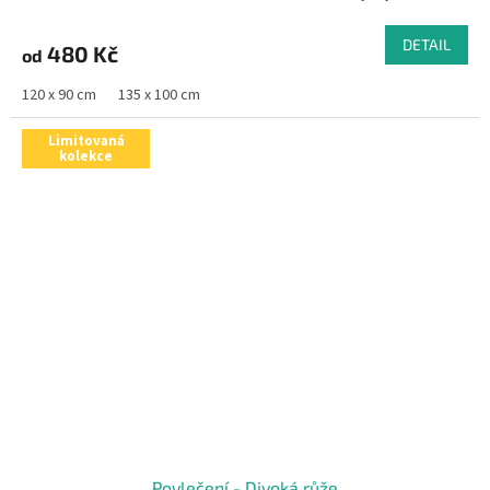
DETAIL
480 Kč
od
120 x 90 cm
135 x 100 cm
Limitovaná
kolekce
Povlečení - Divoká růže