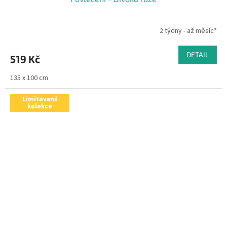
2 týdny - až měsíc*
DETAIL
519 Kč
135 x 100 cm
Limitovaná
kolekce