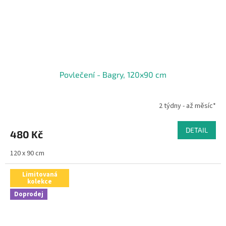
Povlečení - Bagry, 120x90 cm
2 týdny - až měsíc*
DETAIL
480 Kč
120 x 90 cm
Limitovaná
kolekce
Doprodej