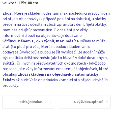
velikosti 135x100 cm
Zboží, které je skladem odesílám max. následující pracovní den
od přijetí objednávky (v případě poslání na dobírku), u platby
předem na účet odesílám zboží zpravidla v den přijetí platby,
max. následující pracovní den. O odeslání jste vždy
informováni. Zboží na objednávku je dodáváno
většinou
během 1, 2 - 3 týdnů, max. měsíce
. Někdy se může
stát (to platí pro věci, které nebudou skladem ani u
dodavatelů/výrobců a budou se šít/vyrábět), že dodání může
být maličko delší než měsíc (ale to hlavně v době dovolených,
svátků... či jiných nepředvídatelných okolnostech - když toto
nastane, jste vždy informováni emailem). U objednávek, které
obsahují
zboží skladem i na objednávku
automaticky
čekám
až bude Vaše objednávka kompletní a přijdou chybějící
produkty.
Potisk/jednobarevné
S výšivkou/aplikací