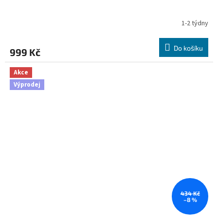
1-2 týdny
Do košíku
999 Kč
Akce
Výprodej
434 Kč
–8 %