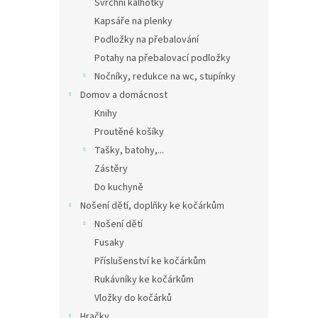
Svrchní kalhotky
Kapsáře na plenky
Podložky na přebalování
Potahy na přebalovací podložky
Nočníky, redukce na wc, stupínky
Domov a domácnost
Knihy
Proutěné košíky
Tašky, batohy,...
Zástěry
Do kuchyně
Nošení dětí, doplňky ke kočárkům
Nošení dětí
Fusaky
Příslušenství ke kočárkům
Rukávníky ke kočárkům
Vložky do kočárků
Hračky