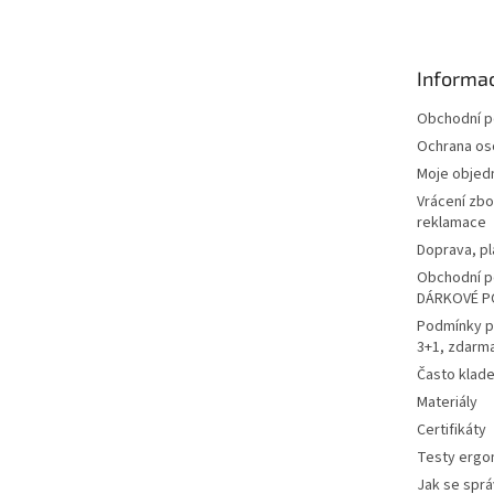
p
a
t
Informac
í
Obchodní 
Ochrana os
Moje objed
Vrácení zbo
reklamace
Doprava, pl
Obchodní p
DÁRKOVÉ P
Podmínky p
3+1, zdarm
Často klad
Materiály
Certifikáty
Testy ergo
Jak se sprá