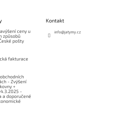
y
Kontakt
avýšení ceny u
info
@
jatymy.cz
h způsobů
České pošty
ická fakturace
obchodních
ch - Zvýšení
lkovny +
 4.3.2025 -
a a doporučené
konomické