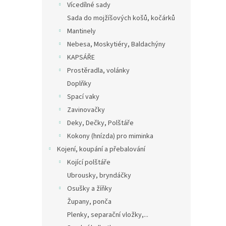
Vícedílné sady
Sada do mojžíšových košů, kočárků
Mantinely
Nebesa, Moskytiéry, Baldachýny
KAPSÁŘE
Prostěradla, volánky
Doplňky
Spací vaky
Zavinovačky
Deky, Dečky, Polštáře
Kokony (hnízda) pro miminka
Kojení, koupání a přebalování
Kojící polštáře
Ubrousky, bryndáčky
Osušky a žíňky
Župany, ponča
Plenky, separační vložky,...