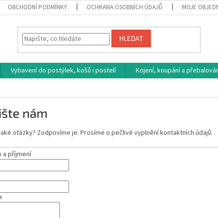
OBCHODNÍ PODMÍNKY
OCHRANA OSOBNÍCH ÚDAJŮ
MOJE OBJED
HLEDAT
Vybavení do postýlek, košů i postelí
Kojení, koupání a přebalován
ište nám
aké otázky? Zodpovíme je. Prosíme o pečlivé vyplnění kontaktních údajů.
a příjmení
a