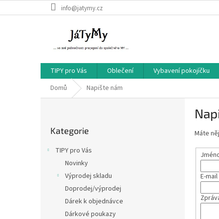
Přejít
info@jatymy.cz
na
obsah
TIPY pro Vás
Oblečení
Vybavení pokojíčku
Domů
Napište nám
P
Nap
o
Přeskočit
s
Kategorie
kategorie
Máte něj
t
r
TIPY pro Vás
Jméno 
a
Novinky
n
Výprodej skladu
E-mail
n
í
Doprodej/výprodej
Zpráv
p
Dárek k objednávce
a
Dárkové poukazy