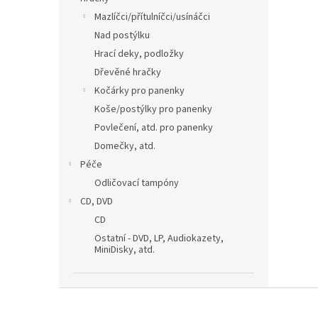
Mazlíčci/přítulníčci/usínáčci
Nad postýlku
Hrací deky, podložky
Dřevěné hračky
Kočárky pro panenky
Koše/postýlky pro panenky
Povlečení, atd. pro panenky
Domečky, atd.
Péče
Odličovací tampóny
CD, DVD
CD
Ostatní - DVD, LP, Audiokazety,
MiniDisky, atd.
Z
á