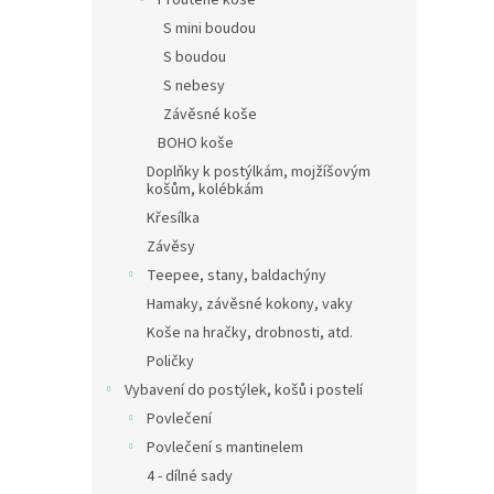
Proutěné koše
S mini boudou
S boudou
S nebesy
Závěsné koše
BOHO koše
Doplňky k postýlkám, mojžíšovým
košům, kolébkám
Křesílka
Závěsy
Teepee, stany, baldachýny
Hamaky, závěsné kokony, vaky
Koše na hračky, drobnosti, atd.
Poličky
Vybavení do postýlek, košů i postelí
Povlečení
Povlečení s mantinelem
4 - dílné sady