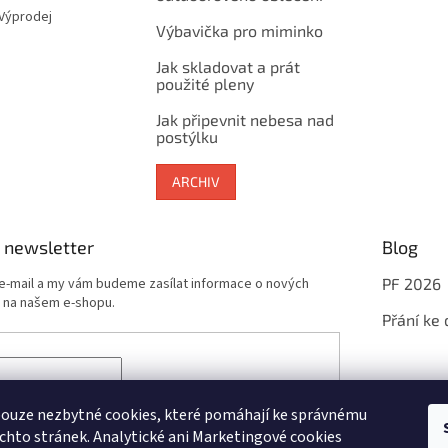
 Výprodej
Výbavička pro miminko
Jak skladovat a prát
použité pleny
Jak připevnit nebesa nad
postýlku
ARCHIV
 newsletter
Blog
 e-mail a my vám budeme zasílat informace o nových
PF 2026
 na našem e-shopu.
Přání ke
sím se zpracováním
osobních údajů
potřebných pro
newsletterů
ouze nezbytné cookies, které pomáhají ke správnému
chto stránek. Analytické ani Marketingové cookies
ÁSIT SE