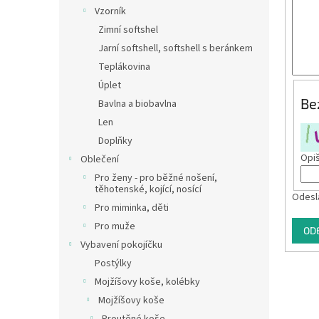
n
Vzorník
e
Zimní softshel
l
Jarní softshell, softshell s beránkem
Teplákovina
Úplet
Be
Bavlna a biobavlna
Len
Doplňky
Opiš
Oblečení
Pro ženy - pro běžné nošení,
těhotenské, kojící, nosící
Odesl
Pro miminka, děti
Pro muže
OD
Vybavení pokojíčku
Postýlky
Mojžíšovy koše, kolébky
Mojžíšovy koše