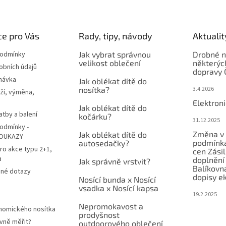
e pro Vás
Rady, tipy, návody
Aktualit
podmínky
Jak vybrat správnou
Drobné n
velikost oblečení
některýc
obních údajů
dopravy 
návka
Jak oblékat dítě do
nosítka?
3.4.2026
ží, výměna,
Elektron
Jak oblékat dítě do
atby a balení
kočárku?
31.12.2025
odmínky -
Změna v 
Jak oblékat dítě do
OUKAZY
podmínká
autosedačky?
ro akce typu 2+1,
cen Zási
a
doplnění
Jak správně vrstvit?
Balíkovn
ené dotazy
dopisy e
Nosící bunda x Nosící
vsadka x Nosící kapsa
19.2.2025
Nepromokavost a
nomického nosítka
prodyšnost
vně měřit?
outdoorového oblečení