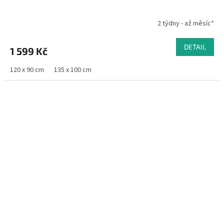
2 týdny - až měsíc*
DETAIL
1 599 Kč
120 x 90 cm
135 x 100 cm