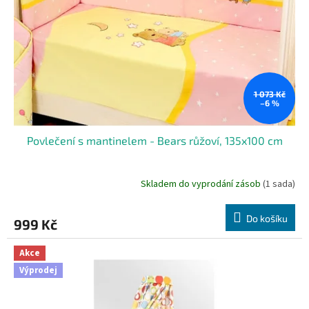
r
ů
o
d
u
k
t
ů
1 073 Kč
–6 %
Povlečení s mantinelem - Bears růžoví, 135x100 cm
Skladem do vyprodání zásob
(1 sada)
Do košíku
999 Kč
Akce
Výprodej