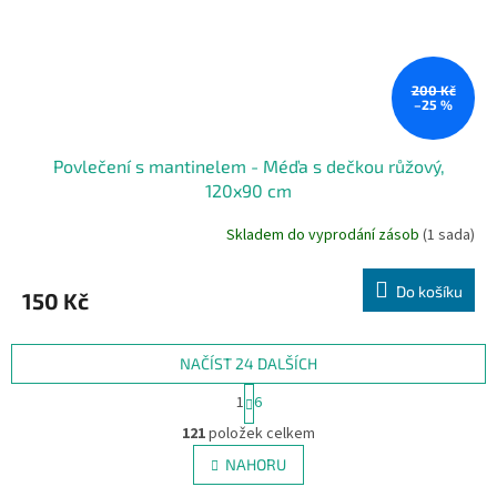
200 Kč
–25 %
Povlečení s mantinelem - Méďa s dečkou růžový,
120x90 cm
Skladem do vyprodání zásob
(1 sada)
Do košíku
150 Kč
NAČÍST 24 DALŠÍCH
S
1
6
t
O
r
121
položek celkem
v
á
l
NAHORU
n
á
k