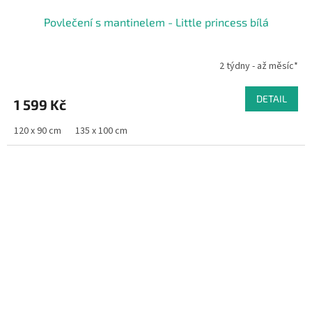
Povlečení s mantinelem - Little princess bílá
2 týdny - až měsíc*
DETAIL
1 599 Kč
120 x 90 cm
135 x 100 cm