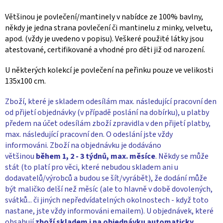
Většinou je povlečení/mantinely v nabídce ze 100% bavlny,
někdy je jedna strana povlečení či mantinelu z minky, velvetu,
apod. (vždy je uvedeno v popisu). Veškeré použité látky jsou
atestované, certifikované a vhodné pro děti již od narození.
U některých kolekcí je povlečení na peřinku pouze ve velikosti
135x100 cm.
Zboží, které je skladem odesílám max. následující pracovní den
od přijetí objednávky (v případě poslání na dobírku), u platby
předem na účet odesílám zboží zpravidla v den přijetí platby,
max. následující pracovní den. O odeslání jste vždy
informováni. Zboží na objednávku je dodáváno
většinou
během 1, 2 - 3 týdnů, max. měsíce
. Někdy se může
stát (to platí pro věci, které nebudou skladem ani u
dodavatelů/výrobců a budou se šít/vyrábět), že dodání může
být maličko delší než měsíc (ale to hlavně v době dovolených,
svátků... či jiných nepředvídatelných okolnostech - když toto
nastane, jste vždy informováni emailem). U objednávek, které
obsahují
zboží skladem i na objednávku
automaticky