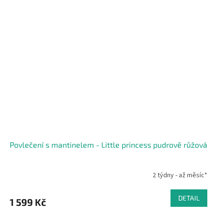
Povlečení s mantinelem - Little princess pudrově růžová
2 týdny - až měsíc*
DETAIL
1 599 Kč