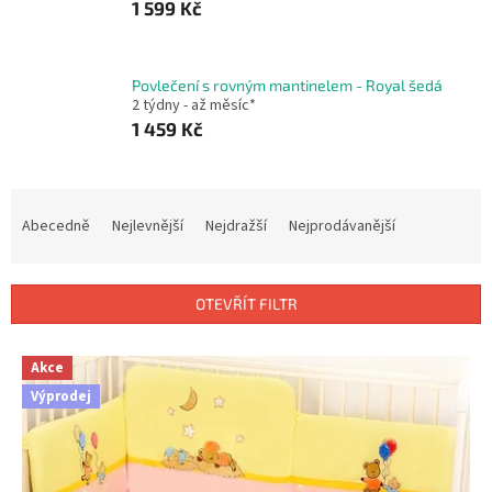
1 599 Kč
Povlečení s rovným mantinelem - Royal šedá
2 týdny - až měsíc*
1 459 Kč
Ř
a
Abecedně
Nejlevnější
Nejdražší
Nejprodávanější
z
e
n
OTEVŘÍT FILTR
í
p
V
r
Akce
ý
o
Výprodej
p
d
i
u
s
k
p
t