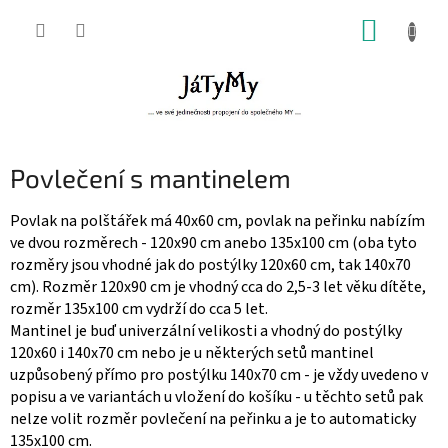
Přejít
NÁKUP
na
obsah
KOŠÍK
Povlečení s mantinelem
Povlak na polštářek má 40x60 cm, povlak na peřinku nabízím
ve dvou rozměrech - 120x90 cm anebo 135x100 cm (oba tyto
rozměry jsou vhodné jak do postýlky 120x60 cm, tak 140x70
cm). Rozměr 120x90 cm je vhodný cca do 2,5-3 let věku dítěte,
rozměr 135x100 cm vydrží do cca 5 let.
Mantinel je buď univerzální velikosti a vhodný do postýlky
120x60 i 140x70 cm nebo je u některých setů mantinel
uzpůsobený přímo pro postýlku 140x70 cm - je vždy uvedeno v
popisu a ve variantách u vložení do košíku - u těchto setů pak
nelze volit rozměr povlečení na peřinku a je to automaticky
135x100 cm.