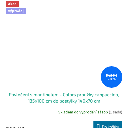
Akce
Výprodej
545 Kč
–8 %
Povlečení s mantinelem - Colors proužky cappuccino,
135x100 cm do postýlky 140x70 cm
Skladem do vyprodání zásob
(1 sada)
Do košíku