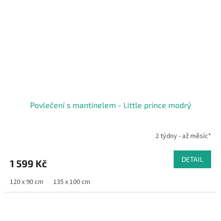
Povlečení s mantinelem - Little prince modrý
2 týdny - až měsíc*
DETAIL
1 599 Kč
120 x 90 cm
135 x 100 cm