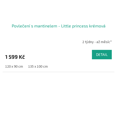
Povlečení s mantinelem - Little princess krémová
2 týdny - až měsíc*
DETAIL
1 599 Kč
120 x 90 cm
135 x 100 cm