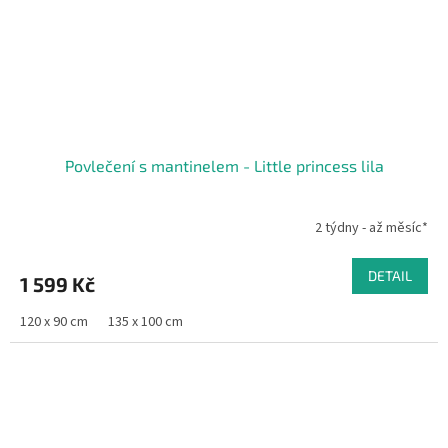
Povlečení s mantinelem - Little princess lila
2 týdny - až měsíc*
DETAIL
1 599 Kč
120 x 90 cm
135 x 100 cm