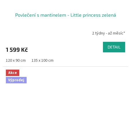
Povlečení s mantinelem - Little princess zelená
2 týdny - až měsíc*
DETAIL
1 599 Kč
120 x 90 cm
135 x 100 cm
Akce
Výprodej