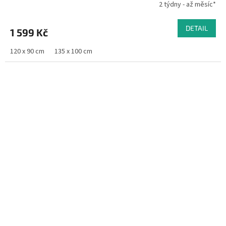
2 týdny - až měsíc*
DETAIL
1 599 Kč
120 x 90 cm
135 x 100 cm