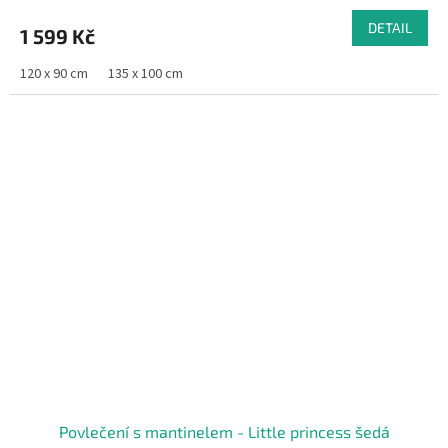
DETAIL
1 599 Kč
120 x 90 cm
135 x 100 cm
Povlečení s mantinelem - Little princess šedá