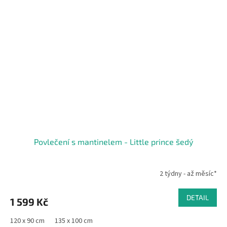
Povlečení s mantinelem - Little prince šedý
2 týdny - až měsíc*
DETAIL
1 599 Kč
120 x 90 cm
135 x 100 cm