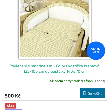
545 Kč
–8 %
Povlečení s mantinelem - Colors kostička krémová,
135x100 cm do postýlky 140x 70 cm
Skladem do vyprodání zásob
(1 sada)
Do košíku
500 Kč
Akce