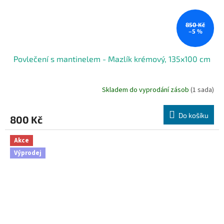
850 Kč
–5 %
Povlečení s mantinelem - Mazlík krémový, 135x100 cm
Skladem do vyprodání zásob
(1 sada)
Do košíku
800 Kč
Akce
Výprodej