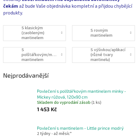
čekám
až bude Vaše objednávka kompletní a přijdou chybějící
produkty.
S klasickým
S rovným
(zaobleným)
mantinelem
mantinelem
S
S výšivkou/aplikací
polštářkovým/modulovým
(různé tvary
mantinelem
mantinelu)
Nejprodávanější
Povlečení s polštářkovým mantinelem minky -
Mickey růžová, 120x90 cm
Skladem do vyprodání zásob
(1 ks)
1 453 Kč
Povlečení s mantinelem - Little prince modrý
2 týdny - až měsíc*