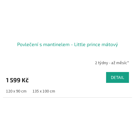
Povlečení s mantinelem - Little prince mátový
2 týdny - až měsíc*
DETAIL
1 599 Kč
120 x 90 cm
135 x 100 cm