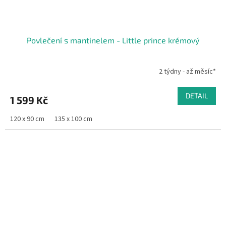
Povlečení s mantinelem - Little prince krémový
2 týdny - až měsíc*
DETAIL
1 599 Kč
120 x 90 cm
135 x 100 cm