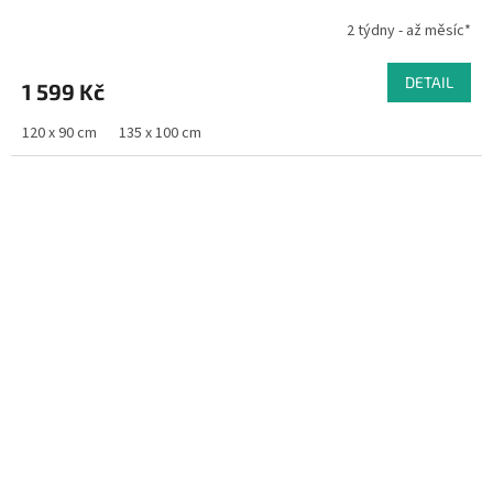
2 týdny - až měsíc*
DETAIL
1 599 Kč
120 x 90 cm
135 x 100 cm