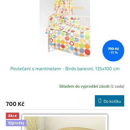
790 Kč
–11 %
Povlečení s mantinelem - Birds barevní, 135x100 cm
Skladem do vyprodání zásob
(1 sada)
Do košíku
700 Kč
Akce
Výprodej