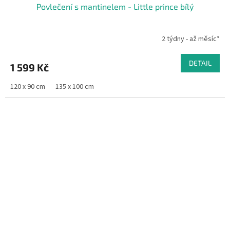
Povlečení s mantinelem - Little prince bílý
2 týdny - až měsíc*
DETAIL
1 599 Kč
120 x 90 cm
135 x 100 cm