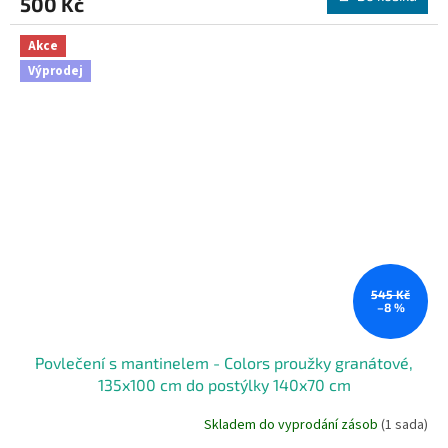
500 Kč
Akce
Výprodej
545 Kč
–8 %
Povlečení s mantinelem - Colors proužky granátové,
135x100 cm do postýlky 140x70 cm
Skladem do vyprodání zásob
(1 sada)