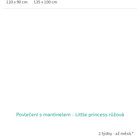
120 x 90 cm
135 x 100 cm
Povlečení s mantinelem - Little princess růžová
2 týdny - až měsíc*