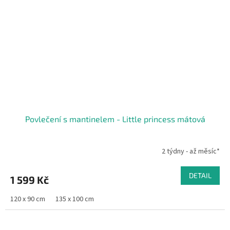
Povlečení s mantinelem - Little princess mátová
2 týdny - až měsíc*
DETAIL
1 599 Kč
120 x 90 cm
135 x 100 cm