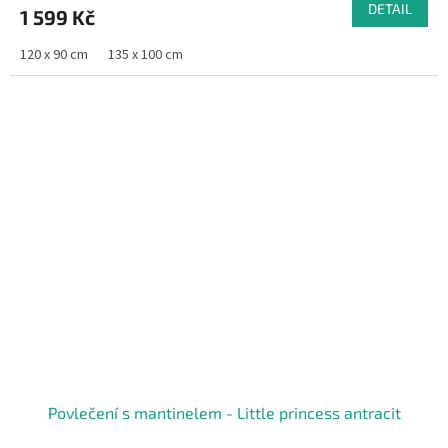
DETAIL
1 599 Kč
120 x 90 cm
135 x 100 cm
Povlečení s mantinelem - Little princess antracit