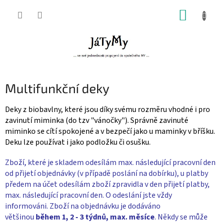
Přejít
NÁKUP
na
obsah
KOŠÍK
Multifunkční deky
Deky z biobavlny, které jsou díky svému rozměru vhodné i pro
zavinutí miminka (do tzv "vánočky"). Správně zavinuté
miminko se cítí spokojené a v bezpečí jako u maminky v bříšku.
Deku lze používat i jako podložku či osušku.
Zboží, které je skladem odesílám max. následující pracovní den
od přijetí objednávky (v případě poslání na dobírku), u platby
předem na účet odesílám zboží zpravidla v den přijetí platby,
max. následující pracovní den. O odeslání jste vždy
informováni. Zboží na objednávku je dodáváno
většinou
během 1, 2 - 3 týdnů, max. měsíce
. Někdy se může