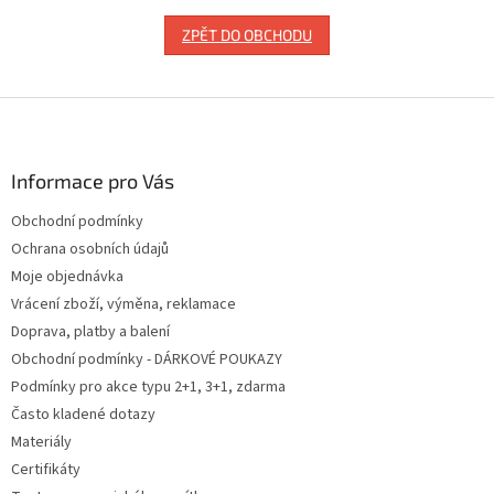
ZPĚT DO OBCHODU
Z
á
p
a
Informace pro Vás
t
Obchodní podmínky
í
Ochrana osobních údajů
Moje objednávka
Vrácení zboží, výměna, reklamace
Doprava, platby a balení
Obchodní podmínky - DÁRKOVÉ POUKAZY
Podmínky pro akce typu 2+1, 3+1, zdarma
Často kladené dotazy
Materiály
Certifikáty