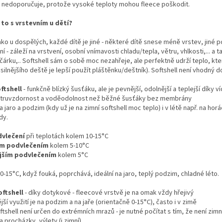
) nedoporučuje, protože vysoké teploty mohou fleece poškodit.
e to s vrstevním u dětí?
ako u dospělých, každé dítě je jiné - některé dítě snese méně vrstev, jiné 
ní - záleží na vrstvení, osobní vnímavosti chladu/tepla, větru, vhlkosti,... a t
očárku,.. Softshell sám o sobě moc nezahřeje, ale perfektně udrží teplo, kter
 silnějšího deště je lepší použít pláštěnku/deštník). Softshell není vhodný 
oftshell
- funkčně blízký šusťáku, ale je pevnější, odolnější a teplejší díky 
ětruvzdornost a voděodolnost než běžné šusťáky bez membrány
na jaro a podzim (kdy už je na zimní softshell moc teplo) i v létě např. na h
dy.
vlečení
při teplotách kolem 10-15°C
ým podvlečením
kolem 5-10°C
ějším podvlečením
kolem 5°C
0-15°C, když fouká, poprchává, ideální na jaro, teplý podzim, chladné léto.
oftshell
- díky dotykové - fleecové vrstvě je na omak vždy hřejivý
jší využití je na podzim a na jaře (orientačně 0-15°C), často i v zimě
ftshell není určen do extrémních mrazů - je nutné počítat s tím, že není zim
na procházky, výlety (i zimní)