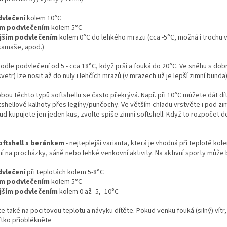
vlečení
kolem 10°C
ým podvlečením
kolem 5°C
ějším podvlečením
kolem 0°C do lehkého mrazu (cca -5°C, možná i trochu v
kamaše, apod.)
odle podvlečení od 5 - cca 18°C, když prší a fouká do 20°C. Ve sněhu s do
vetr) lze nosit až do nuly i lehčích mrazů (v mrazech už je lepší zimní bunda
obou těchto typů softshellu se často překrývá. Např. při 10°C můžete dát dí
ftshellové kalhoty přes legíny/punčochy. Ve větším chladu vrstvěte i pod zim
ud kupujete jen jeden kus, zvolte spíše zimní softshell. Když to rozpočet do
oftshell s beránkem
- nejteplejší varianta, která je vhodná při teplotě kol
ní na procházky, sáně nebo lehké venkovní aktivity. Na aktivní sporty může b
vlečení
při teplotách kolem 5-8°C
ým podvlečením
kolem 5°C
ějším podvlečením
kolem 0 až -5, -10°C
e také na pocitovou teplotu a návyku dítěte. Pokud venku fouká (silný) vítr, 
ítko přioblékněte