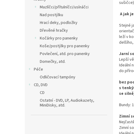
sušičce
Mazlíčci/přítulníčci/usínáčci
A jak j
Nad postýlku
Hrací deky, podložky
Stejné j
Dřevěné hračky
orientač
leží v k
Kočárky pro panenky
delšího,
Koše/postýlky pro panenky
Jarní s
Povlečení, atd. pro panenky
Lepší v
Domečky, atd.
Ideální 
Péče
do příro
Odličovací tampóny
bez pod
CD, DVD
s tenk
CD
se siln
Ostatní - DVD, LP, Audiokazety,
Bundy: 1
MiniDisky, atd.
Zimní s
Nejčastě
Zimní so
Ideální 