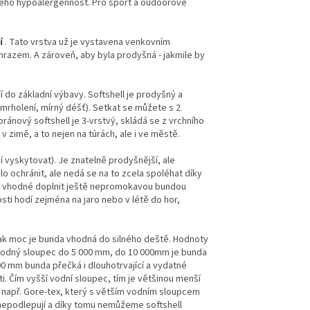
e jeho hypoalergennost. Pro sport a oudoorové
í
. Tato vrstva už je vystavena venkovním
razem. A zároveň, aby byla prodyšná - jakmile by
ří do základní výbavy. Softshell je prodyšný a
mrholení, mírný déšť). Setkat se můžete s 2
nový softshell je 3-vrstvý, skládá se z vrchního
 zimě, a to nejen na túrách, ale i ve městě.
 vyskytovat). Je znatelně prodyšnější, ale
o ochránit, ale nedá se na to zcela spoléhat díky
je vhodné doplnit ještě nepromokavou bundou
ti hodí zejména na jaro nebo v létě do hor,
jak moc je bunda vhodná do silného deště. Hodnoty
vhodný sloupec do 5 000 mm, do 10 000mm je bunda
00 mm bunda přečká i dlouhotrvající a vydatné
. Čím vyšší vodní sloupec, tím je většinou menší
y např. Gore-tex, který s větším vodním sloupcem
e nepodlepují a díky tomu nemůžeme softshell