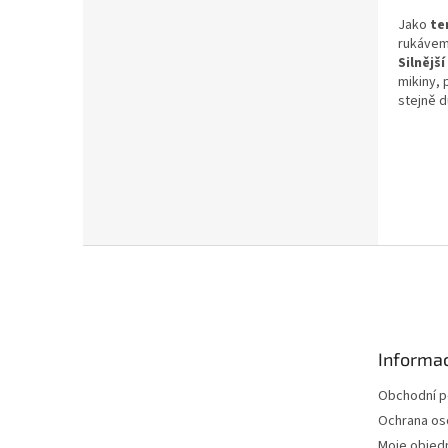
Jako
te
rukáve
Silnějš
mikiny, 
stejně d
Z
á
p
a
t
Informac
í
Obchodní 
Ochrana os
Moje objed