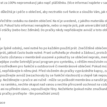
at za 100% nepromokavý jako např. pláštěnku. (Více informací najdete v 
ůležitá je i péče o oblečení, aby neztratilo své funkce a sloužilo Vám, jak
přečtěte cedulku na daném oblečení. Na ní je uvedené, z jakého materiálu obl
ti. Pokud tuto informaci nenajdete, nebo si nejste jisti, pak univerzální údrž
 otáčky (nebo bez ždímání). Do pračky nikdy nepřidávejte aviváž a toto obl
l
 je špíně odolný, není nutné ho po každém použití prát. Znečištěné oblečen
rát, jakkoli často bude nutné. Praní softshellu je vhodné a žádoucí, protož
y často zůstanou v membráně usazené a pokud by se oblečení nepralo, memb
Nejlépe zvolte šetrnější prací program pro syntetiku, s větším množstvím 
rostředkem pro funkční a outdoorové či membránové oblečení. Pokud mož
, nepřidávejte k němu jiné. Před vložením do pračky vyprázdněte kapsy, za
používejte aviváž (nezachovaly by se funkční vlastnosti) a stejně tak nepo
. Neždímejte v pračce ani ručně - může se poškodit membrána a narušit jej
na ramínko, nechte okapat nad vanou a nechte přirozeně uschnout na vzdu
ani na přímém slunci, nepoužívejte fény. Nežehlete (pokud máte zmačkané
z pračky protřepte - tím pomačkání zmizí)
nace