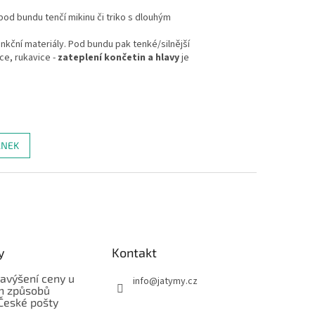
pod bundu tenčí mikinu či triko s dlouhým
unkční materiály. Pod bundu pak tenké/silnější
ce, rukavice -
zateplení končetin a hlavy
je
ÁNEK
y
Kontakt
avýšení ceny u
info
@
jatymy.cz
h způsobů
České pošty