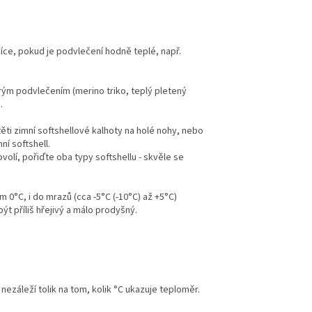
íce, pokud je podvlečení hodně teplé, např.
brým podvlečením (merino triko, teplý pletený
).
těti zimní softshellové kalhoty na holé nohy, nebo
ní softshell.
volí, pořiďte oba typy softshellu - skvěle se
em 0°C, i do mrazů (cca -5°C (-10°C) až +5°C)
ýt příliš hřejivý a málo prodyšný.
nezáleží tolik na tom, kolik °C ukazuje teploměr.