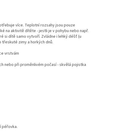
potřebuje více. Teplotní rozsahy jsou pouze
aké na aktivitě dítěte - jestli je v pohybu nebo např.
é si dítě samo vytvoří. Zvládne i lehký déšť (u
do třeskuté zimy a horkých dnů.
více vrstvám
orách nebo při proměnlivém počasí - skvělá pojistka
ní péřovka.