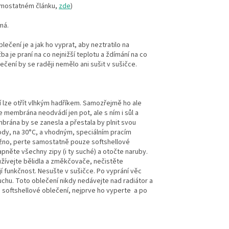
samostatném článku,
zde
)
 má.
ečení je a jak ho vyprat, aby neztratilo na
ba je praní na co nejnižší teplotu a ždímání na co
ečení by se raději nemělo ani sušit v sušičce.
í lze otřít vlhkým hadříkem. Samozřejmě ho ale
e membrána neodvádí jen pot, ale s ním i sůl a
rána by se zanesla a přestala by plnit svou
vody, na 30°C, a vhodným, speciálním pracím
no, perte samostatně pouze softshellové
pněte všechny zipy (i ty suché) a otočte naruby.
užívejte bělidla a změkčovače, nečistěte
í funkčnost. Nesušte v sušičce. Po vyprání věc
chu. Toto oblečení nikdy nedávejte nad radiátor a
 softshellové oblečení, nejprve ho vyperte a po