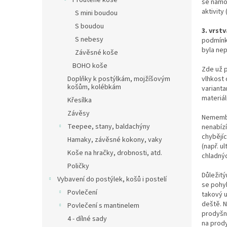
Proutěné koše
se namoč
aktivity
S mini boudou
S boudou
3. vrstv
S nebesy
podmínk
byla nep
Závěsné koše
BOHO koše
Zde už p
vlhkost 
Doplňky k postýlkám, mojžíšovým
košům, kolébkám
varianta
materiál
Křesílka
Závěsy
Nemembrá
Teepee, stany, baldachýny
nenabízí
chybějí
Hamaky, závěsné kokony, vaky
(např. u
Koše na hračky, drobnosti, atd.
chladný
Poličky
Důležitý
Vybavení do postýlek, košů i postelí
se pohy
Povlečení
takový u
deště. N
Povlečení s mantinelem
prodyšno
4 - dílné sady
na prody