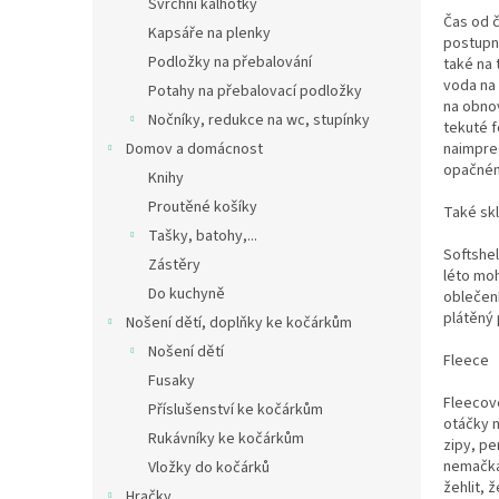
Svrchní kalhotky
Čas od 
Kapsáře na plenky
postupně
Podložky na přebalování
také na 
voda na 
Potahy na přebalovací podložky
na obnov
Nočníky, redukce na wc, stupínky
tekuté 
naimpreg
Domov a domácnost
opačném 
Knihy
Proutěné košíky
Také skl
Tašky, batohy,...
Softshel
Zástěry
léto moh
Do kuchyně
oblečení
plátěný 
Nošení dětí, doplňky ke kočárkům
Nošení dětí
Fleece
Fusaky
Fleecové
Příslušenství ke kočárkům
otáčky 
Rukávníky ke kočárkům
zipy, pe
nemačká.
Vložky do kočárků
žehlit, 
Hračky