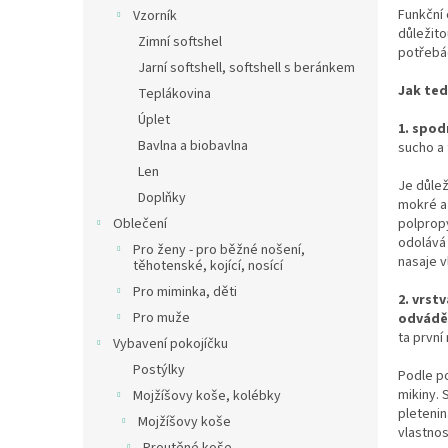
n
Funkční 
Vzorník
e
důležito
Zimní softshel
l
potřebác
Jarní softshell, softshell s beránkem
Jak ted
Teplákovina
Úplet
1. spod
Bavlna a biobavlna
sucho a 
Len
Je důlež
Doplňky
mokré a 
polpropy
Oblečení
odolává 
Pro ženy - pro běžné nošení,
nasaje v
těhotenské, kojící, nosící
Pro miminka, děti
2. vrstv
Pro muže
odvádě
ta první
Vybavení pokojíčku
Postýlky
Podle po
mikiny. 
Mojžíšovy koše, kolébky
pletenin
Mojžíšovy koše
vlastnos