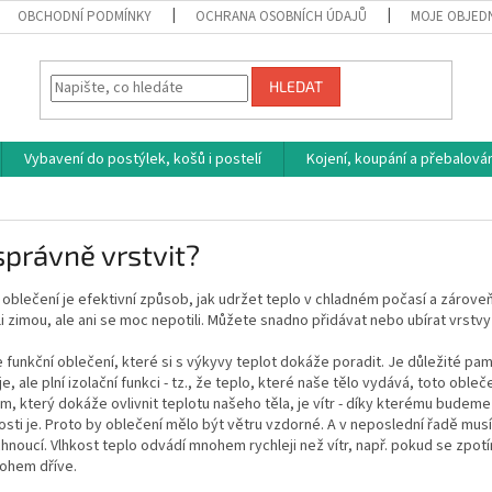
OBCHODNÍ PODMÍNKY
OCHRANA OSOBNÍCH ÚDAJŮ
MOJE OBJED
HLEDAT
Vybavení do postýlek, košů i postelí
Kojení, koupání a přebalován
?
správně vrstvit?
 oblečení je efektivní způsob, jak udržet teplo v chladném počasí a zárov
i zimou, ale ani se moc nepotili. Můžete snadno přidávat nebo ubírat vrstv
je funkční oblečení, které si s výkyvy teplot dokáže poradit. Je důležité pa
e, ale plní izolační funkci - tz., že teplo, které naše tělo vydává, toto obl
, který dokáže ovlivnit teplotu našeho těla, je vítr - díky kterému budeme
sti je. Proto by oblečení mělo být větru vzdorné. A v neposlední řadě mus
hnoucí. Vlhkost teplo odvádí mnohem rychleji než vítr, např. pokud se z
ohem dříve.