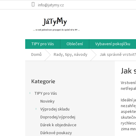
Přejít
info@jatymy.cz
na
obsah
TIPY pro Vás
Oblečení
Vybavení pokojíčku
Domů
Rady, tipy, návody
Jak správně vrstvit
P
Jak 
o
Přeskočit
s
Kategorie
kategorie
Vrstvení
t
netřepal
r
TIPY pro Vás
a
Ideální 
Novinky
n
nezahřej
Výprodej skladu
n
aspektem
í
Doprodej/výprodej
skutečno
rychlesc
p
Dárek k objednávce
zima mn
a
Dárkové poukazy