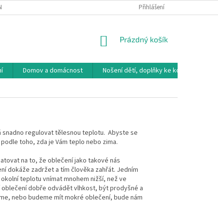
NÁVKA
VRÁCENÍ ZBOŽÍ, VÝMĚNA, REKLAMACE
Přihlášení
DOPRAVA, PLATBY A B
NÁKUPNÍ
Prázdný košík
KOŠÍK
í
Domov a domácnost
Nošení dětí, doplňky ke kočárkům
eň snadno regulovat tělesnou teplotu. Abyste se
y podle toho, zda je Vám teplo nebo zima.
matovat na to, že oblečení jako takové nás
ečení dokáže zadržet a tím člověka zahřát. Jedním
 okolní teplotu vnímat mnohem nižší, než ve
í oblečení dobře odvádět vlhkost, být prodyšné a
potíme, nebo budeme mít mokré oblečení, bude nám