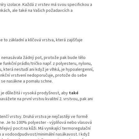
míry izolace. Každá z vrstev má svou specifickou a
ínkách, ale také na Vašich požadavcích a
Je to základní a klíčová vrstva, která zajišťuje
va nenasávala žádný pot, protože pak bude tělo
 funkční prádlo/tričko např. z polyesteru, nylonu,
 která nestudí ani když je vlhká, je hypoalergenní,
o funkční vrstvení nedoporučuje, protože do sebe
zy se nasákne a pomalu schne.
je důležitá i vysoká prodyšnost, aby
také
navážete na první vrstvu kvalitní 2. vrstvou, pak ani
ě tenčí vrstvy. Druhá vrstva je nejčastěji ve formě
chne. Je to 100% polyester - výplňová nebo vlasová
řejivý pocit na kůži. Má vynikající termoregulační
tu a vodoodpudivost/minimální nasákavost. I když