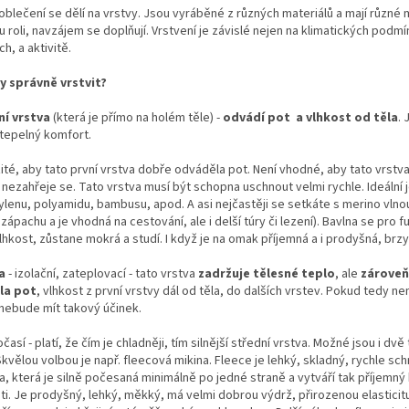
oblečení se dělí na vrstvy. Jsou vyráběné z různých materiálů a mají různé 
u roli, navzájem se doplňují. Vrstvení je závislé nejen na klimatických podm
h, a aktivitě.
y správně vrstvit?
ní vrstva
(která je přímo na holém těle) -
odvádí pot a vlhkost od těla
. 
tepelný komfort.
ité, aby tato první vrstva dobře odváděla pot. Není vhodné, aby tato vrst
nezahřeje se. Tato vrstva musí být schopna uschnout velmi rychle. Ideální je
lenu, polyamidu, bambusu, apod. A asi nejčastěji se setkáte s merino vlnou,
zápachu a je vhodná na cestování, ale i delší túry či lezení). Bavlna se pr
lhkost, zůstane mokrá a studí. I když je na omak příjemná a i prodyšná, br
a
- izolační, zateplovací - tato vrstva
zadržuje tělesné teplo
, ale
zároveň
la pot
, vlhkost z první vrstvy dál od těla, do dalších vrstev. Pokud tedy ne
 nebude mít takový účinek.
časí - platí, že čím je chladněji, tím silnější střední vrstva. Možné jsou i dv
Skvělou volbou je např. fleecová mikina. Fleece je lehký, skladný, rychle s
a, která je silně počesaná minimálně po jedné straně a vytváří tak příjemný h
ti. Je prodyšný, lehký, měkký, má velmi dobrou výdrž, přirozenou elastici