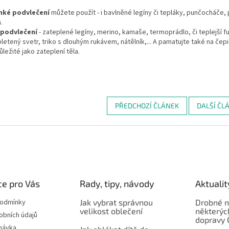
nké podvlečení
můžete použít - i bavlněné legíny či tepláky, punčocháče, 
m.
í podvlečení
- zateplené legíny, merino, kamaše, termoprádlo, či teplejší f
pletený svetr, triko s dlouhým rukávem, nátělník,... A pamatujte také na čepi
ůležité jako zateplení těla.
PŘEDCHOZÍ ČLÁNEK
DALŠÍ ČL
e pro Vás
Rady, tipy, návody
Aktualit
podmínky
Jak vybrat správnou
Drobné n
velikost oblečení
některýc
obních údajů
dopravy 
návka