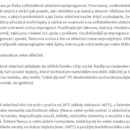
času je třeba softshellové oblečení naimpregnovat. Povrchová, voděodolná
 smývá a ztrácí (jak praním, tak i deštěm) a je nutné ji obnovit. Většinou f
tom, v jakých podmínkách a jak často oblečení nosíte. Když vysledujete, že b
látce přestává tvořit kapky a začíná se vsakovat a na softshellovém obleče
ení ochranné vrstvy impregnací. Používejte jen takovou, která je vhodná na 
formě, také jsou v balení 2v1 spolu s práškem. Osvědčenější je impregnac
novat i spodní, fleecová vrstva a tím se oblečení stane neprodyšným. Vždy
případě naimpregnujete také špínu, kterou pak odstraníte jen velmi těžko
adování je velmi důležité.
lové oblečení ukládejte do skříně/šatníku vždy suché. Raději na studeném
ly být vysoké teploty, které technickým materiálům nesvědčí. Důležitý je ta
 na ramínko, aby mohlo "volně dýchat". Při dlouhodobém uschování použijt
povlak, ne igelitový.
 oblečení/věci lze prát v pračce na 30°C (někdy dokonce i 40°C), v šetrné
nebo nemusíte odstřeďovat vůbec (fleece velmi rychle schne). U oblečení
rte naruby. Nepoužívejte aviváž, bělidla, nečistěte chemicky a nesušte v bu
 Žehlení fleecu si velmi dobře rozmyslete, mohli byste ho velmi snadno p
žehlete naruby na nízkou teplotu (max. 100°C) a použijte bavlněnou látku cob