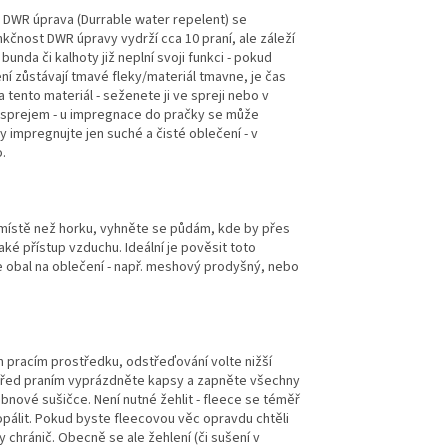
 DWR úprava (Durrable water repelent) se
unkčnost DWR úpravy vydrží cca 10 praní, ale záleží
unda či kalhoty již neplní svoji funkci - pokud
ní zůstávají tmavé fleky/materiál tmavne, je čas
tento materiál - seženete ji ve spreji nebo v
e sprejem - u impregnace do pračky se může
 impregnujte jen suché a čisté oblečení - v
.
 místě než horku, vyhněte se půdám, kde by přes
ké přístup vzduchu. Ideální je pověsit toto
e obal na oblečení - např. meshový prodyšný, nebo
m pracím prostředku, odstřeďování volte nižší
 před praním vyprázdněte kapsy a zapněte všechny
bnové sušičce. Není nutné žehlit - fleece se téměř
opálit. Pokud byste fleecovou věc opravdu chtěli
y chránič. Obecně se ale žehlení (či sušení v