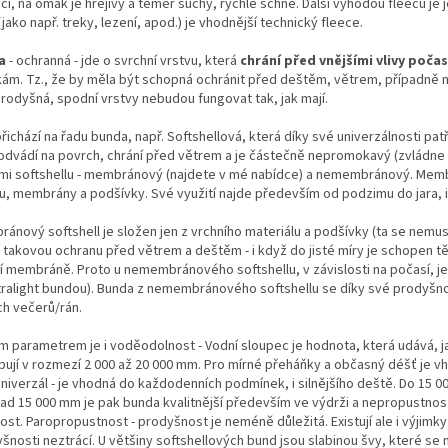
í, na omak je hřejivý a téměř suchý, rychle schne. Další výhodou fleecu j
 (jako např. treky, lezení, apod.) je vhodnější technický fleece.
a
- ochranná - jde o svrchní vrstvu, která
chrání před vnějšími vlivy počas
ám. Tz., že by měla být schopná ochránit před deštěm, větrem, případně m
rodyšná, spodní vrstvy nebudou fungovat tak, jak mají.
řichází na řadu bunda, např. Softshellová, která díky své univerzálnosti pat
odvádí na povrch, chrání před větrem a je částečně nepromokavý (zvládne 
mi softshellu - membránový (najdete v mé nabídce) a nemembránový. Membrá
u, membrány a podšívky. Své využití najde především od podzimu do jara, i v
nový softshell je složen jen z vrchního materiálu a podšívky (ta se nemusí
 takovou ochranu před větrem a deštěm - i když do jisté míry je schopen těl
cí membráně. Proto u nemembránového softshellu, v závislosti na počasí, 
ltralight bundou). Bunda z nemembránového softshellu se díky své prodyšnos
ch večerů/rán.
m parametrem je i voděodolnost - Vodní sloupec je hodnota, která udává, 
bují v rozmezí 2 000 až 20 000 mm. Pro mírné přeháňky a občasný déšť je 
niverzál - je vhodná do každodenních podmínek, i silnějšího deště. Do 15 0
ad 15 000 mm je pak bunda kvalitnější především ve výdrži a nepropustnosti
st. Paropropustnost - prodyšnost je neméně důležitá. Existují ale i výjimk
šnosti neztrácí. U většiny softshellových bund jsou slabinou švy, které s