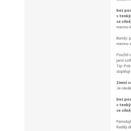
bez pod
s tenk
se siln
merino 
Bundy: p
merino s
Použití 
jarní so
Tip: Pok
doplňují
Zimní s
Je ideál
bez pod
s tenk
se siln
Pamatujt
Raději d