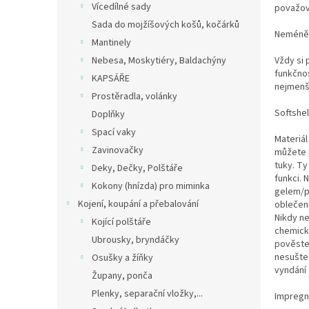
Vícedílné sady
považov
Sada do mojžíšových košů, kočárků
Neméně d
Mantinely
Vždy si 
Nebesa, Moskytiéry, Baldachýny
funkčnos
KAPSÁŘE
nejmenší
Prostěradla, volánky
Softshel
Doplňky
Spací vaky
Materiál
Zavinovačky
můžete p
tuky. T
Deky, Dečky, Polštáře
funkci. 
Kokony (hnízda) pro miminka
gelem/p
Kojení, koupání a přebalování
oblečení
Nikdy ne
Kojící polštáře
chemicky
Ubrousky, bryndáčky
pověste 
nesušte 
Osušky a žíňky
vyndání 
Župany, ponča
Plenky, separační vložky,...
Impreg