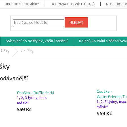
OBCHODNÍ PODMÍNKY
OCHRANA OSOBNÍCH ÚDAJŮ
MOJE OBJED
HLEDAT
Vybavení do postýlek, košů i postelí
Kojení, koupání a přebalován
 žíňky
Osušky
šky
odávanější
Osuška -
Osuška - Ruffle šedá
WaterFriends T
1, 2, 3 týdny, max.
1, 2, 3 týdny, max.
měsíc*
měsíc*
559 Kč
459 Kč