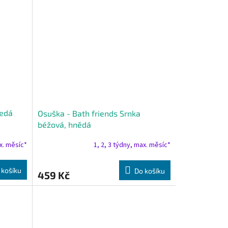
šedá
Osuška - Bath friends Srnka
béžová, hnědá
ax. měsíc*
1, 2, 3 týdny, max. měsíc*
 košíku
Do košíku
459 Kč