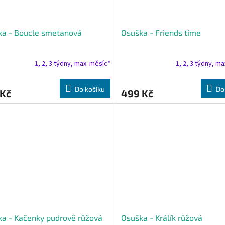
ka - Boucle smetanová
Osuška - Friends time
1, 2, 3 týdny, max. měsíc*
1, 2, 3 týdny, m
Do košíku
Do
 Kč
499 Kč
a - Kačenky pudrově růžová
Osuška - Králík růžová