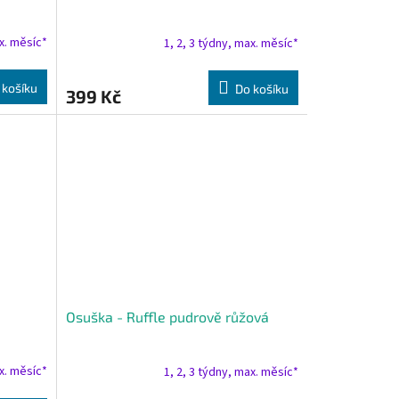
ax. měsíc*
1, 2, 3 týdny, max. měsíc*
 košíku
Do košíku
399 Kč
Osuška - Ruffle pudrově růžová
ax. měsíc*
1, 2, 3 týdny, max. měsíc*