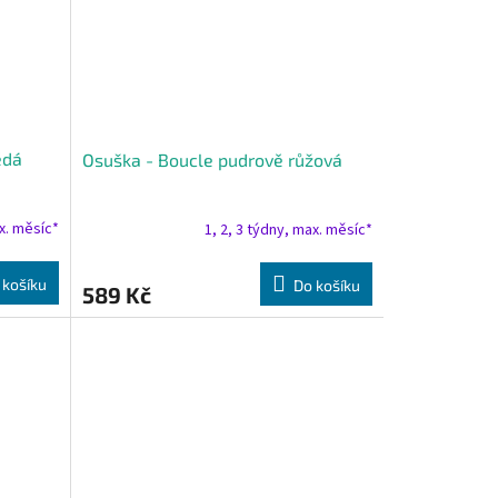
ědá
Osuška - Boucle pudrově růžová
ax. měsíc*
1, 2, 3 týdny, max. měsíc*
 košíku
Do košíku
589 Kč