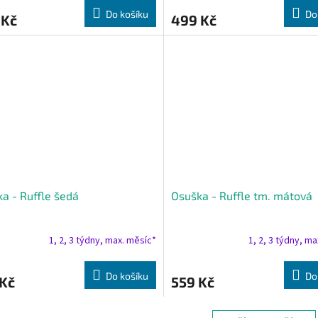
Do košíku
Do
 Kč
499 Kč
a - Ruffle šedá
Osuška - Ruffle tm. mátová
1, 2, 3 týdny, max. měsíc*
1, 2, 3 týdny, m
Do košíku
Do
 Kč
559 Kč