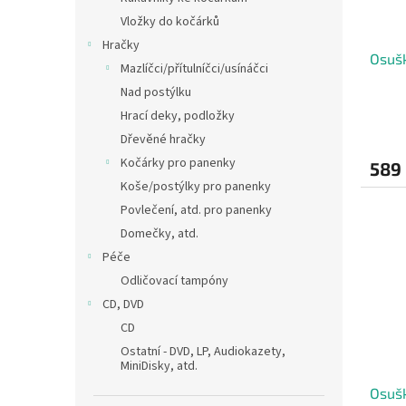
Vložky do kočárků
Hračky
Osuš
Mazlíčci/přítulníčci/usínáčci
Nad postýlku
Hrací deky, podložky
Dřevěné hračky
Kočárky pro panenky
589
Koše/postýlky pro panenky
Povlečení, atd. pro panenky
Domečky, atd.
Péče
Odličovací tampóny
CD, DVD
CD
Ostatní - DVD, LP, Audiokazety,
MiniDisky, atd.
Osušk