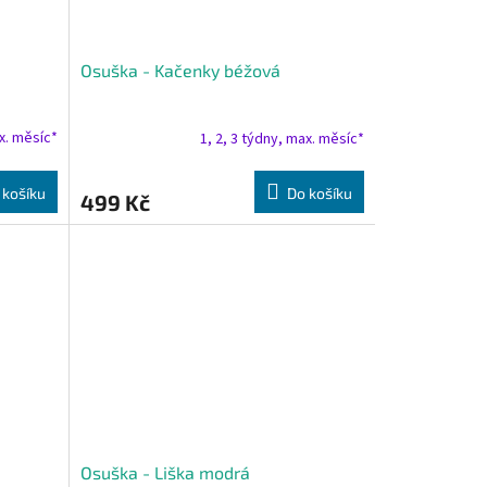
Osuška - Kačenky béžová
ax. měsíc*
1, 2, 3 týdny, max. měsíc*
 košíku
Do košíku
499 Kč
Osuška - Liška modrá