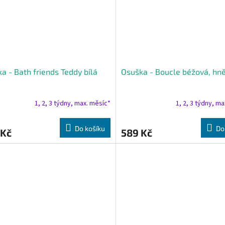
a - Bath friends Teddy bílá
Osuška - Boucle béžová, hn
1, 2, 3 týdny, max. měsíc*
1, 2, 3 týdny, m
Do košíku
Do
 Kč
589 Kč