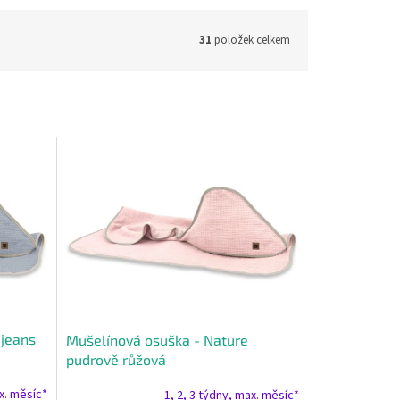
31
položek celkem
 jeans
Mušelínová osuška - Nature
pudrově růžová
ax. měsíc*
1, 2, 3 týdny, max. měsíc*