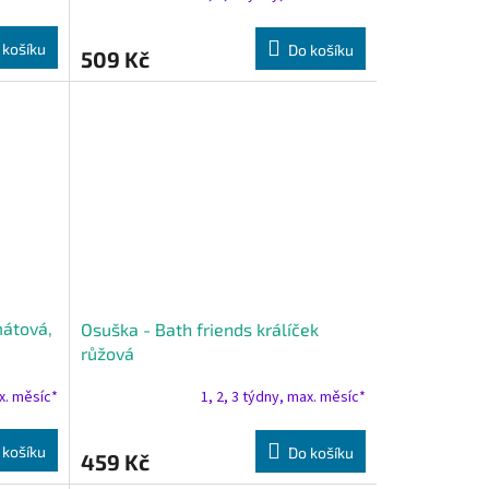
 košíku
Do košíku
509 Kč
mátová,
Osuška - Bath friends králíček
růžová
ax. měsíc*
1, 2, 3 týdny, max. měsíc*
 košíku
Do košíku
459 Kč