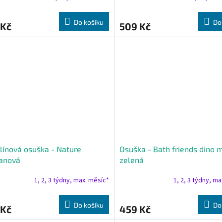
Do košíku
Do
 Kč
509 Kč
ínová osuška - Nature
Osuška - Bath friends dino 
anová
zelená
1, 2, 3 týdny, max. měsíc*
1, 2, 3 týdny, m
Do košíku
Do
 Kč
459 Kč