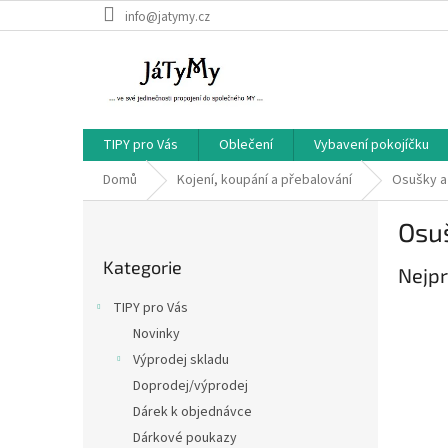
Přejít
info@jatymy.cz
na
obsah
TIPY pro Vás
Oblečení
Vybavení pokojíčku
Domů
Kojení, koupání a přebalování
Osušky a
P
Osu
o
Přeskočit
s
Kategorie
kategorie
Nejpr
t
r
TIPY pro Vás
a
Novinky
n
Výprodej skladu
n
í
Doprodej/výprodej
p
Dárek k objednávce
a
Dárkové poukazy