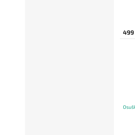
499
Osušk