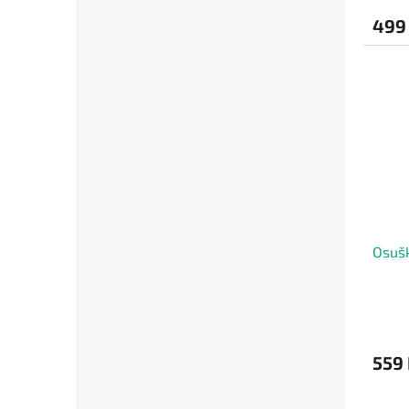
499
Osušk
559