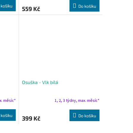
 košíku
Do košíku
559 Kč
Osuška - Vlk bílá
ax. měsíc*
1, 2, 3 týdny, max. měsíc*
 košíku
Do košíku
399 Kč