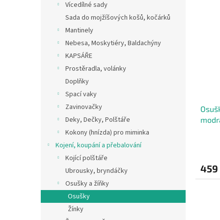
Vícedílné sady
Sada do mojžíšových košů, kočárků
Mantinely
Nebesa, Moskytiéry, Baldachýny
KAPSÁŘE
Prostěradla, volánky
Doplňky
Spací vaky
Zavinovačky
Osušk
Deky, Dečky, Polštáře
modrá
Kokony (hnízda) pro miminka
Kojení, koupání a přebalování
Kojící polštáře
459
Ubrousky, bryndáčky
Osušky a žíňky
Osušky
Žínky