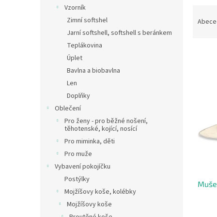
n
Vzorník
Ř
e
a
Zimní softshel
Abece
l
z
Jarní softshell, softshell s beránkem
e
Teplákovina
n
Úplet
í
Bavlna a biobavlna
p
V
Len
r
ý
o
Doplňky
p
d
Oblečení
i
u
s
Pro ženy - pro běžné nošení,
k
těhotenské, kojící, nosící
p
t
Pro miminka, děti
r
ů
o
Pro muže
d
Vybavení pokojíčku
u
Postýlky
Mušel
k
Mojžíšovy koše, kolébky
t
Mojžíšovy koše
ů