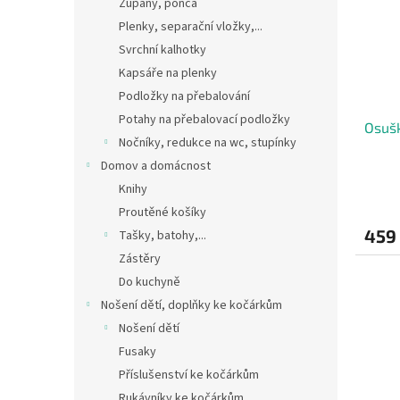
Župany, ponča
Plenky, separační vložky,...
Svrchní kalhotky
Kapsáře na plenky
Podložky na přebalování
Potahy na přebalovací podložky
Osušk
Nočníky, redukce na wc, stupínky
Domov a domácnost
Knihy
Proutěné košíky
459
Tašky, batohy,...
Zástěry
Do kuchyně
Nošení dětí, doplňky ke kočárkům
Nošení dětí
Fusaky
Příslušenství ke kočárkům
Rukávníky ke kočárkům