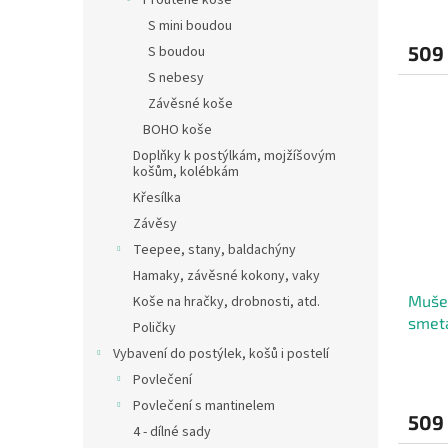
Proutěné koše
S mini boudou
509
S boudou
S nebesy
Závěsné koše
BOHO koše
Doplňky k postýlkám, mojžíšovým
košům, kolébkám
Křesílka
Závěsy
Teepee, stany, baldachýny
Hamaky, závěsné kokony, vaky
Mušel
Koše na hračky, drobnosti, atd.
smet
Poličky
Vybavení do postýlek, košů i postelí
Povlečení
Povlečení s mantinelem
509
4 - dílné sady