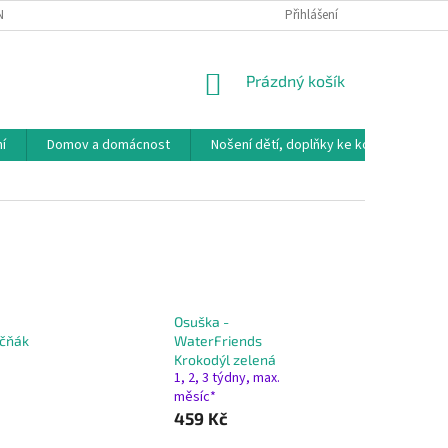
NÁVKA
VRÁCENÍ ZBOŽÍ, VÝMĚNA, REKLAMACE
Přihlášení
DOPRAVA, PLATBY A B
NÁKUPNÍ
Prázdný košík
KOŠÍK
í
Domov a domácnost
Nošení dětí, doplňky ke kočárkům
Osuška -
učňák
WaterFriends
Krokodýl zelená
1, 2, 3 týdny, max.
měsíc*
459 Kč