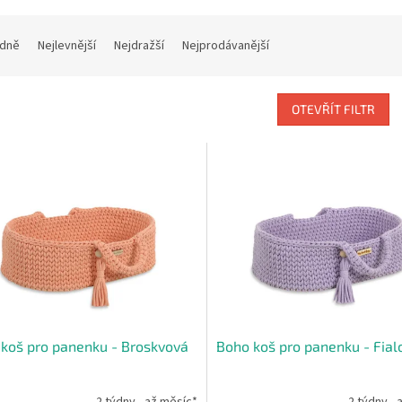
dně
Nejlevnější
Nejdražší
Nejprodávanější
OTEVŘÍT FILTR
koš pro panenku - Broskvová
Boho koš pro panenku - Fial