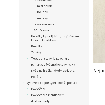
Proutěné koše
S mini boudou
S boudou
S nebesy
Závěsné koše
BOHO koše
Doplňky k postýlkám, mojžíšovým
košům, kolébkám
Křesílka
Závěsy
Teepee, stany, baldachýny
Hamaky, závěsné kokony, vaky
Nejpr
Koše na hračky, drobnosti, atd.
Poličky
Vybavení do postýlek, košů i postelí
Povlečení
Povlečení s mantinelem
4 - dílné sady