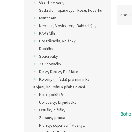
Vícedílné sady
Ř
Sada do mojžíšových košů, kočárků
a
Abece
Mantinely
z
Nebesa, Moskytiéry, Baldachýny
e
n
KAPSÁŘE
í
Prostěradla, volánky
p
Doplňky
V
r
ý
Spací vaky
o
p
Zavinovačky
d
i
Deky, Dečky, Polštáře
u
s
k
Kokony (hnízda) pro miminka
p
t
Kojení, koupání a přebalování
r
ů
o
Kojící polštáře
d
Ubrousky, bryndáčky
u
Osušky a žíňky
Boho 
k
Župany, ponča
t
Plenky, separační vložky,...
ů