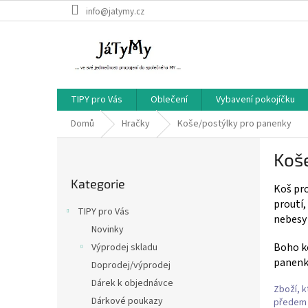
Přejít
info@jatymy.cz
na
obsah
TIPY pro Vás
Oblečení
Vybavení pokojíčku
Domů
Hračky
Koše/postýlky pro panenky
P
Koš
o
Přeskočit
s
Kategorie
kategorie
Koš pro
t
proutí,
r
TIPY pro Vás
nebesy 
a
Novinky
n
Boho ko
Výprodej skladu
n
panenku
í
Doprodej/výprodej
p
Dárek k objednávce
Zboží, k
a
Dárkové poukazy
předem n