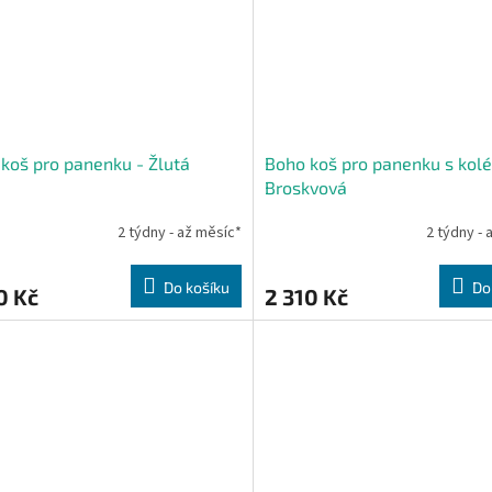
koš pro panenku - Žlutá
Boho koš pro panenku s kolé
Broskvová
2 týdny - až měsíc*
2 týdny - 
Do košíku
Do
0 Kč
2 310 Kč