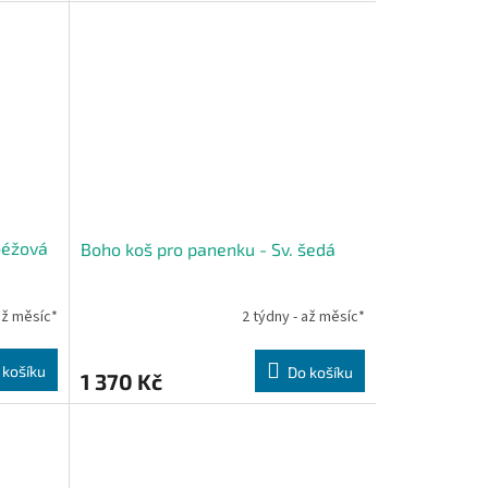
béžová
Boho koš pro panenku - Sv. šedá
až měsíc*
2 týdny - až měsíc*
 košíku
Do košíku
1 370 Kč