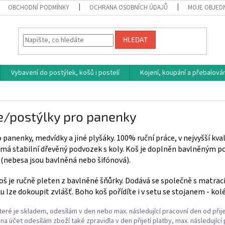
OBCHODNÍ PODMÍNKY
OCHRANA OSOBNÍCH ÚDAJŮ
MOJE OBJED
HLEDAT
Vybavení do postýlek, košů i postelí
Kojení, koupání a přebalován
e/postýlky pro panenky
 panenky, medvídky a jiné plyšáky. 100% ruční práce, v nejvyšší kval
 má stabilní dřevěný podvozek s koly. Koš je doplněn bavlněným p
(nebesa jsou bavlněná nebo šifónová).
š je ručně pleten z bavlněné šňůrky. Dodává se společně s matrac
 lze dokoupit zvlášť. Boho koš pořídíte i v setu se stojanem - ko
teré je skladem, odesílám v den nebo max. následující pracovní den od přije
a účet odesílám zboží také zpravidla v den přijetí platby, max. následující