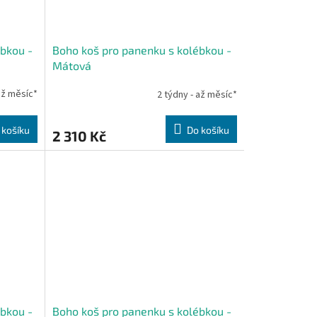
bkou -
Boho koš pro panenku s kolébkou -
Mátová
až měsíc*
2 týdny - až měsíc*
 košíku
Do košíku
2 310 Kč
bkou -
Boho koš pro panenku s kolébkou -