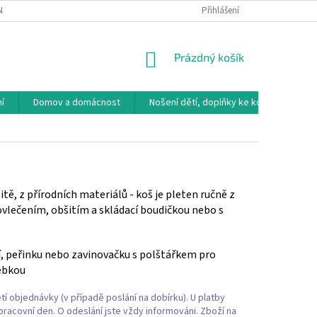
NÁVKA
VRÁCENÍ ZBOŽÍ, VÝMĚNA, REKLAMACE
Přihlášení
DOPRAVA, PLATBY A B
NÁKUPNÍ
Prázdný košík
KOŠÍK
í
Domov a domácnost
Nošení dětí, doplňky ke kočárkům
itě, z přírodních materiálů - koš je pleten ručně z
ovlečením, obšitím a skládací boudičkou nebo s
í, peřinku nebo zavinovačku s polštářkem pro
lébkou
tí objednávky (v případě poslání na dobírku). U platby
 pracovní den. O odeslání jste vždy informováni. Zboží na