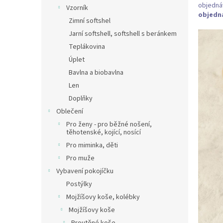
n
objedná
Vzorník
e
objedn
Zimní softshel
l
Jarní softshell, softshell s beránkem
Teplákovina
Úplet
Bavlna a biobavlna
Len
Doplňky
Oblečení
Pro ženy - pro běžné nošení,
těhotenské, kojící, nosící
Pro miminka, děti
Pro muže
Vybavení pokojíčku
Postýlky
Mojžíšovy koše, kolébky
Mojžíšovy koše