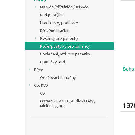
Mazlíčci/přítulníčci/usínáčci
Nad postýlku
Hrací deky, podložky
Dřevěné hračky
Kočárky pro panenky
Koše/postýlky pro panenky
Povlečení, atd. pro panenky
Domečky, atd.
Boho 
Péče
Odličovací tampóny
CD, DVD
CD
Ostatní - DVD, LP, Audiokazety,
1 37
MiniDisky, atd.