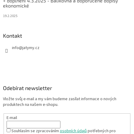
+ doplnění 4.3.2025 - Balíkovna a doporučené dopisy
ekonomické
19.2.2025
Kontakt
info
@
jatymy.cz
Odebírat newsletter
Vložte svůj e-mail a my vám budeme zasílat informace o nových
produktech na našem e-shopu.
E-mail
Souhlasím se zpracováním
osobních údajů
potřebných pro