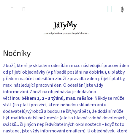
Přejít
NÁKUP
na
obsah
KOŠÍK
Nočníky
Zboží, které je skladem odesílám max. následující pracovní den
od přijetí objednávky (v případě poslání na dobírku), u platby
předem na účet odesílám zboží zpravidla v den přijetí platby,
max. následující pracovní den. O odeslání jste vždy
informováni. Zboží na objednávku je dodáváno
většinou
během 1, 2 - 3 týdnů, max. měsíce
. Někdy se může
stát (to platí pro věci, které nebudou skladem ani u
dodavatelů/výrobců a budou se šít/vyrábět), že dodání může
být maličko delší než měsíc (ale to hlavně v době dovolených,
svátků... či jiných nepředvídatelných okolnostech - když toto
nastane, jste vždy informováni emailem). U objednávek, které