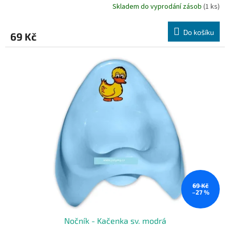
Skladem do vyprodání zásob
(1 ks)
Do košíku
69 Kč
69 Kč
–27 %
Nočník - Kačenka sv. modrá