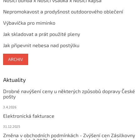
Nosící bunda x Nosící vsadka x Nosící kapsa
Nepromokavost a prodyšnost outdoorového oblečení
Výbavička pro miminko
Jak skladovat a prát použité pleny
Jak připevnit nebesa nad postýlku
ARCHIV
Aktuality
Drobné navýšení ceny u některých způsobů dopravy České
pošty
3.4.2026
Elektronická fakturace
31.12.2025
Změna v obchodních podmínkách - Zvýšení cen Zásilkovny