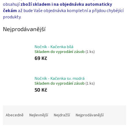
obsahují
zboží skladem i na objednávku
automaticky
čekám
až bude Vaše objednávka kompletní a přijdou chybějící
produkty.
Nejprodávanější
Nočník - Kačenka bílá
Skladem do vyprodání zásob
(1 ks)
69 Kč
Nočník - Kačenka sv. modrá
Skladem do vyprodání zásob
(1 ks)
50 Kč
Ř
a
Abecedně
Nejlevnější
Nejdražší
Nejprodávanější
z
e