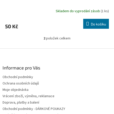
Skladem do vyprodání zásob
(1 ks)
Do košíku
50 Kč
2
položek celkem
O
v
l
Z
á
á
d
p
a
a
Informace pro Vás
c
t
í
Obchodní podmínky
í
p
Ochrana osobních údajů
r
v
Moje objednávka
k
Vrácení zboží, výměna, reklamace
y
Doprava, platby a balení
v
ý
Obchodní podmínky - DÁRKOVÉ POUKAZY
p