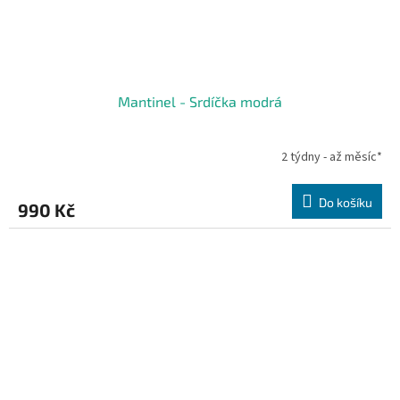
Mantinel - Srdíčka modrá
2 týdny - až měsíc*
Do košíku
990 Kč