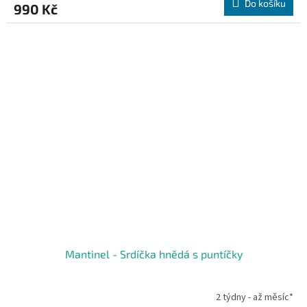
Do košíku
990 Kč
Mantinel - Srdíčka hnědá s puntíčky
2 týdny - až měsíc*