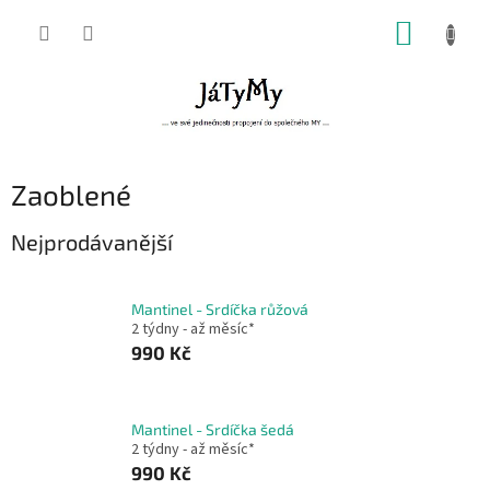
Přejít
NÁKUP
na
obsah
KOŠÍK
Zaoblené
Nejprodávanější
Mantinel - Srdíčka růžová
2 týdny - až měsíc*
990 Kč
Mantinel - Srdíčka šedá
2 týdny - až měsíc*
990 Kč