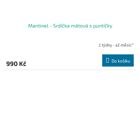
Mantinel - Srdíčka mátová s puntíčky
2 týdny - až měsíc*
Do košíku
990 Kč