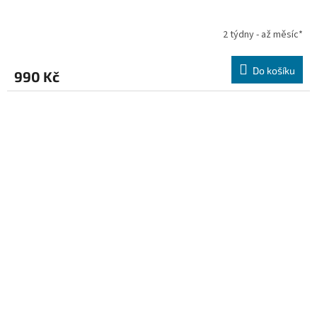
2 týdny - až měsíc*
Do košíku
990 Kč