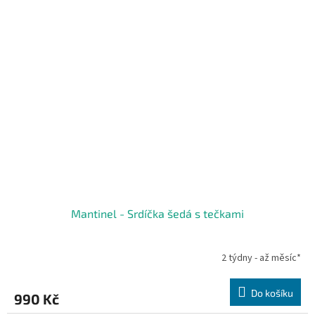
Mantinel - Srdíčka šedá s tečkami
2 týdny - až měsíc*
Do košíku
990 Kč