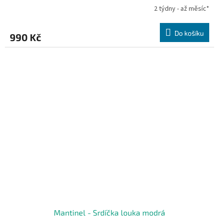
2 týdny - až měsíc*
Do košíku
990 Kč
Mantinel - Srdíčka louka modrá