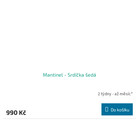
Mantinel - Srdíčka šedá
2 týdny - až měsíc*
Do košíku
990 Kč