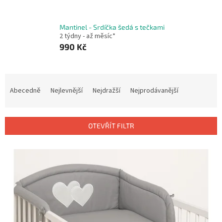
Mantinel - Srdíčka šedá s tečkami
2 týdny - až měsíc*
990 Kč
Ř
a
Abecedně
Nejlevnější
Nejdražší
Nejprodávanější
z
e
n
OTEVŘÍT FILTR
í
p
V
r
ý
o
p
d
i
u
s
k
p
t
r
ů