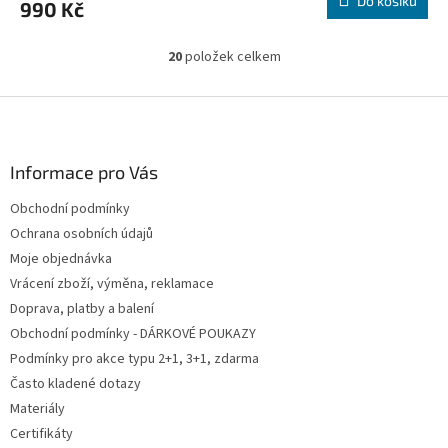
Do košíku
990 Kč
20
položek celkem
O
v
l
Z
á
á
d
p
a
a
Informace pro Vás
c
t
í
Obchodní podmínky
í
p
Ochrana osobních údajů
r
v
Moje objednávka
k
Vrácení zboží, výměna, reklamace
y
Doprava, platby a balení
v
ý
Obchodní podmínky - DÁRKOVÉ POUKAZY
p
Podmínky pro akce typu 2+1, 3+1, zdarma
i
Často kladené dotazy
s
u
Materiály
Certifikáty