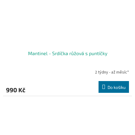
Mantinel - Srdíčka růžová s puntíčky
2 týdny - až měsíc*
Do košíku
990 Kč