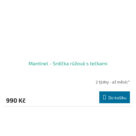
Mantinel - Srdíčka růžová s tečkami
2 týdny - až měsíc*
Do košíku
990 Kč