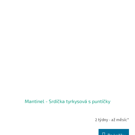
Mantinel - Srdíčka tyrkysová s puntíčky
2 týdny - až měsíc*