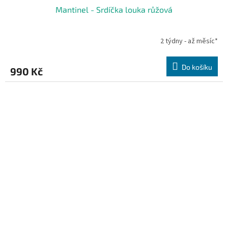
Mantinel - Srdíčka louka růžová
2 týdny - až měsíc*
Do košíku
990 Kč