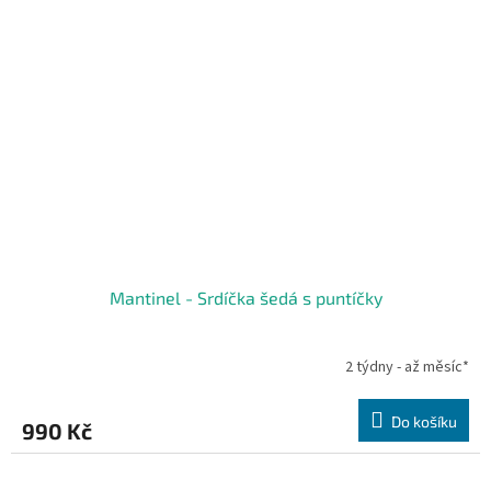
Mantinel - Srdíčka šedá s puntíčky
2 týdny - až měsíc*
Do košíku
990 Kč