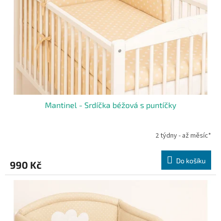
Mantinel - Srdíčka béžová s puntíčky
2 týdny - až měsíc*
Do košíku
990 Kč