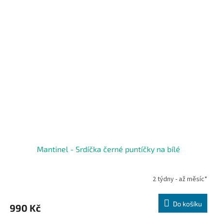
Mantinel - Srdíčka černé puntíčky na bílé
2 týdny - až měsíc*
Do košíku
990 Kč