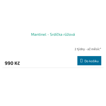
Mantinel - Srdíčka růžová
2 týdny - až měsíc*
Do košíku
990 Kč