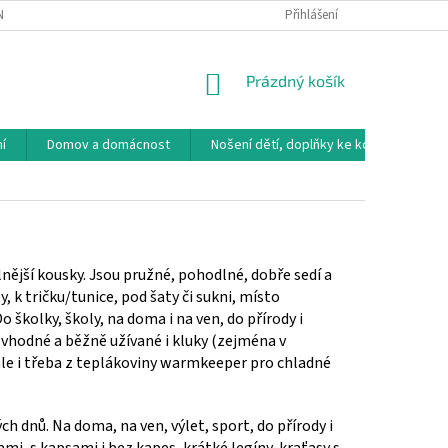
NÁVKA
VRÁCENÍ ZBOŽÍ, VÝMĚNA, REKLAMACE
Přihlášení
DOPRAVA, PLATBY A B
NÁKUPNÍ
Prázdný košík
KOŠÍK
í
Domov a domácnost
Nošení dětí, doplňky ke kočárkům
lnější kousky. Jsou pružné, pohodlné, dobře sedí a
, k tričku/tunice, pod šaty či sukni, místo
 školky, školy, na doma i na ven, do přírody i
u vhodné a běžně užívané i kluky (zejména v
 ale i třeba z teplákoviny warmkeeper pro chladné
 dnů. Na doma, na ven, výlet, sport, do přírody i
mi, s kapsami i bez kapes, krátké legíny, kraťasy s