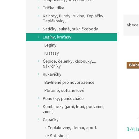
Soupravičky, sety oblečení
Trička, tílka
Kalhoty, Bundy, Mikiny, Tepláčky,
Ř
Teplákovky,...
a
Abece
Šatičky, sukně, sukničkobody
z
Legíny, kraťasy
e
n
Legíny
í
Kraťasy
p
V
Čepice, čelenky, klobouky,...
r
Biob
Nákrčníky
ý
o
Rukavičky
p
d
i
Bavlněné pro novorozence
u
s
Pletené, softshellové
k
p
Ponožky, punčocháče
t
r
ů
Kombinézy (jarní, letní, podzimní,
o
zimní)
d
Capáčky
u
z Teplákoviny, fleecu, apod.
3/4 l
k
ze Softshellu
t