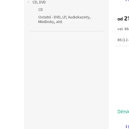
CD, DVD
CD
Ostatní - DVD, LP, Audiokazety,
2
od
MiniDisky, atd.
vel. 8
86 (12
Dětsk
3 