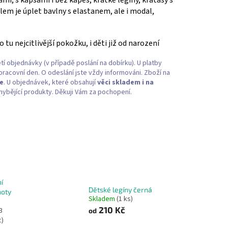
álem je úplet bavlny s elastanem, ale i modal,
 tu nejcitlivější pokožku, i děti již od narození
tí objednávky (v případě poslání na dobírku). U platby
 pracovní den. O odeslání jste vždy informováni. Zboží na
ce
. U objednávek, které obsahují
věci skladem i na
ybějící produkty. Děkuji Vám za pochopení.
í
Dětské legíny černá
hoty
Skladem
(1 ks)
210 Kč
3
od
c)