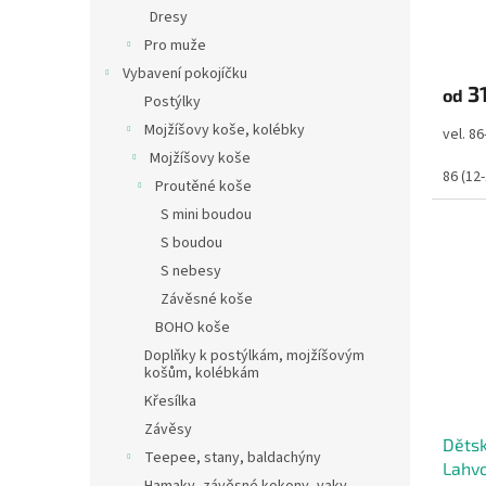
ů
Dresy
Pro muže
Vybavení pokojíčku
31
od
Postýlky
Mojžíšovy koše, kolébky
vel. 8
Mojžíšovy koše
86 (12
Proutěné koše
S mini boudou
S boudou
S nebesy
Závěsné koše
BOHO koše
Doplňky k postýlkám, mojžíšovým
košům, kolébkám
Křesílka
Závěsy
Dětsk
Teepee, stany, baldachýny
Lahv