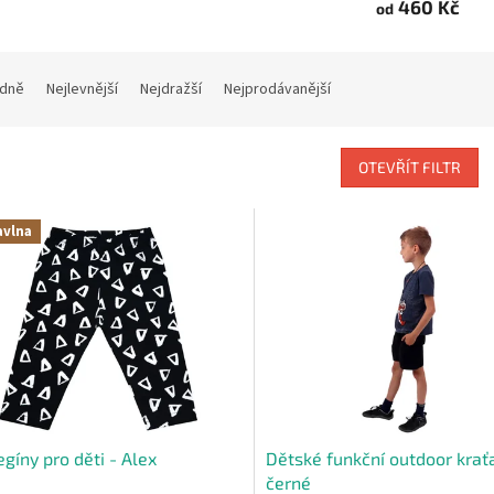
460 Kč
od
dně
Nejlevnější
Nejdražší
Nejprodávanější
OTEVŘÍT FILTR
avlna
egíny pro děti - Alex
Dětské funkční outdoor krať
černé