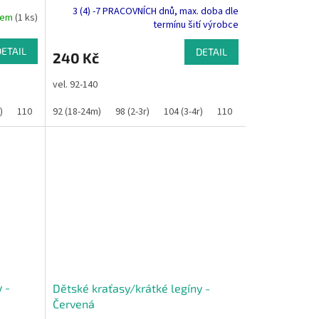
3 (4) -7 PRACOVNÍCH dnů, max. doba dle
dem
(1 ks)
termínu šití výrobce
DETAIL
DETAIL
240 Kč
vel. 92-140
)
110
116
92 (18-24m)
122
128
98 (2-3r)
134
140
104 (3-4r)
110
116
122
12
 -
Dětské kraťasy/krátké legíny -
Červená