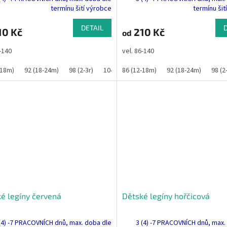
termínu šití výrobce
termínu šit
DETAIL
10 Kč
210 Kč
od
6-140
vel. 86-140
-18m)
92 (18-24m)
98 (2-3r)
104 (3-4r)
86 (12-18m)
110
116
92 (18-24m)
122
128
98 (2
é legíny červená
Dětské legíny hořčicová
(4) -7 PRACOVNÍCH dnů, max. doba dle
3 (4) -7 PRACOVNÍCH dnů, max.