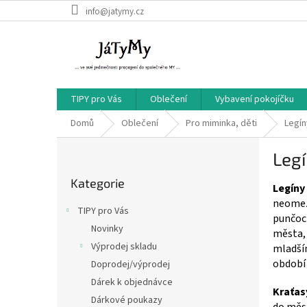
Přejít
info@jatymy.cz
na
obsah
TIPY pro Vás
Oblečení
Vybavení pokojíčku
Domů
Oblečení
Pro miminka, děti
Legín
P
Legí
o
Přeskočit
s
Kategorie
kategorie
Legíny
t
neomezu
r
TIPY pro Vás
punčoch
a
Novinky
města, 
n
Výprodej skladu
mladším
n
období 
í
Doprodej/výprodej
p
Dárek k objednávce
Kraťas
a
Dárkové poukazy
do měst