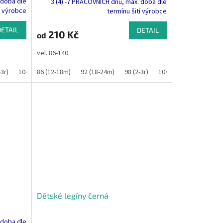
 doba dle
3 (4) -7 PRACOVNÍCH dnů, max. doba dle
í výrobce
termínu šití výrobce
DETAIL
DETAIL
210 Kč
od
vel. 86-140
-3r)
134
140
104 (3-4r)
86 (12-18m)
110
116
92 (18-24m)
122
128
98 (2-3r)
134
140
104 (3-4r)
110
11
Dětské legíny černá
 doba dle