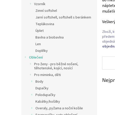
n
Vzorník
náplete
e
Zimní softshel
mušelín
l
Jarní softshell, softshell s beránkem
Veškerý
Teplákovina
Úplet
Zboží, k
předem n
Bavlna a biobavlna
objedná
Len
objedn
Doplňky
Oblečení
Pro ženy - pro běžné nošení,
těhotenské, kojící, nosící
Pro miminka, děti
Nejpr
Body
Dupačky
Polodupačky
Kabátky/košilky
Overaly, pyžama a noční košile