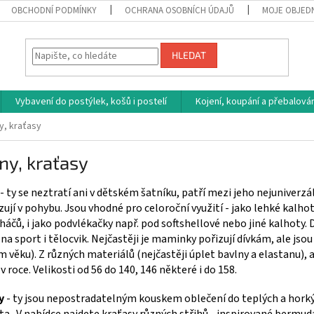
OBCHODNÍ PODMÍNKY
OCHRANA OSOBNÍCH ÚDAJŮ
MOJE OBJED
HLEDAT
Vybavení do postýlek, košů i postelí
Kojení, koupání a přebalován
y, kraťasy
ny, kraťasy
- ty se neztratí ani v dětském šatníku, patří mezi jeho nejuniverzá
jí v pohybu. Jsou vhodné pro celoroční využití - jako lehké kalhoty
áčů, i jako podvlékačky např. pod softshellové nebo jiné kalhoty. Do
na sport i tělocvik. Nejčastěji je maminky pořizují dívkám, ale jso
 věku). Z různých materiálů (nejčastěji úplet bavlny a elastanu),
v roce. Velikosti od 56 do 140, 146 některé i do 158.
y
- ty jsou nepostradatelným kouskem oblečení do teplých a horkých
a.. V nabídce najdete kraťasy různých střihů - inspirované bermuda