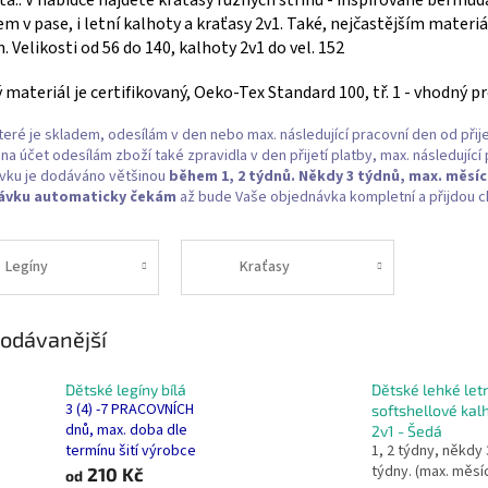
m v pase, i letní kalhoty a kraťasy 2v1. Také, nejčastějším materi
. Velikosti od 56 do 140, kalhoty 2v1 do vel. 152
 materiál je certifikovaný, Oeko-Tex Standard 100, tř. 1 - vhodný pro
teré je skladem, odesílám v den nebo max. následující pracovní den od přije
a účet odesílám zboží také zpravidla v den přijetí platby, max. následující
vku je dodáváno většinou
během 1, 2 týdnů. Někdy 3 týdnů, max. měsí
ávku
automaticky čekám
až bude Vaše objednávka kompletní a přijdou ch
Legíny
Kraťasy
odávanější
Dětské legíny bílá
Dětské lehké letn
3 (4) -7 PRACOVNÍCH
softshellové kal
dnů, max. doba dle
2v1 - Šedá
termínu šití výrobce
1, 2 týdny, někdy 
týdny. (max. měsí
210 Kč
od