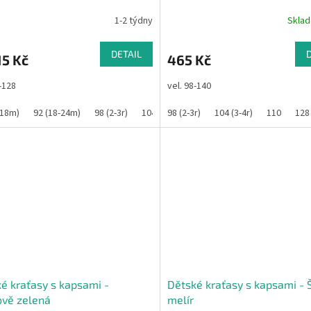
1-2 týdny
Skla
DETAIL
5 Kč
465 Kč
6-128
vel. 98-140
-18m)
92 (18-24m)
98 (2-3r)
104 (3-4r)
98 (2-3r)
110
104 (3-4r)
116
122
110
128
128
é kraťasy s kapsami -
Dětské kraťasy s kapsami - 
ově zelená
melír