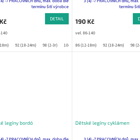
(4) -7 PRACOVNÍCH dnů, max. doba dle
3 (4) -7 PRACOVNÍCH dnů, max.
termínu šití výrobce
termínu šit
DETAIL
 Kč
190 Kč
6-140
vel. 86-140
-18m)
92 (18-24m)
98 (2-3r)
104 (3-4r)
86 (12-18m)
110
116
92 (18-24m)
122
128
98 (2
é legíny bordó
Dětské legíny cyklámen
(4) -7 PRACOVNÍCH dnů, max. doba dle
3 (4) -7 PRACOVNÍCH dnů, max.