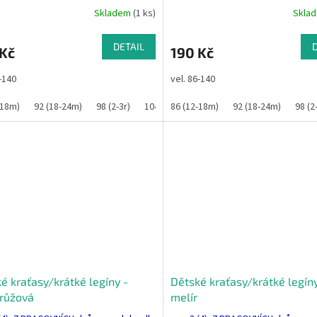
Skladem
(1 ks)
Skla
DETAIL
 Kč
190 Kč
6-140
vel. 86-140
-18m)
92 (18-24m)
98 (2-3r)
104 (3-4r)
86 (12-18m)
110
116
92 (18-24m)
122
128
98 (2
é kraťasy/krátké legíny -
Dětské kraťasy/krátké legín
růžová
melír