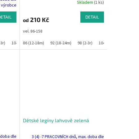
Skladem
(1 ks)
í výrobce
DETAIL
DETAIL
210 Kč
od
vel. 86-158
-3r)
134
140
104 (3-4r)
86 (12-18m)
110
116
92 (18-24m)
122
128
98 (2-3r)
134
140
104 (3-4r)
110
11
Dětské legíny lahvově zelená
 doba dle
3 (4) -7 PRACOVNÍCH dnů, max. doba dle