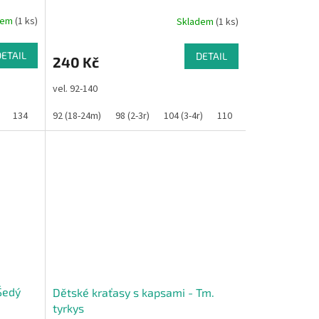
dem
(1 ks)
Skladem
(1 ks)
DETAIL
DETAIL
240 Kč
vel. 92-140
134
140
92 (18-24m)
98 (2-3r)
104 (3-4r)
110
116
122
12
Šedý
Dětské kraťasy s kapsami - Tm.
tyrkys