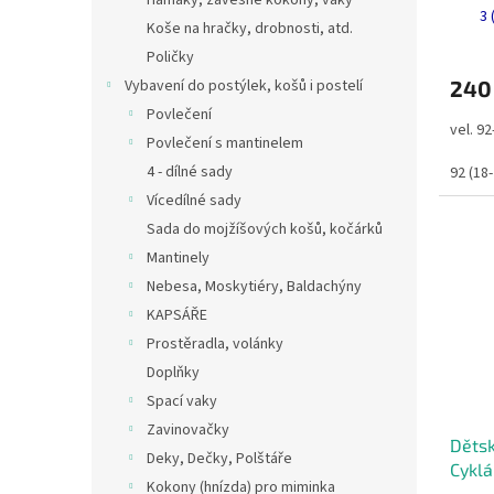
Hamaky, závěsné kokony, vaky
3 
Koše na hračky, drobnosti, atd.
Poličky
Vybavení do postýlek, košů i postelí
240
Povlečení
vel. 9
Povlečení s mantinelem
4 - dílné sady
92 (18
Vícedílné sady
Sada do mojžíšových košů, kočárků
Mantinely
Nebesa, Moskytiéry, Baldachýny
KAPSÁŘE
Prostěradla, volánky
Doplňky
Spací vaky
Zavinovačky
Dětsk
Deky, Dečky, Polštáře
Cykl
Kokony (hnízda) pro miminka