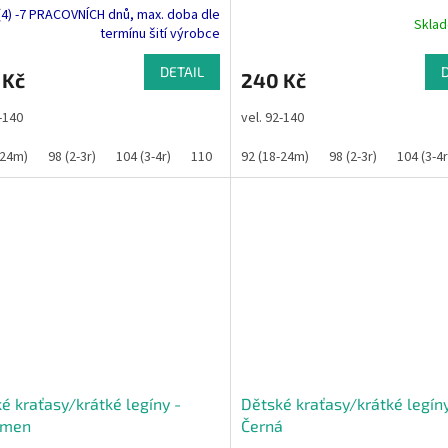
(4) -7 PRACOVNÍCH dnů, max. doba dle
Skla
termínu šití výrobce
DETAIL
 Kč
240 Kč
2-140
vel. 92-140
-24m)
98 (2-3r)
104 (3-4r)
110
116
92 (18-24m)
122
128
98 (2-3r)
134
140
104 (3-4r
é kraťasy/krátké legíny -
Dětské kraťasy/krátké legíny
ámen
Černá