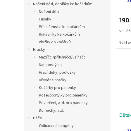
3 
Nošení dětí, doplňky ke kočárkům
Nošení dětí
Fusaky
190
Příslušenství ke kočárkům
vel. 8
Rukávníky ke kočárkům
Vložky do kočárků
86 (12
Hračky
Mazlíčci/přítulníčci/usínáčci
Nad postýlku
Hrací deky, podložky
Dřevěné hračky
Kočárky pro panenky
Koše/postýlky pro panenky
Povlečení, atd. pro panenky
Domečky, atd.
Dětsk
Péče
Odličovací tampóny
3 