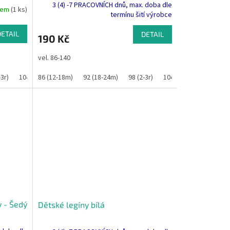
3 (4) -7 PRACOVNÍCH dnů, max. doba dle
dem
(1 ks)
termínu šití výrobce
DETAIL
DETAIL
190 Kč
vel. 86-140
-3r)
134
140
104 (3-4r)
86 (12-18m)
110
116
92 (18-24m)
122
128
98 (2-3r)
134
140
104 (3-4r)
110
11
y - Šedý
Dětské legíny bílá