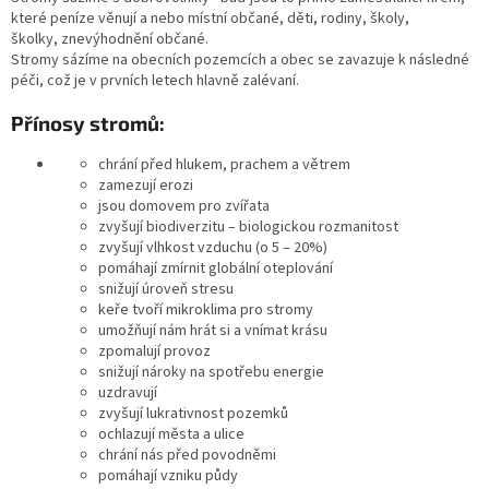
které peníze věnují a nebo místní občané, děti, rodiny, školy,
školky, znevýhodnění občané.
Stromy sázíme na obecních pozemcích a obec se zavazuje k následné
péči, což je v prvních letech hlavně zalévaní.
Přínosy stromů:
chrání před hlukem, prachem a větrem
zamezují erozi
jsou domovem pro zvířata
zvyšují biodiverzitu – biologickou rozmanitost
zvyšují vlhkost vzduchu (o 5 – 20%)
pomáhají zmírnit globální oteplování
snižují úroveň stresu
keře tvoří mikroklima pro stromy
umožňují nám hrát si a vnímat krásu
zpomalují provoz
snižují nároky na spotřebu energie
uzdravují
zvyšují lukrativnost pozemků
ochlazují města a ulice
chrání nás před povodněmi
pomáhají vzniku půdy