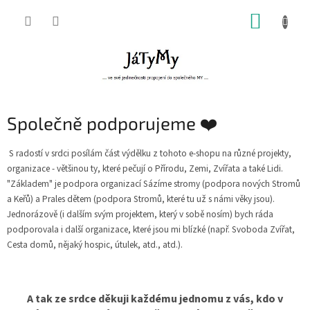
Přejít
NÁKUP
na
obsah
KOŠÍK
Společně podporujeme ❤️
S radostí v srdci posílám část výdělku z tohoto e-shopu na různé projekty,
organizace - většinou ty, které pečují o Přírodu, Zemi, Zvířata a také Lidi.
"Základem" je podpora organizací Sázíme stromy (podpora nových Stromů
a Keřů) a Prales dětem (podpora Stromů, které tu už s námi věky jsou).
Jednorázově (i dalším svým projektem, který v sobě nosím) bych ráda
podporovala i další organizace, které jsou mi blízké (např. Svoboda Zvířat,
Cesta domů, nějaký hospic, útulek, atd., atd.).
A tak ze srdce děkuji každému jednomu z vás, kdo v