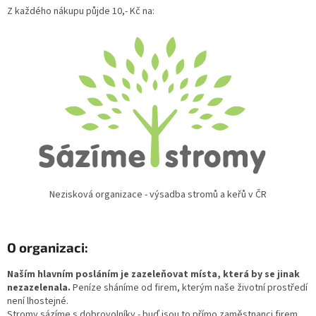
Z každého nákupu půjde 10,- Kč na:
Nezisková organizace - výsadba stromů a keřů v ČR
O organizaci:
Naším hlavním posláním je zazeleňovat místa, která by se jinak
nezazelenala.
Peníze sháníme od firem, kterým naše životní prostředí
není lhostejné.
Stromy sázíme s dobrovolníky - buď jsou to přímo zaměstnanci firem,