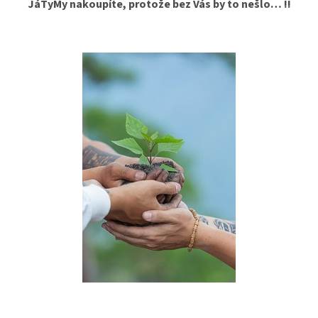
JáTyMy nakoupíte, protože bez Vás by to nešlo… !!