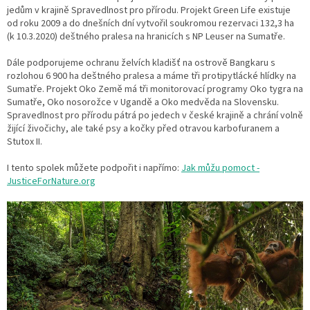
jedům v krajině Spravedlnost pro přírodu. Projekt Green Life existuje
od roku 2009 a do dnešních dní vytvořil soukromou rezervaci 132,3 ha
(k 10.3.2020) deštného pralesa na hranicích s NP Leuser na Sumatře.
Dále podporujeme ochranu želvích kladišť na ostrově Bangkaru s
rozlohou 6 900 ha deštného pralesa a máme tři protipytlácké hlídky na
Sumatře. Projekt Oko Země má tři monitorovací programy Oko tygra na
Sumatře, Oko nosorožce v Ugandě a Oko medvěda na Slovensku.
Spravedlnost pro přírodu pátrá po jedech v české krajině a chrání volně
žijící živočichy, ale také psy a kočky před otravou karbofuranem a
Stutox II.
I tento spolek můžete podpořit i napřímo:
Jak můžu pomoct -
JusticeForNature.org