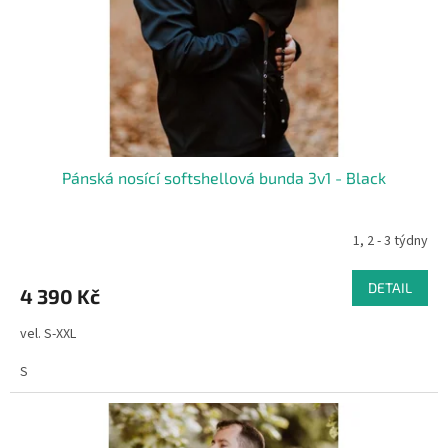
o
d
u
k
t
ů
Pánská nosící softshellová bunda 3v1 - Black
1, 2 - 3 týdny
DETAIL
4 390 Kč
vel. S-XXL
S