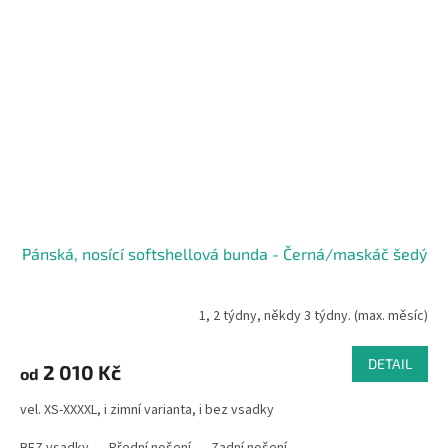
Pánská, nosící softshellová bunda - Černá/maskáč šedý
1, 2 týdny, někdy 3 týdny. (max. měsíc)
DETAIL
2 010 Kč
od
vel. XS-XXXXL, i zimní varianta, i bez vsadky
BEZ vsadky
Přední nošení
Zadní nošení