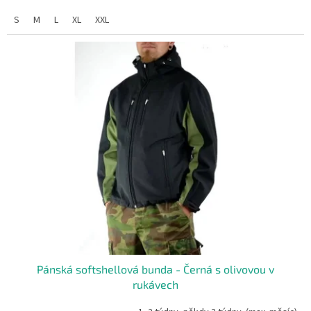
S
M
L
XL
XXL
Pánská softshellová bunda - Černá s olivovou v
rukávech