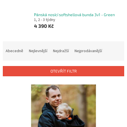
Pánská nosící softshellová bunda 3v1 - Green
1, 2 - 3 týdny
4 390 Kč
Ř
a
Abecedně
Nejlevnější
Nejdražší
Nejprodávanější
z
e
n
OTEVŘÍT FILTR
í
p
V
r
ý
o
p
d
i
u
s
k
p
t
r
ů