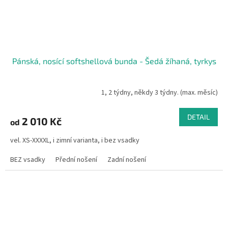
Pánská, nosící softshellová bunda - Šedá žíhaná, tyrkys
1, 2 týdny, někdy 3 týdny. (max. měsíc)
DETAIL
2 010 Kč
od
vel. XS-XXXXL, i zimní varianta, i bez vsadky
BEZ vsadky
Přední nošení
Zadní nošení