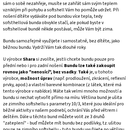
sám o sobě nezahřeje, musíte se zahřát sám svým teplem
vzniklým při pohybu a softshell Vám ho pomůže udržet. Při
nošení dítěte vydáváte pod bundou více tepla, tedy
sofsthellová bunda obvykle stačí, ale pokud byste v
softshellové bundě někde postával, může Vám být zima.
Bundu samozřejmě využijete i samostatně, bez dítěte, jako
běžnou bundu. Vydrží Vám tak dlouhé roky.
U výrobce
Shara
si zvolíte, jestli chcete bundu pouze pro
přední nebo i pro zadní nošení.
Bundu lze také zakoupit
rovnou jako "nenosící", bez vsadky
.
Také
je, u tohoto
výrobce,
možnost úprav
(např. prodloužení, zkrácení, reflexní
prvky, apod.) a vlastní barevné kombinace (z látek, které má
tento výrobce v nabídce). Máte tak velmi mnoho možností a
bundu si nechat vytvořit přímo na míru. Většina bund je ušita
ze zimního softshellu s parametry 10/3, které jsou ideální pro
běžné aktivity v našem podnebí, ochrání Vás před větrem i
deštěm.
Dále u těchto bund můžete volit ze 3 druhů
"zateplení" - buď můžete mít bundu bez podšívky, tz. ušitou
pouze ze zimního softshellu - tuto bundu využijete po většinu