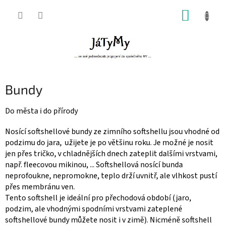
Přejít
NÁKUP
na
obsah
KOŠÍK
Bundy
Do města i do přírody
Nosící softshellové bundy ze zimního softshellu jsou vhodné od
podzimu do jara, užijete je po většinu roku. Je možné je nosit
jen přes tričko, v chladnějších dnech zateplit dalšími vrstvami,
např. fleecovou mikinou, ... Softshellová nosící bunda
neprofoukne, nepromokne, teplo drží uvnitř, ale vlhkost pustí
přes membránu ven.
Tento softshell je ideální pro přechodová období (jaro,
podzim, ale vhodnými spodními vrstvami zateplené
softshellové bundy můžete nosit i v zimě). Nicméně softshell