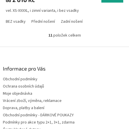
od
vel. XS-XXXXL, i zimní varianta, i bez vsadky
BEZ vsadky
Přední nošení
Zadní nošení
11
položek celkem
O
v
l
Z
á
á
d
p
a
a
Informace pro Vás
c
t
í
Obchodní podmínky
í
p
Ochrana osobních údajů
r
v
Moje objednávka
k
Vrácení zboží, výměna, reklamace
y
Doprava, platby a balení
v
ý
Obchodní podmínky - DÁRKOVÉ POUKAZY
p
Podmínky pro akce typu 2+1, 3+1, zdarma
i