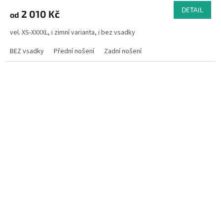
DETAIL
2 010 Kč
od
vel. XS-XXXXL, i zimní varianta, i bez vsadky
BEZ vsadky
Přední nošení
Zadní nošení