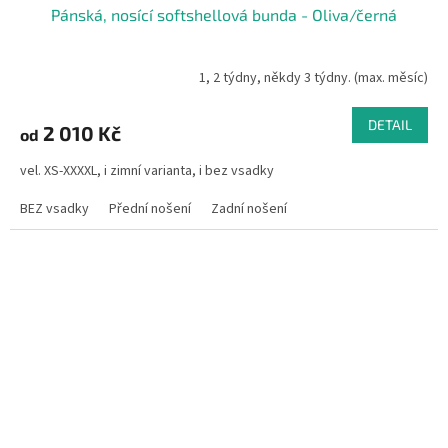
Pánská, nosící softshellová bunda - Oliva/černá
1, 2 týdny, někdy 3 týdny. (max. měsíc)
DETAIL
2 010 Kč
od
vel. XS-XXXXL, i zimní varianta, i bez vsadky
BEZ vsadky
Přední nošení
Zadní nošení