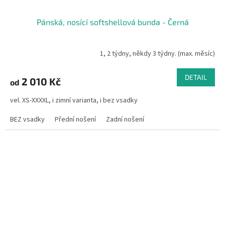
Pánská, nosící softshellová bunda - Černá
1, 2 týdny, někdy 3 týdny. (max. měsíc)
DETAIL
2 010 Kč
od
vel. XS-XXXXL, i zimní varianta, i bez vsadky
BEZ vsadky
Přední nošení
Zadní nošení