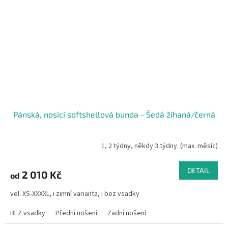
Pánská, nosící softshellová bunda - Šedá žíhaná/černá
1, 2 týdny, někdy 3 týdny. (max. měsíc)
DETAIL
2 010 Kč
od
vel. XS-XXXXL, i zimní varianta, i bez vsadky
BEZ vsadky
Přední nošení
Zadní nošení