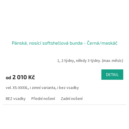
Pánská, nosící softshellová bunda - Černá/maskáč
1, 2 týdny, někdy 3 týdny. (max. měsíc)
DETAIL
2 010 Kč
od
vel. XS-XXXXL, i zimní varianta, i bez vsadky
BEZ vsadky
Přední nošení
Zadní nošení