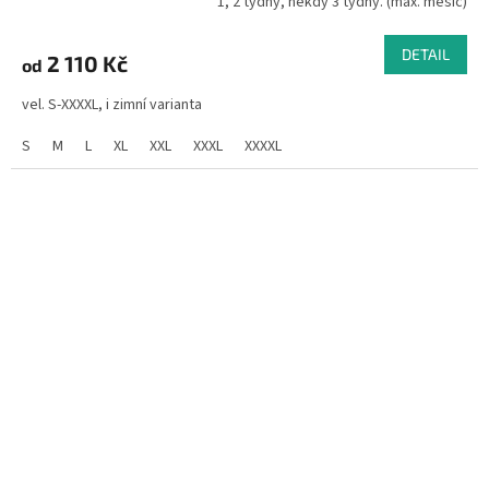
1, 2 týdny, někdy 3 týdny. (max. měsíc)
DETAIL
2 110 Kč
od
vel. S-XXXXL, i zimní varianta
S
M
L
XL
XXL
XXXL
XXXXL