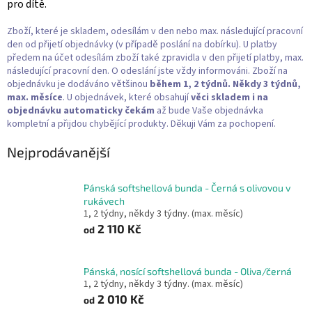
pro dítě.
Zboží, které je skladem, odesílám v den nebo max. následující pracovní
den od přijetí objednávky (v případě poslání na dobírku). U platby
předem na účet odesílám zboží také zpravidla v den přijetí platby, max.
následující pracovní den. O odeslání jste vždy informováni. Zboží na
objednávku je dodáváno většinou
během 1, 2 týdnů. Někdy 3 týdnů,
max. měsíce
. U objednávek, které obsahují
věci skladem i na
objednávku
automaticky čekám
až bude Vaše objednávka
kompletní a přijdou chybějící produkty. Děkuji Vám za pochopení.
Nejprodávanější
Pánská softshellová bunda - Černá s olivovou v
rukávech
1, 2 týdny, někdy 3 týdny. (max. měsíc)
2 110 Kč
od
Pánská, nosící softshellová bunda - Oliva/černá
1, 2 týdny, někdy 3 týdny. (max. měsíc)
2 010 Kč
od