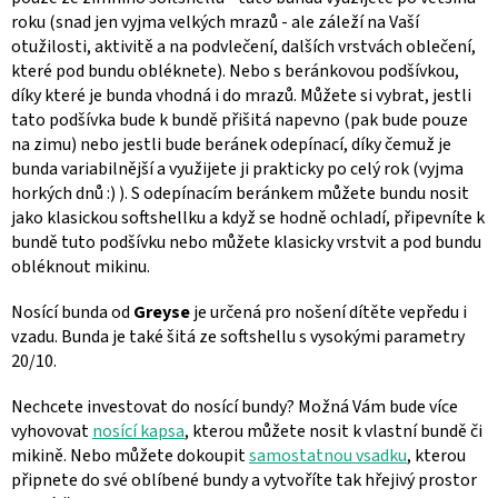
roku (snad jen vyjma velkých mrazů - ale záleží na Vaší
otužilosti, aktivitě a na podvlečení, dalších vrstvách oblečení,
které pod bundu obléknete). Nebo s beránkovou podšívkou,
díky které je bunda vhodná i do mrazů. Můžete si vybrat, jestli
tato podšívka bude k bundě přišitá napevno (pak bude pouze
na zimu) nebo jestli bude beránek odepínací, díky čemuž je
bunda variabilnější a využijete ji prakticky po celý rok (vyjma
horkých dnů :) ). S odepínacím beránkem můžete bundu nosit
jako klasickou softshellku a když se hodně ochladí, připevníte k
bundě tuto podšívku nebo můžete klasicky vrstvit a pod bundu
obléknout mikinu.
Nosící bunda od
Greyse
je určená pro nošení dítěte vepředu i
vzadu. Bunda je také šitá ze softshellu s vysokými parametry
20/10.
Nechcete investovat do nosící bundy? Možná Vám bude více
vyhovovat
nosící kapsa
, kterou můžete nosit k vlastní bundě či
mikině. Nebo můžete dokoupit
samostatnou vsadku
, kterou
připnete do své oblíbené bundy a vytvoříte tak hřejivý prostor