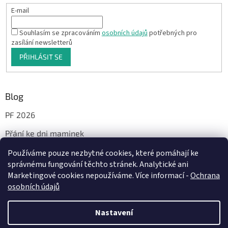
E-mail
Souhlasím se zpracováním
osobních údajů
potřebných pro
zasílání newsletterů
PŘIHLÁSIT SE
Blog
PF 2026
Přání ke dni maminek
Používáme pouze nezbytné cookies, které pomáhají ke
správnému fungování těchto stránek. Analytické ani
Facebook
Marketingové cookies nepoužíváme. Více informací -
Ochrana
osobních údajů
Nastavení
Vytvořil Shoptet