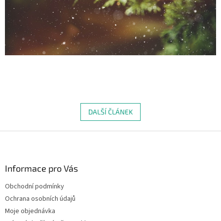
DALŠÍ ČLÁNEK
Z
á
p
a
Informace pro Vás
t
Obchodní podmínky
í
Ochrana osobních údajů
Moje objednávka