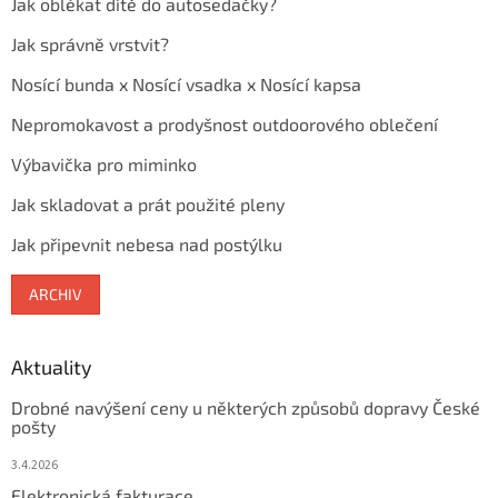
Jak oblékat dítě do autosedačky?
Jak správně vrstvit?
Nosící bunda x Nosící vsadka x Nosící kapsa
Nepromokavost a prodyšnost outdoorového oblečení
Výbavička pro miminko
Jak skladovat a prát použité pleny
Jak připevnit nebesa nad postýlku
ARCHIV
Aktuality
Drobné navýšení ceny u některých způsobů dopravy České
pošty
3.4.2026
Elektronická fakturace