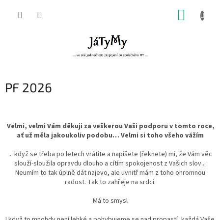
Přejít
NÁKUP
na
obsah
KOŠÍK
PF 2026
Velmi, velmi Vám děkuji za veškerou Vaši podporu v tomto roce,
ať už měla jakoukoliv podobu… Velmi si toho všeho vážím
... když se třeba po letech vrátíte a napíšete (řeknete) mi, že Vám věc
slouží-sloužila opravdu dlouho a cítím spokojenost z Vašich slov...
Neumím to tak úplně dát najevo, ale uvnitř mám z toho ohromnou
radost. Tak to zahřeje na srdci.
Má to smysl
I když to mnohdy není lehké a pohybujeme se nad propastí, každá Vaše