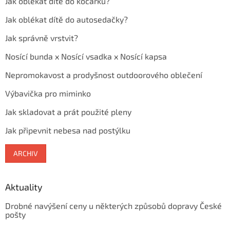
Jak oblékat dítě do kočárku?
Jak oblékat dítě do autosedačky?
Jak správně vrstvit?
Nosící bunda x Nosící vsadka x Nosící kapsa
Nepromokavost a prodyšnost outdoorového oblečení
Výbavička pro miminko
Jak skladovat a prát použité pleny
Jak připevnit nebesa nad postýlku
ARCHIV
Aktuality
Drobné navýšení ceny u některých způsobů dopravy České
pošty