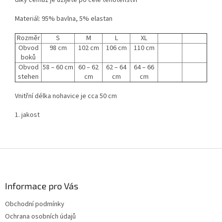
díky čemuž je užijete po celé těhotenství
Materiál: 95% bavlna, 5% elastan
Rozměr
S
M
L
XL
Obvod
98 cm
102 cm
106 cm
110 cm
boků
Obvod
58 – 60 cm
60 – 62
62 – 64
64 – 66
stehen
cm
cm
cm
Vnitřní délka nohavice je cca 50 cm
1. jakost
Z
á
p
a
Informace pro Vás
t
Obchodní podmínky
í
Ochrana osobních údajů