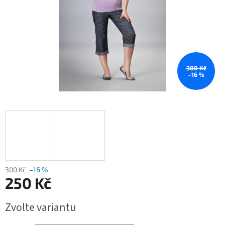
300 Kč
–16 %
300 Kč
–16 %
250 Kč
Měrná
Zvolte variantu
cena: