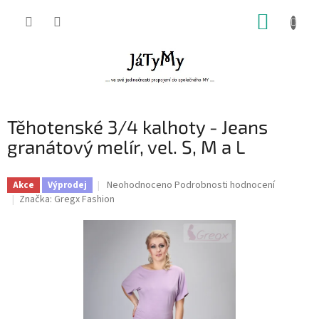
Přejít
NÁKUP
na
obsah
KOŠÍK
Těhotenské 3/4 kalhoty - Jeans
granátový melír, vel. S, M a L
Průměrné
Neohodnoceno
Podrobnosti hodnocení
Akce
Výprodej
hodnocení
Značka:
Gregx Fashion
produktu
je
0,0
z
5
hvězdiček.