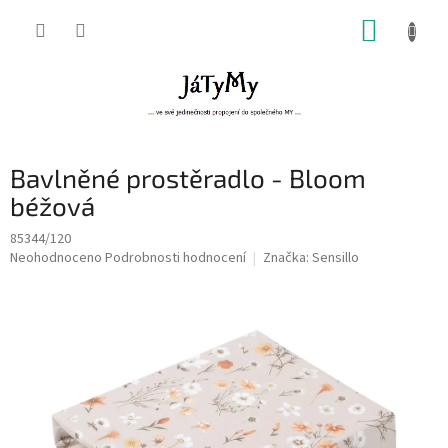
Přejít
NÁKUP
na
obsah
KOŠÍK
Bavlněné prostěradlo - Bloom
béžová
85344/120
Průměrné
Neohodnoceno
Podrobnosti hodnocení
Značka:
Sensillo
hodnocení
produktu
je
0,0
z
5
hvězdiček.