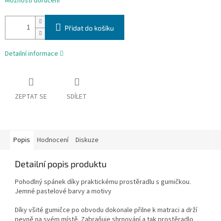
Možnosti doručení
Přidat do košíku
Detailní informace
ZEPTAT SE
SDÍLET
Popis
Hodnocení
Diskuze
Detailní popis produktu
Pohodlný spánek díky praktickému prostěradlu s gumičkou.
Jemné pastelové barvy a motivy
Díky všité gumičce po obvodu dokonale přilne k matraci a drží
pevně na svém místě. Zabraňuje shrnování a tak prostěradlo