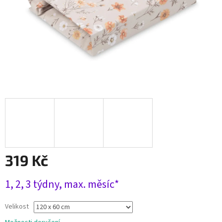
319 Kč
Měrná
1, 2, 3 týdny, max. měsíc*
cena:
Velikost