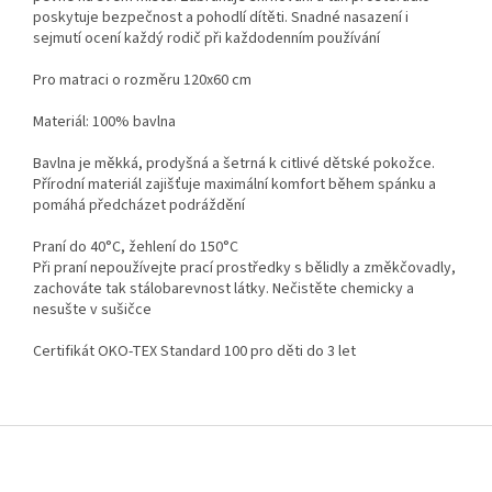
poskytuje bezpečnost a pohodlí dítěti. Snadné nasazení i
sejmutí ocení každý rodič při každodenním používání
Pro matraci o rozměru 120x60 cm
Materiál: 100% bavlna
Bavlna je měkká, prodyšná a šetrná k citlivé dětské pokožce.
Přírodní materiál zajišťuje maximální komfort během spánku a
pomáhá předcházet podráždění
Praní do 40°C, žehlení do 150°C
Při praní nepoužívejte prací prostředky s bělidly a změkčovadly,
zachováte tak stálobarevnost látky. Nečistěte chemicky a
nesušte v sušičce
Certifikát OKO-TEX Standard 100 pro děti do 3 let
Z
á
p