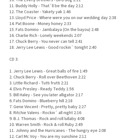
10. The Everly brothers - Bird dog 2:12
11. Buddy Holly - That´ll be the day 2:12
12. The Coaster - Yakety yak 1:46
13. Lloyd Price - Where were you on our wedding day 2:38
14. Pat Boone - Money honey 2:33
15. Fats Domino - Jambalaya (On the bayou) 2:48
16. Charlie Rich - Lonely weekends 2:07
17. Chuck Berry - You never can tell 2:41
18. Jerry Lee Lewis - Good rockin´ tonight 2:40
CD 3:
1. Jerry Lee Lewis - Great balls of fire 1:49
2. Chuck Berry - Roll over Beethoven 2:22
3. Little Richard - Tutti frutti 2:21
4. Elvis Presley - Ready Teddy 1:56
5. Bill Haley - See you later alligator 2:17
6. Fats Domino - Blueberry hill 2:18
7. Gene Vincent - Pretty, pretty baby 2:27
8. Ritchie Valens - Rockin´ all night 2:16
9. B.J. Thomas - Rock and roll lullaby 4:08
10. Warren Smith - Rock & roll Ruby 2:49
11. Johnny and the Hurricanes - The hungry eye 2:08
12. Carl Mc Voy - You are my sunshine 2:12