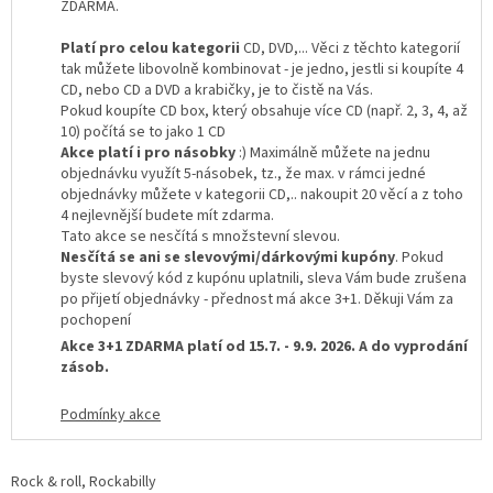
ZDARMA.
Platí pro celou kategorii
CD, DVD,... Věci z těchto kategorií
tak můžete libovolně kombinovat - je jedno, jestli si koupíte 4
CD, nebo CD a DVD a krabičky, je to čistě na Vás.
Pokud koupíte CD box, který obsahuje více CD (např. 2, 3, 4, až
10) počítá se to jako 1 CD
Akce platí i pro násobky
:) Maximálně můžete na jednu
objednávku využít 5-násobek, tz., že max. v rámci jedné
objednávky můžete v kategorii CD,.. nakoupit 20 věcí a z toho
4 nejlevnější budete mít zdarma.
Tato akce se nesčítá s množstevní slevou.
Nesčítá se ani se slevovými/dárkovými kupóny
. Pokud
byste slevový kód z kupónu uplatnili, sleva Vám bude zrušena
po přijetí objednávky - přednost má akce 3+1. Děkuji Vám za
pochopení
Akce 3+1 ZDARMA platí od 15.7. - 9.9. 2026. A do vyprodání
zásob.
Podmínky akce
Rock & roll, Rockabilly