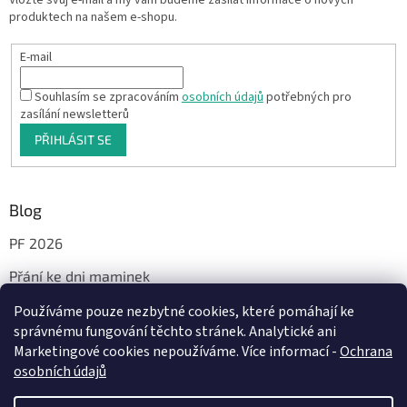
Vložte svůj e-mail a my vám budeme zasílat informace o nových
produktech na našem e-shopu.
E-mail
Souhlasím se zpracováním
osobních údajů
potřebných pro
zasílání newsletterů
PŘIHLÁSIT SE
Blog
PF 2026
Přání ke dni maminek
Používáme pouze nezbytné cookies, které pomáhají ke
správnému fungování těchto stránek. Analytické ani
Facebook
Marketingové cookies nepoužíváme. Více informací -
Ochrana
osobních údajů