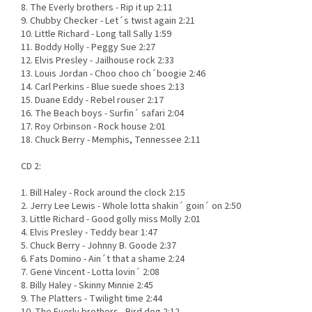
8. The Everly brothers - Rip it up 2:11
9. Chubby Checker - Let´s twist again 2:21
10. Little Richard - Long tall Sally 1:59
11. Boddy Holly - Peggy Sue 2:27
12. Elvis Presley - Jailhouse rock 2:33
13. Louis Jordan - Choo choo ch´boogie 2:46
14. Carl Perkins - Blue suede shoes 2:13
15. Duane Eddy - Rebel rouser 2:17
16. The Beach boys - Surfin´ safari 2:04
17. Roy Orbinson - Rock house 2:01
18. Chuck Berry - Memphis, Tennessee 2:11
CD 2:
1. Bill Haley - Rock around the clock 2:15
2. Jerry Lee Lewis - Whole lotta shakin´ goin´ on 2:50
3. Little Richard - Good golly miss Molly 2:01
4. Elvis Presley - Teddy bear 1:47
5. Chuck Berry - Johnny B. Goode 2:37
6. Fats Domino - Ain´t that a shame 2:24
7. Gene Vincent - Lotta lovin´ 2:08
8. Billy Haley - Skinny Minnie 2:45
9. The Platters - Twilight time 2:44