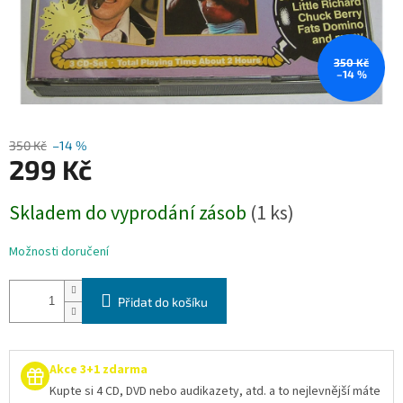
350 Kč
–14 %
350 Kč
–14 %
299 Kč
Měrná
Skladem do vyprodání zásob
(1 ks)
cena:
Možnosti doručení
Přidat do košíku
Akce 3+1 zdarma
Kupte si 4 CD, DVD nebo audikazety, atd. a to nejlevnější máte