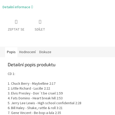
Detailní informace
ZEPTAT SE
SDÍLET
Popis
Hodnocení
Diskuze
Detailní popis produktu
CD 1:
1. Chuck Berry - Maybelline 2:17
2. Little Richard - Lucille 2:22
3. Elvis Presley - Don´t be cruel 1:59
4. Fats Domino - Heart break hill 2:53
5. Jerry Lee Lewis - High school confidential 2:28
6. Bill Haley - Shake, rattle & roll 3:21
7. Gene Vincent - Be-bop-a-lula 2:35