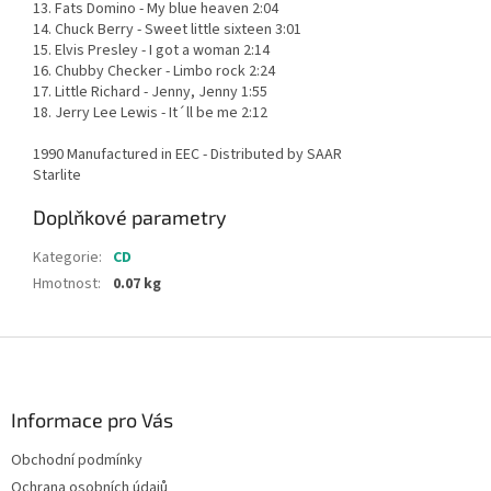
13. Fats Domino - My blue heaven 2:04
14. Chuck Berry - Sweet little sixteen 3:01
15. Elvis Presley - I got a woman 2:14
16. Chubby Checker - Limbo rock 2:24
17. Little Richard - Jenny, Jenny 1:55
18. Jerry Lee Lewis - It´ll be me 2:12
1990 Manufactured in EEC - Distributed by SAAR
Starlite
Doplňkové parametry
Kategorie
:
CD
Hmotnost
:
0.07 kg
Z
á
p
a
Informace pro Vás
t
Obchodní podmínky
í
Ochrana osobních údajů