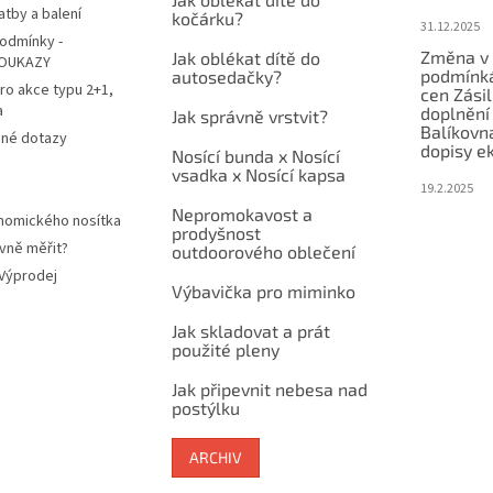
atby a balení
kočárku?
31.12.2025
odmínky -
Změna v 
Jak oblékat dítě do
OUKAZY
podmínká
autosedačky?
ro akce typu 2+1,
cen Zási
a
doplnění
Jak správně vrstvit?
Balíkovn
ené dotazy
dopisy e
Nosící bunda x Nosící
vsadka x Nosící kapsa
19.2.2025
Nepromokavost a
nomického nosítka
prodyšnost
vně měřit?
outdoorového oblečení
 Výprodej
Výbavička pro miminko
Jak skladovat a prát
použité pleny
Jak připevnit nebesa nad
postýlku
ARCHIV