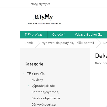
Přejít
info@jatymy.cz
na
obsah
TIPY pro Vás
Oblečení
Vybavení pokojíčku
Domů
Vybavení do postýlek, košů i postelí
De
P
Dek
o
Přeskočit
s
Průměr
Neohod
Kategorie
kategorie
t
hodnoce
r
produkt
TIPY pro Vás
a
je
Novinky
0,0
n
z
Výprodej skladu
n
5
í
Doprodej/výprodej
hvězdič
p
Dárek k objednávce
a
Dárkové poukazy