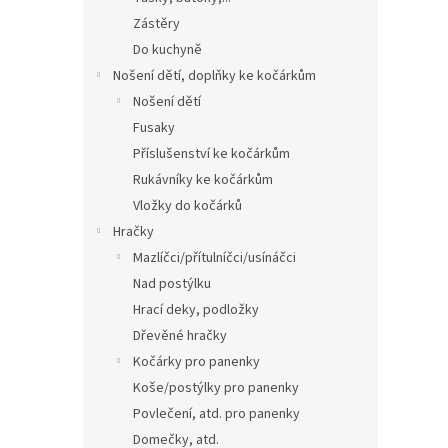
Zástěry
Do kuchyně
Nošení dětí, doplňky ke kočárkům
Nošení dětí
Fusaky
Příslušenství ke kočárkům
Rukávníky ke kočárkům
Vložky do kočárků
Hračky
Mazlíčci/přítulníčci/usínáčci
Nad postýlku
Hrací deky, podložky
Dřevěné hračky
Kočárky pro panenky
Koše/postýlky pro panenky
Povlečení, atd. pro panenky
Domečky, atd.