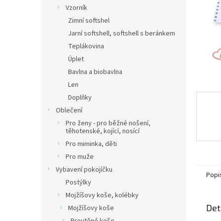
n
Vzorník
e
Zimní softshel
l
Jarní softshell, softshell s beránkem
Teplákovina
Úplet
Bavlna a biobavlna
Len
Doplňky
Oblečení
Pro ženy - pro běžné nošení,
těhotenské, kojící, nosící
Pro miminka, děti
Pro muže
Vybavení pokojíčku
Popi
Postýlky
Mojžíšovy koše, kolébky
Det
Mojžíšovy koše