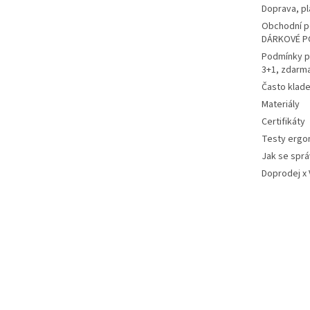
Doprava, pl
Obchodní p
DÁRKOVÉ P
Podmínky p
3+1, zdarm
Často klad
Materiály
Certifikáty
Testy ergo
Jak se sprá
Doprodej x