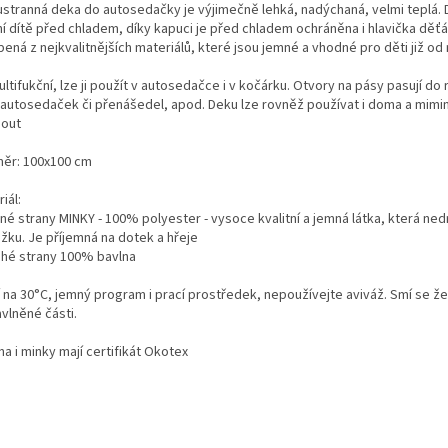
stranná deka do autosedačky je výjimečně lehká, nadýchaná, velmi teplá.
ní dítě před chladem, díky kapuci je před chladem ochráněna i hlavička děťá
ená z nejkvalitnějších materiálů, které jsou jemné a vhodné pro děti již od
ltifukční, lze ji použít v autosedačce i v kočárku. Otvory na pásy pasují do
 autosedaček či přenášedel, apod. Deku lze rovněž používat i doma a mimin
nout
ěr: 100x100 cm
iál:
né strany MINKY - 100% polyester - vysoce kvalitní a jemná látka, která ned
žku. Je příjemná na dotek a hřeje
uhé strany 100% bavlna
í na 30°C, jemný program i prací prostředek, nepoužívejte aviváž. Smí se že
vlněné části.
a i minky mají certifikát Okotex