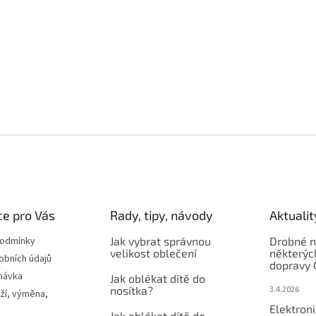
e pro Vás
Rady, tipy, návody
Aktualit
podmínky
Jak vybrat správnou
Drobné n
velikost oblečení
některýc
obních údajů
dopravy 
návka
Jak oblékat dítě do
nosítka?
3.4.2026
ží, výměna,
Elektron
Jak oblékat dítě do