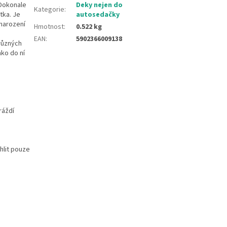
 Dokonale
Deky nejen do
Kategorie
:
tka. Je
autosedačky
 narození
Hmotnost
:
0.522 kg
EAN
:
5902366009138
 různých
ko do ní
ráždí
hlit pouze