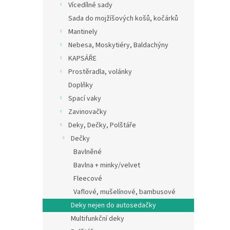
Vícedílné sady
Sada do mojžíšových košů, kočárků
Mantinely
Nebesa, Moskytiéry, Baldachýny
KAPSÁŘE
Prostěradla, volánky
Doplňky
Spací vaky
Zavinovačky
Deky, Dečky, Polštáře
Dečky
Bavlněné
Bavlna + minky/velvet
Fleecové
Vaflové, mušelínové, bambusové
Deky nejen do autosedačky
Multifunkční deky