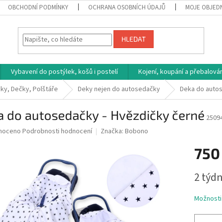
OBCHODNÍ PODMÍNKY
OCHRANA OSOBNÍCH ÚDAJŮ
MOJE OBJED
HLEDAT
Vybavení do postýlek, košů i postelí
Kojení, koupání a přebalován
ky, Dečky, Polštáře
Deky nejen do autosedačky
Deka do autos
a do autosedačky - Hvězdičky černé
2509
né
noceno
Podrobnosti hodnocení
Značka:
Bobono
ní
750
u
Měrná
2 týdn
cena:
ek.
Možnosti