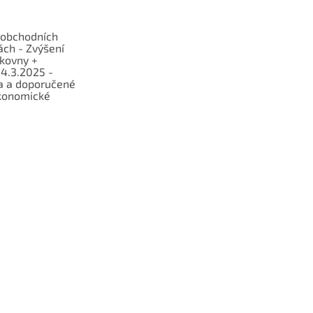
obchodních
ch - Zvýšení
lkovny +
 4.3.2025 -
a a doporučené
konomické