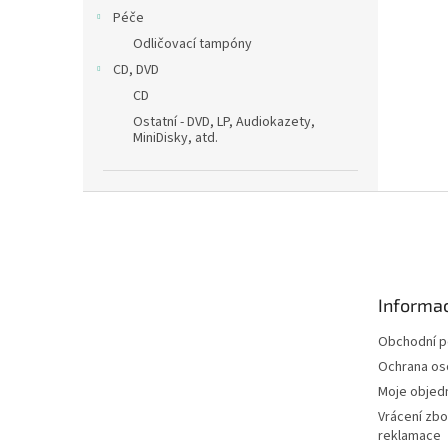
Péče
Odličovací tampóny
CD, DVD
CD
Ostatní - DVD, LP, Audiokazety,
MiniDisky, atd.
Z
á
p
a
t
Informac
í
Obchodní 
Ochrana os
Moje objed
Vrácení zbo
reklamace