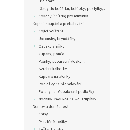
Polštáře
Sady do kočárku, kolébky, postýlky,..
Kokony (hnízda) pro miminka
Kojení, koupání a přebalování
Kojící polštáře
Ubrousky, bryndáčky
Osušky a žíňky
Župany, ponča
Plenky, separační vložky,...
Svrchní kalhotky
Kapsáře na plenky
Podložky na přebalování
Potahy na přebalovací podložky
Nočníky, redukce na wc, stupínky
Domov a domácnost
Knihy
Proutěné košíky
Tašky, batohy,...