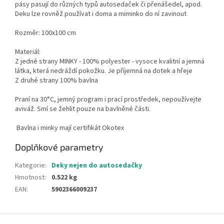
pásy pasují do různých typů autosedaček či přenášedel, apod.
Deku lze rovněž používat i doma a miminko do ní zavinout
Rozměr: 100x100 cm
Materiál:
Z jedné strany MINKY - 100% polyester - vysoce kvalitní a jemná
látka, která nedráždí pokožku. Je příjemná na dotek a hřeje
Z druhé strany 100% bavlna
Praní na 30°C, jemný program i prací prostředek, nepoužívejte
aviváž. Smí se žehlit pouze na bavlněné části.
Bavlna i minky mají certifikát Okotex
Doplňkové parametry
Kategorie
:
Deky nejen do autosedačky
Hmotnost
:
0.522 kg
EAN
:
5902366009237
Z