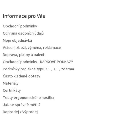
á
p
a
Informace pro Vás
t
Obchodní podmínky
í
Ochrana osobních údajů
Moje objednávka
Vrácení zboží, výměna, reklamace
Doprava, platby a balení
Obchodní podmínky - DÁRKOVÉ POUKAZY
Podmínky pro akce typu 2+1, 3+1, zdarma
Často kladené dotazy
Materiály
Certifikáty
Testy ergonomického nosítka
Jak se správně měřit?
Doprodej x Výprodej