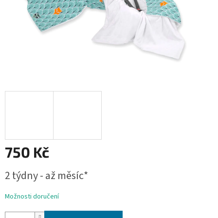
750 Kč
Měrná
2 týdny - až měsíc*
cena:
Možnosti doručení