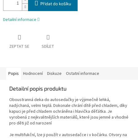
Přidat do košíku
Detailní informace
ZEPTAT SE
SDÍLET
Popis
Hodnocení
Diskuze
Ostatní informace
Detailní popis produktu
Oboustranná deka do autosedačky je výjimečně lehká,
nadýchaná, velmi teplá. Dokonale chrání dítě před chladem, díky
kapuci je před chladem ochráněna i hlavička děťátka. Je
vyrobená z nejkvalitnějších materiálů, které jsou jemné a vhodné
pro děti již od narození
Je multifukční, lze ji použít v autosedačce i v kočárku. Otvory na