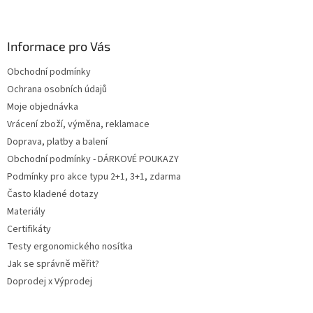
Z
á
p
a
Informace pro Vás
t
Obchodní podmínky
í
Ochrana osobních údajů
Moje objednávka
Vrácení zboží, výměna, reklamace
Doprava, platby a balení
Obchodní podmínky - DÁRKOVÉ POUKAZY
Podmínky pro akce typu 2+1, 3+1, zdarma
Často kladené dotazy
Materiály
Certifikáty
Testy ergonomického nosítka
Jak se správně měřit?
Doprodej x Výprodej