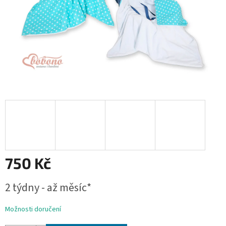
750 Kč
Měrná
2 týdny - až měsíc*
cena:
Možnosti doručení