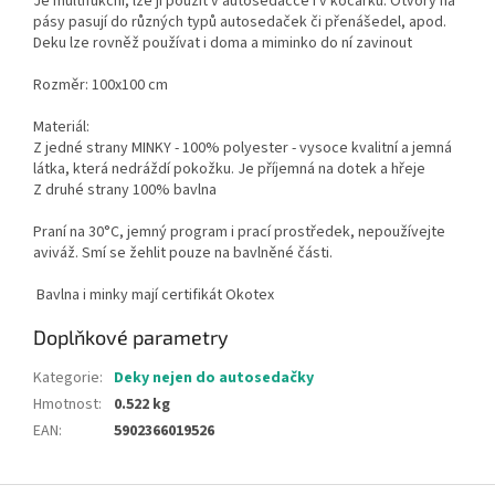
Je multifukční, lze ji použít v autosedačce i v kočárku. Otvory na
pásy pasují do různých typů autosedaček či přenášedel, apod.
Deku lze rovněž používat i doma a miminko do ní zavinout
Rozměr: 100x100 cm
Materiál:
Z jedné strany MINKY - 100% polyester - vysoce kvalitní a jemná
látka, která nedráždí pokožku. Je příjemná na dotek a hřeje
Z druhé strany 100% bavlna
Praní na 30°C, jemný program i prací prostředek, nepoužívejte
aviváž. Smí se žehlit pouze na bavlněné části.
Bavlna i minky mají certifikát Okotex
Doplňkové parametry
Kategorie
:
Deky nejen do autosedačky
Hmotnost
:
0.522 kg
EAN
:
5902366019526