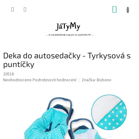
Přejít
NÁKUP
na
obsah
KOŠÍK
Deka do autosedačky - Tyrkysová s
puntíčky
20518
Průměrné
Neohodnoceno
Podrobnosti hodnocení
Značka:
Bobono
hodnocení
produktu
je
0,0
z
5
hvězdiček.