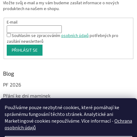
Vložte svůj e-mail a my vám budeme zasílat informace o nových
produktech na našem e-shopu.
E-mail
Souhlasím se zpracováním
osobních údajů
potřebných pro
zasílání newsletterů
PŘIHLÁSIT SE
Blog
PF 2026
Přání ke dni maminek
Používáme pouze nezbytné cookies, které pomáhají ke
správnému fungování těchto stránek. Analytické ani
Facebook
Marketingové cookies nepoužíváme. Více informací -
Ochrana
osobních údajů