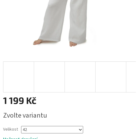
1 199 Kč
Měrná
Zvolte variantu
cena:
Velikost