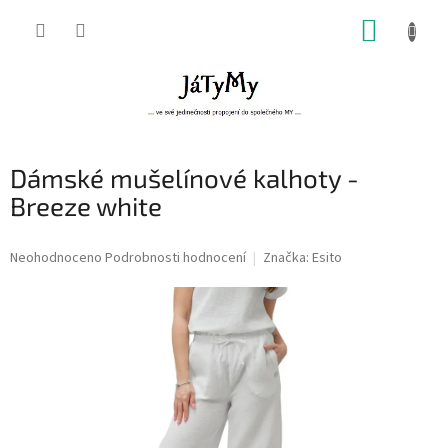
Přejít
NÁKUP
na
obsah
KOŠÍK
Dámské mušelínové kalhoty -
Breeze white
Průměrné
Neohodnoceno
Podrobnosti hodnocení
Značka:
Esito
hodnocení
produktu
je
0,0
z
5
hvězdiček.