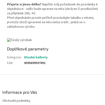
Přejete si jinou délku?
Napište svůj požadavek do poznámky k
objednávce - oděv bude upraven na míru (zkrácen či prodloužen)
za příplatek 200,- Kč.
Před objednáním prosím pečlivě prostudujte tabulku s mírami,
protože zboží upravené na míru nelze vrátit - jedná se o
zakázkovou výrobu.
Doplňkové parametry
Kategorie
:
Dlouhé kalhoty
EAN
:
8595699597891
Z
á
p
a
Informace pro Vás
t
Obchodní podmínky
í