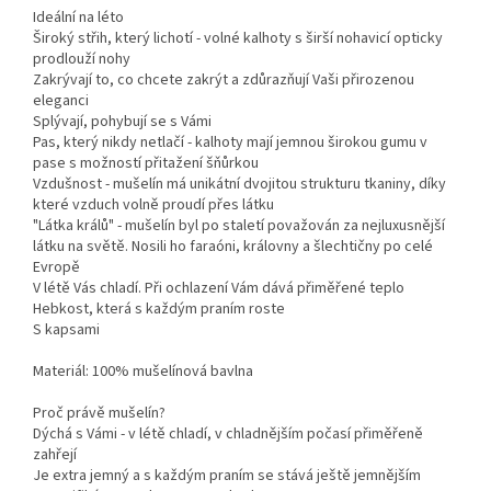
Ideální na léto
Široký střih, který lichotí - volné kalhoty s širší nohavicí opticky
prodlouží nohy
Zakrývají to, co chcete zakrýt a zdůrazňují Vaši přirozenou
eleganci
Splývají, pohybují se s Vámi
Pas, který nikdy netlačí - kalhoty mají jemnou širokou gumu v
pase s možností přitažení šňůrkou
Vzdušnost - mušelín má unikátní dvojitou strukturu tkaniny, díky
které vzduch volně proudí přes látku
"Látka králů" - mušelín byl po staletí považován za nejluxusnější
látku na světě. Nosili ho faraóni, královny a šlechtičny po celé
Evropě
V létě Vás chladí. Při ochlazení Vám dává přiměřené teplo
Hebkost, která s každým praním roste
S kapsami
Materiál: 100% mušelínová bavlna
Proč právě mušelín?
Dýchá s Vámi - v létě chladí, v chladnějším počasí přiměřeně
zahřejí
Je extra jemný a s každým praním se stává ještě jemnějším