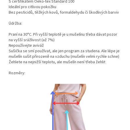
S certifikátem Oeko-tex Standard 100
Ideální pro citlivou pokožku
Bez pesticidů, těžkých kovů, formaldehydu či škodlivých barviv
Údržba:
Praní na 30°C. Při vyšší teplotě je u mušelínu třeba dávat pozor
na vyšší srážlivost (až 7%)
Nepoužívejte aviváž
Sušička se smí používat, ale jen program za studena. Ale lépe je
mušelín sušit přirozeně na vzduchu (mušelín velmi rychle schne)
Žehlete na nejnižší teplotu, ale mušelín není třeba žehlit
Rozměry: