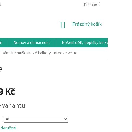
NÁVKA
VRÁCENÍ ZBOŽÍ, VÝMĚNA, REKLAMACE
Přihlášení
DOPRAVA, PLATBY A B
NÁKUPNÍ
Prázdný košík
KOŠÍK
í
Domov a domácnost
Nošení dětí, doplňky ke kočárkům
Dámské mušelínové kalhoty - Breeze white
e
9 Kč
e variantu
 doručení