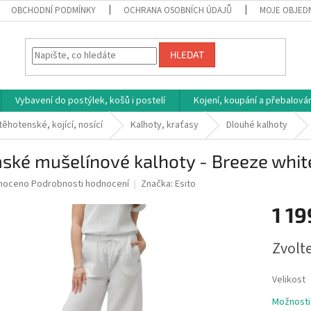
OBCHODNÍ PODMÍNKY
OCHRANA OSOBNÍCH ÚDAJŮ
MOJE OBJED
HLEDAT
Vybavení do postýlek, košů i postelí
Kojení, koupání a přebalován
těhotenské, kojící, nosící
Kalhoty, kraťasy
Dlouhé kalhoty
ské mušelínové kalhoty - Breeze whit
né
noceno
Podrobnosti hodnocení
Značka:
Esito
ní
1 19
u
Měrná
Zvolt
cena:
ek.
Velikost
Možnosti