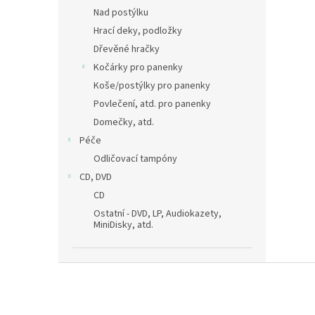
Nad postýlku
Hrací deky, podložky
Dřevěné hračky
Kočárky pro panenky
Koše/postýlky pro panenky
Povlečení, atd. pro panenky
Domečky, atd.
Péče
Odličovací tampóny
CD, DVD
CD
Ostatní - DVD, LP, Audiokazety,
MiniDisky, atd.
Z
á
p