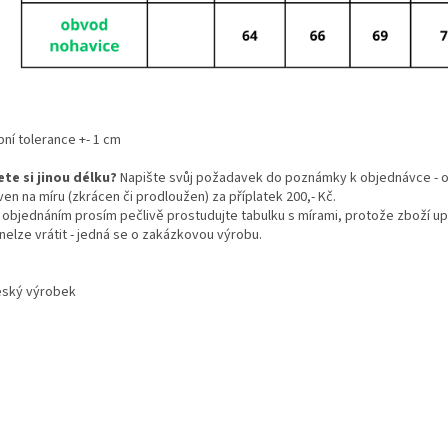
bní tolerance +- 1 cm
ete si jinou délku?
Napište svůj požadavek do poznámky k objednávce - 
en na míru (zkrácen či prodloužen) za příplatek 200,- Kč.
 objednáním prosím pečlivě prostudujte tabulku s mírami, protože zboží u
 nelze vrátit - jedná se o zakázkovou výrobu.