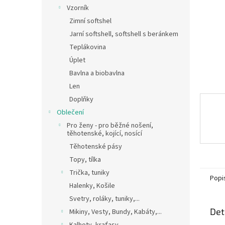
n
Vzorník
e
Zimní softshel
l
Jarní softshell, softshell s beránkem
Teplákovina
Úplet
Bavlna a biobavlna
Len
Doplňky
Oblečení
Pro ženy - pro běžné nošení,
těhotenské, kojící, nosící
Těhotenské pásy
Topy, tílka
Trička, tuniky
Popi
Halenky, Košile
Svetry, roláky, tuniky,...
Det
Mikiny, Vesty, Bundy, Kabáty,...