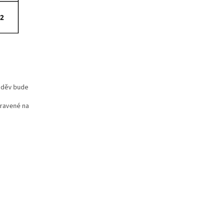
oděv bude
pravené na