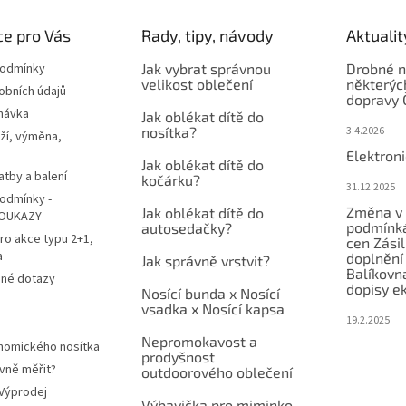
e pro Vás
Rady, tipy, návody
Aktualit
podmínky
Jak vybrat správnou
Drobné n
velikost oblečení
některýc
obních údajů
dopravy 
návka
Jak oblékat dítě do
nosítka?
3.4.2026
ží, výměna,
Elektron
Jak oblékat dítě do
atby a balení
kočárku?
31.12.2025
odmínky -
Změna v 
Jak oblékat dítě do
OUKAZY
podmínká
autosedačky?
ro akce typu 2+1,
cen Zási
a
doplnění
Jak správně vrstvit?
Balíkovn
ené dotazy
dopisy e
Nosící bunda x Nosící
vsadka x Nosící kapsa
19.2.2025
Nepromokavost a
nomického nosítka
prodyšnost
vně měřit?
outdoorového oblečení
 Výprodej
Výbavička pro miminko