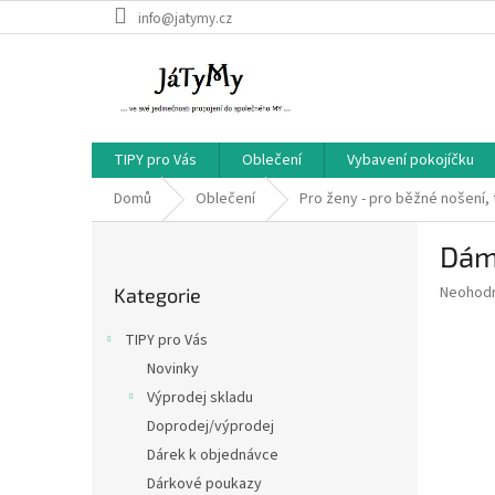
Přejít
info@jatymy.cz
na
obsah
TIPY pro Vás
Oblečení
Vybavení pokojíčku
Domů
Oblečení
Pro ženy - pro běžné nošení, 
P
Dám
o
Přeskočit
s
Průměr
Neohod
Kategorie
kategorie
t
hodnoce
r
produkt
TIPY pro Vás
a
je
Novinky
0,0
n
z
Výprodej skladu
n
5
í
Doprodej/výprodej
hvězdič
p
Dárek k objednávce
a
Dárkové poukazy