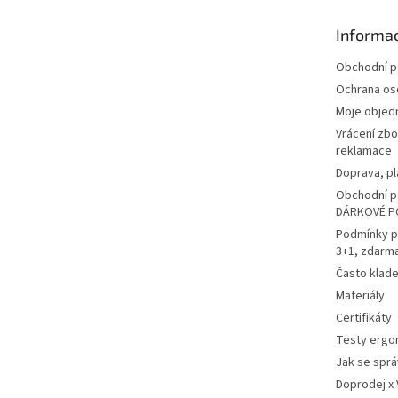
a
t
Informac
í
Obchodní 
Ochrana os
Moje objed
Vrácení zbo
reklamace
Doprava, pl
Obchodní p
DÁRKOVÉ P
Podmínky p
3+1, zdarm
Často klad
Materiály
Certifikáty
Testy ergo
Jak se sprá
Doprodej x