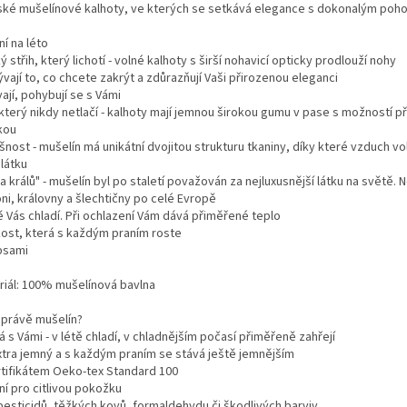
ké mušelínové kalhoty, ve kterých se setkává elegance s dokonalým poh
ní na léto
ý střih, který lichotí - volné kalhoty s širší nohavicí opticky prodlouží nohy
vají to, co chcete zakrýt a zdůrazňují Vaši přirozenou eleganci
ají, pohybují se s Vámi
který nikdy netlačí - kalhoty mají jemnou širokou gumu v pase s možností př
kou
nost - mušelín má unikátní dvojitou strukturu tkaniny, díky které vzduch vo
látku
a králů" - mušelín byl po staletí považován za nejluxusnější látku na světě. N
ni, královny a šlechtičny po celé Evropě
ě Vás chladí. Při ochlazení Vám dává přiměřené teplo
ost, která s každým praním roste
psami
riál: 100% mušelínová bavlna
 právě mušelín?
 s Vámi - v létě chladí, v chladnějším počasí přiměřeně zahřejí
xtra jemný a s každým praním se stává ještě jemnějším
rtifikátem Oeko-tex Standard 100
ní pro citlivou pokožku
pesticidů, těžkých kovů, formaldehydu či škodlivých barviv