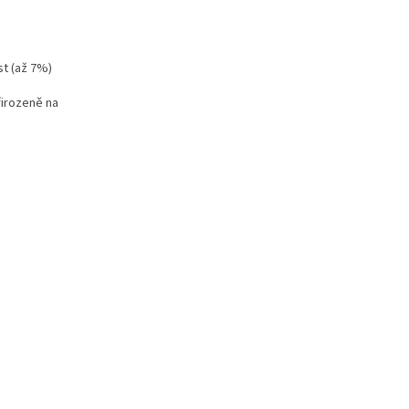
st (až 7%)
řirozeně na