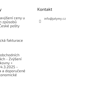
y
Kontakt
avýšení ceny u
info
@
jatymy.cz
h způsobů
České pošty
ická fakturace
obchodních
ch - Zvýšení
lkovny +
 4.3.2025 -
a a doporučené
konomické