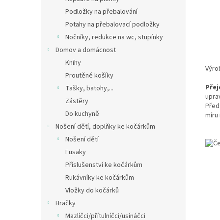
Podložky na přebalování
Potahy na přebalovací podložky
Nočníky, redukce na wc, stupínky
Domov a domácnost
Knihy
Výro
Proutěné košíky
Přej
Tašky, batohy,...
uprav
Zástěry
Před
Do kuchyně
míru
Nošení dětí, doplňky ke kočárkům
Nošení dětí
Fusaky
Příslušenství ke kočárkům
Rukávníky ke kočárkům
Vložky do kočárků
Hračky
Mazlíčci/přítulníčci/usínáčci