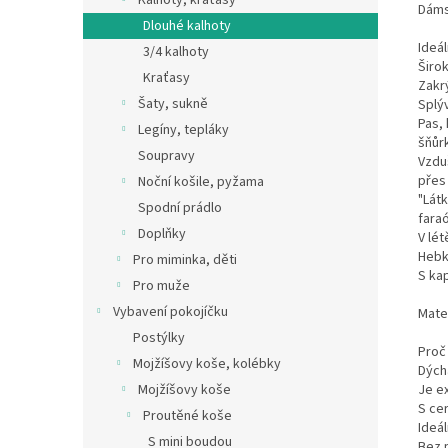
Kalhoty, kraťasy
Dáms
Dlouhé kalhoty
Ideál
3/4 kalhoty
Širok
Kraťasy
Zakrý
Šaty, sukně
Splýv
Pas, 
Legíny, tepláky
šňůr
Soupravy
Vzduš
přes 
Noční košile, pyžama
"Látk
Spodní prádlo
faraó
Doplňky
V lét
Hebk
Pro miminka, děti
S ka
Pro muže
Vybavení pokojíčku
Mate
Postýlky
Proč
Mojžíšovy koše, kolébky
Dýchá
Je e
Mojžíšovy koše
S ce
Proutěné koše
Ideál
S mini boudou
Bez 