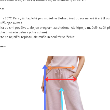
ba:
 na 30°C. Při vyšší teplotě je u mušelínu třeba dávat pozor na vyšší srážlivo
užívejte aviváž
ka se smí používat, ale jen program za studena. Ale lépe je mušelín sušit p
chu (mušelín velmi rychle schne)
te na nejnižší teplotu, ale mušelín není třeba žehlit
ěry: