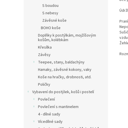
S boudou
Údrž
S nebesy
Závěsné koše
Praní
Nepo
BOHO koše
Sušič
Doplňky k postýlkám, mojžíšovým
vzdu
košům, kolébkám
Žehle
Křesílka
Rozm
Závěsy
Teepee, stany, baldachýny
Hamaky, závěsné kokony, vaky
Koše na hračky, drobnosti, atd.
Poličky
Vybavení do postýlek, košů i postelí
Povlečení
Povlečení s mantinelem
4 - dílné sady
Vícedílné sady