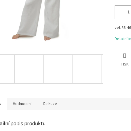
vel. 38-46
Detailní 
TISK
s
Hodnocení
Diskuze
ailní popis produktu