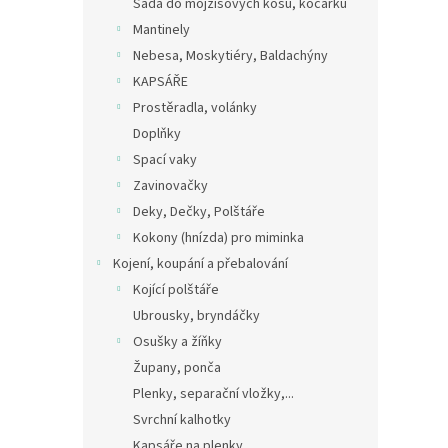
Sada do mojžíšových košů, kočárků
Mantinely
Nebesa, Moskytiéry, Baldachýny
KAPSÁŘE
Prostěradla, volánky
Doplňky
Spací vaky
Zavinovačky
Deky, Dečky, Polštáře
Kokony (hnízda) pro miminka
Kojení, koupání a přebalování
Kojící polštáře
Ubrousky, bryndáčky
Osušky a žíňky
Župany, ponča
Plenky, separační vložky,...
Svrchní kalhotky
Kapsáře na plenky