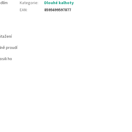
odlím
Kategorie
:
Dlouhé kalhoty
EAN
:
8595699597877
itažení
lně proudí
osili ho