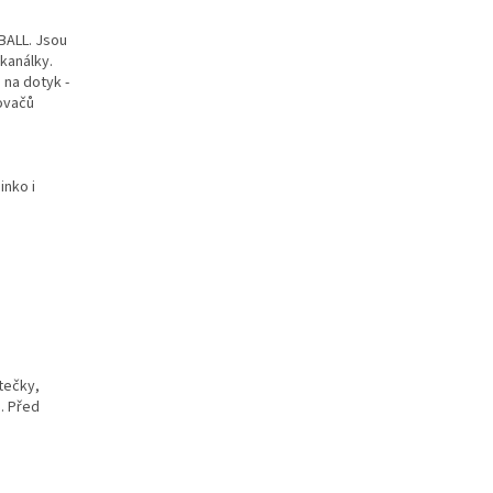
LBALL. Jsou
kanálky.
 na dotyk -
ňovačů
inko i
tečky,
. Před