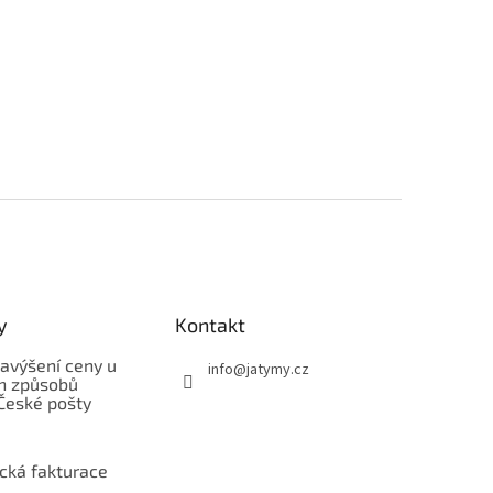
y
Kontakt
avýšení ceny u
info
@
jatymy.cz
h způsobů
České pošty
ická fakturace