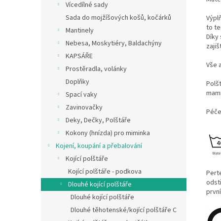
Vícedílné sady
Sada do mojžíšových košů, kočárků
Výplň
to t
Mantinely
Díky 
Nebesa, Moskytiéry, Baldachýny
zajiš
KAPSÁŘE
Vše 
Prostěradla, volánky
Doplňky
Polš
mami
Spací vaky
Zavinovačky
Péče
Deky, Dečky, Polštáře
Kokony (hnízda) pro miminka
Kojení, koupání a přebalování
Kojící polštáře
Kojící polštáře - podkova
Pert
odst
Dlouhé kojící polštáře
prvn
Dlouhé kojící polštáře
Dlouhé těhotenské/kojící polštáře C