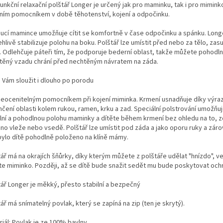
unkční relaxační polštář Longer je určený jak pro maminku, tak i pro mimink
lním pomocníkem v době těhotenství, kojení a odpočinku.
ucí mamince umožňuje cítit se komfortně v čase odpočinku a spánku. Long
hlivě stabilizuje polohu na boku. Polštář lze umístit před nebo za tělo, za
. Odlehčuje páteři tím, že podporuje bederní oblast, takže můžete pohodln
těný vzadu chrání před nechtěným návratem na záda.
 Vám sloužit i dlouho po porodu
 neocenitelným pomocníkem při kojení miminka. Krmení usnadňuje díky výr
hčení oblasti kolem rukou, ramen, krku a zad. Speciální polstrování umožňu
ilní a pohodlnou polohu maminky a dítěte během krmení bez ohledu na to, zd
o vleže nebo vsedě. Polštář lze umístit pod záda a jako oporu ruky a zárov
bylo dítě pohodlně položeno na klíně mámy.
tář má na okrajích šňůrky, díky kterým můžete z polštáře udělat "hnízdo", v
íte miminko. Později, až se dítě bude snažit sedět mu bude poskytovat och
tář Longer je měkký, přesto stabilní a bezpečný
ář má snímatelný povlak, který se zapíná na zip (ten je skrytý).
riál: Povlak je ze 100% bavlny