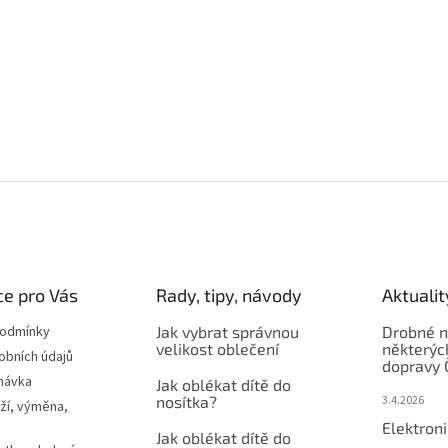
e pro Vás
Rady, tipy, návody
Aktualit
podmínky
Jak vybrat správnou
Drobné n
velikost oblečení
některýc
obních údajů
dopravy 
návka
Jak oblékat dítě do
nosítka?
3.4.2026
ží, výměna,
Elektron
Jak oblékat dítě do