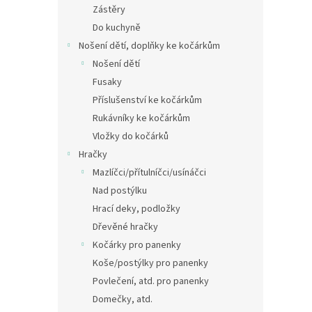
Zástěry
Do kuchyně
Nošení dětí, doplňky ke kočárkům
Nošení dětí
Fusaky
Příslušenství ke kočárkům
Rukávníky ke kočárkům
Vložky do kočárků
Hračky
Mazlíčci/přítulníčci/usínáčci
Nad postýlku
Hrací deky, podložky
Dřevěné hračky
Kočárky pro panenky
Koše/postýlky pro panenky
Povlečení, atd. pro panenky
Domečky, atd.