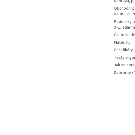
Doprava, pl
Obchodní p
DÁRKOVÉ P
Podmínky p
3+1, zdarm
Často klad
Materiály
Certifikáty
Testy ergo
Jak se sprá
Doprodej x