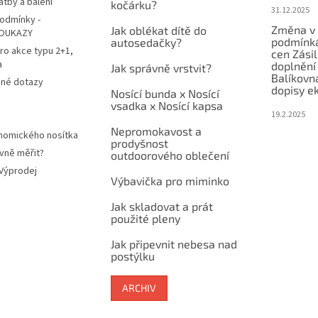
atby a balení
kočárku?
31.12.2025
odmínky -
Změna v 
Jak oblékat dítě do
OUKAZY
podmínká
autosedačky?
ro akce typu 2+1,
cen Zási
a
doplnění
Jak správně vrstvit?
Balíkovn
ené dotazy
dopisy e
Nosící bunda x Nosící
vsadka x Nosící kapsa
19.2.2025
Nepromokavost a
nomického nosítka
prodyšnost
vně měřit?
outdoorového oblečení
 Výprodej
Výbavička pro miminko
Jak skladovat a prát
použité pleny
Jak připevnit nebesa nad
postýlku
ARCHIV