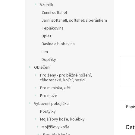
n
Vzorník
e
Zimní softshel
l
Jarní softshell, softshell s beránkem
Teplákovina
Úplet
Bavlna a biobavlna
Len
Doplňky
Oblečení
Pro ženy - pro běžné nošení,
těhotenské, kojící, nosící
Pro miminka, děti
Pro muže
Vybavení pokojíčku
Popi
Postýlky
Mojžíšovy koše, kolébky
Det
Mojžíšovy koše