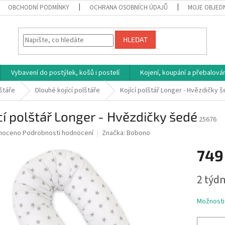
OBCHODNÍ PODMÍNKY
OCHRANA OSOBNÍCH ÚDAJŮ
MOJE OBJED
HLEDAT
Vybavení do postýlek, košů i postelí
Kojení, koupání a přebalován
lštáře
Dlouhé kojící polštáře
Kojící polštář Longer - Hvězdičky 
cí polštář Longer - Hvězdičky šedé
25676
né
noceno
Podrobnosti hodnocení
Značka:
Bobono
ní
749
u
Měrná
2 týdn
cena:
ek.
Možnosti