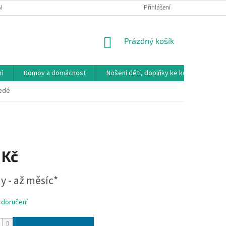
NÁVKA
VRÁCENÍ ZBOŽÍ, VÝMĚNA, REKLAMACE
Přihlášení
DOPRAVA, PLATBY A B
NÁKUPNÍ
Prázdný košík
KOŠÍK
í
Domov a domácnost
Nošení dětí, doplňky ke kočárkům
šedé
 Kč
y - až měsíc*
 doručení