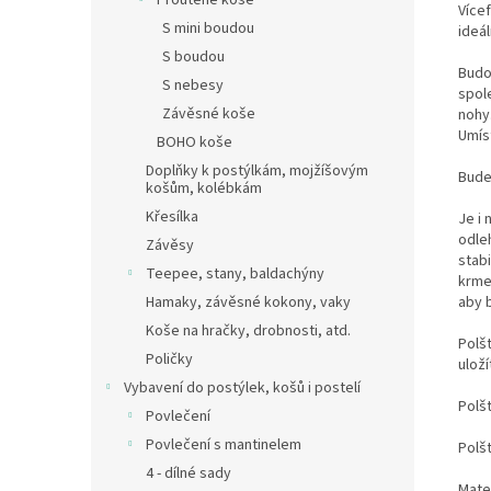
Proutěné koše
Vícef
S mini boudou
ideá
S boudou
Budo
S nebesy
spole
Závěsné koše
nohy
Umís
BOHO koše
Doplňky k postýlkám, mojžíšovým
Bude
košům, kolébkám
Křesílka
Je i
odle
Závěsy
stab
Teepee, stany, baldachýny
krmen
aby 
Hamaky, závěsné kokony, vaky
Koše na hračky, drobnosti, atd.
Polš
Poličky
ulož
Vybavení do postýlek, košů i postelí
Polš
Povlečení
Povlečení s mantinelem
Polšt
4 - dílné sady
Mate