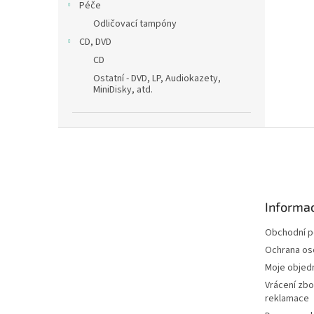
Péče
Odličovací tampóny
CD, DVD
CD
Ostatní - DVD, LP, Audiokazety,
MiniDisky, atd.
Z
á
p
a
t
Informac
í
Obchodní 
Ochrana os
Moje objed
Vrácení zbo
reklamace