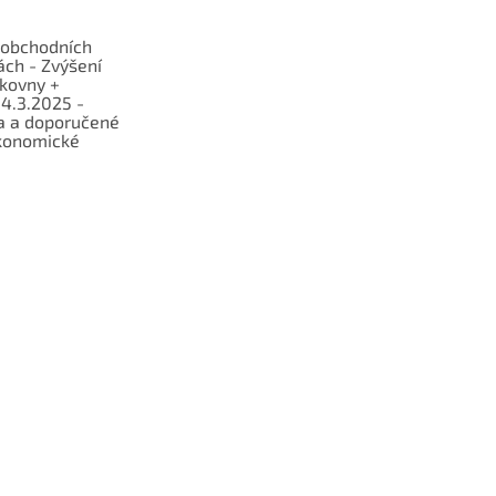
obchodních
ch - Zvýšení
lkovny +
 4.3.2025 -
a a doporučené
konomické