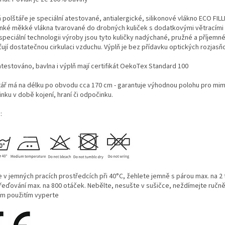
 polštáře je speciální atestované, antialergické, silikonové vlákno ECO FIL
enké měkké vlákna tvarované do drobných kuliček s dodatkovými větracími 
speciální technologii výroby jsou tyto kuličky nadýchané, pružné a příjemné
ťují dostatečnou cirkulaci vzduchu. Výplň je bez přídavku optických rozjas
atestováno, bavlna i výplň mají certifikát OekoTex Standard 100
tář má na délku po obvodu cca 170 cm - garantuje výhodnou polohu pro mim
nku v době kojení, hraní či odpočinku.
:
e v jemných pracích prostředcích při 40°C, žehlete jemně s párou max. na 2 
řeďování max. na 800 otáček. Nebělte, nesušte v sušičce, neždímejte ručně
ím použitím vyperte