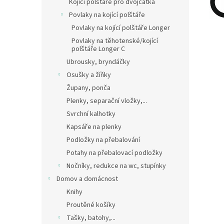
Kojící polštáře pro dvojčátka
Povlaky na kojící polštáře
Povlaky na kojící polštáře Longer
Povlaky na těhotenské/kojící
polštáře Longer C
Ubrousky, bryndáčky
Osušky a žíňky
Župany, ponča
Plenky, separační vložky,...
Svrchní kalhotky
Kapsáře na plenky
Podložky na přebalování
Potahy na přebalovací podložky
Nočníky, redukce na wc, stupínky
Domov a domácnost
Knihy
Proutěné košíky
Tašky, batohy,...