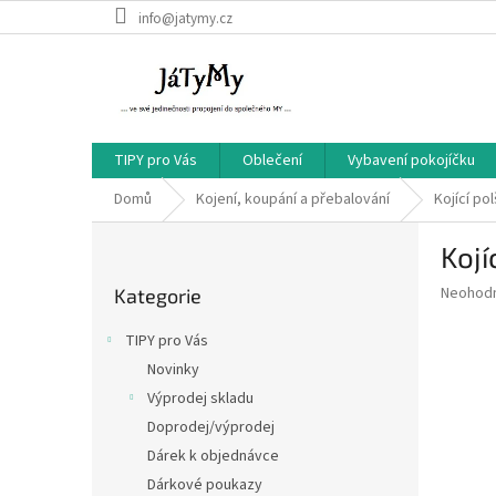
Přejít
info@jatymy.cz
na
obsah
TIPY pro Vás
Oblečení
Vybavení pokojíčku
Domů
Kojení, koupání a přebalování
Kojící po
P
Kojí
o
Přeskočit
s
Průměr
Neohod
Kategorie
kategorie
t
hodnoce
r
produkt
TIPY pro Vás
a
je
Novinky
0,0
n
z
Výprodej skladu
n
5
í
Doprodej/výprodej
hvězdič
p
Dárek k objednávce
a
Dárkové poukazy