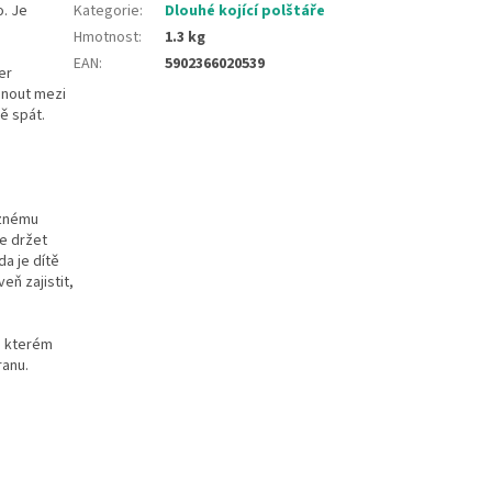
o. Je
Kategorie
:
Dlouhé kojící polštáře
Hmotnost
:
1.3 kg
EAN
:
5902366020539
er
sunout mezi
ě spát.
aznému
je držet
a je dítě
eň zajistit,
e kterém
ranu.