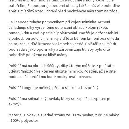
lze umístit před nebo za tělo, zasunout mezi nohy. Odlehčuje
páteři tím, že podporuje bederní oblast, takže můžete pohodlně
spát. Umístěný vzadu chrání před nechtěným návratem na záda.
Je i neocenitelným pomocníkem při kojení miminka. Krmení
usnadňuje díky výraznému odlehčení oblasti kolem rukou,
ramen, krku a zad. Speciální polstrování umožňuje držet stabilní
a pohodlnou polohu maminky a dítěte během krmení bez ohledu
na to, zda je dítě krmeno vleže nebo vsedě. Polštář lze umístit
pod záda a jako oporu ruky a zároveň zajistit, aby bylo dítě
pohodlně položeno na klíně mámy.
Polštář má na okrajích šňůrky, díky kterým můžete z polštáře
udělat "hnízdo", ve kterém uložíte miminko. Později, až se dítě
bude snažit sedět mu bude poskytovat ochranu.
Polštář Longer je měkký, přesto stabilní a bezpečný
Polštář má snímatelný povlak, který se zapíná na zip (ten je
skrytý).
Materiál: Povlak je z jedné strany ze 100% bavlny, z druhé minky
- 100% polyester