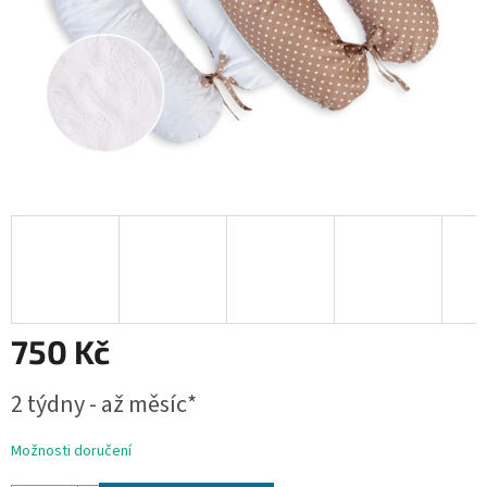
750 Kč
Měrná
2 týdny - až měsíc*
cena:
Možnosti doručení