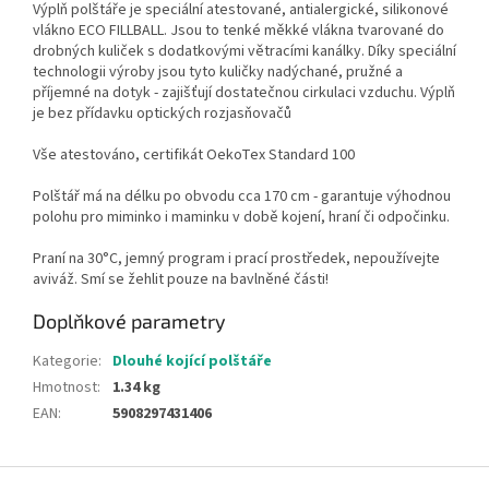
Výplň polštáře je speciální atestované, antialergické, silikonové
vlákno ECO FILLBALL. Jsou to tenké měkké vlákna tvarované do
drobných kuliček s dodatkovými větracími kanálky. Díky speciální
technologii výroby jsou tyto kuličky nadýchané, pružné a
příjemné na dotyk - zajišťují dostatečnou cirkulaci vzduchu. Výplň
je bez přídavku optických rozjasňovačů
Vše atestováno, certifikát OekoTex Standard 100
Polštář má na délku po obvodu cca 170 cm - garantuje výhodnou
polohu pro miminko i maminku v době kojení, hraní či odpočinku.
Praní na 30°C, jemný program i prací prostředek, nepoužívejte
aviváž. Smí se žehlit pouze na bavlněné části!
Doplňkové parametry
Kategorie
:
Dlouhé kojící polštáře
Hmotnost
:
1.34 kg
EAN
:
5908297431406
Z