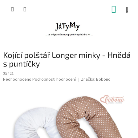
Přejít
NÁKUP
na
obsah
KOŠÍK
Kojící polštář Longer minky - Hnědá
s puntíčky
25421
Průměrné
Neohodnoceno
Podrobnosti hodnocení
Značka:
Bobono
hodnocení
produktu
je
0,0
z
5
hvězdiček.