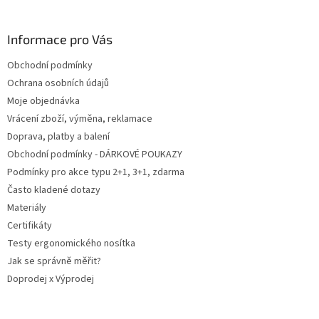
á
p
a
Informace pro Vás
t
Obchodní podmínky
í
Ochrana osobních údajů
Moje objednávka
Vrácení zboží, výměna, reklamace
Doprava, platby a balení
Obchodní podmínky - DÁRKOVÉ POUKAZY
Podmínky pro akce typu 2+1, 3+1, zdarma
Často kladené dotazy
Materiály
Certifikáty
Testy ergonomického nosítka
Jak se správně měřit?
Doprodej x Výprodej