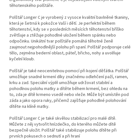
těhotenského polštáře.
Polštář Longer C je vyrobený z vysoce kvalitní bavlněné tkaniny,
která je šetrná k pokožce Vaší i dětí. Je perfektní během
těhotenství, kdy se v posledních měsících těhotenství bříško
zvětšuje a ztěžuje pohodlné uložení během spánku nebo
odpočinku. Unikátní tvar polštáře pomáhá těhotné ženě
zaujmout nejpohodlnější polohu při spaní. Polštář podporuje celé
tělo, zejména bederní oblast, páteř, břicho, nohy a uvolňuje
kyčelní kloub.
Polštář je také neocenitelnou pomocí při kojení děťátka. Polštář
umožňuje snadné krmení díky značnému odlehčení paží, ramen,
krku a zad. Speciální výplň umožňuje udržovat stabilní a
pohodlnou polohu matky a dítěte během krmení, bez ohledu na
to, zda je dítě krmeno vsedě nebo vleže. Může být umístěn pod
záda a jako opora ruky, přičemž zajišťuje pohodlné polohování
dítěte na klíně matky.
Polštář Longer C je také skvělou stabilizací pro malé dítě.
Můžete z něj vytvořit hnízdečko, do kterého můžete dítě
bezpečně uložit. Polštář také stabilizuje polohu dítěte při
prvních pokusech o sednutí a při hraní