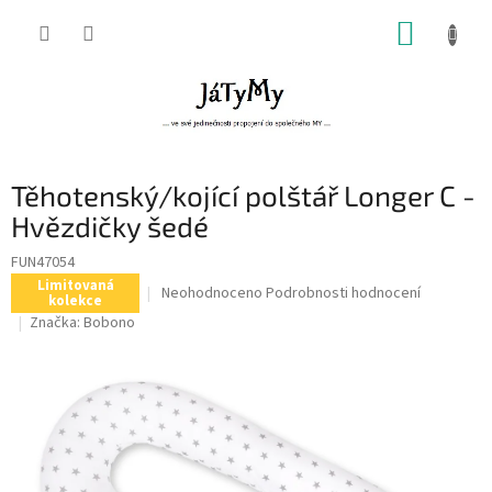
Přejít
NÁKUP
na
obsah
KOŠÍK
Těhotenský/kojící polštář Longer C -
Hvězdičky šedé
FUN47054
Limitovaná
Průměrné
Neohodnoceno
Podrobnosti hodnocení
kolekce
hodnocení
Značka:
Bobono
produktu
je
0,0
z
5
hvězdiček.