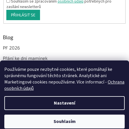
Souhlasím se zpracováním
osobních údajů
potřebných pro
zasílání newsletterů
PŘIHLÁSIT SE
Blog
PF 2026
Přání ke dni maminek
Používáme pouze nezbytné cookies, které pomáhají ke
správnému fungování těchto stránek. Analytické ani
Facebook
Marketingové cookies nepoužíváme. Více informací -
Ochrana
osobních údajů
Nastavení
Vytvořil Shoptet
Milí, od 29.7. do 14.8.2026 bude probíhat dovolená. Vaše objednávky a
dotazy vyřídím jakmile to bude možné, nejdéle od pondělí 17.8.2026.
Souhlasím
Copyright 2026
JáTyMy
. Všechna práva vyhrazena.
Děkuji Vám za pochopení. A přeji Vám krásné letní dny 🌞