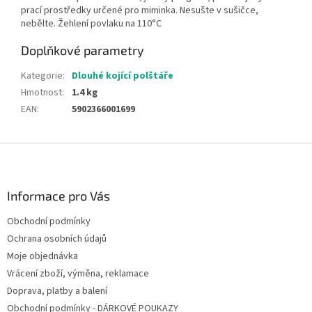
prací prostředky určené pro miminka. Nesušte v sušičce,
nebělte. Žehlení povlaku na 110°C
Doplňkové parametry
Kategorie
:
Dlouhé kojící polštáře
Hmotnost
:
1.4 kg
EAN
:
5902366001699
Z
á
p
a
Informace pro Vás
t
Obchodní podmínky
í
Ochrana osobních údajů
Moje objednávka
Vrácení zboží, výměna, reklamace
Doprava, platby a balení
Obchodní podmínky - DÁRKOVÉ POUKAZY