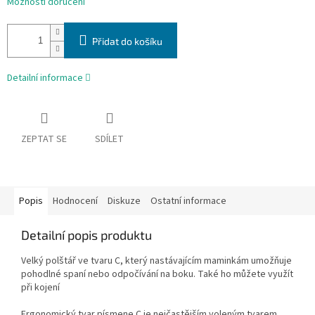
Možnosti doručení
Přidat do košíku
Detailní informace
ZEPTAT SE
SDÍLET
Popis
Hodnocení
Diskuze
Ostatní informace
Detailní popis produktu
Velký polštář ve tvaru C, který nastávajícím maminkám umožňuje
pohodlné spaní nebo odpočívání na boku. Také ho můžete využít
při kojení
Ergonomický tvar písmene C je nejčastějším voleným tvarem