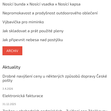
Nosící bunda x Nosící vsadka x Nosící kapsa
Nepromokavost a prodyšnost outdoorového oblečení
Výbavička pro miminko
Jak skladovat a prát použité pleny
Jak připevnit nebesa nad postýlku
ARCHIV
Aktuality
Drobné navýšení ceny u některých způsobů dopravy České
pošty
3.4.2026
Elektronická fakturace
31.12.2025
Změna v obchodních podmínkách - Zvýšení cen Zásilkovny