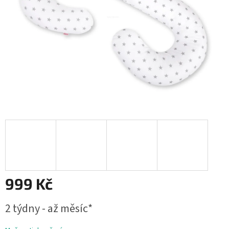
999 Kč
Měrná
2 týdny - až měsíc*
cena: