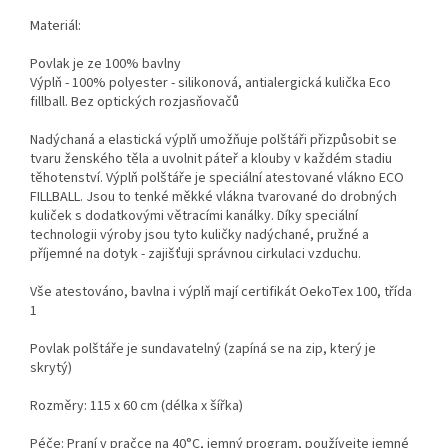
Materiál:
Povlak je ze 100% bavlny
Výplň - 100% polyester - silikonová, antialergická kulička Eco
fillball. Bez optických rozjasňovačů
Nadýchaná a elastická výplň umožňuje polštáři přizpůsobit se
tvaru ženského těla a uvolnit páteř a klouby v každém stadiu
těhotenství.
Výplň polštáře je speciální atestované vlákno ECO
FILLBALL. Jsou to tenké měkké vlákna tvarované do drobných
kuliček s dodatkovými větracími kanálky. Díky speciální
technologii výroby jsou tyto kuličky nadýchané, pružné a
příjemné na dotyk - zajišťuji správnou cirkulaci vzduchu.
Vše atestováno, bavlna i výplň mají certifikát OekoTex 100, třída
1
Povlak polštáře je sundavatelný (zapíná se na zip, který je
skrytý)
Rozměry: 115 x 60 cm (délka x šířka)
Péče: Praní v pračce na 40°C, jemný program, používejte jemné