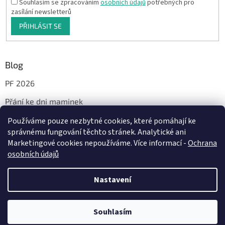
Souhlasím se zpracováním
osobních údajů
potřebných pro
zasílání newsletterů
PŘIHLÁSIT SE
Blog
PF 2026
Přání ke dni maminek
Používáme pouze nezbytné cookies, které pomáhají ke
správnému fungování těchto stránek. Analytické ani
Facebook
Marketingové cookies nepoužíváme. Více informací -
Ochrana
osobních údajů
Nastavení
Vytvořil Shoptet
Milí, od 29.7. do 14.8.2026 bude probíhat dovolená. Vaše objednávky a
dotazy vyřídím jakmile to bude možné, nejdéle od pondělí 17.8.2026.
Souhlasím
Copyright 2026
JáTyMy
. Všechna práva vyhrazena.
Děkuji Vám za pochopení. A přeji Vám krásné letní dny 🌞