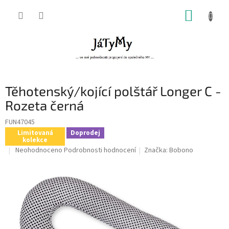
Přejít
NÁKUP
na
obsah
KOŠÍK
Těhotenský/kojící polštář Longer C -
Rozeta černá
FUN47045
Limitovaná
Doprodej
kolekce
Průměrné
Neohodnoceno
Podrobnosti hodnocení
Značka:
Bobono
hodnocení
produktu
je
0,0
z
5
hvězdiček.