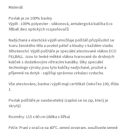
Materiál:
Povlak je ze 100% bavlny
Výplň - 100% polyester - silikonová, antialergická kulička Eco
fillball. Bez optických rozjasňovačů
Nadýchaná a elastická výplň umožňuje polštáři přizpůsobit se
tvaru ženského těla a uvolnit páteř a klouby v každém stadiu
těhotenství.
Výplň polštáře je speciální atestované vlákno ECO
FILLBALL. Jsou to tenké měkké vlákna tvarované do drobných
kuliček s dodatkovými větracími kanálky. Díky speciální
technologii výroby jsou tyto kuličky nadýchané, pružné a
příjemné na dotyk - zajišťuji správnou cirkulaci vzduchu.
Vše atestováno, bavlna i výplň mají certifikát OekoTex 100, třída
1
Povlak polštáře je sundavatelný (zapíná se na zip, který je
skrytý)
Rozměry: 115 x 60 cm (délka x šířka)
Péče: Praní v pračce na 40°C, jemný program, používejte jemné