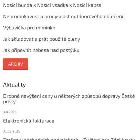
Nosící bunda x Nosící vsadka x Nosící kapsa
Nepromokavost a prodyšnost outdoorového oblečení
Výbavička pro miminko
Jak skladovat a prát použité pleny
Jak připevnit nebesa nad postýlku
ARCHIV
Aktuality
Drobné navýšení ceny u některých způsobů dopravy České
pošty
3.4.2026
Elektronická fakturace
31.12.2025
Změna v obchodních podmínkách - Zvýšení cen Zásilkovny