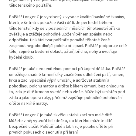
těhotenského polštáře.
Polštář Longer C je vyrobený z vysoce kvalitní bavlněné tkaniny,
která je šetrná k pokožce Vaší i dětí. Je perfektní během
těhotenství, kdy se v posledních měsících těhotenství bříško
zvětšuje a ztěžuje pohodlné uložení během spánku nebo
odpočinku. Unikátní tvar polštáře pomáhá těhotné ženě
zaujmout nejpohodlnější polohu při spaní. Polštář podporuje celé
tělo, zejména bederní oblast, páteř, břicho, nohy a uvolňuje
kyčelní kloub.
Polštář je také neocenitelnou pomocí při kojení děťátka. Polštář
umožňuje snadné krmení díky značnému odlehčení paží, ramen,
krku a zad. Speciální výplň umožňuje udržovat stabilní a
pohodlnou polohu matky a dítěte během krmení, bez ohledu na
to, zda je dítě krmeno vsedě nebo vleže. Může být umístěn pod
záda a jako opora ruky, přičemž zajišťuje pohodlné polohování
dítěte na klíně matky.
Polštář Longer C je také skvělou stabilizací pro malé dítě.
Můžete z něj vytvořit hnízdečko, do kterého můžete dítě
bezpečně uložit. Polštář také stabilizuje polohu dítěte při
prvních pokusech o sednutí a při hraní