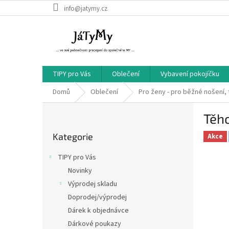
Přejít
info@jatymy.cz
na
obsah
TIPY pro Vás
Oblečení
Vybavení pokojíčku
Domů
Oblečení
Pro ženy - pro běžné nošení, 
P
Těho
o
Přeskočit
s
Kategorie
kategorie
Akce
t
r
TIPY pro Vás
a
Novinky
n
Výprodej skladu
n
í
Doprodej/výprodej
p
Dárek k objednávce
a
Dárkové poukazy