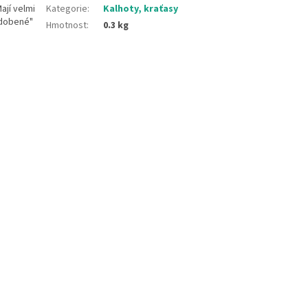
ají velmi
Kategorie
:
Kalhoty, kraťasy
zdobené"
Hmotnost
:
0.3 kg