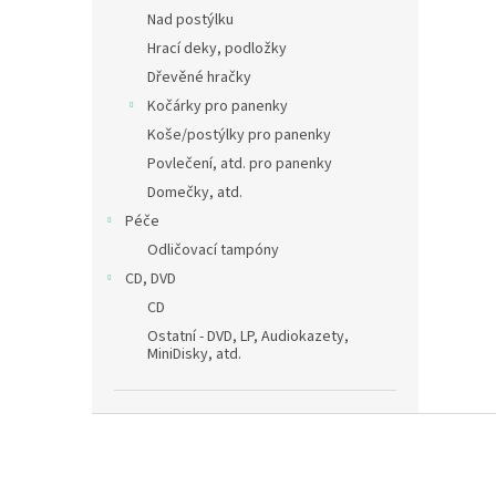
Nad postýlku
Hrací deky, podložky
Dřevěné hračky
Kočárky pro panenky
Koše/postýlky pro panenky
Povlečení, atd. pro panenky
Domečky, atd.
Péče
Odličovací tampóny
CD, DVD
CD
Ostatní - DVD, LP, Audiokazety,
MiniDisky, atd.
Z
á
p