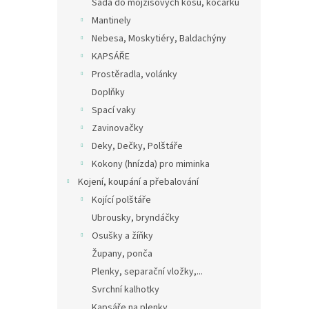
Sada do mojžíšových košů, kočárků
Mantinely
Nebesa, Moskytiéry, Baldachýny
KAPSÁŘE
Prostěradla, volánky
Doplňky
Spací vaky
Zavinovačky
Deky, Dečky, Polštáře
Kokony (hnízda) pro miminka
Kojení, koupání a přebalování
Kojící polštáře
Ubrousky, bryndáčky
Osušky a žíňky
Župany, ponča
Plenky, separační vložky,...
Svrchní kalhotky
Kapsáře na plenky