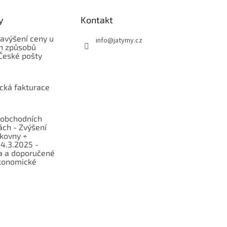
y
Kontakt
avýšení ceny u
info
@
jatymy.cz
h způsobů
České pošty
ická fakturace
obchodních
ch - Zvýšení
lkovny +
 4.3.2025 -
a a doporučené
konomické