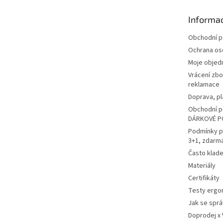
a
t
Informac
í
Obchodní 
Ochrana os
Moje objed
Vrácení zbo
reklamace
Doprava, pl
Obchodní p
DÁRKOVÉ P
Podmínky p
3+1, zdarm
Často klad
Materiály
Certifikáty
Testy ergo
Jak se sprá
Doprodej x