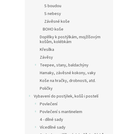
S boudou
S nebesy
Závěsné koše
BOHO koše
Doplňky k postýlkám, mojžíšovým
košům, kolébkám
Křesílka
Závěsy
Teepee, stany, baldachýny
Hamaky, závěsné kokony, vaky
Koše na hračky, drobnosti, atd.
Poličky
Vybavení do postýlek, košů i postelí
Povlečení
Povlečení s mantinelem
4 - dílné sady
Vícedílné sady