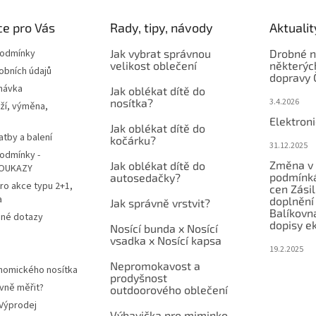
e pro Vás
Rady, tipy, návody
Aktualit
podmínky
Jak vybrat správnou
Drobné n
velikost oblečení
některýc
obních údajů
dopravy 
návka
Jak oblékat dítě do
nosítka?
3.4.2026
ží, výměna,
Elektron
Jak oblékat dítě do
atby a balení
kočárku?
31.12.2025
odmínky -
Změna v 
Jak oblékat dítě do
OUKAZY
podmínká
autosedačky?
ro akce typu 2+1,
cen Zási
a
doplnění
Jak správně vrstvit?
Balíkovn
ené dotazy
dopisy e
Nosící bunda x Nosící
vsadka x Nosící kapsa
19.2.2025
Nepromokavost a
nomického nosítka
prodyšnost
vně měřit?
outdoorového oblečení
 Výprodej
Výbavička pro miminko