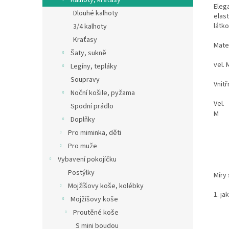
Kalhoty, kraťasy
Elega
Dlouhé kalhoty
elas
látk
3/4 kalhoty
Kraťasy
Mate
Šaty, sukně
vel. 
Legíny, tepláky
Soupravy
Vnitř
Noční košile, pyžama
Vel.
Spodní prádlo
M
Doplňky
Pro miminka, děti
Pro muže
Vybavení pokojíčku
Postýlky
Míry 
Mojžíšovy koše, kolébky
1. ja
Mojžíšovy koše
Proutěné koše
S mini boudou