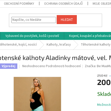
OBCHODNÍ PODMÍNKY
OCHRANA OSOBNÍCH ÚDAJŮ
MOJE OBJED
HLEDAT
Vybavení do postýlek, košů i postelí
Kojení, koupání a přebalován
těhotenské, kojící, nosící
Kalhoty, kraťasy
Těhotenské kalhoty 
tenské kalhoty Aladinky mátové, vel.
Průměrné
Neohodnoceno
Podrobnosti hodnocení
Značka:
Be MaaM
Výprodej
hodnocení
produktu
250 Kč
–
je
200
0,0
z
Měrná
Sklad
5
cena:
hvězdiček.
Možnosti