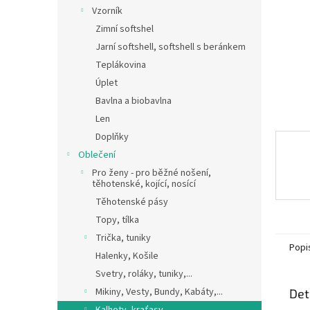
n
Vzorník
e
Zimní softshel
l
Jarní softshell, softshell s beránkem
Teplákovina
Úplet
Bavlna a biobavlna
Len
Doplňky
Oblečení
Pro ženy - pro běžné nošení,
těhotenské, kojící, nosící
Těhotenské pásy
Topy, tílka
Trička, tuniky
Popi
Halenky, Košile
Svetry, roláky, tuniky,...
Mikiny, Vesty, Bundy, Kabáty,...
Det