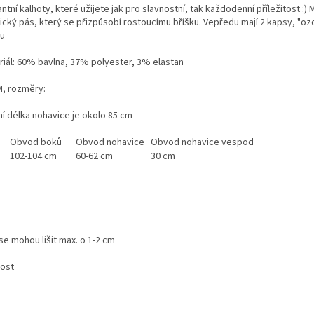
ntní kalhoty, které užijete jak pro slavnostní, tak každodenní příležitost :) M
tický pás, který se přizpůsobí rostoucímu bříšku. Vepředu mají 2 kapsy, "o
ou
riál: 60% bavlna, 37% polyester, 3% elastan
M, rozměry:
ní délka nohavice je okolo 85 cm
Obvod boků
Obvod nohavice
Obvod nohavice vespod
102-104 cm
60-62 cm
30 cm
se mohou lišit max. o 1-2 cm
kost