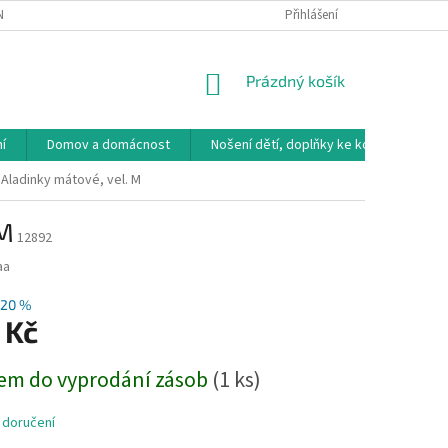
NÁVKA
VRÁCENÍ ZBOŽÍ, VÝMĚNA, REKLAMACE
Přihlášení
DOPRAVA, PLATBY A B
NÁKUPNÍ
Prázdný košík
KOŠÍK
í
Domov a domácnost
Nošení dětí, doplňky ke kočárkům
Aladinky mátové, vel. M
 M
12892
aa
20 %
 Kč
em do vyprodání zásob
(1 ks)
 doručení