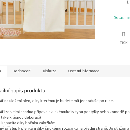
Detailní 
TISK
s
Hodnocení
Diskuze
Ostatní informace
ailní popis produktu
ář na uložení plen, díky kterému je budete mít jednoduše po ruce.
ář lze velmi snadno připevnit k jakémukoliv typu postýlky nebo komodě po
u také krásnou dekorací)
á kapacita díky bočním záložkám
ý přístup k plenkám díky širokému rozparku na přední straně. Je střižen a 