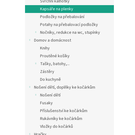
Svrchní kalhotky
Kapsáře na plenky
Podložky na přebalování
Potahy na přebalovací podložky
Nočníky, redukce na wc, stupínky
Domov a domácnost
Knihy
Proutěné košíky
Tašky, batohy,...
Zástěry
Do kuchyně
Nošení dětí, doplňky ke kočárkům
Nošení dětí
Fusaky
Příslušenství ke kočárkům
Rukávníky ke kočárkům
Vložky do kočárků
Hračky