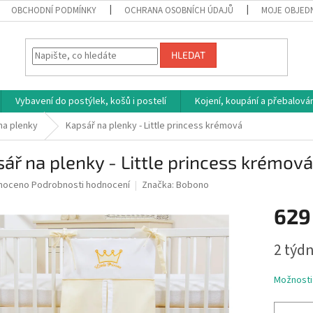
OBCHODNÍ PODMÍNKY
OCHRANA OSOBNÍCH ÚDAJŮ
MOJE OBJED
HLEDAT
Vybavení do postýlek, košů i postelí
Kojení, koupání a přebalován
na plenky
Kapsář na plenky - Little princess krémová
ář na plenky - Little princess krémová
né
noceno
Podrobnosti hodnocení
Značka:
Bobono
ní
629
u
Měrná
2 týdn
cena:
ek.
Možnosti