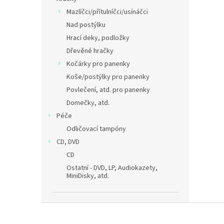
Mazlíčci/přítulníčci/usínáčci
Nad postýlku
Hrací deky, podložky
Dřevěné hračky
Kočárky pro panenky
Koše/postýlky pro panenky
Povlečení, atd. pro panenky
Domečky, atd.
Péče
Odličovací tampóny
CD, DVD
CD
Ostatní - DVD, LP, Audiokazety,
MiniDisky, atd.
Z
á