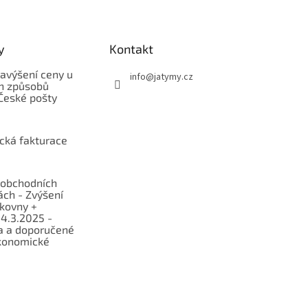
y
Kontakt
avýšení ceny u
info
@
jatymy.cz
h způsobů
České pošty
ická fakturace
obchodních
ch - Zvýšení
lkovny +
 4.3.2025 -
a a doporučené
konomické