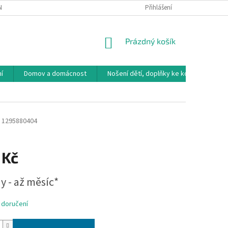
NÁVKA
VRÁCENÍ ZBOŽÍ, VÝMĚNA, REKLAMACE
Přihlášení
DOPRAVA, PLATBY A B
NÁKUPNÍ
Prázdný košík
KOŠÍK
í
Domov a domácnost
Nošení dětí, doplňky ke kočárkům
1295880404
 Kč
y - až měsíc*
 doručení