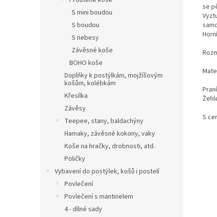
Proutěné koše
se p
S mini boudou
Vyzt
samo
S boudou
Horn
S nebesy
Závěsné koše
Rozm
BOHO koše
Mater
Doplňky k postýlkám, mojžíšovým
košům, kolébkám
Pran
Křesílka
Žehl
Závěsy
S ce
Teepee, stany, baldachýny
Hamaky, závěsné kokony, vaky
Koše na hračky, drobnosti, atd.
Poličky
Vybavení do postýlek, košů i postelí
Povlečení
Povlečení s mantinelem
4 - dílné sady