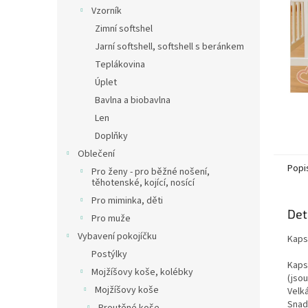
n
Vzorník
e
Zimní softshel
l
Jarní softshell, softshell s beránkem
Teplákovina
Úplet
Bavlna a biobavlna
Len
Doplňky
Oblečení
Popi
Pro ženy - pro běžné nošení,
těhotenské, kojící, nosící
Pro miminka, děti
Det
Pro muže
Vybavení pokojíčku
Kaps
Postýlky
Kaps
Mojžíšovy koše, kolébky
(jso
Mojžíšovy koše
Velk
Snadn