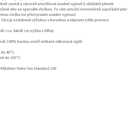
ěkně zavíral a zároveň umožňoval snadné vyjmutí (i vkládání) plenek
užené dno se speciální vložkou. To vám umožní rovnoměrně uspořádat plen
tnou vložku lze před praním snadno vyjmout
í část je ozdobená výšivkou s korunkou a nápisem Little princess
ěr cca 64x38 cm (výška x šířka)
iál: 100% bavlna, uvnitř netkaná silikonová výplň
í do 40˚C
ení do 150˚C
rtifikátem Oeko-Tex Standard 100