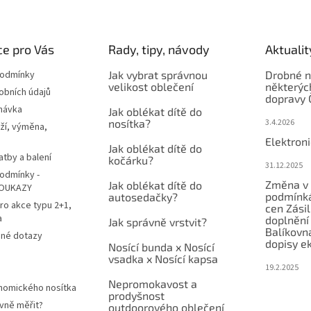
e pro Vás
Rady, tipy, návody
Aktualit
podmínky
Jak vybrat správnou
Drobné n
velikost oblečení
některýc
obních údajů
dopravy 
návka
Jak oblékat dítě do
nosítka?
3.4.2026
ží, výměna,
Elektron
Jak oblékat dítě do
atby a balení
kočárku?
31.12.2025
odmínky -
Změna v 
Jak oblékat dítě do
OUKAZY
podmínká
autosedačky?
ro akce typu 2+1,
cen Zási
a
doplnění
Jak správně vrstvit?
Balíkovn
ené dotazy
dopisy e
Nosící bunda x Nosící
vsadka x Nosící kapsa
19.2.2025
Nepromokavost a
nomického nosítka
prodyšnost
vně měřit?
outdoorového oblečení