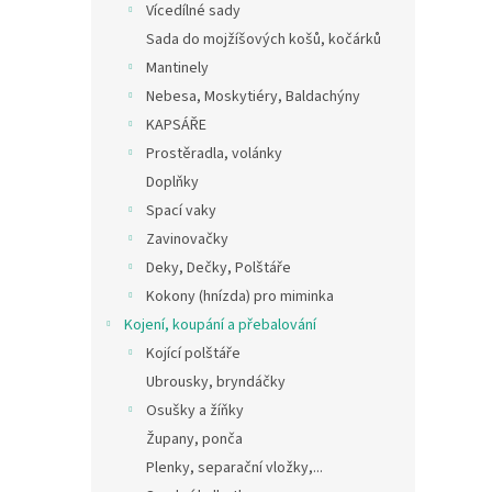
Vícedílné sady
Sada do mojžíšových košů, kočárků
Mantinely
Nebesa, Moskytiéry, Baldachýny
KAPSÁŘE
Prostěradla, volánky
Doplňky
Spací vaky
Zavinovačky
Deky, Dečky, Polštáře
Kokony (hnízda) pro miminka
Kojení, koupání a přebalování
Kojící polštáře
Ubrousky, bryndáčky
Osušky a žíňky
Župany, ponča
Plenky, separační vložky,...