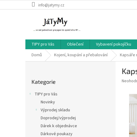
Přejít
info@jatymy.cz
na
obsah
TIPY pro Vás
Oblečení
Vybavení pokojíčku
Domů
Kojení, koupání a přebalování
Kapsáře 
P
Kaps
o
Přeskočit
s
Průměr
Neohod
Kategorie
kategorie
t
hodnoce
r
produkt
TIPY pro Vás
a
je
Novinky
0,0
n
z
Výprodej skladu
n
5
í
Doprodej/výprodej
hvězdič
p
Dárek k objednávce
a
Dárkové poukazy