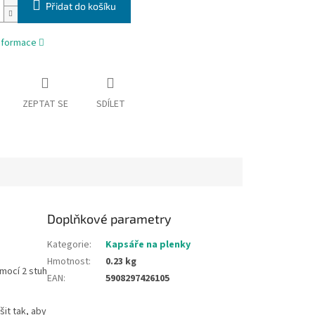
Přidat do košíku
informace
ZEPTAT SE
SDÍLET
Doplňkové parametry
Kategorie
:
Kapsáře na plenky
Hmotnost
:
0.23 kg
mocí 2 stuh
EAN
:
5908297426105
šit tak, aby