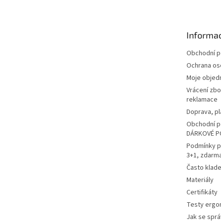
p
a
t
Informac
í
Obchodní 
Ochrana os
Moje objed
Vrácení zbo
reklamace
Doprava, pl
Obchodní p
DÁRKOVÉ P
Podmínky p
3+1, zdarm
Často klad
Materiály
Certifikáty
Testy ergo
Jak se sprá