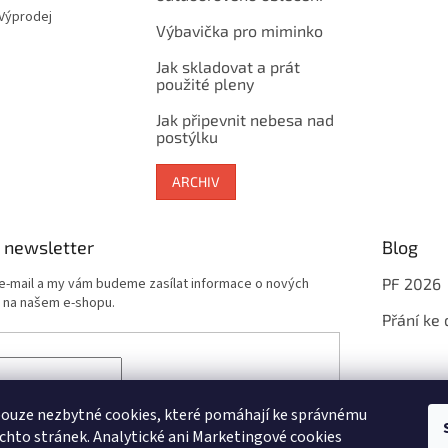
 Výprodej
Výbavička pro miminko
Jak skladovat a prát
použité pleny
Jak připevnit nebesa nad
postýlku
ARCHIV
 newsletter
Blog
 e-mail a my vám budeme zasílat informace o nových
PF 2026
 na našem e-shopu.
Přání ke
sím se zpracováním
osobních údajů
potřebných pro
newsletterů
ouze nezbytné cookies, které pomáhají ke správnému
chto stránek. Analytické ani Marketingové cookies
ÁSIT SE