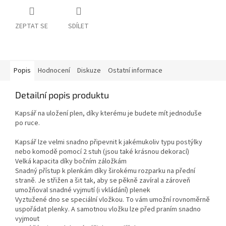
ZEPTAT SE
SDÍLET
Popis
Hodnocení
Diskuze
Ostatní informace
Detailní popis produktu
Kapsář na uložení plen, díky kterému je budete mít jednoduše
po ruce.
Kapsář lze velmi snadno připevnit k jakémukoliv typu postýlky
nebo komodě pomocí 2 stuh (jsou také krásnou dekorací)
Velká kapacita díky bočním záložkám
Snadný přístup k plenkám díky širokému rozparku na přední
straně. Je střižen a šit tak, aby se pěkně zavíral a zároveň
umožňoval snadné vyjmutí (i vkládání) plenek
Vyztužené dno se speciální vložkou. To vám umožní rovnoměrně
uspořádat plenky. A samotnou vložku lze před praním snadno
vyjmout