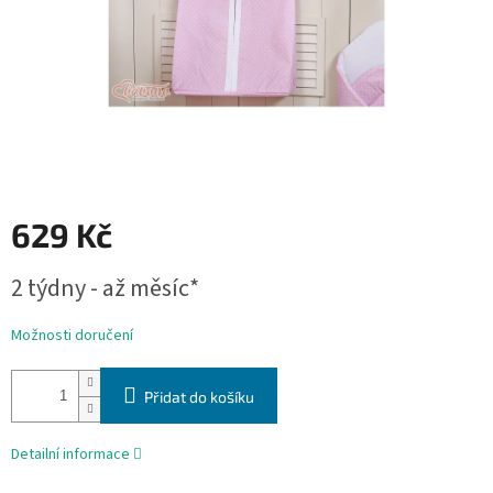
629 Kč
Měrná
2 týdny - až měsíc*
cena:
Možnosti doručení
Přidat do košíku
Detailní informace