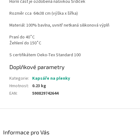
Horní část je ozdobená nášivkou Srdíček
Rozměr cca 64x38 cm (výška x šířka)
Materiál: 100% bavlna, uvnitř netkaná silikonová výplň
Praní do 40˚C
Žehlení do 150˚C
S certifikátem Oeko-Tex Standard 100
Doplňkové parametry
Kategorie
:
Kapsáře na plenky
Hmotnost
:
0.23 kg
EAN
:
590829742644
Z
á
p
a
Informace pro Vás
t