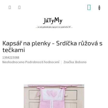
Přejít
NÁKUP
na
obsah
KOŠÍK
Kapsář na plenky - Srdíčka růžová s
tečkami
1364215068
Průměrné
Neohodnoceno
Podrobnosti hodnocení
Značka:
Bobono
hodnocení
produktu
je
0,0
z
5
hvězdiček.