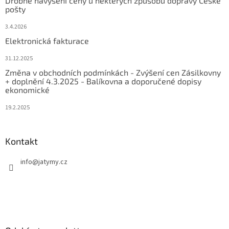
Drobné navýšení ceny u některých způsobů dopravy České
pošty
3.4.2026
Elektronická fakturace
31.12.2025
Změna v obchodních podmínkách - Zvýšení cen Zásilkovny
+ doplnění 4.3.2025 - Balíkovna a doporučené dopisy
ekonomické
19.2.2025
Kontakt
info
@
jatymy.cz