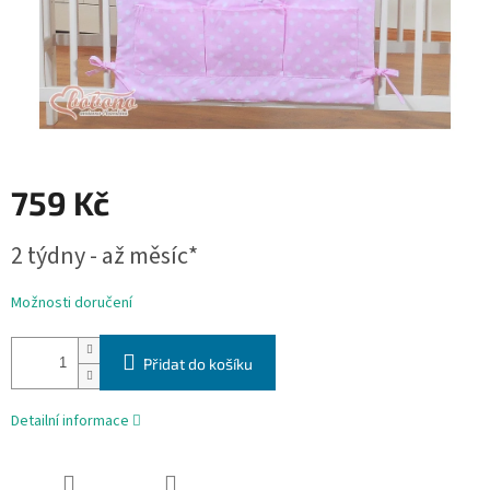
759 Kč
Měrná
2 týdny - až měsíc*
cena:
Možnosti doručení
Přidat do košíku
Detailní informace