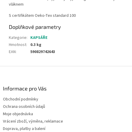
vláknem
S certifikátem Oeko-Tex standard 100
Doplňkové parametry
Kategorie
:
KAPSÁŘE
Hmotnost
:
0.3 kg
EAN
:
590829742643
Z
á
p
a
Informace pro Vás
t
Obchodní podmínky
í
Ochrana osobních údajů
Moje objednávka
Vrácení zboží, výměna, reklamace
Doprava, platby a balení