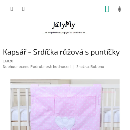
Přejít
NÁKUP
na
obsah
KOŠÍK
Kapsář - Srdíčka růžová s puntíčky
16820
Průměrné
Neohodnoceno
Podrobnosti hodnocení
Značka:
Bobono
hodnocení
produktu
je
0,0
z
5
hvězdiček.