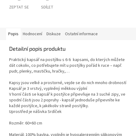
ZEPTAT SE
SDÍLET
Popis
Hodnocení
Diskuze
Ostatní informace
Detailní popis produktu
Praktický kapsář na postýlku s 6-ti kapsami, do kterých můžete
dát cokoliv, co potřebujete mít u postýlky pořád k ruce – např.
pudr, plenky, mastičku, hračky,…
Kapsy jsou velké a prostorné, vejde se do nich mnoho drobností
Kapsář je 3 vrstvý, vyplněný měkkou výplní
V horní části se kapsář k postýlce připevňuje na 3 suché zipy, ve
spodní části jsou 2 popruhy - kapsář jednoduše připevníte ke
každé postýlce, k jakékoliv straně postýlky.
Uprostřed je nášivka Srdíček
Rozměr: 60×60 cm
Materiál: 100% bavlna, vyplněn je hypoalergenním silikonovým