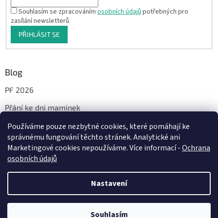
Souhlasím se zpracováním
osobních údajů
potřebných pro
zasílání newsletterů
PŘIHLÁSIT SE
Blog
PF 2026
Přání ke dni maminek
Používáme pouze nezbytné cookies, které pomáhají ke
správnému fungování těchto stránek. Analytické ani
Facebook
Marketingové cookies nepoužíváme. Více informací -
Ochrana
osobních údajů
Nastavení
Vytvořil Shoptet
Milí, od 29.7. do 14.8.2026 bude probíhat dovolená. Vaše objednávky a
dotazy vyřídím jakmile to bude možné, nejdéle od pondělí 17.8.2026.
Souhlasím
Copyright 2026
JáTyMy
. Všechna práva vyhrazena.